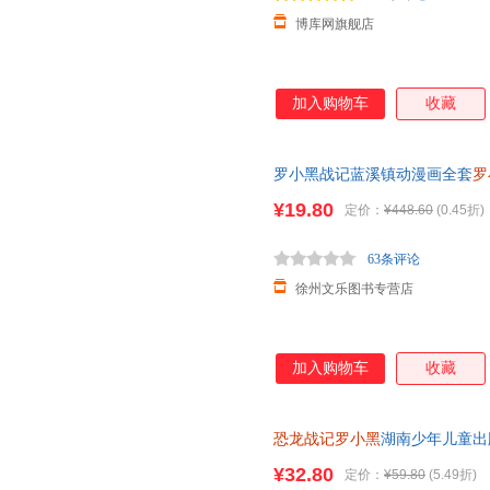
博库网旗舰店
加入购物车
收藏
罗小黑战记蓝溪镇动漫画全套
罗
开启史前冒险之旅儿童恐龙科普百
¥19.80
定价：
¥448.60
(0.45折)
63条评论
徐州文乐图书专营店
加入购物车
收藏
恐龙战记罗小黑
湖南少年儿童出版社
发票
¥32.80
定价：
¥59.80
(5.49折)