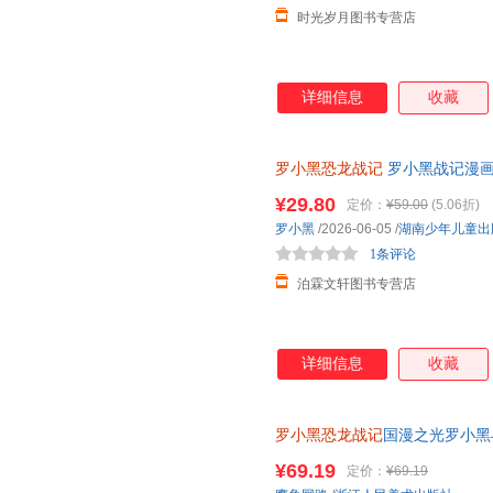
时光岁月图书专营店
详细信息
收藏
罗小黑恐龙战记
罗小黑战记漫画
联合打造6-15岁儿童恐龙科普
¥29.80
定价：
¥59.00
(5.06折)
罗小黑
/2026-06-05
/
湖南少年儿童出
1条评论
泊霖文轩图书专营店
详细信息
收藏
罗小黑恐龙战记
国漫之光罗小黑
立达化身恐龙猎人邢达达和罗小
¥69.19
定价：
¥69.19