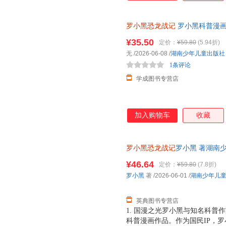
罗小黑恐龙战记
罗小黑科普漫画
书籍搭配化石实景指南轻松解锁
¥35.50
定价：
¥59.80
(5.94折)
无
/2026-06-08
/
湖南少年儿童出版社
1条评论
学成图书专营店
加入购物车
收藏
罗小黑恐龙战记
罗小黑 著湖南少年
¥46.64
定价：
¥59.80
(7.8折)
罗小黑
著
/2026-06-01
/
湖南少年儿
英典图书专营店
1. 国漫之光罗小黑与知名科普
科普漫画作品。作为国民IP，