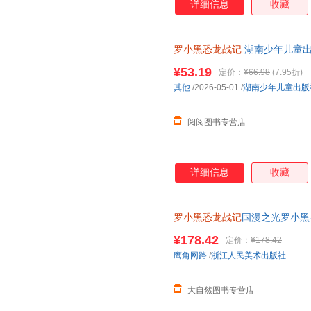
详细信息
收藏
3.15亿票房，同名漫画书2015
映，斩获超5.33亿票房。2.
（北京）副教授，博士生导师，
罗小黑恐龙战记
湖南少年儿童
得主，中国古生物学会科普工作
家。全书经过邢立达专业审核，
¥53.19
定价：
¥66.98
(7.95折)
20种恐龙的100+知识，兼具
其他
/2026-05-01
/
湖南少年儿童出版
进恐龙世界，与这些史前巨兽深
黑与恐龙猎人邢达达对话的方式
阅阅图书专营店
详细信息
收藏
罗小黑恐龙战记
国漫之光罗小黑
立达化身恐龙猎人邢达达和罗小
¥178.42
定价：
¥178.42
鹰角网路
/
浙江人民美术出版社
大自然图书专营店