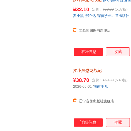
与知名恐龙专家邢立达强强联合
¥32.10
定价：
¥59.80
(5.37折)
知识点。搭配化石实景指南，轻
罗小黑
,
邢立达
/
湖南少年儿童出版社
前冒险之旅吧。
文豪博阅图书旗舰店
详细信息
收藏
罗小黑恐龙战记
¥38.70
定价：
¥59.80
(6.48折)
2026-05-01
/
湖南少儿
辽宁音像出版社旗舰店
详细信息
收藏