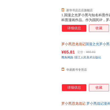
新华书店总店旗舰店
1.国漫之光罗小黑与知名科普作
科普漫画作品。作为国民IP，
动画于2011年开始播放，B站播
详细信息
收藏
3.15亿票房，同名漫画书2015
映，斩获超5.33亿票房。2.
（北京）副教授，博士生导师
罗小黑恐龙战记
国漫之光罗小黑
立达化身恐龙猎人邢达达和罗小
¥65.81
定价：
¥65.81
鹰角网路
/
浙江人民美术出版社
华易图书专营店
详细信息
收藏
罗小黑恐龙战记
罗小黑战记漫画
联合打造6-15岁儿童恐龙科普