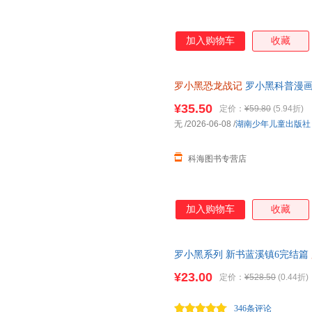
加入购物车
收藏
罗小黑恐龙战记
罗小黑科普漫画
轻松解锁古生物奥秘 和罗小黑
¥35.50
定价：
¥59.80
(5.94折)
无
/2026-06-08
/
湖南少年儿童出版社
科海图书专营店
加入购物车
收藏
罗小黑系列 新书蓝溪镇6完结篇
册 豆瓣9.6分的国民动画 国漫
¥23.00
定价：
¥528.50
(0.44折)
346条评论