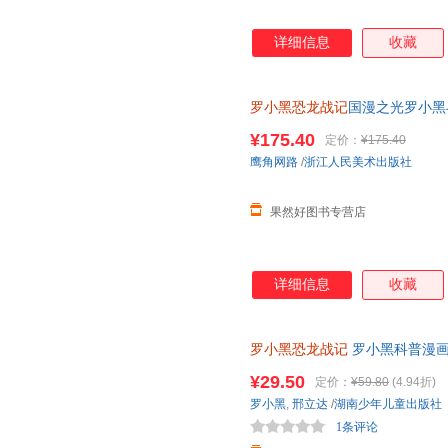
详细信息
收藏
罗小黑恐龙战记
国漫之光罗小黑
立达化身恐龙猎人邢达达和罗小
¥175.40
定价：
¥175.40
鹰角网路
/
浙江人民美术出版社
果然好图书专营店
详细信息
收藏
罗小黑恐龙战记
罗小黑科普漫画
与知名恐龙专家邢立达强强联合
¥29.50
定价：
¥59.80
(4.94折)
罗小黑
,
邢立达
/
湖南少年儿童出版社
1条评论