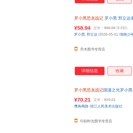
罗小黑恐龙战记
罗小黑 邢立达
绘本书籍 湖南少年儿童出版社
¥58.94
定价：
¥66.98
(8.8折)
罗小黑
,
邢立达
/2026-05-01
/
湖南少
乔木图书专营店
详细信息
收藏
罗小黑恐龙战记
国漫之光罗小黑
立达化身恐龙猎人邢达达和罗小
¥70.21
定价：
¥70.21
鹰角网路
/
浙江人民美术出版社
印刻时光图书专营店