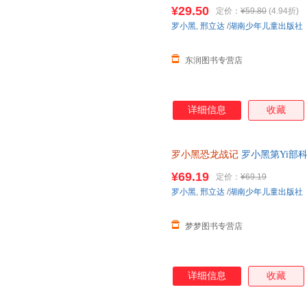
与知名恐龙专家邢立达强强联合
¥29.50
定价：
¥59.80
(4.94折)
罗小黑
,
邢立达
/
湖南少年儿童出版社
东润图书专营店
详细信息
收藏
罗小黑恐龙战记
罗小黑第Yi部
精选国内外人气恐龙趣味漫画书
¥69.19
定价：
¥69.19
罗小黑
,
邢立达
/
湖南少年儿童出版社
梦梦图书专营店
详细信息
收藏