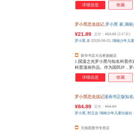
详细信息
收藏
罗小黑恐龙战记
,罗小黑 著,湖
版全新 正规发票 多仓就近发货
¥21.89
定价：
¥59.80
(3.67折)
13284178503
罗小黑
著
/2026-06-01
/
湖南少年儿
新华书店大石桥旗舰店
1.国漫之光罗小黑与知名科普作
科普漫画作品。作为国民IP，
动画于2011年开始播放，B站播
详细信息
收藏
3.15亿票房，同名漫画书2015
映，斩获超5.33亿票房。2.
（北京）副教授，博士生导师
罗小黑恐龙战记
漫画书正版知名
15岁儿童恐龙科普百科漫画书
¥84.89
定价：
¥84.89
罗小黑
,
邢立达
/
湖南少年儿童出版社
天阅星图书专营店