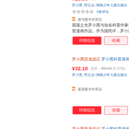
罗小黑
,
邢立达
/
湖南少年儿童出版社
9条评论
搜书图书专营店
国漫之光罗小黑与知名科普作家邢
普漫画作品。作为国民IP，罗
画于2011年开始播放，B站播放量
详细信息
收藏
亿票房，同名漫画书2015年上市
获超5.33亿票房。 邢立达，
京）副教授，博士生导师，恐龙
罗小黑恐龙战记
罗小黑科普漫画
中国古生物学会科普工作委员会
与知名恐龙专家邢立达强强联合
经过邢立达专业审核，保障知识
¥32.10
定价：
¥59.80
(5.37折)
知识点。搭配化石实景指南，轻
100 知识，兼具专业性和趣味
罗小黑
,
邢立达
/
湖南少年儿童出版社
前冒险之旅吧。
界，与这些史前巨兽深度互动！
人邢达达对话的方式，生动讲解
盈晨图书专营店
详细信息
收藏
罗小黑恐龙战记
罗小黑科普漫画