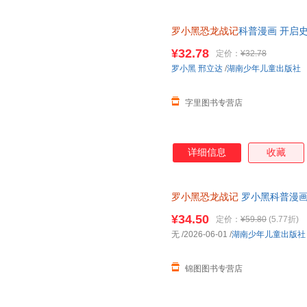
罗小黑恐龙战记
科普漫画 开启史
票，保证正版
¥32.78
定价：
¥32.78
罗小黑
邢立达
/
湖南少年儿童出版社
字里图书专营店
详细信息
收藏
罗小黑恐龙战记
罗小黑科普漫画
书籍搭配化石实景指南轻松解锁
¥34.50
定价：
¥59.80
(5.77折)
无
/2026-06-01
/
湖南少年儿童出版社
锦图图书专营店