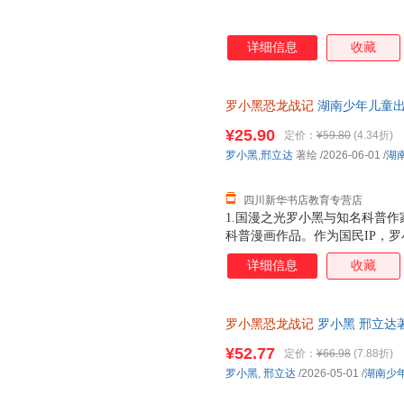
详细信息
收藏
罗小黑恐龙战记
湖南少年儿童出
市次日达，团购优惠咨询在线客
¥25.90
定价：
¥59.80
(4.34折)
罗小黑
,
邢立达
著绘
/2026-06-01
/
湖
四川新华书店教育专营店
1.国漫之光罗小黑与知名科普作
科普漫画作品。作为国民IP，
动画于2011年开始播放，B站播
详细信息
收藏
3.15亿票房，同名漫画书2015
映，斩获超5.33亿票房。2.
（北京）副教授，博士生导师，
罗小黑恐龙战记
罗小黑 邢立达
得主，中国古生物学会科普工作
绘本书籍 湖南少年儿童出版社
家。全书经过邢立达专业审核，
¥52.77
定价：
¥66.98
(7.88折)
20种恐龙的100+知识，兼具
罗小黑
,
邢立达
/2026-05-01
/
湖南少
进恐龙世界，与这些史前巨兽深
黑与恐龙猎人邢达达对话的方式