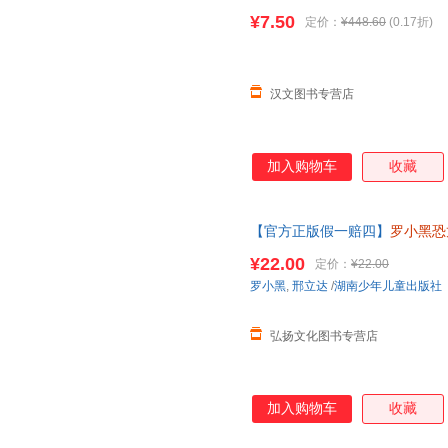
漫画和罗小黑一起开启史前冒险
¥7.50
定价：
¥448.60
(0.17折)
汉文图书专营店
加入购物车
收藏
【官方正版假一赔四】
罗小黑恐
解锁古生物奥秘 和罗小黑一起开
¥22.00
定价：
¥22.00
罗小黑
,
邢立达
/
湖南少年儿童出版社
弘扬文化图书专营店
加入购物车
收藏