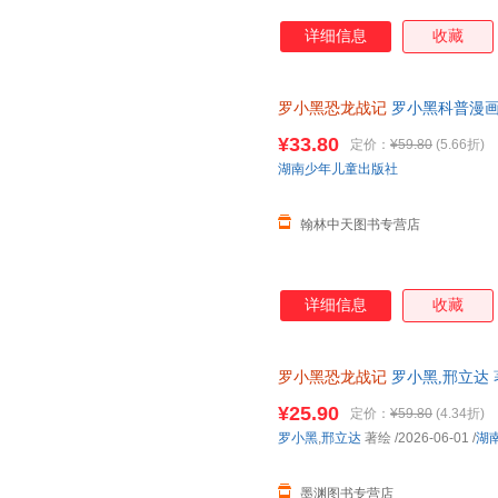
详细信息
收藏
罗小黑恐龙战记
罗小黑科普漫画
与知名恐龙专家邢立达强强联合
¥33.80
定价：
¥59.80
(5.66折)
湖南少年儿童出版社
翰林中天图书专营店
详细信息
收藏
罗小黑恐龙战记
罗小黑,邢立达 
城市次日达，团购优惠咨询在线
¥25.90
定价：
¥59.80
(4.34折)
罗小黑
,
邢立达
著绘
/2026-06-01
/
湖
墨渊图书专营店