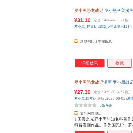
罗小黑恐龙战记
罗小黑科普漫画作
龙科普漫画 3-6岁7-10岁小学
¥31.10
定价：
¥59.80
(5.21折)
罗小黑
,
邢立达
/
湖南少年儿童出版社
新华书店辽宁旗舰店
详细信息
收藏
罗小黑恐龙战记
漫画 罗小黑战
险之旅 儿童恐龙科普百科漫画书
¥27.30
定价：
¥59.80
(4.57折)
近发货，85%城市次日达，团
罗小黑
,
邢立达
著绘
/2026-06-01
/
湖
3条评论
文轩网旗舰店
1.国漫之光罗小黑与知名科普作
科普漫画作品。作为国民IP，
动画于2011年开始播放，B站播