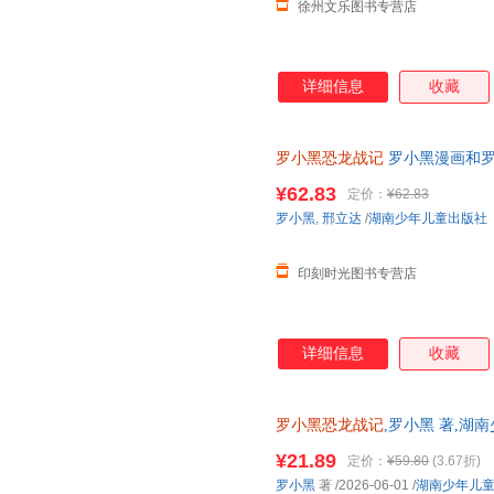
徐州文乐图书专营店
详细信息
收藏
罗小黑恐龙战记
罗小黑漫画和罗
科漫画书 6-15岁小学生课外读
¥62.83
定价：
¥62.83
罗小黑
,
邢立达
/
湖南少年儿童出版社
印刻时光图书专营店
详细信息
收藏
罗小黑恐龙战记
,罗小黑 著,湖
华正版全新 正规发票 多仓就近
¥21.89
定价：
¥59.80
(3.67折)
13284178503
罗小黑
著
/2026-06-01
/
湖南少年儿