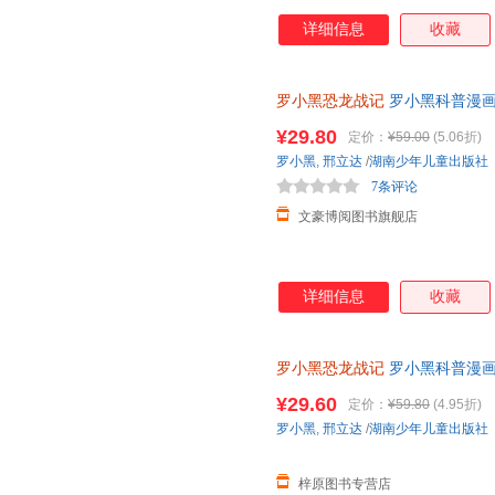
详细信息
收藏
罗小黑恐龙战记
罗小黑科普漫画
与知名恐龙专家邢立达强强联合
¥29.80
定价：
¥59.00
(5.06折)
知识点。搭配化石实景指南，轻
罗小黑
,
邢立达
/
湖南少年儿童出版社
前冒险之旅吧。
7条评论
文豪博阅图书旗舰店
详细信息
收藏
罗小黑恐龙战记
罗小黑科普漫画
与知名恐龙专家邢立达强强联合
¥29.60
定价：
¥59.80
(4.95折)
罗小黑
,
邢立达
/
湖南少年儿童出版社
梓原图书专营店