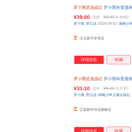
罗小黑恐龙战记
罗小黑科普漫画
与知名恐龙专家邢立达强强联合
¥39.80
定价：
¥59.80
(6.66折)
罗小黑
,
邢立达
/2026-06-02
/
湖南少
汉文图书专营店
详细信息
收藏
罗小黑恐龙战记
罗小黑科普漫画作
龙科普漫画 3-6岁7-10岁小学
¥31.10
定价：
¥59.80
(5.21折)
罗小黑
,
邢立达
/
湖南少年儿童出版社
辽版新华书店旗舰店
详细信息
收藏