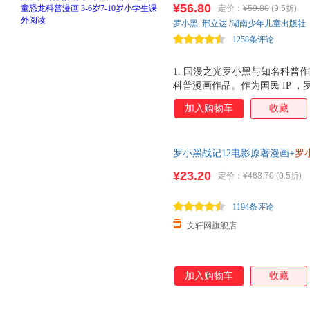
¥56.80
定价：
¥59.80
(9.5折)
品。与知名恐龙专家邢立达强强
罗小黑
,
邢立达
/
湖南少年儿童出版社
硬核知识点。搭配化石实景指南
1258条评论
启史前冒险之旅吧。
1. 国漫之光罗小黑与知名科普作
科普漫画作品。作为国民 IP 
动画于 2011 年开始播放， B 站
加入购物车
收藏
获超 3.15 亿票房，同名漫画书 2
电影 2 上映，斩获超 5.33 
中国地质大学（北京）副教授，
罗小黑战记12电影原著漫画+
罗
李 威尔逊奖得主，中国古生物
MTJJ著动漫电影原著罗小黑漫
资助探险家。全书经过邢立达专业
¥23.20
定价：
¥468.70
(0.5折)
国内外共 20 种恐龙的 100
带领下穿越进恐龙世界，与这些
1194条评论
文轩网旗舰店
加入购物车
收藏