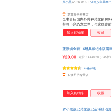
罗小黑
/2026-06-01
/
湖南少年儿童出
蔚蓝图书专营店
全书介绍国内外共种恐龙的10
带领下穿恐龙世界，与这些史前
罗小黑与恐龙猎人对话的方式，
加入购物车
收藏
属种类等基本知识点，并特设“
知识，激发孩子们的考古好奇心
收藏地点（如北京中国古动物馆
蓝溪镇全套1-6册典藏纪念版漫
等），适配亲子研学和博物馆参
小黑小时候番外漫画豆瓣9.6分
记》的，知识点和段子混杂，充
¥20.00
定价：
¥448.60
(0.45折)
能。
45条评论
东润图书专营店
加入购物车
收藏
罗小黑战记恐龙战记蓝溪镇动漫画全套