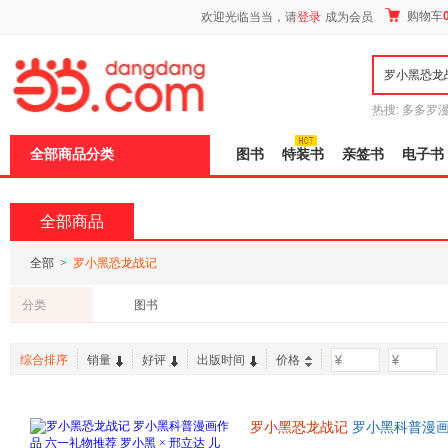
新
购物车
欢迎光临当当，请
登录
成为会员
窗
口
打
开
无
障
热搜:
多多罗
碍
传说
十日终
说
全部商品分类
图书
特装书
亲签书
电子书
明
页
面,
按
全部商品
Ctrl
加
波
全部
>
罗小黑恐龙战记
浪
键
分类
图书
打
开
导
综合排序
销量
好评
出版时间
价格
-
盲
模
式
罗小黑恐龙战记
罗小黑科普漫画作
龙科普漫画 3-6岁7-10岁小