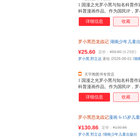
1.国漫之光罗小黑与知名科普作
科普漫画作品。作为国民IP，
动画于2011年开始播放，B站播
详细信息
收藏
3.15亿票房，同名漫画书2015
映，斩获超5.33亿票房。2.
（北京）副教授，博士生导师，
罗小黑恐龙战记
湖南少年儿童出
得主，中国古生物学会科普工作
市次日达，团购优惠咨询在线客
家。全书经过邢立达专业审核，
¥25.60
定价：
¥59.80
(4.29折)
20种恐龙的100+知识，兼具
罗小黑
,
邢立达
著绘
/2026-06-01
/
湖
进恐龙世界，与这些史前巨兽深
黑与恐龙猎人邢达达对话的方式
天宇阁图书专营店
1.国漫之光罗小黑与知名科普作
科普漫画作品。作为国民IP，
动画于2011年开始播放，B站播
详细信息
收藏
3.15亿票房，同名漫画书2015
映，斩获超5.33亿票房。2.
（北京）副教授，博士生导师，
罗小黑恐龙战记
漫画 6-15岁
得主，中国古生物学会科普工作
龙世界罗小黑冒险之旅 罗小黑
家。全书经过邢立达专业审核，
¥130.86
定价：
¥130.86
20种恐龙的100+知识，兼具
罗小黑
邢立达
/
湖南少年儿童出版社
进恐龙世界，与这些史前巨兽深