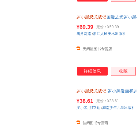
罗小黑恐龙战记
国漫之光罗小黑
立达化身恐龙猎人邢达达和罗小
¥69.39
定价：
¥69.39
鹰角网路
/
浙江人民美术出版社
天阅星图书专营店
详细信息
收藏
罗小黑恐龙战记
罗小黑漫画和罗
科漫画书 6-15岁小学生课外读
¥38.61
定价：
¥38.61
罗小黑
,
邢立达
/
湖南少年儿童出版社
佳阅图书专营店