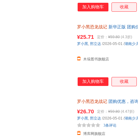
动画于2011年开始播放，B站播
加入购物车
收藏
3.15亿票房，同名漫画书2015
映，斩获超5.33亿票房。 ?2
学（北京）副教授，博士生导师
罗小黑恐龙战记
新华正版 团购
得主，中国古生物学会科普工作
家。全书经过邢立达专业审核，保
¥25.71
定价：
¥59.80
(4.3折)
共20种恐龙的100+知识，兼
罗小黑
,
邢立达
/2026-05-01
/
湖南少
越进恐龙世界，与这些史前巨兽深
罗小黑与恐龙猎人邢达达对话的
木垛图书旗舰店
加入购物车
收藏
罗小黑恐龙战记
团购优惠，咨
¥26.70
定价：
¥59.80
(4.47折)
罗小黑
,
邢立达
/2026-05-01
/
湖南少
3条评论
博库网旗舰店