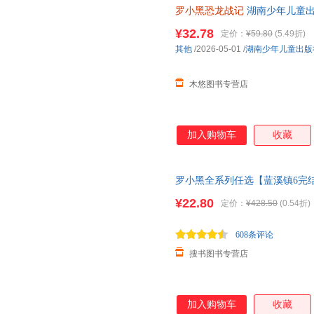
罗小黑恐龙战记
湖南少年儿童
¥32.78
定价：
¥59.80
(5.49折)
其他
/2026-05-01
/
湖南少年儿童出版
木悠图书专营店
加入购物车
收藏
罗小黑全系列任选【蓝溪镇6完
12345+罗小黑战记1+2 共八册 
¥22.80
定价：
¥428.50
(0.54折)
608条评论
搜书图书专营店
加入购物车
收藏