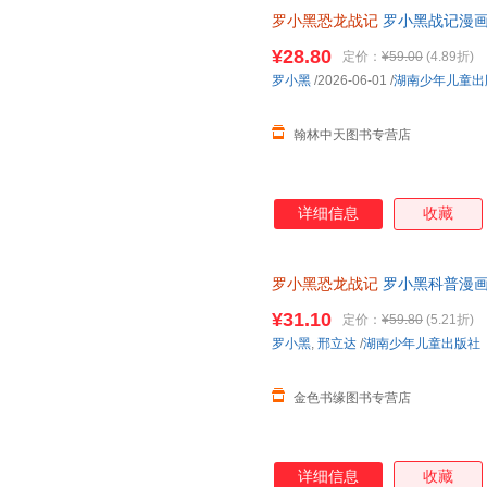
罗小黑恐龙战记
罗小黑战记漫画
打造6-15岁儿童恐龙科普百科
¥28.80
定价：
¥59.00
(4.89折)
罗小黑
/2026-06-01
/
湖南少年儿童出
翰林中天图书专营店
详细信息
收藏
罗小黑恐龙战记
罗小黑科普漫
¥31.10
定价：
¥59.80
(5.21折)
罗小黑
,
邢立达
/
湖南少年儿童出版社
金色书缘图书专营店
详细信息
收藏