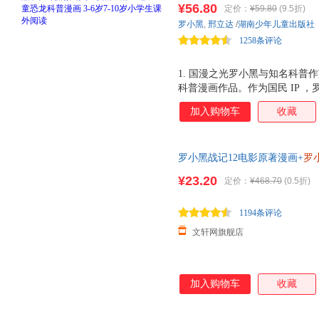
¥56.80
定价：
¥59.80
(9.5折)
品。与知名恐龙专家邢立达强强
罗小黑
,
邢立达
/
湖南少年儿童出版社
硬核知识点。搭配化石实景指南
1258条评论
启史前冒险之旅吧。
1. 国漫之光罗小黑与知名科普作
科普漫画作品。作为国民 IP 
动画于 2011 年开始播放， B 站
加入购物车
收藏
获超 3.15 亿票房，同名漫画书 2
电影 2 上映，斩获超 5.33 
中国地质大学（北京）副教授，
罗小黑战记12电影原著漫画+
罗
李 威尔逊奖得主，中国古生物
MTJJ著动漫电影原著罗小黑漫
资助探险家。全书经过邢立达专业
¥23.20
定价：
¥468.70
(0.5折)
国内外共 20 种恐龙的 100
带领下穿越进恐龙世界，与这些
1194条评论
文轩网旗舰店
加入购物车
收藏