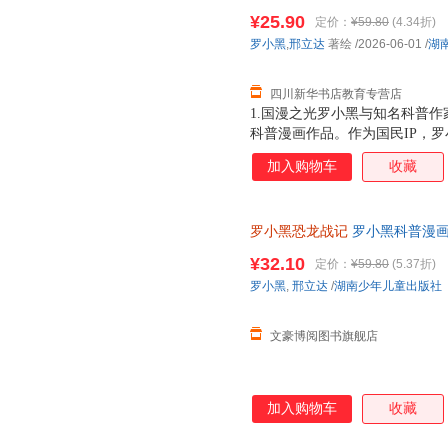
市次日达，团购优惠咨询在线客
¥25.90
定价：
¥59.80
(4.34折)
罗小黑
,
邢立达
著绘
/2026-06-01
/
湖
四川新华书店教育专营店
1.国漫之光罗小黑与知名科普作
科普漫画作品。作为国民IP，
动画于2011年开始播放，B站播
加入购物车
收藏
3.15亿票房，同名漫画书2015
映，斩获超5.33亿票房。2.
（北京）副教授，博士生导师，
罗小黑恐龙战记
罗小黑科普漫画
得主，中国古生物学会科普工作
与知名恐龙专家邢立达强强联合
家。全书经过邢立达专业审核，
¥32.10
定价：
¥59.80
(5.37折)
知识点。搭配化石实景指南，轻
20种恐龙的100+知识，兼具
罗小黑
,
邢立达
/
湖南少年儿童出版社
前冒险之旅吧。
进恐龙世界，与这些史前巨兽深
黑与恐龙猎人邢达达对话的方式
文豪博阅图书旗舰店
加入购物车
收藏