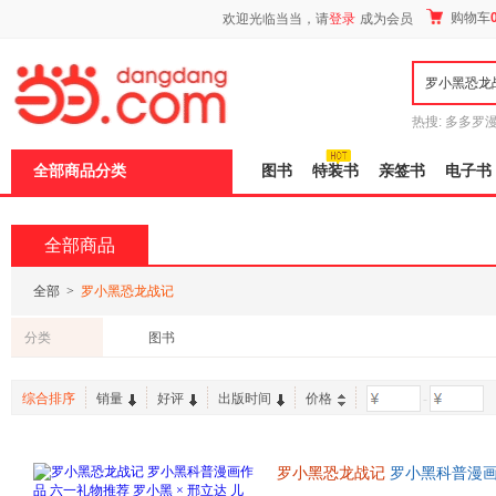
新
购物车
欢迎光临当当，请
登录
成为会员
窗
口
打
开
无
障
热搜:
多多罗
碍
传说
十日终
说
全部商品分类
图书
特装书
亲签书
电子书
明
页
面,
按
全部商品
Ctrl
加
波
全部
>
罗小黑恐龙战记
浪
键
分类
图书
打
开
导
综合排序
销量
好评
出版时间
价格
-
盲
模
式
罗小黑恐龙战记
罗小黑科普漫画作
龙科普漫画 3-6岁7-10岁小