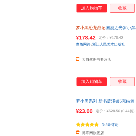
加入购物车
收藏
罗小黑恐龙战记
国漫之光罗小黑
立达化身恐龙猎人邢达达和罗小
¥178.42
定价：
¥178.42
鹰角网路
/
浙江人民美术出版社
大自然图书专营店
加入购物车
收藏
罗小黑系列 新书蓝溪镇6完结篇
册 豆瓣9.6分的国民动画 国漫
¥23.00
定价：
¥528.50
(0.44折)
346条评论
博库网旗舰店