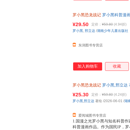
罗小黑恐龙战记
罗小黑科普漫画
与知名恐龙专家邢立达强强联合
¥29.50
定价：
¥59.80
(4.94折)
罗小黑
,
邢立达
/
湖南少年儿童出版社
东润图书专营店
加入购物车
收藏
罗小黑恐龙战记
罗小黑,邢立达 
版，多仓就近发货，85%城市
¥25.30
定价：
¥59.80
(4.24折)
罗小黑
,
邢立达
著绘
/2026-06-01
/
湖
爱阅城图书专营店
1.国漫之光罗小黑与知名科普作
科普漫画作品。作为国民IP，