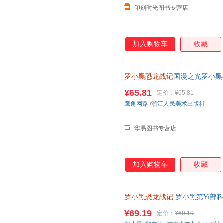
印刻时光图书专营店
加入购物车
收藏
罗小黑恐龙战记
国漫之光罗小黑
立达化身恐龙猎人邢达达和罗小
¥65.81
定价：
¥65.81
鹰角网路
/
浙江人民美术出版社
华易图书专营店
加入购物车
收藏
罗小黑恐龙战记
罗小黑第Yi部
精选国内外人气恐龙趣味漫画书
¥69.19
定价：
¥69.19