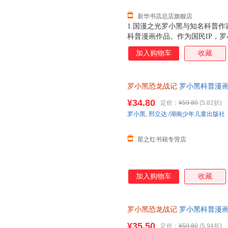
新华书店总店旗舰店
1.国漫之光罗小黑与知名科普作
科普漫画作品。作为国民IP，
动画于2011年开始播放，B站播
加入购物车
收藏
3.15亿票房，同名漫画书2015
映，斩获超5.33亿票房。2.
（北京）副教授，博士生导师
罗小黑恐龙战记
罗小黑科普漫画
与知名恐龙专家邢立达强强联合
¥34.80
定价：
¥59.80
(5.82折)
罗小黑
,
邢立达
/
湖南少年儿童出版社
星之红书籍专营店
加入购物车
收藏
罗小黑恐龙战记
罗小黑科普漫画
书籍搭配化石实景指南轻松解锁
¥35.50
定价：
¥59.80
(5.94折)