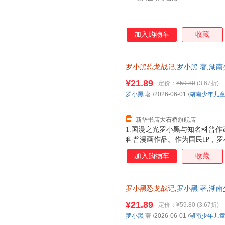
加入购物车
收藏
罗小黑恐龙战记
,罗小黑 著,湖
版全新 正规发票 多仓就近发货
¥21.89
定价：
¥59.80
(3.67折)
13284178503
罗小黑
著
/2026-06-01
/
湖南少年儿
新华书店大石桥旗舰店
1.国漫之光罗小黑与知名科普作
科普漫画作品。作为国民IP，
动画于2011年开始播放，B站播
加入购物车
收藏
3.15亿票房，同名漫画书2015
映，斩获超5.33亿票房。2.
（北京）副教授，博士生导师
罗小黑恐龙战记
,罗小黑 著,湖
华正版全新 正规发票 多仓就近
¥21.89
定价：
¥59.80
(3.67折)
13284178503
罗小黑
著
/2026-06-01
/
湖南少年儿