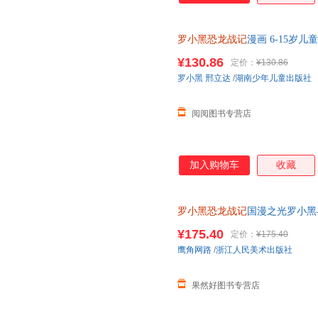
罗小黑恐龙战记
漫画 6-15岁
龙世界罗小黑冒险之旅 罗小黑
¥130.86
定价：
¥130.86
罗小黑
邢立达
/
湖南少年儿童出版社
阅阅图书专营店
加入购物车
收藏
罗小黑恐龙战记
国漫之光罗小黑
立达化身恐龙猎人邢达达和罗小
¥175.40
定价：
¥175.40
鹰角网路
/
浙江人民美术出版社
果然好图书专营店