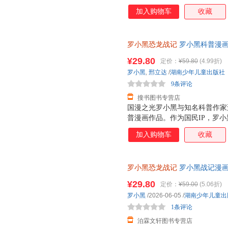
动画于2011年开始播放，B站播
加入购物车
收藏
3.15亿票房，同名漫画书2015
映，斩获超5.33亿票房。2.
（北京）副教授，博士生导师，
罗小黑恐龙战记
罗小黑科普漫画
得主，中国古生物学会科普工作
与知名恐龙专家邢立达强强联合
家。全书经过邢立达专业审核，
¥29.80
定价：
¥59.80
(4.99折)
20种恐龙的100+知识，兼具
罗小黑
,
邢立达
/
湖南少年儿童出版社
进恐龙世界，与这些史前巨兽深
9条评论
黑与恐龙猎人邢达达对话的方式
搜书图书专营店
国漫之光罗小黑与知名科普作家邢
普漫画作品。作为国民IP，罗
画于2011年开始播放，B站播放量
加入购物车
收藏
亿票房，同名漫画书2015年上市
获超5.33亿票房。 邢立达，
京）副教授，博士生导师，恐龙
罗小黑恐龙战记
罗小黑战记漫画
中国古生物学会科普工作委员会
联合打造6-15岁儿童恐龙科普
经过邢立达专业审核，保障知识
¥29.80
定价：
¥59.00
(5.06折)
100 知识，兼具专业性和趣味
罗小黑
/2026-06-05
/
湖南少年儿童出
界，与这些史前巨兽深度互动！
1条评论
人邢达达对话的方式，生动讲解
泊霖文轩图书专营店