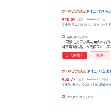
罗小黑恐龙战记
罗小黑 著湖南少年
¥46.64
定价：
¥59.80
(7.8折)
罗小黑
著
/2026-06-01
/
湖南少年儿
英典图书专营店
1. 国漫之光罗小黑与知名科普
科普漫画作品。作为国民IP，
动画于2011年开始播放，B站播
加入购物车
收藏
3.15亿票房，同名漫画书2015
映，斩获超5.33亿票房。 ?2
学（北京）副教授，博士生导师
罗小黑恐龙战记
罗小黑 邢立达
得主，中国古生物学会科普工作
绘本书籍 湖南少年儿童出版社
家。全书经过邢立达专业审核，保
¥52.77
定价：
¥66.98
(7.88折)
共20种恐龙的100+知识，兼
罗小黑
,
邢立达
/2026-05-01
/
湖南少
越进恐龙世界，与这些史前巨兽深
罗小黑与恐龙猎人邢达达对话的
时光岁月图书专营店