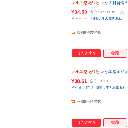
罗小黑恐龙战记
罗小黑科普漫画
搭配化石实景指南轻松解锁古生
¥34.50
定价：
¥59.80
(5.77折)
2026-06-01
/
湖南少年儿童出版社
聚知图书专营店
加入购物车
收藏
罗小黑恐龙战记
罗小黑漫画和罗
科漫画书 6-15岁小学生课外读
¥38.61
定价：
¥38.61
罗小黑
,
邢立达
/
湖南少年儿童出版社
佳阅图书专营店
加入购物车
收藏