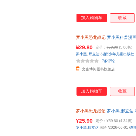
加入购物车
收藏
罗小黑恐龙战记
罗小黑科普漫画
与知名恐龙专家邢立达强强联合
¥29.80
定价：
¥59.00
(5.06折)
知识点。搭配化石实景指南，轻
罗小黑
,
邢立达
/
湖南少年儿童出版社
前冒险之旅吧。
7条评论
文豪博阅图书旗舰店
加入购物车
收藏
罗小黑恐龙战记
罗小黑,邢立达 
城市次日达，团购优惠咨询在线
¥25.90
定价：
¥59.80
(4.34折)
罗小黑
,
邢立达
著绘
/2026-06-01
/
湖