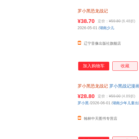
罗小黑恐龙战记
¥38.70
定价：
¥59.80
(6.48折)
2026-05-01
/
湖南少儿
辽宁音像出版社旗舰店
加入购物车
收藏
罗小黑恐龙战记
罗小黑战记漫画
打造6-15岁儿童恐龙科普百科
¥28.80
定价：
¥59.00
(4.89折)
罗小黑
/2026-06-01
/
湖南少年儿童出
翰林中天图书专营店