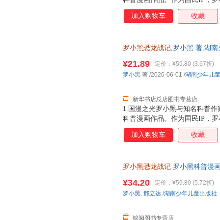
动画于2011年开始播放，B站播
加入购物车
收藏
3.15亿票房，同名漫画书2015
映，斩获超5.33亿票房。2.
（北京）副教授，博士生导师，
罗小黑恐龙战记
,罗小黑 著,湖
得主，中国古生物学会科普工作
正版全新 正规发票 多仓就近发
家。全书经过邢立达专业审核，
¥21.89
定价：
¥59.80
(3.67折)
13284178503
20种恐龙的100+知识，兼具
罗小黑
著
/2026-06-01
/
湖南少年儿
进恐龙世界，与这些史前巨兽深
黑与恐龙猎人邢达达对话的方式
新华书店总店图书专营店
1.国漫之光罗小黑与知名科普作
科普漫画作品。作为国民IP，
动画于2011年开始播放，B站播
加入购物车
收藏
3.15亿票房，同名漫画书2015
映，斩获超5.33亿票房。2.
（北京）副教授，博士生导师
罗小黑恐龙战记
罗小黑科普漫
¥34.20
定价：
¥59.80
(5.72折)
罗小黑
,
邢立达
/
湖南少年儿童出版社
锦阅图书专营店