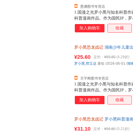
墨渊图书专营店
1.国漫之光罗小黑与知名科普作
科普漫画作品。作为国民IP，
动画于2011年开始播放，B站播
加入购物车
收藏
3.15亿票房，同名漫画书2015
映，斩获超5.33亿票房。2.
（北京）副教授，博士生导师，
罗小黑恐龙战记
湖南少年儿童出
得主，中国古生物学会科普工作
市次日达，团购优惠咨询在线客
家。全书经过邢立达专业审核，
¥25.60
定价：
¥59.80
(4.29折)
20种恐龙的100+知识，兼具
罗小黑
,
邢立达
著绘
/2026-06-01
/
湖
进恐龙世界，与这些史前巨兽深
黑与恐龙猎人邢达达对话的方式
天宇阁图书专营店
1.国漫之光罗小黑与知名科普作
科普漫画作品。作为国民IP，
动画于2011年开始播放，B站播
加入购物车
收藏
3.15亿票房，同名漫画书2015
映，斩获超5.33亿票房。2.
（北京）副教授，博士生导师，
罗小黑恐龙战记
罗小黑科普漫画作
得主，中国古生物学会科普工作
龙科普漫画 3-6岁7-10岁小学
家。全书经过邢立达专业审核，
¥31.10
定价：
¥59.80
(5.21折)
20种恐龙的100+知识，兼具