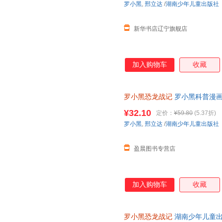
罗小黑
,
邢立达
/
湖南少年儿童出版社
进恐龙世界，与这些史前巨兽深
黑与恐龙猎人邢达达对话的方式
新华书店辽宁旗舰店
加入购物车
收藏
罗小黑恐龙战记
罗小黑科普漫画
与知名恐龙专家邢立达强强联合
¥32.10
定价：
¥59.80
(5.37折)
知识点。搭配化石实景指南，轻
罗小黑
,
邢立达
/
湖南少年儿童出版社
前冒险之旅吧。
盈晨图书专营店
加入购物车
收藏
罗小黑恐龙战记
湖南少年儿童出