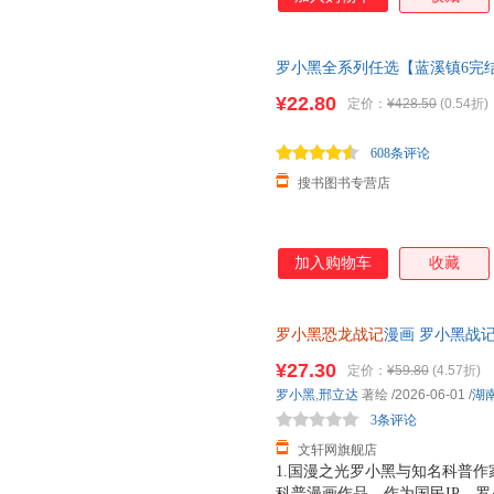
罗小黑全系列任选【蓝溪镇6完
12345+罗小黑战记1+2 共八册 
¥22.80
定价：
¥428.50
(0.54折)
608条评论
搜书图书专营店
加入购物车
收藏
罗小黑恐龙战记
漫画 罗小黑战
险之旅 儿童恐龙科普百科漫画书
¥27.30
定价：
¥59.80
(4.57折)
近发货，85%城市次日达，团
罗小黑
,
邢立达
著绘
/2026-06-01
/
湖
3条评论
文轩网旗舰店
1.国漫之光罗小黑与知名科普作
科普漫画作品。作为国民IP，