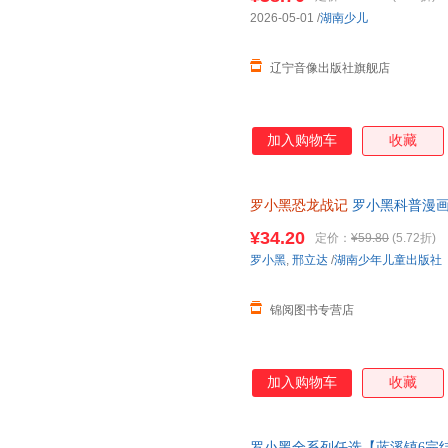
2026-05-01
/
湖南少儿
辽宁音像出版社旗舰店
加入购物车
收藏
罗小黑恐龙战记
罗小黑科普漫
¥34.20
定价：
¥59.80
(5.72折)
罗小黑
,
邢立达
/
湖南少年儿童出版社
锦阅图书专营店
加入购物车
收藏
罗小黑全系列任选【蓝溪镇6完