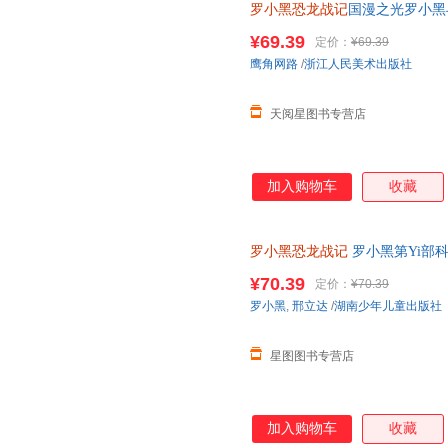
罗小黑恐龙战记
国漫之光罗小黑
立达化身恐龙猎人邢达达和罗小
¥69.39
定价：
¥69.39
鹰角网路
/
浙江人民美术出版社
天阅星图书专营店
加入购物车
收藏
罗小黑恐龙战记
罗小黑第Yi部
精选国内外人气恐龙趣味漫画书
¥70.39
定价：
¥70.39
罗小黑
,
邢立达
/
湖南少年儿童出版社
星图图书专营店
加入购物车
收藏