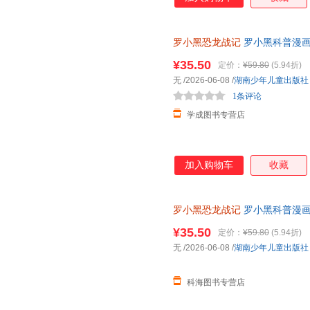
亿票房，同名漫画书2015年上市
获超5.33亿票房。 邢立达，
京）副教授，博士生导师，恐龙
罗小黑恐龙战记
罗小黑科普漫画
中国古生物学会科普工作委员会
书籍搭配化石实景指南轻松解锁
经过邢立达专业审核，保障知识
¥35.50
定价：
¥59.80
(5.94折)
100 知识，兼具专业性和趣味
无
/2026-06-08
/
湖南少年儿童出版社
界，与这些史前巨兽深度互动！
1条评论
人邢达达对话的方式，生动讲解
学成图书专营店
加入购物车
收藏
罗小黑恐龙战记
罗小黑科普漫画
轻松解锁古生物奥秘 和罗小黑
¥35.50
定价：
¥59.80
(5.94折)
无
/2026-06-08
/
湖南少年儿童出版社
科海图书专营店