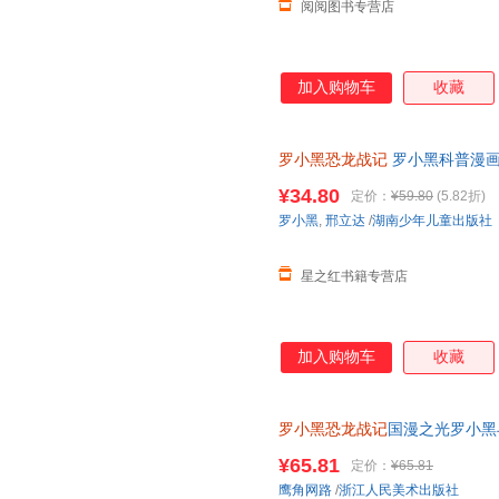
阅阅图书专营店
加入购物车
收藏
罗小黑恐龙战记
罗小黑科普漫画
与知名恐龙专家邢立达强强联合
¥34.80
定价：
¥59.80
(5.82折)
罗小黑
,
邢立达
/
湖南少年儿童出版社
星之红书籍专营店
加入购物车
收藏
罗小黑恐龙战记
国漫之光罗小黑
立达化身恐龙猎人邢达达和罗小
¥65.81
定价：
¥65.81
鹰角网路
/
浙江人民美术出版社