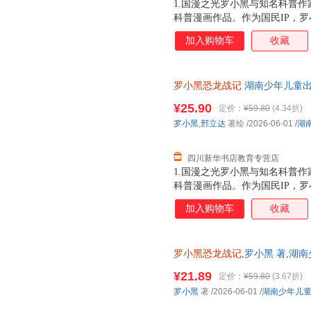
1.国漫之光罗小黑与知名科普作
科普漫画作品。作为国民IP，
动画于2011年开始播放，B站播
加入购物车
收藏
3.15亿票房，同名漫画书2015
映，斩获超5.33亿票房。2.
（北京）副教授，博士生导师，
罗小黑恐龙战记
湖南少年儿童出
得主，中国古生物学会科普工作
市次日达，团购优惠咨询在线客
家。全书经过邢立达专业审核，
¥25.90
定价：
¥59.80
(4.34折)
20种恐龙的100+知识，兼具
罗小黑
,
邢立达
著绘
/2026-06-01
/
湖
进恐龙世界，与这些史前巨兽深
黑与恐龙猎人邢达达对话的方式
四川新华书店教育专营店
1.国漫之光罗小黑与知名科普作
科普漫画作品。作为国民IP，
动画于2011年开始播放，B站播
加入购物车
收藏
3.15亿票房，同名漫画书2015
映，斩获超5.33亿票房。2.
（北京）副教授，博士生导师，
罗小黑恐龙战记
,罗小黑 著,湖
得主，中国古生物学会科普工作
正版全新 正规发票 多仓就近发
家。全书经过邢立达专业审核，
¥21.89
定价：
¥59.80
(3.67折)
13284178503
20种恐龙的100+知识，兼具
罗小黑
著
/2026-06-01
/
湖南少年儿
进恐龙世界，与这些史前巨兽深
黑与恐龙猎人邢达达对话的方式