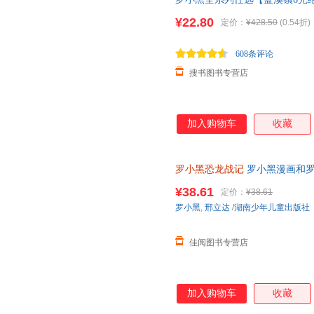
12345+罗小黑战记1+2 共八册 
¥22.80
定价：
¥428.50
(0.54折)
608条评论
搜书图书专营店
加入购物车
收藏
罗小黑恐龙战记
罗小黑漫画和罗
科漫画书 6-15岁小学生课外读
¥38.61
定价：
¥38.61
罗小黑
,
邢立达
/
湖南少年儿童出版社
佳阅图书专营店
加入购物车
收藏