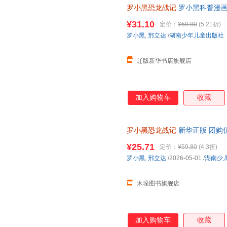
罗小黑恐龙战记
罗小黑科普漫画作
龙科普漫画 3-6岁7-10岁小学
¥31.10
定价：
¥59.80
(5.21折)
罗小黑
,
邢立达
/
湖南少年儿童出版社
辽版新华书店旗舰店
加入购物车
收藏
罗小黑恐龙战记
新华正版 团购
¥25.71
定价：
¥59.80
(4.3折)
罗小黑
,
邢立达
/2026-05-01
/
湖南少
木垛图书旗舰店
加入购物车
收藏