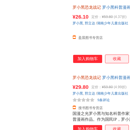
罗小黑恐龙战记
罗小黑科普漫画
与知名恐龙专家邢立达强强联合
¥26.10
定价：
¥59.80
(4.37折)
知识点。搭配化石实景指南，轻
罗小黑
,
邢立达
/
湖南少年儿童出版社
前冒险之旅吧。
盈晨图书专营店
加入购物车
收藏
罗小黑恐龙战记
罗小黑科普漫画
与知名恐龙专家邢立达强强联合
¥29.80
定价：
¥59.80
(4.99折)
罗小黑
,
邢立达
/
湖南少年儿童出版社
9条评论
搜书图书专营店
国漫之光罗小黑与知名科普作家邢
普漫画作品。作为国民IP，罗
画于2011年开始播放，B站播放量
加入购物车
收藏