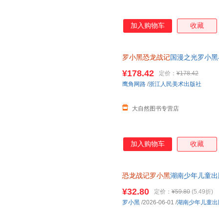
加入购物车
收藏
罗小黑恐龙战记
国漫之光罗小黑
立达化身恐龙猎人邢达达和罗小
¥178.42
定价：
¥178.42
鹰角网路
/
浙江人民美术出版社
大自然图书专营店
加入购物车
收藏
恐龙战记罗小黑
湖南少年儿童出版社
发票
¥32.80
定价：
¥59.80
(5.49折)
罗小黑
/2026-06-01
/
湖南少年儿童出