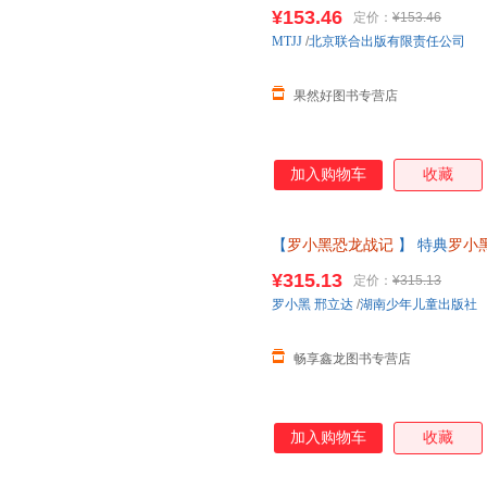
罗小黑一起开启史前冒险之旅 
¥153.46
定价：
¥153.46
MTJJ
/
北京联合出版有限责任公司
果然好图书专营店
加入购物车
收藏
【
罗小黑恐龙战记
】 特典
罗小
5到6-8岁以上幼儿园大中小班
¥315.13
定价：
¥315.13
为准】
罗小黑
邢立达
/
湖南少年儿童出版社
畅享鑫龙图书专营店
加入购物车
收藏