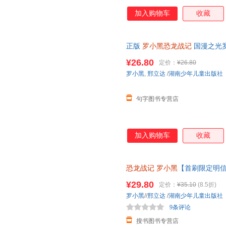
加入购物车
收藏
正版
罗小黑恐龙战记
国漫之光
社正版 全新正版，可开发票
¥26.80
定价：
¥26.80
罗小黑
,
邢立达
/
湖南少年儿童出版社
句字图书专营店
加入购物车
收藏
恐龙战记
罗小黑
【首刷限定明信
南，轻松解锁古生物奥秘 和
罗
¥29.80
定价：
¥35.10
(8.5折)
罗小黑
//
邢立达
/
湖南少年儿童出版社
9条评论
搜书图书专营店