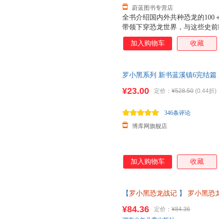
蔚蓝图书专营店
全书介绍国内外共种恐龙的10
带领下穿恐龙世界，与这些史前
罗小黑与恐龙猎人对话的方式，
加入购物车
收藏
属种类等基本知识点，并特设“
知识，激发孩子们的考古好奇心
收藏地点（如北京中国古动物馆
罗小黑系列 新书蓝溪镇6完结篇
等），适配亲子研学和博物馆参
册 豆瓣9.6分的国民动画 国漫
记》的，知识点和段子混杂，充
¥23.00
定价：
¥528.50
(0.44折)
能。
346条评论
博库网旗舰店
加入购物车
收藏
【
罗小黑恐龙战记
】
罗小黑恐
画罗小黑联合打造6-15岁儿童
¥84.36
定价：
¥84.36
书籍为准】