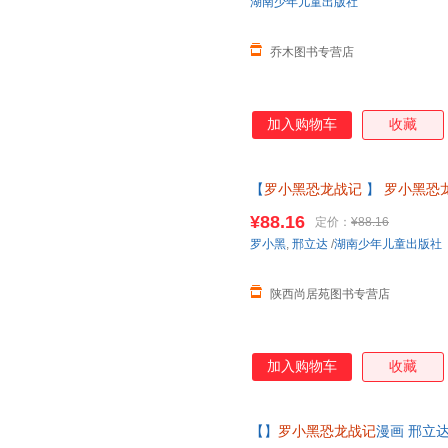
湖南少年儿童出版社
乔木图书专营店
加入购物车
收藏
【
罗小黑恐龙战记
】
罗小黑恐
画罗小黑联合打造6-15岁儿童
¥88.16
定价：
¥88.16
书籍为准】
罗小黑
,
邢立达
/
湖南少年儿童出版社
陕西尚居苑图书专营店
加入购物车
收藏
【】
罗小黑恐龙战记
漫画 邢立