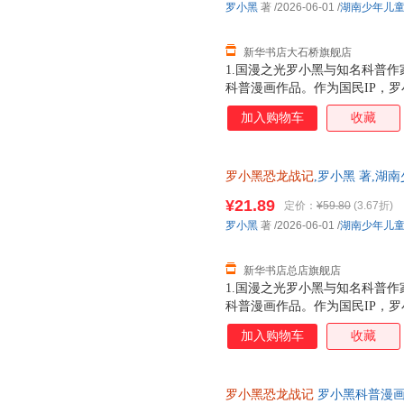
罗小黑
著
/2026-06-01
/
湖南少年儿
进恐龙世界，与这些史前巨兽深
黑与恐龙猎人邢达达对话的方式
新华书店大石桥旗舰店
1.国漫之光罗小黑与知名科普作
科普漫画作品。作为国民IP，
动画于2011年开始播放，B站播
加入购物车
收藏
3.15亿票房，同名漫画书2015
映，斩获超5.33亿票房。2.
（北京）副教授，博士生导师
罗小黑恐龙战记
,罗小黑 著,湖
华正版全新 正规发票 多仓就近
¥21.89
定价：
¥59.80
(3.67折)
13284178503
罗小黑
著
/2026-06-01
/
湖南少年儿
新华书店总店旗舰店
1.国漫之光罗小黑与知名科普作
科普漫画作品。作为国民IP，
动画于2011年开始播放，B站播
加入购物车
收藏
3.15亿票房，同名漫画书2015
映，斩获超5.33亿票房。2.
（北京）副教授，博士生导师
罗小黑恐龙战记
罗小黑科普漫画