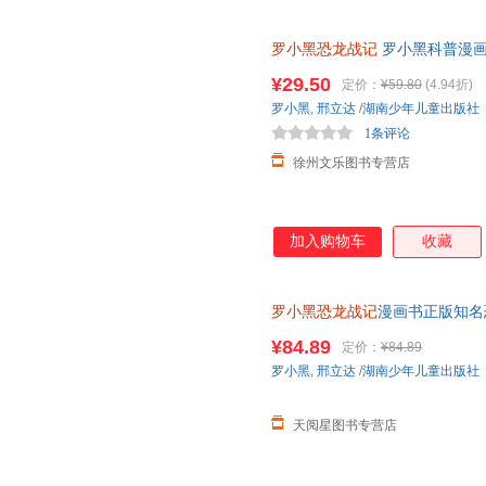
罗小黑恐龙战记
罗小黑科普漫画
与知名恐龙专家邢立达强强联合
¥29.50
定价：
¥59.80
(4.94折)
罗小黑
,
邢立达
/
湖南少年儿童出版社
1条评论
徐州文乐图书专营店
加入购物车
收藏
罗小黑恐龙战记
漫画书正版知名
15岁儿童恐龙科普百科漫画书
¥84.89
定价：
¥84.89
罗小黑
,
邢立达
/
湖南少年儿童出版社
天阅星图书专营店