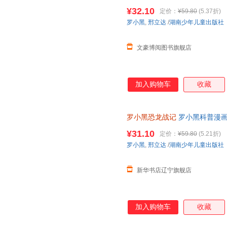
与知名恐龙专家邢立达强强联合
¥32.10
定价：
¥59.80
(5.37折)
知识点。搭配化石实景指南，轻
罗小黑
,
邢立达
/
湖南少年儿童出版社
前冒险之旅吧。
文豪博阅图书旗舰店
加入购物车
收藏
罗小黑恐龙战记
罗小黑科普漫画作
龙科普漫画 3-6岁7-10岁小学
¥31.10
定价：
¥59.80
(5.21折)
罗小黑
,
邢立达
/
湖南少年儿童出版社
新华书店辽宁旗舰店
加入购物车
收藏