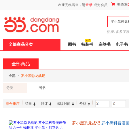
新
购物车
欢迎光临当当，请
登录
成为会员
窗
口
打
开
无
障
热搜:
多多罗
碍
传说
十日终
说
全部商品分类
图书
特装书
亲签书
电子书
明
页
面,
按
全部商品
Ctrl
加
波
全部
>
罗小黑恐龙战记
浪
键
分类
图书
打
开
导
综合排序
销量
好评
出版时间
价格
-
盲
模
式
罗小黑恐龙战记
罗小黑科普漫画作
龙科普漫画 3-6岁7-10岁小