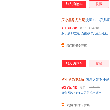
加入购物车
收藏
罗小黑恐龙战记
漫画 6-15岁
龙世界罗小黑冒险之旅 罗小黑
¥130.86
定价：
¥130.86
罗小黑
邢立达
/
湖南少年儿童出版社
阅阅图书专营店
加入购物车
收藏
罗小黑恐龙战记
国漫之光罗小黑
立达化身恐龙猎人邢达达和罗小
¥175.40
定价：
¥175.40
鹰角网路
/
浙江人民美术出版社
果然好图书专营店