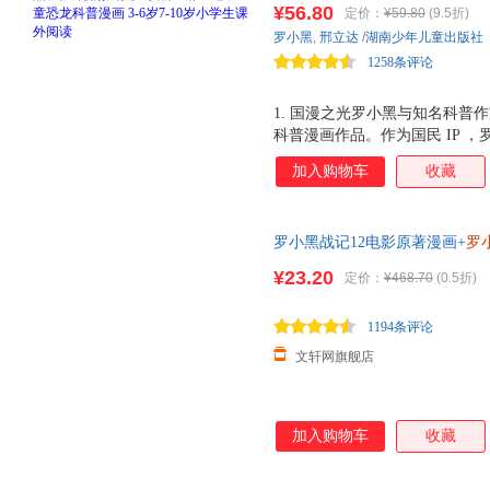
¥56.80
定价：
¥59.80
(9.5折)
品。与知名恐龙专家邢立达强强
罗小黑
,
邢立达
/
湖南少年儿童出版社
硬核知识点。搭配化石实景指南
1258条评论
启史前冒险之旅吧。
1. 国漫之光罗小黑与知名科普作
科普漫画作品。作为国民 IP 
动画于 2011 年开始播放， B 站
加入购物车
收藏
获超 3.15 亿票房，同名漫画书 2
电影 2 上映，斩获超 5.33 
中国地质大学（北京）副教授，
罗小黑战记12电影原著漫画+
罗
李 威尔逊奖得主，中国古生物
MTJJ著动漫电影原著罗小黑漫
资助探险家。全书经过邢立达专业
¥23.20
定价：
¥468.70
(0.5折)
国内外共 20 种恐龙的 100
带领下穿越进恐龙世界，与这些
1194条评论
文轩网旗舰店
加入购物车
收藏