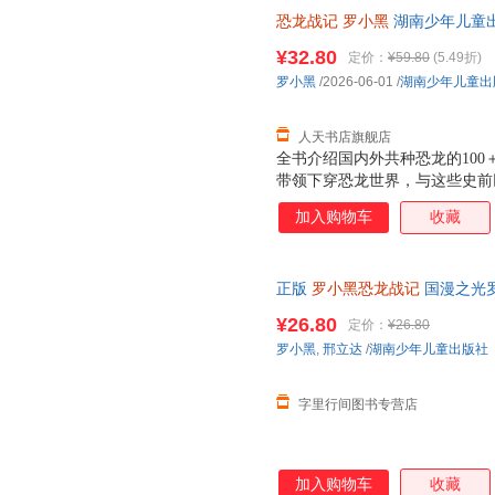
恐龙战记
罗小黑
湖南少年儿童出版社
¥32.80
定价：
¥59.80
(5.49折)
罗小黑
/2026-06-01
/
湖南少年儿童出
人天书店旗舰店
全书介绍国内外共种恐龙的10
带领下穿恐龙世界，与这些史前
罗小黑与恐龙猎人对话的方式，
加入购物车
收藏
属种类等基本知识点，并特设“
知识，激发孩子们的考古好奇心
收藏地点（如北京中国古动物馆
正版
罗小黑恐龙战记
国漫之光
等），适配亲子研学和博物馆参
社正版 可开发票，保证正版
记》的，知识点和段子混杂，充
¥26.80
定价：
¥26.80
能。
罗小黑
,
邢立达
/
湖南少年儿童出版社
字里行间图书专营店
加入购物车
收藏