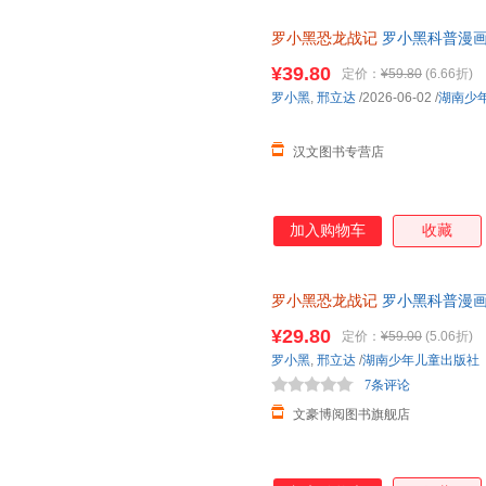
罗小黑恐龙战记
罗小黑科普漫画
与知名恐龙专家邢立达强强联合
¥39.80
定价：
¥59.80
(6.66折)
罗小黑
,
邢立达
/2026-06-02
/
湖南少
汉文图书专营店
加入购物车
收藏
罗小黑恐龙战记
罗小黑科普漫画
与知名恐龙专家邢立达强强联合
¥29.80
定价：
¥59.00
(5.06折)
知识点。搭配化石实景指南，轻
罗小黑
,
邢立达
/
湖南少年儿童出版社
前冒险之旅吧。
7条评论
文豪博阅图书旗舰店