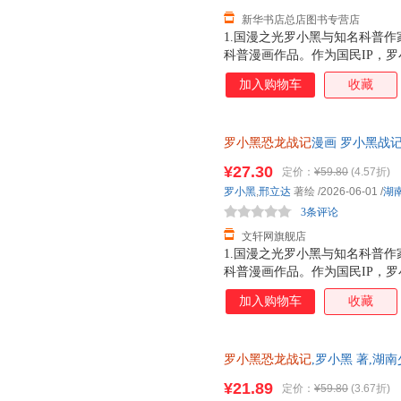
新华书店总店图书专营店
1.国漫之光罗小黑与知名科普作
科普漫画作品。作为国民IP，
动画于2011年开始播放，B站播
加入购物车
收藏
3.15亿票房，同名漫画书2015
映，斩获超5.33亿票房。2.
（北京）副教授，博士生导师
罗小黑恐龙战记
漫画 罗小黑战
险之旅 儿童恐龙科普百科漫画书
¥27.30
定价：
¥59.80
(4.57折)
近发货，85%城市次日达，团
罗小黑
,
邢立达
著绘
/2026-06-01
/
湖
3条评论
文轩网旗舰店
1.国漫之光罗小黑与知名科普作
科普漫画作品。作为国民IP，
动画于2011年开始播放，B站播
加入购物车
收藏
3.15亿票房，同名漫画书2015
映，斩获超5.33亿票房。2.
（北京）副教授，博士生导师，
罗小黑恐龙战记
,罗小黑 著,湖
得主，中国古生物学会科普工作
版全新 正规发票 多仓就近发货
家。全书经过邢立达专业审核，
¥21.89
定价：
¥59.80
(3.67折)
13284178503
20种恐龙的100+知识，兼具