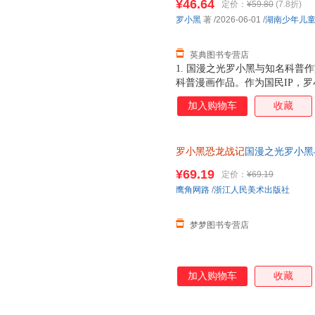
¥46.64
定价：
¥59.80
(7.8折)
罗小黑
著
/2026-06-01
/
湖南少年儿
英典图书专营店
1. 国漫之光罗小黑与知名科普
科普漫画作品。作为国民IP，
动画于2011年开始播放，B站播
加入购物车
收藏
3.15亿票房，同名漫画书2015
映，斩获超5.33亿票房。 ?2
学（北京）副教授，博士生导师
罗小黑恐龙战记
国漫之光罗小黑
得主，中国古生物学会科普工作
立达化身恐龙猎人邢达达和罗小
家。全书经过邢立达专业审核，保
¥69.19
定价：
¥69.19
共20种恐龙的100+知识，兼
鹰角网路
/
浙江人民美术出版社
越进恐龙世界，与这些史前巨兽深
罗小黑与恐龙猎人邢达达对话的
梦梦图书专营店
加入购物车
收藏