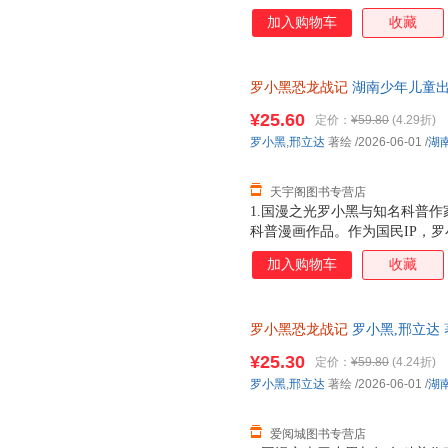
动画于2011年开始播放，B站播
加入购物车
收藏
3.15亿票房，同名漫画书2015
映，斩获超5.33亿票房。2.
（北京）副教授，博士生导师，
罗小黑恐龙战记
湖南少年儿童出
得主，中国古生物学会科普工作
市次日达，团购优惠咨询在线客
家。全书经过邢立达专业审核，
¥25.60
定价：
¥59.80
(4.29折)
20种恐龙的100+知识，兼具
罗小黑
,
邢立达
著绘
/2026-06-01
/
湖
进恐龙世界，与这些史前巨兽深
黑与恐龙猎人邢达达对话的方式
天宇阁图书专营店
1.国漫之光罗小黑与知名科普作
科普漫画作品。作为国民IP，
动画于2011年开始播放，B站播
加入购物车
收藏
3.15亿票房，同名漫画书2015
映，斩获超5.33亿票房。2.
（北京）副教授，博士生导师，
罗小黑恐龙战记
罗小黑,邢立达 
得主，中国古生物学会科普工作
版，多仓就近发货，85%城市
家。全书经过邢立达专业审核，
¥25.30
定价：
¥59.80
(4.24折)
20种恐龙的100+知识，兼具
罗小黑
,
邢立达
著绘
/2026-06-01
/
湖
进恐龙世界，与这些史前巨兽深
黑与恐龙猎人邢达达对话的方式
爱阅城图书专营店