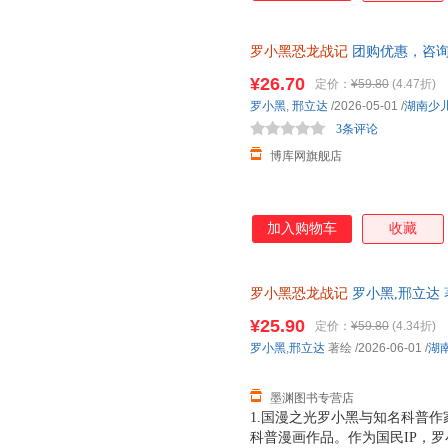
罗小黑恐龙战记
团购优惠，咨
¥26.70
定价：
¥59.80
(4.47折)
罗小黑
,
邢立达
/2026-05-01
/
湖南少
3条评论
博库网旗舰店
加入购物车
收藏
罗小黑恐龙战记
罗小黑,邢立达 
城市次日达，团购优惠咨询在线
¥25.90
定价：
¥59.80
(4.34折)
罗小黑
,
邢立达
著绘
/2026-06-01
/
湖
墨渊图书专营店
1.国漫之光罗小黑与知名科普作
科普漫画作品。作为国民IP，