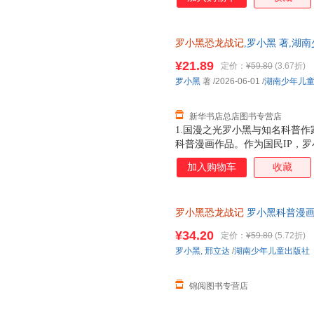
3.15亿票房，同名漫画书2015
映，斩获超5.33亿票房。2.
（北京）副教授，博士生导师，
罗小黑恐龙战记
,罗小黑 著,湖
得主，中国古生物学会科普工作
正版全新 正规发票 多仓就近发
家。全书经过邢立达专业审核，
¥21.89
定价：
¥59.80
(3.67折)
13284178503
20种恐龙的100+知识，兼具
罗小黑
著
/2026-06-01
/
湖南少年儿
进恐龙世界，与这些史前巨兽深
黑与恐龙猎人邢达达对话的方式
新华书店总店图书专营店
1.国漫之光罗小黑与知名科普作
科普漫画作品。作为国民IP，
动画于2011年开始播放，B站播
加入购物车
收藏
3.15亿票房，同名漫画书2015
映，斩获超5.33亿票房。2.
（北京）副教授，博士生导师
罗小黑恐龙战记
罗小黑科普漫
¥34.20
定价：
¥59.80
(5.72折)
罗小黑
,
邢立达
/
湖南少年儿童出版社
锦阅图书专营店