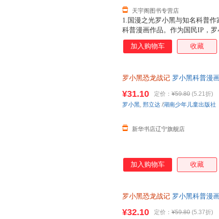
天宇阁图书专营店
1.国漫之光罗小黑与知名科普作
科普漫画作品。作为国民IP，
动画于2011年开始播放，B站播
加入购物车
收藏
3.15亿票房，同名漫画书2015
映，斩获超5.33亿票房。2.
（北京）副教授，博士生导师，
罗小黑恐龙战记
罗小黑科普漫画作
得主，中国古生物学会科普工作
龙科普漫画 3-6岁7-10岁小学
家。全书经过邢立达专业审核，
¥31.10
定价：
¥59.80
(5.21折)
20种恐龙的100+知识，兼具
罗小黑
,
邢立达
/
湖南少年儿童出版社
进恐龙世界，与这些史前巨兽深
黑与恐龙猎人邢达达对话的方式
新华书店辽宁旗舰店
加入购物车
收藏
罗小黑恐龙战记
罗小黑科普漫画
与知名恐龙专家邢立达强强联合
¥32.10
定价：
¥59.80
(5.37折)
知识点。搭配化石实景指南，轻