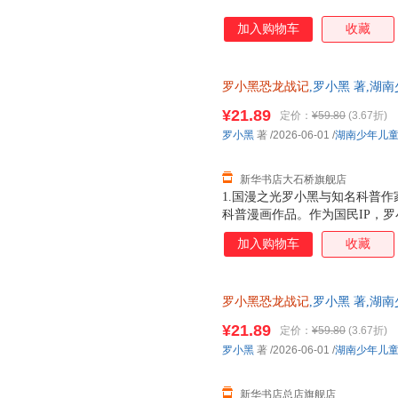
加入购物车
收藏
罗小黑恐龙战记
,罗小黑 著,湖
版全新 正规发票 多仓就近发货
¥21.89
定价：
¥59.80
(3.67折)
13284178503
罗小黑
著
/2026-06-01
/
湖南少年儿
新华书店大石桥旗舰店
1.国漫之光罗小黑与知名科普作
科普漫画作品。作为国民IP，
动画于2011年开始播放，B站播
加入购物车
收藏
3.15亿票房，同名漫画书2015
映，斩获超5.33亿票房。2.
（北京）副教授，博士生导师
罗小黑恐龙战记
,罗小黑 著,湖
华正版全新 正规发票 多仓就近
¥21.89
定价：
¥59.80
(3.67折)
13284178503
罗小黑
著
/2026-06-01
/
湖南少年儿
新华书店总店旗舰店