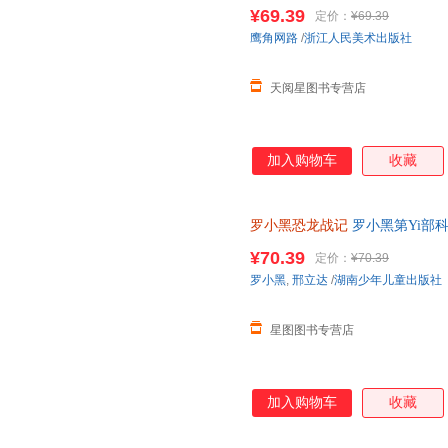
立达化身恐龙猎人邢达达和罗小
¥69.39
定价：
¥69.39
鹰角网路
/
浙江人民美术出版社
天阅星图书专营店
加入购物车
收藏
罗小黑恐龙战记
罗小黑第Yi部
精选国内外人气恐龙趣味漫画书
¥70.39
定价：
¥70.39
罗小黑
,
邢立达
/
湖南少年儿童出版社
星图图书专营店
加入购物车
收藏