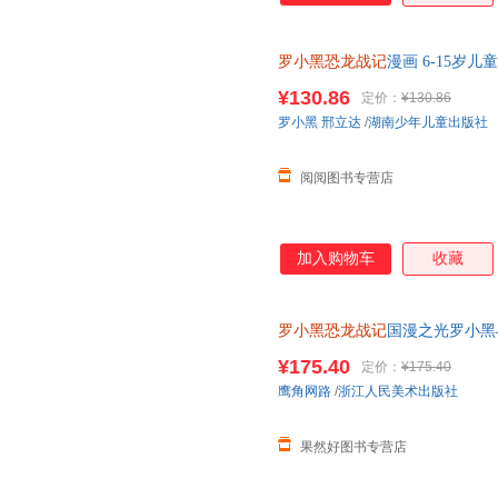
罗小黑恐龙战记
漫画 6-15岁
龙世界罗小黑冒险之旅 罗小黑
¥130.86
定价：
¥130.86
罗小黑
邢立达
/
湖南少年儿童出版社
阅阅图书专营店
加入购物车
收藏
罗小黑恐龙战记
国漫之光罗小黑
立达化身恐龙猎人邢达达和罗小
¥175.40
定价：
¥175.40
鹰角网路
/
浙江人民美术出版社
果然好图书专营店