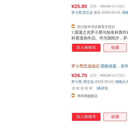
市次日达，团购优惠咨询在线客
¥25.90
定价：
¥59.80
(4.34折)
罗小黑
,
邢立达
著绘
/2026-06-01
/
湖
四川新华书店教育专营店
1.国漫之光罗小黑与知名科普作
科普漫画作品。作为国民IP，
动画于2011年开始播放，B站播
加入购物车
收藏
3.15亿票房，同名漫画书2015
映，斩获超5.33亿票房。2.
（北京）副教授，博士生导师，
罗小黑恐龙战记
团购优惠，咨
得主，中国古生物学会科普工作
家。全书经过邢立达专业审核，
¥26.70
定价：
¥59.80
(4.47折)
20种恐龙的100+知识，兼具
罗小黑
,
邢立达
/2026-05-01
/
湖南少
进恐龙世界，与这些史前巨兽深
3条评论
黑与恐龙猎人邢达达对话的方式
博库网旗舰店
加入购物车
收藏