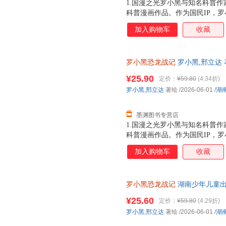
1.国漫之光罗小黑与知名科普作
科普漫画作品。作为国民IP，
动画于2011年开始播放，B站播
加入购物车
收藏
3.15亿票房，同名漫画书2015
映，斩获超5.33亿票房。2.
（北京）副教授，博士生导师，
罗小黑恐龙战记
罗小黑,邢立达 
得主，中国古生物学会科普工作
城市次日达，团购优惠咨询在线
家。全书经过邢立达专业审核，
¥25.90
定价：
¥59.80
(4.34折)
20种恐龙的100+知识，兼具
罗小黑
,
邢立达
著绘
/2026-06-01
/
湖
进恐龙世界，与这些史前巨兽深
黑与恐龙猎人邢达达对话的方式
墨渊图书专营店
1.国漫之光罗小黑与知名科普作
科普漫画作品。作为国民IP，
动画于2011年开始播放，B站播
加入购物车
收藏
3.15亿票房，同名漫画书2015
映，斩获超5.33亿票房。2.
（北京）副教授，博士生导师，
罗小黑恐龙战记
湖南少年儿童出
得主，中国古生物学会科普工作
市次日达，团购优惠咨询在线客
家。全书经过邢立达专业审核，
¥25.60
定价：
¥59.80
(4.29折)
20种恐龙的100+知识，兼具
罗小黑
,
邢立达
著绘
/2026-06-01
/
湖
进恐龙世界，与这些史前巨兽深
黑与恐龙猎人邢达达对话的方式