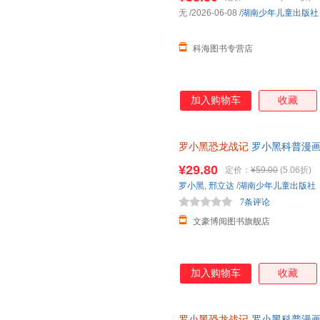
无
/2026-06-08
/
湖南少年儿童出版社
科海图书专营店
加入购物车
收藏
罗小黑恐龙战记
罗小黑科普漫画
与知名恐龙专家邢立达强强联合
¥29.80
定价：
¥59.00
(5.06折)
知识点。搭配化石实景指南，轻
罗小黑
,
邢立达
/
湖南少年儿童出版社
前冒险之旅吧。
7条评论
文豪博阅图书旗舰店
加入购物车
收藏
罗小黑恐龙战记
罗小黑科普漫画