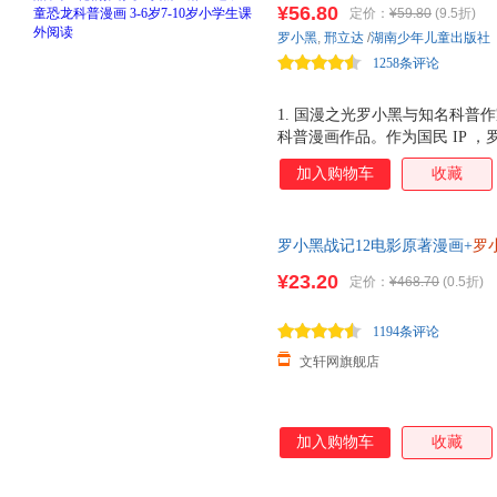
¥56.80
定价：
¥59.80
(9.5折)
品。与知名恐龙专家邢立达强强
罗小黑
,
邢立达
/
湖南少年儿童出版社
硬核知识点。搭配化石实景指南
1258条评论
启史前冒险之旅吧。
1. 国漫之光罗小黑与知名科普作
科普漫画作品。作为国民 IP 
动画于 2011 年开始播放， B 站
加入购物车
收藏
获超 3.15 亿票房，同名漫画书 2
电影 2 上映，斩获超 5.33 
中国地质大学（北京）副教授，
罗小黑战记12电影原著漫画+
罗
李 威尔逊奖得主，中国古生物
MTJJ著动漫电影原著罗小黑漫
资助探险家。全书经过邢立达专业
¥23.20
定价：
¥468.70
(0.5折)
国内外共 20 种恐龙的 100
带领下穿越进恐龙世界，与这些
1194条评论
文轩网旗舰店
加入购物车
收藏