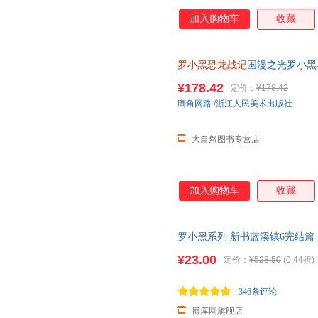
加入购物车
收藏
罗小黑恐龙战记
国漫之光罗小黑
立达化身恐龙猎人邢达达和罗小
¥178.42
定价：
¥178.42
鹰角网路
/
浙江人民美术出版社
大自然图书专营店
加入购物车
收藏
罗小黑系列 新书蓝溪镇6完结篇
册 豆瓣9.6分的国民动画 国漫
¥23.00
定价：
¥528.50
(0.44折)
346条评论
博库网旗舰店