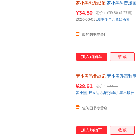
罗小黑恐龙战记
罗小黑科普漫画
搭配化石实景指南轻松解锁古生
¥34.50
定价：
¥59.80
(5.77折)
2026-06-01
/
湖南少年儿童出版社
聚知图书专营店
加入购物车
收藏
罗小黑恐龙战记
罗小黑漫画和罗
科漫画书 6-15岁小学生课外读
¥38.61
定价：
¥38.61
罗小黑
,
邢立达
/
湖南少年儿童出版社
佳阅图书专营店
加入购物车
收藏