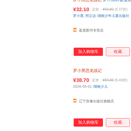
与知名恐龙专家邢立达强强联合
¥32.10
定价：
¥59.80
(5.37折)
知识点。搭配化石实景指南，轻
罗小黑
,
邢立达
/
湖南少年儿童出版社
前冒险之旅吧。
盈晨图书专营店
加入购物车
收藏
罗小黑恐龙战记
¥38.70
定价：
¥59.80
(6.48折)
2026-05-01
/
湖南少儿
辽宁音像出版社旗舰店
加入购物车
收藏