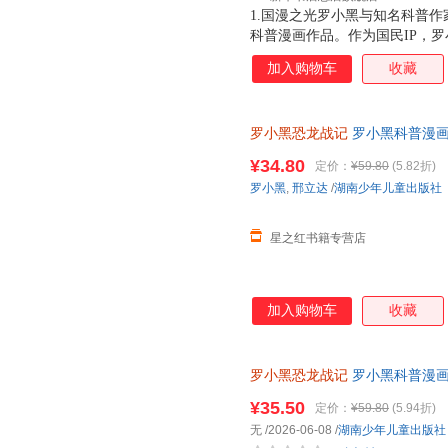
1.国漫之光罗小黑与知名科普作
科普漫画作品。作为国民IP，
动画于2011年开始播放，B站播
加入购物车
收藏
3.15亿票房，同名漫画书2015
映，斩获超5.33亿票房。2.
（北京）副教授，博士生导师
罗小黑恐龙战记
罗小黑科普漫画
与知名恐龙专家邢立达强强联合
¥34.80
定价：
¥59.80
(5.82折)
罗小黑
,
邢立达
/
湖南少年儿童出版社
星之红书籍专营店
加入购物车
收藏
罗小黑恐龙战记
罗小黑科普漫画
书籍搭配化石实景指南轻松解锁
¥35.50
定价：
¥59.80
(5.94折)
无
/2026-06-08
/
湖南少年儿童出版社