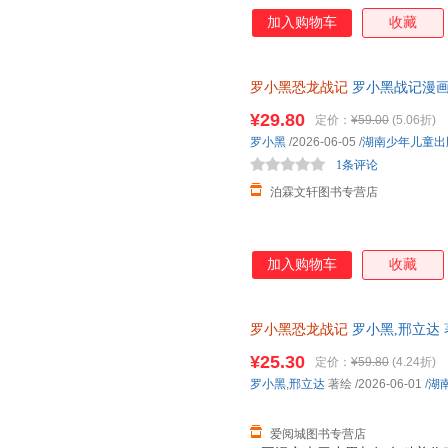
画于2011年开始播放，B站播放量
加入购物车
收藏
亿票房，同名漫画书2015年上市
获超5.33亿票房。 邢立达，
京）副教授，博士生导师，恐龙
罗小黑恐龙战记
罗小黑战记漫画
中国古生物学会科普工作委员会
联合打造6-15岁儿童恐龙科普
经过邢立达专业审核，保障知识
¥29.80
定价：
¥59.00
(5.06折)
100 知识，兼具专业性和趣味
罗小黑
/2026-06-05
/
湖南少年儿童出
界，与这些史前巨兽深度互动！
1条评论
人邢达达对话的方式，生动讲解
泊霖文轩图书专营店
加入购物车
收藏
罗小黑恐龙战记
罗小黑,邢立达 
版，多仓就近发货，85%城市
¥25.30
定价：
¥59.80
(4.24折)
罗小黑
,
邢立达
著绘
/2026-06-01
/
湖
爱阅城图书专营店