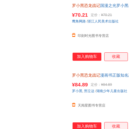
罗小黑恐龙战记
国漫之光罗小黑
立达化身恐龙猎人邢达达和罗小
¥70.21
定价：
¥70.21
鹰角网路
/
浙江人民美术出版社
印刻时光图书专营店
加入购物车
收藏
罗小黑恐龙战记
漫画书正版知名
15岁儿童恐龙科普百科漫画书
¥84.89
定价：
¥84.89
罗小黑
,
邢立达
/
湖南少年儿童出版社
天阅星图书专营店
加入购物车
收藏