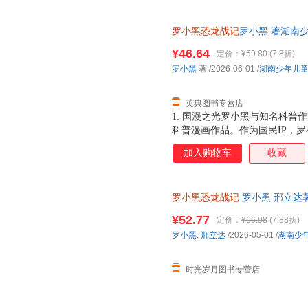
罗小黑恐龙战记
罗小黑 著湖南少年
¥46.64
定价：
¥59.80
(7.8折)
罗小黑
著
/2026-06-01
/
湖南少年儿
英典图书专营店
1. 国漫之光罗小黑与知名科普
科普漫画作品。作为国民IP，
动画于2011年开始播放，B站播
加入购物车
收藏
3.15亿票房，同名漫画书2015
映，斩获超5.33亿票房。 ?2
学（北京）副教授，博士生导师
罗小黑恐龙战记
罗小黑 邢立达
得主，中国古生物学会科普工作
绘本书籍 湖南少年儿童出版社
家。全书经过邢立达专业审核，保
¥52.77
定价：
¥66.98
(7.88折)
共20种恐龙的100+知识，兼
罗小黑
,
邢立达
/2026-05-01
/
湖南少
越进恐龙世界，与这些史前巨兽深
罗小黑与恐龙猎人邢达达对话的
时光岁月图书专营店