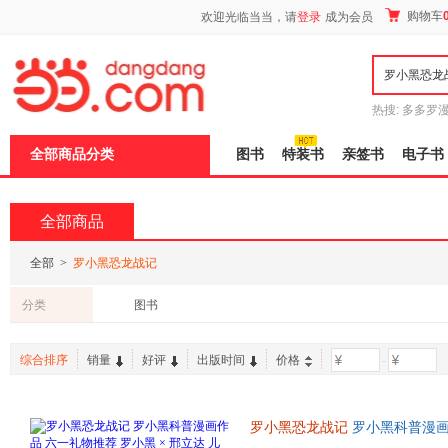
新
购物车
欢迎光临当当，请
登录
成为会员
窗
口
打
开
无
障
热搜:
多多罗
碍
传说
十日终
说
全部商品分类
图书
特装书
亲签书
电子书
明
页
面,
按
全部商品
Ctrl
加
波
全部
>
罗小黑恐龙战记
浪
键
分类
图书
打
开
导
综合排序
销量
好评
出版时间
价格
-
盲
模
式
罗小黑恐龙战记
罗小黑科普漫画作
龙科普漫画 3-6岁7-10岁小