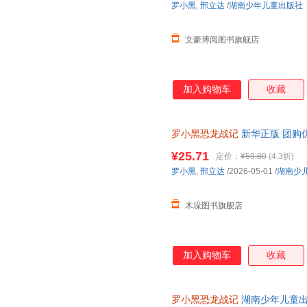
罗小黑
,
邢立达
/
湖南少年儿童出版社
前冒险之旅吧。
文豪博阅图书旗舰店
加入购物车
收藏
罗小黑恐龙战记
新华正版 团购
¥25.71
定价：
¥59.80
(4.3折)
罗小黑
,
邢立达
/2026-05-01
/
湖南少
木垛图书旗舰店
加入购物车
收藏
罗小黑恐龙战记
湖南少年儿童出