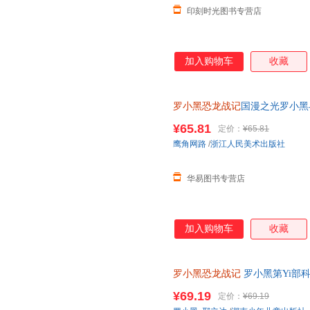
印刻时光图书专营店
加入购物车
收藏
罗小黑恐龙战记
国漫之光罗小黑
立达化身恐龙猎人邢达达和罗小
¥65.81
定价：
¥65.81
鹰角网路
/
浙江人民美术出版社
华易图书专营店
加入购物车
收藏
罗小黑恐龙战记
罗小黑第Yi部
精选国内外人气恐龙趣味漫画书
¥69.19
定价：
¥69.19