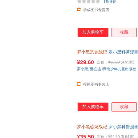
1条评论
学成图书专营店
加入购物车
收藏
罗小黑恐龙战记
罗小黑科普漫画
与知名恐龙专家邢立达强强联合
¥29.60
定价：
¥59.80
(4.95折)
罗小黑
,
邢立达
/
湖南少年儿童出版社
梓原图书专营店
加入购物车
收藏
罗小黑恐龙战记
罗小黑科普漫画
轻松解锁古生物奥秘 和罗小黑
¥35.50
定价：
¥59.80
(5.94折)