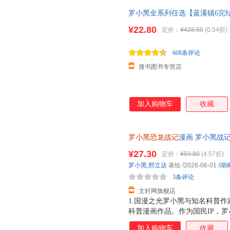
罗小黑全系列任选【蓝溪镇6完
12345+罗小黑战记1+2 共八册 
¥22.80
定价：
¥428.50
(0.54折)
608条评论
搜书图书专营店
加入购物车
收藏
罗小黑恐龙战记
漫画 罗小黑战
险之旅 儿童恐龙科普百科漫画书
¥27.30
定价：
¥59.80
(4.57折)
近发货，85%城市次日达，团
罗小黑
,
邢立达
著绘
/2026-06-01
/
湖
3条评论
文轩网旗舰店
1.国漫之光罗小黑与知名科普作
科普漫画作品。作为国民IP，
动画于2011年开始播放，B站播
加入购物车
收藏