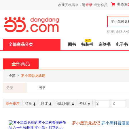
新
购物车
欢迎光临当当，请
登录
成为会员
窗
口
打
开
无
障
热搜:
金蟾大
碍
边带走
耶路
说
全部商品分类
图书
特装书
亲签书
电子书
明
页
面,
按
全部商品
Ctrl
加
波
全部
>
罗小黑恐龙战记
浪
键
分类
图书
打
开
导
综合排序
销量
好评
出版时间
价格
-
盲
模
式
罗小黑恐龙战记
罗小黑科普漫画作
龙科普漫画 3-6岁7-10岁小