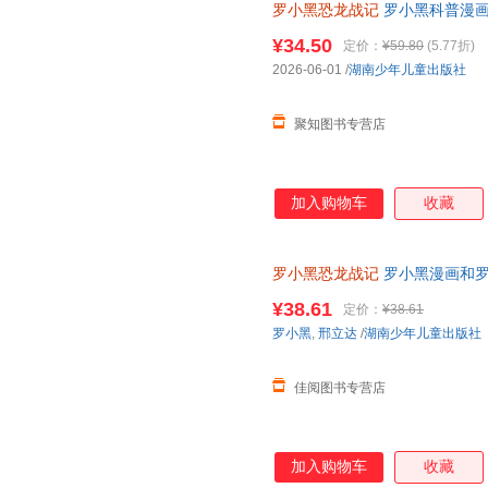
罗小黑恐龙战记
罗小黑科普漫画
搭配化石实景指南轻松解锁古生
¥34.50
定价：
¥59.80
(5.77折)
2026-06-01
/
湖南少年儿童出版社
聚知图书专营店
加入购物车
收藏
罗小黑恐龙战记
罗小黑漫画和罗
科漫画书 6-15岁小学生课外读
¥38.61
定价：
¥38.61
罗小黑
,
邢立达
/
湖南少年儿童出版社
佳阅图书专营店
加入购物车
收藏