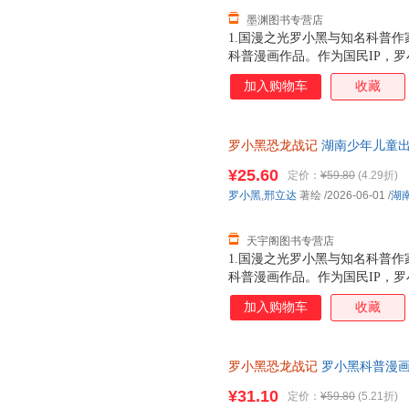
墨渊图书专营店
1.国漫之光罗小黑与知名科普作
科普漫画作品。作为国民IP，
动画于2011年开始播放，B站播
加入购物车
收藏
3.15亿票房，同名漫画书2015
映，斩获超5.33亿票房。2.
（北京）副教授，博士生导师，
罗小黑恐龙战记
湖南少年儿童出
得主，中国古生物学会科普工作
市次日达，团购优惠咨询在线客
家。全书经过邢立达专业审核，
¥25.60
定价：
¥59.80
(4.29折)
20种恐龙的100+知识，兼具
罗小黑
,
邢立达
著绘
/2026-06-01
/
湖
进恐龙世界，与这些史前巨兽深
黑与恐龙猎人邢达达对话的方式
天宇阁图书专营店
1.国漫之光罗小黑与知名科普作
科普漫画作品。作为国民IP，
动画于2011年开始播放，B站播
加入购物车
收藏
3.15亿票房，同名漫画书2015
映，斩获超5.33亿票房。2.
（北京）副教授，博士生导师，
罗小黑恐龙战记
罗小黑科普漫画作
得主，中国古生物学会科普工作
龙科普漫画 3-6岁7-10岁小学
家。全书经过邢立达专业审核，
¥31.10
定价：
¥59.80
(5.21折)
20种恐龙的100+知识，兼具