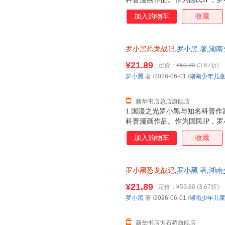
动画于2011年开始播放，B站播
加入购物车
收藏
3.15亿票房，同名漫画书2015
映，斩获超5.33亿票房。2.
（北京）副教授，博士生导师，
罗小黑恐龙战记
,罗小黑 著,湖
得主，中国古生物学会科普工作
华正版全新 正规发票 多仓就近
家。全书经过邢立达专业审核，
¥21.89
定价：
¥59.80
(3.67折)
13284178503
20种恐龙的100+知识，兼具
罗小黑
著
/2026-06-01
/
湖南少年儿
进恐龙世界，与这些史前巨兽深
黑与恐龙猎人邢达达对话的方式
新华书店总店旗舰店
1.国漫之光罗小黑与知名科普作
科普漫画作品。作为国民IP，
动画于2011年开始播放，B站播
加入购物车
收藏
3.15亿票房，同名漫画书2015
映，斩获超5.33亿票房。2.
（北京）副教授，博士生导师
罗小黑恐龙战记
,罗小黑 著,湖
版全新 正规发票 多仓就近发货
¥21.89
定价：
¥59.80
(3.67折)
13284178503
罗小黑
著
/2026-06-01
/
湖南少年儿
新华书店大石桥旗舰店