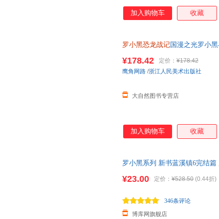
加入购物车
收藏
罗小黑恐龙战记
国漫之光罗小黑
立达化身恐龙猎人邢达达和罗小
¥178.42
定价：
¥178.42
鹰角网路
/
浙江人民美术出版社
大自然图书专营店
加入购物车
收藏
罗小黑系列 新书蓝溪镇6完结篇
册 豆瓣9.6分的国民动画 国漫
¥23.00
定价：
¥528.50
(0.44折)
346条评论
博库网旗舰店