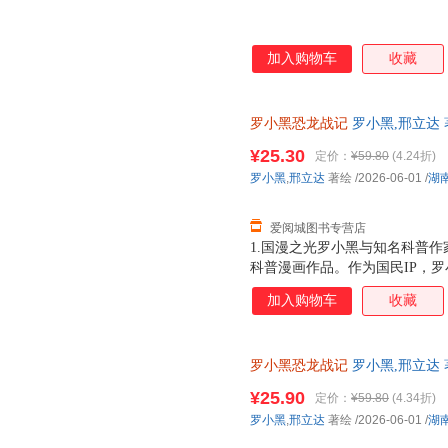
加入购物车
收藏
罗小黑恐龙战记
罗小黑,邢立达 
版，多仓就近发货，85%城市
¥25.30
定价：
¥59.80
(4.24折)
罗小黑
,
邢立达
著绘
/2026-06-01
/
湖
爱阅城图书专营店
1.国漫之光罗小黑与知名科普作
科普漫画作品。作为国民IP，
动画于2011年开始播放，B站播
加入购物车
收藏
3.15亿票房，同名漫画书2015
映，斩获超5.33亿票房。2.
（北京）副教授，博士生导师，
罗小黑恐龙战记
罗小黑,邢立达 
得主，中国古生物学会科普工作
城市次日达，团购优惠咨询在线
家。全书经过邢立达专业审核，
¥25.90
定价：
¥59.80
(4.34折)
20种恐龙的100+知识，兼具
罗小黑
,
邢立达
著绘
/2026-06-01
/
湖
进恐龙世界，与这些史前巨兽深
黑与恐龙猎人邢达达对话的方式