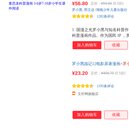
¥56.80
定价：
¥59.80
(9.5折)
品。与知名恐龙专家邢立达强强
罗小黑
,
邢立达
/
湖南少年儿童出版社
硬核知识点。搭配化石实景指南
1282条评论
启史前冒险之旅吧。
1. 国漫之光罗小黑与知名科普作
科普漫画作品。作为国民 IP 
动画于 2011 年开始播放， B 站
加入购物车
收藏
获超 3.15 亿票房，同名漫画书 2
电影 2 上映，斩获超 5.33 
中国地质大学（北京）副教授，
罗小黑战记12电影原著漫画+
罗
李 威尔逊奖得主，中国古生物
MTJJ著动漫电影原著罗小黑漫
资助探险家。全书经过邢立达专业
¥23.20
定价：
¥468.70
(0.5折)
国内外共 20 种恐龙的 100
带领下穿越进恐龙世界，与这些
1195条评论
文轩网旗舰店
加入购物车
收藏