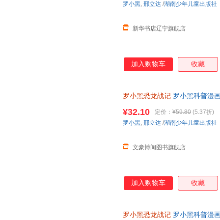
罗小黑
,
邢立达
/
湖南少年儿童出版社
进恐龙世界，与这些史前巨兽深
黑与恐龙猎人邢达达对话的方式
新华书店辽宁旗舰店
加入购物车
收藏
罗小黑恐龙战记
罗小黑科普漫画
与知名恐龙专家邢立达强强联合
¥32.10
定价：
¥59.80
(5.37折)
知识点。搭配化石实景指南，轻
罗小黑
,
邢立达
/
湖南少年儿童出版社
前冒险之旅吧。
文豪博阅图书旗舰店
加入购物车
收藏
罗小黑恐龙战记
罗小黑科普漫画