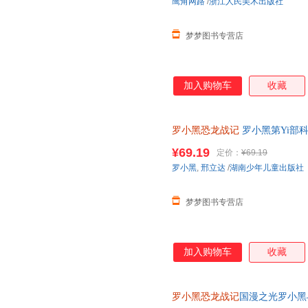
鹰角网路
/
浙江人民美术出版社
梦梦图书专营店
加入购物车
收藏
罗小黑恐龙战记
罗小黑第Yi部
精选国内外人气恐龙趣味漫画书
¥69.19
定价：
¥69.19
罗小黑
,
邢立达
/
湖南少年儿童出版社
梦梦图书专营店
加入购物车
收藏
罗小黑恐龙战记
国漫之光罗小黑