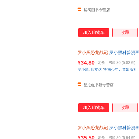
锦阅图书专营店
加入购物车
收藏
罗小黑恐龙战记
罗小黑科普漫画
与知名恐龙专家邢立达强强联合
¥34.80
定价：
¥59.80
(5.82折)
罗小黑
,
邢立达
/
湖南少年儿童出版社
星之红书籍专营店
加入购物车
收藏
罗小黑恐龙战记
罗小黑科普漫画
书籍搭配化石实景指南轻松解锁
¥35.50
定价：
¥59.80
(5.94折)