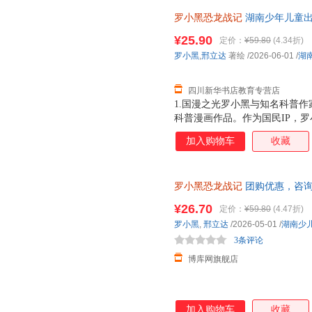
罗小黑恐龙战记
湖南少年儿童出
市次日达，团购优惠咨询在线客
¥25.90
定价：
¥59.80
(4.34折)
罗小黑
,
邢立达
著绘
/2026-06-01
/
湖
四川新华书店教育专营店
1.国漫之光罗小黑与知名科普作
科普漫画作品。作为国民IP，
动画于2011年开始播放，B站播
加入购物车
收藏
3.15亿票房，同名漫画书2015
映，斩获超5.33亿票房。2.
（北京）副教授，博士生导师，
罗小黑恐龙战记
团购优惠，咨
得主，中国古生物学会科普工作
家。全书经过邢立达专业审核，
¥26.70
定价：
¥59.80
(4.47折)
20种恐龙的100+知识，兼具
罗小黑
,
邢立达
/2026-05-01
/
湖南少
进恐龙世界，与这些史前巨兽深
3条评论
黑与恐龙猎人邢达达对话的方式
博库网旗舰店
加入购物车
收藏