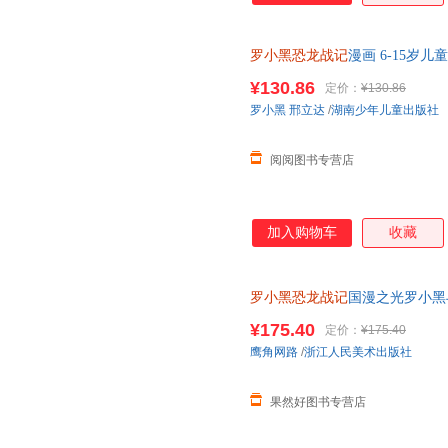
罗小黑恐龙战记
漫画 6-15岁
龙世界罗小黑冒险之旅 罗小黑
¥130.86
定价：
¥130.86
罗小黑
邢立达
/
湖南少年儿童出版社
阅阅图书专营店
加入购物车
收藏
罗小黑恐龙战记
国漫之光罗小黑
立达化身恐龙猎人邢达达和罗小
¥175.40
定价：
¥175.40
鹰角网路
/
浙江人民美术出版社
果然好图书专营店