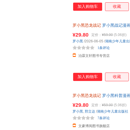
画于2011年开始播放，B站播放量
加入购物车
收藏
亿票房，同名漫画书2015年上市
获超5.33亿票房。 邢立达，
京）副教授，博士生导师，恐龙
罗小黑恐龙战记
罗小黑战记漫画
中国古生物学会科普工作委员会
联合打造6-15岁儿童恐龙科普
经过邢立达专业审核，保障知识
¥29.80
定价：
¥59.00
(5.06折)
100 知识，兼具专业性和趣味
罗小黑
/2026-06-05
/
湖南少年儿童出
界，与这些史前巨兽深度互动！
1条评论
人邢达达对话的方式，生动讲解
泊霖文轩图书专营店
加入购物车
收藏
罗小黑恐龙战记
罗小黑科普漫画
与知名恐龙专家邢立达强强联合
¥29.80
定价：
¥59.00
(5.06折)
知识点。搭配化石实景指南，轻
罗小黑
,
邢立达
/
湖南少年儿童出版社
前冒险之旅吧。
7条评论
文豪博阅图书旗舰店