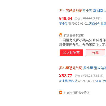
罗小黑恐龙战记
罗小黑 著湖南少年
¥46.64
定价：
¥59.80
(7.8折)
罗小黑
著
/2026-06-01
/
湖南少年儿
英典图书专营店
1. 国漫之光罗小黑与知名科普
科普漫画作品。作为国民IP，
动画于2011年开始播放，B站播
加入购物车
收藏
3.15亿票房，同名漫画书2015
映，斩获超5.33亿票房。 ?2
学（北京）副教授，博士生导师
罗小黑恐龙战记
罗小黑 邢立达
得主，中国古生物学会科普工作
绘本书籍 湖南少年儿童出版社
家。全书经过邢立达专业审核，保
¥52.77
定价：
¥66.98
(7.88折)
共20种恐龙的100+知识，兼
罗小黑
,
邢立达
/2026-05-01
/
湖南少
越进恐龙世界，与这些史前巨兽深
罗小黑与恐龙猎人邢达达对话的
时光岁月图书专营店