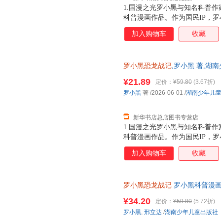
1.国漫之光罗小黑与知名科普作
科普漫画作品。作为国民IP，
动画于2011年开始播放，B站播
加入购物车
收藏
3.15亿票房，同名漫画书2015
映，斩获超5.33亿票房。2.
（北京）副教授，博士生导师
罗小黑恐龙战记
,罗小黑 著,湖
正版全新 正规发票 多仓就近发
¥21.89
定价：
¥59.80
(3.67折)
13284178503
罗小黑
著
/2026-06-01
/
湖南少年儿
新华书店总店图书专营店
1.国漫之光罗小黑与知名科普作
科普漫画作品。作为国民IP，
动画于2011年开始播放，B站播
加入购物车
收藏
3.15亿票房，同名漫画书2015
映，斩获超5.33亿票房。2.
（北京）副教授，博士生导师
罗小黑恐龙战记
罗小黑科普漫
¥34.20
定价：
¥59.80
(5.72折)
罗小黑
,
邢立达
/
湖南少年儿童出版社