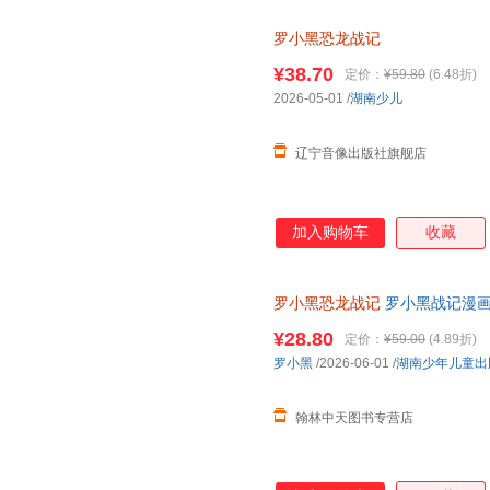
罗小黑恐龙战记
¥38.70
定价：
¥59.80
(6.48折)
2026-05-01
/
湖南少儿
辽宁音像出版社旗舰店
加入购物车
收藏
罗小黑恐龙战记
罗小黑战记漫画
打造6-15岁儿童恐龙科普百科
¥28.80
定价：
¥59.00
(4.89折)
罗小黑
/2026-06-01
/
湖南少年儿童出
翰林中天图书专营店