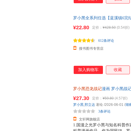
罗小黑全系列任选【蓝溪镇6完
12345+罗小黑战记1+2 共八册 
¥22.80
定价：
¥428.50
(0.54折)
612条评论
搜书图书专营店
加入购物车
收藏
罗小黑恐龙战记
漫画 罗小黑战
险之旅 儿童恐龙科普百科漫画书
¥27.30
定价：
¥59.80
(4.57折)
近发货，85%城市次日达，团
罗小黑
,
邢立达
著绘
/2026-06-01
/
湖
3条评论
文轩网旗舰店
1.国漫之光罗小黑与知名科普作
科普漫画作品。作为国民IP，