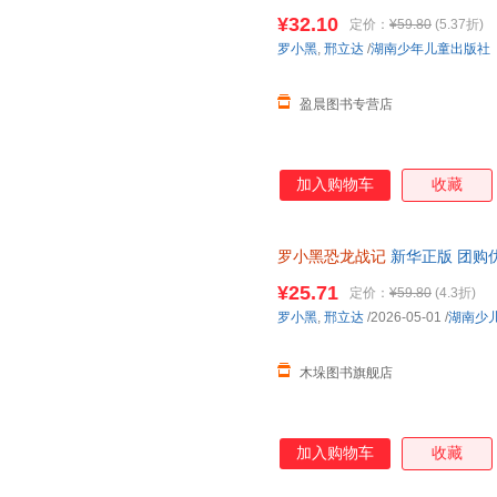
与知名恐龙专家邢立达强强联合
¥32.10
定价：
¥59.80
(5.37折)
知识点。搭配化石实景指南，轻
罗小黑
,
邢立达
/
湖南少年儿童出版社
前冒险之旅吧。
盈晨图书专营店
加入购物车
收藏
罗小黑恐龙战记
新华正版 团购
¥25.71
定价：
¥59.80
(4.3折)
罗小黑
,
邢立达
/2026-05-01
/
湖南少
木垛图书旗舰店
加入购物车
收藏