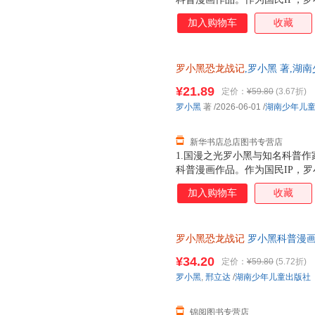
动画于2011年开始播放，B站播
加入购物车
收藏
3.15亿票房，同名漫画书2015
映，斩获超5.33亿票房。2.
（北京）副教授，博士生导师，
罗小黑恐龙战记
,罗小黑 著,湖
得主，中国古生物学会科普工作
正版全新 正规发票 多仓就近发
家。全书经过邢立达专业审核，
¥21.89
定价：
¥59.80
(3.67折)
13284178503
20种恐龙的100+知识，兼具
罗小黑
著
/2026-06-01
/
湖南少年儿
进恐龙世界，与这些史前巨兽深
黑与恐龙猎人邢达达对话的方式
新华书店总店图书专营店
1.国漫之光罗小黑与知名科普作
科普漫画作品。作为国民IP，
动画于2011年开始播放，B站播
加入购物车
收藏
3.15亿票房，同名漫画书2015
映，斩获超5.33亿票房。2.
（北京）副教授，博士生导师
罗小黑恐龙战记
罗小黑科普漫
¥34.20
定价：
¥59.80
(5.72折)
罗小黑
,
邢立达
/
湖南少年儿童出版社
锦阅图书专营店