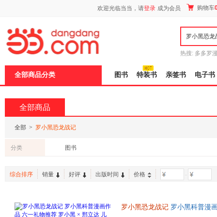
新
购物车
欢迎光临当当，请
登录
成为会员
窗
口
打
开
无
障
热搜:
多多罗
碍
传说
十日终
说
全部商品分类
图书
特装书
亲签书
电子书
明
页
面,
按
全部商品
Ctrl
加
波
全部
>
罗小黑恐龙战记
浪
键
分类
图书
打
开
导
综合排序
销量
好评
出版时间
价格
-
盲
模
式
罗小黑恐龙战记
罗小黑科普漫画作
龙科普漫画 3-6岁7-10岁小