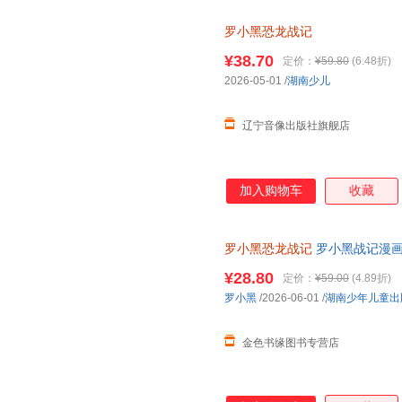
罗小黑恐龙战记
¥38.70
定价：
¥59.80
(6.48折)
2026-05-01
/
湖南少儿
辽宁音像出版社旗舰店
加入购物车
收藏
罗小黑恐龙战记
罗小黑战记漫画
联合打造6-15岁儿童恐龙科普
¥28.80
定价：
¥59.00
(4.89折)
罗小黑
/2026-06-01
/
湖南少年儿童出
金色书缘图书专营店