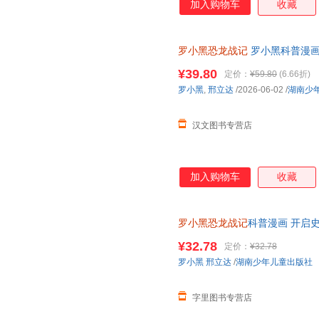
加入购物车
收藏
罗小黑恐龙战记
罗小黑科普漫画
与知名恐龙专家邢立达强强联合
¥39.80
定价：
¥59.80
(6.66折)
罗小黑
,
邢立达
/2026-06-02
/
湖南少
汉文图书专营店
加入购物车
收藏
罗小黑恐龙战记
科普漫画 开启史
票，保证正版
¥32.78
定价：
¥32.78
罗小黑
邢立达
/
湖南少年儿童出版社
字里图书专营店