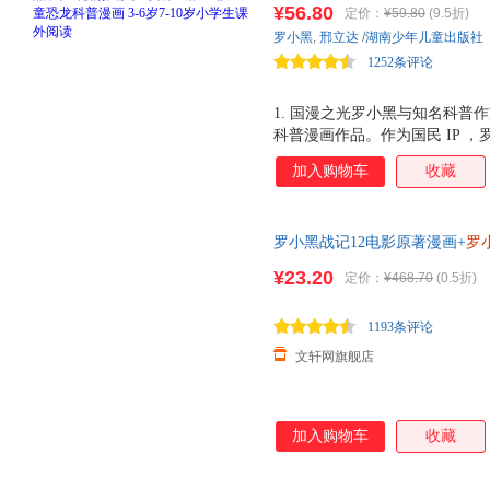
¥56.80
定价：
¥59.80
(9.5折)
品。与知名恐龙专家邢立达强强
罗小黑
,
邢立达
/
湖南少年儿童出版社
硬核知识点。搭配化石实景指南
1252条评论
启史前冒险之旅吧。
1. 国漫之光罗小黑与知名科普作
科普漫画作品。作为国民 IP 
动画于 2011 年开始播放， B 站
加入购物车
收藏
获超 3.15 亿票房，同名漫画书 2
电影 2 上映，斩获超 5.33 
中国地质大学（北京）副教授，
罗小黑战记12电影原著漫画+
罗
李 威尔逊奖得主，中国古生物
MTJJ著动漫电影原著罗小黑漫
资助探险家。全书经过邢立达专业
¥23.20
定价：
¥468.70
(0.5折)
国内外共 20 种恐龙的 100
带领下穿越进恐龙世界，与这些
1193条评论
文轩网旗舰店
加入购物车
收藏