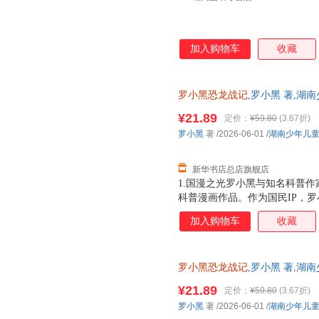
加入购物车
收藏
罗小黑恐龙战记
,罗小黑 著,湖
华正版全新 正规发票 多仓就近
¥21.89
定价：
¥59.80
(3.67折)
13284178503
罗小黑
著
/2026-06-01
/
湖南少年儿
新华书店总店旗舰店
1.国漫之光罗小黑与知名科普作
科普漫画作品。作为国民IP，
动画于2011年开始播放，B站播
加入购物车
收藏
3.15亿票房，同名漫画书2015
映，斩获超5.33亿票房。2.
（北京）副教授，博士生导师
罗小黑恐龙战记
,罗小黑 著,湖
版全新 正规发票 多仓就近发货
¥21.89
定价：
¥59.80
(3.67折)
13284178503
罗小黑
著
/2026-06-01
/
湖南少年儿