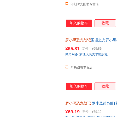
印刻时光图书专营店
加入购物车
收藏
罗小黑恐龙战记
国漫之光罗小黑
立达化身恐龙猎人邢达达和罗小
¥65.81
定价：
¥65.81
鹰角网路
/
浙江人民美术出版社
华易图书专营店
加入购物车
收藏
罗小黑恐龙战记
罗小黑第Yi部
精选国内外人气恐龙趣味漫画书
¥69.19
定价：
¥69.19