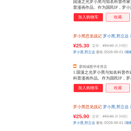
国漫之光罗小黑与知名科普作家邢
普漫画作品。作为国民IP，罗
画于2011年开始播放，B站播放量
加入购物车
收藏
亿票房，同名漫画书2015年上市
获超5.33亿票房。 邢立达，
京）副教授，博士生导师，恐龙
罗小黑恐龙战记
罗小黑,邢立达 
中国古生物学会科普工作委员会
版，多仓就近发货，85%城市
经过邢立达专业审核，保障知识
¥25.30
定价：
¥59.80
(4.24折)
100 知识，兼具专业性和趣味
罗小黑
,
邢立达
著绘
/2026-06-01
/
湖
界，与这些史前巨兽深度互动！
人邢达达对话的方式，生动讲解
爱阅城图书专营店
1.国漫之光罗小黑与知名科普作
科普漫画作品。作为国民IP，
动画于2011年开始播放，B站播
加入购物车
收藏
3.15亿票房，同名漫画书2015
映，斩获超5.33亿票房。2.
（北京）副教授，博士生导师，
罗小黑恐龙战记
罗小黑,邢立达 
得主，中国古生物学会科普工作
城市次日达，团购优惠咨询在线
家。全书经过邢立达专业审核，
¥25.90
定价：
¥59.80
(4.34折)
20种恐龙的100+知识，兼具
罗小黑
,
邢立达
著绘
/2026-06-01
/
湖
进恐龙世界，与这些史前巨兽深
黑与恐龙猎人邢达达对话的方式