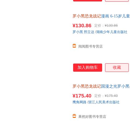
罗小黑恐龙战记
漫画 6-15岁
龙世界罗小黑冒险之旅 罗小黑
¥130.86
定价：
¥130.86
罗小黑
邢立达
/
湖南少年儿童出版社
阅阅图书专营店
加入购物车
收藏
罗小黑恐龙战记
国漫之光罗小黑
立达化身恐龙猎人邢达达和罗小
¥175.40
定价：
¥175.40
鹰角网路
/
浙江人民美术出版社
果然好图书专营店