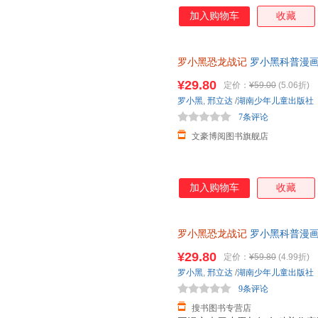
加入购物车
收藏
罗小黑恐龙战记
罗小黑科普漫画
与知名恐龙专家邢立达强强联合
¥29.80
定价：
¥59.00
(5.06折)
知识点。搭配化石实景指南，轻
罗小黑
,
邢立达
/
湖南少年儿童出版社
前冒险之旅吧。
7条评论
文豪博阅图书旗舰店
加入购物车
收藏
罗小黑恐龙战记
罗小黑科普漫画
与知名恐龙专家邢立达强强联合
¥29.80
定价：
¥59.80
(4.99折)
罗小黑
,
邢立达
/
湖南少年儿童出版社
9条评论
搜书图书专营店