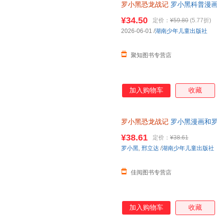
罗小黑恐龙战记
罗小黑科普漫画
搭配化石实景指南轻松解锁古生
¥34.50
定价：
¥59.80
(5.77折)
2026-06-01
/
湖南少年儿童出版社
聚知图书专营店
加入购物车
收藏
罗小黑恐龙战记
罗小黑漫画和罗
科漫画书 6-15岁小学生课外读
¥38.61
定价：
¥38.61
罗小黑
,
邢立达
/
湖南少年儿童出版社
佳阅图书专营店
加入购物车
收藏