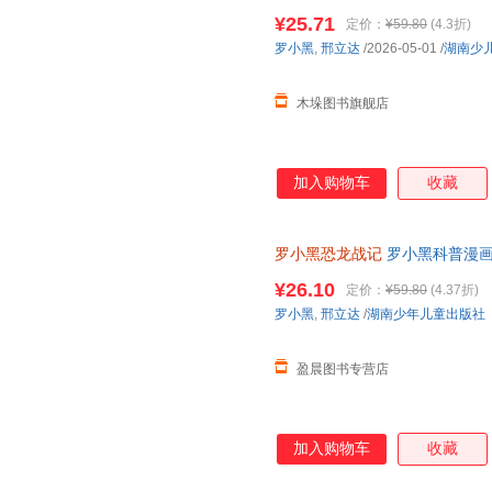
¥25.71
定价：
¥59.80
(4.3折)
罗小黑
,
邢立达
/2026-05-01
/
湖南少
木垛图书旗舰店
加入购物车
收藏
罗小黑恐龙战记
罗小黑科普漫画
与知名恐龙专家邢立达强强联合
¥26.10
定价：
¥59.80
(4.37折)
知识点。搭配化石实景指南，轻
罗小黑
,
邢立达
/
湖南少年儿童出版社
前冒险之旅吧。
盈晨图书专营店
加入购物车
收藏