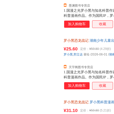
墨渊图书专营店
1.国漫之光罗小黑与知名科普作
科普漫画作品。作为国民IP，
动画于2011年开始播放，B站播
加入购物车
收藏
3.15亿票房，同名漫画书2015
映，斩获超5.33亿票房。2.
（北京）副教授，博士生导师，
罗小黑恐龙战记
湖南少年儿童出
得主，中国古生物学会科普工作
市次日达，团购优惠咨询在线客
家。全书经过邢立达专业审核，
¥25.60
定价：
¥59.80
(4.29折)
20种恐龙的100+知识，兼具
罗小黑
,
邢立达
著绘
/2026-06-01
/
湖
进恐龙世界，与这些史前巨兽深
黑与恐龙猎人邢达达对话的方式
天宇阁图书专营店
1.国漫之光罗小黑与知名科普作
科普漫画作品。作为国民IP，
动画于2011年开始播放，B站播
加入购物车
收藏
3.15亿票房，同名漫画书2015
映，斩获超5.33亿票房。2.
（北京）副教授，博士生导师，
罗小黑恐龙战记
罗小黑科普漫画作
得主，中国古生物学会科普工作
龙科普漫画 3-6岁7-10岁小学
家。全书经过邢立达专业审核，
¥31.10
定价：
¥59.80
(5.21折)
20种恐龙的100+知识，兼具