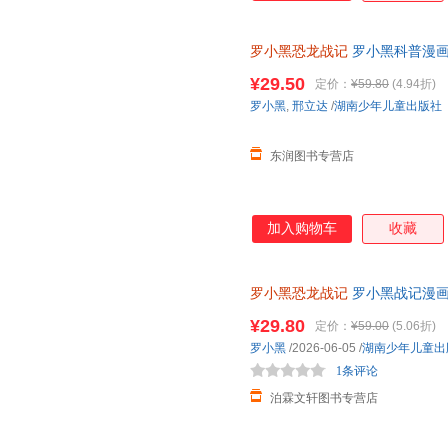
罗小黑恐龙战记
罗小黑科普漫画
与知名恐龙专家邢立达强强联合
¥29.50
定价：
¥59.80
(4.94折)
罗小黑
,
邢立达
/
湖南少年儿童出版社
东润图书专营店
加入购物车
收藏
罗小黑恐龙战记
罗小黑战记漫画
联合打造6-15岁儿童恐龙科普
¥29.80
定价：
¥59.00
(5.06折)
罗小黑
/2026-06-05
/
湖南少年儿童出
1条评论
泊霖文轩图书专营店