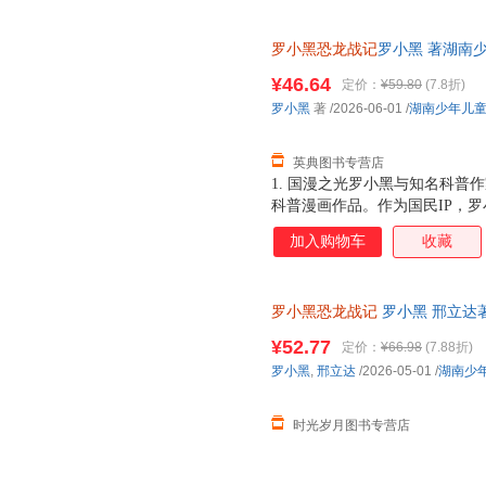
罗小黑恐龙战记
罗小黑 著湖南少年
¥46.64
定价：
¥59.80
(7.8折)
罗小黑
著
/2026-06-01
/
湖南少年儿
英典图书专营店
1. 国漫之光罗小黑与知名科普
科普漫画作品。作为国民IP，
动画于2011年开始播放，B站播
加入购物车
收藏
3.15亿票房，同名漫画书2015
映，斩获超5.33亿票房。 ?2
学（北京）副教授，博士生导师
罗小黑恐龙战记
罗小黑 邢立达
得主，中国古生物学会科普工作
绘本书籍 湖南少年儿童出版社
家。全书经过邢立达专业审核，保
¥52.77
定价：
¥66.98
(7.88折)
共20种恐龙的100+知识，兼
罗小黑
,
邢立达
/2026-05-01
/
湖南少
越进恐龙世界，与这些史前巨兽深
罗小黑与恐龙猎人邢达达对话的
时光岁月图书专营店