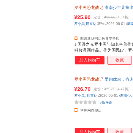
罗小黑恐龙战记
湖南少年儿童出
市次日达，团购优惠咨询在线客
¥25.90
定价：
¥59.80
(4.34折)
罗小黑
,
邢立达
著绘
/2026-06-01
/
湖
四川新华书店教育专营店
1.国漫之光罗小黑与知名科普作
科普漫画作品。作为国民IP，
动画于2011年开始播放，B站播
加入购物车
收藏
3.15亿票房，同名漫画书2015
映，斩获超5.33亿票房。2.
（北京）副教授，博士生导师，
罗小黑恐龙战记
团购优惠，咨
得主，中国古生物学会科普工作
家。全书经过邢立达专业审核，
¥26.70
定价：
¥59.80
(4.47折)
20种恐龙的100+知识，兼具
罗小黑
,
邢立达
/2026-05-01
/
湖南少
进恐龙世界，与这些史前巨兽深
3条评论
黑与恐龙猎人邢达达对话的方式
博库网旗舰店
加入购物车
收藏