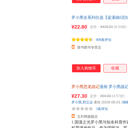
罗小黑全系列任选【蓝溪镇6完
12345+罗小黑战记1+2 共八册 
¥22.80
定价：
¥428.50
(0.54折)
608条评论
搜书图书专营店
加入购物车
收藏
罗小黑恐龙战记
漫画 罗小黑战
险之旅 儿童恐龙科普百科漫画书
¥27.30
定价：
¥59.80
(4.57折)
近发货，85%城市次日达，团
罗小黑
,
邢立达
著绘
/2026-06-01
/
湖
3条评论
文轩网旗舰店
1.国漫之光罗小黑与知名科普作
科普漫画作品。作为国民IP，