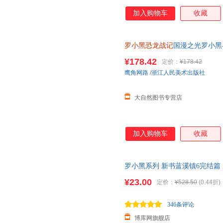
加入购物车
收藏
罗小黑恐龙战记
国漫之光罗小黑
立达化身恐龙猎人邢达达和罗小
¥178.42
定价：
¥178.42
鹰角网路
/
浙江人民美术出版社
大自然图书专营店
加入购物车
收藏
罗小黑系列 新书蓝溪镇6完结篇
册 豆瓣9.6分的国民动画 国漫
¥23.00
定价：
¥528.50
(0.44折)
346条评论
博库网旗舰店