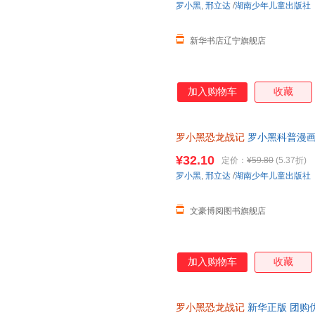
罗小黑
,
邢立达
/
湖南少年儿童出版社
进恐龙世界，与这些史前巨兽深
黑与恐龙猎人邢达达对话的方式
新华书店辽宁旗舰店
加入购物车
收藏
罗小黑恐龙战记
罗小黑科普漫画
与知名恐龙专家邢立达强强联合
¥32.10
定价：
¥59.80
(5.37折)
知识点。搭配化石实景指南，轻
罗小黑
,
邢立达
/
湖南少年儿童出版社
前冒险之旅吧。
文豪博阅图书旗舰店
加入购物车
收藏
罗小黑恐龙战记
新华正版 团购