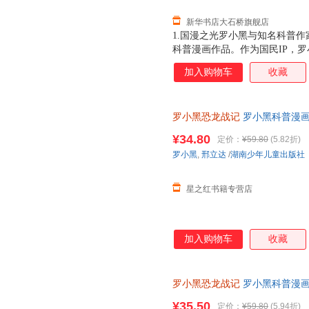
新华书店大石桥旗舰店
1.国漫之光罗小黑与知名科普作
科普漫画作品。作为国民IP，
动画于2011年开始播放，B站播
加入购物车
收藏
3.15亿票房，同名漫画书2015
映，斩获超5.33亿票房。2.
（北京）副教授，博士生导师
罗小黑恐龙战记
罗小黑科普漫画
与知名恐龙专家邢立达强强联合
¥34.80
定价：
¥59.80
(5.82折)
罗小黑
,
邢立达
/
湖南少年儿童出版社
星之红书籍专营店
加入购物车
收藏
罗小黑恐龙战记
罗小黑科普漫画
书籍搭配化石实景指南轻松解锁
¥35.50
定价：
¥59.80
(5.94折)