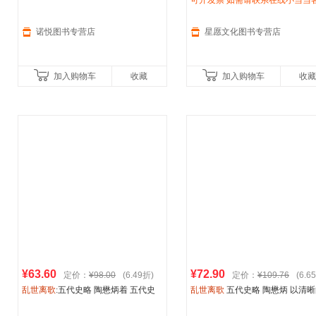
著
中国历史 隋唐五代十国 正版图书
可开发票 如需请联系在线小当当
州人民出版社【星愿文化 正版包
诺悦图书专营店
星愿文化图书专营店
加入购物车
收藏
加入购物车
收藏
¥63.60
¥72.90
定价：
¥98.00
(6.49折)
定价：
¥109.76
(6.6
乱世离歌
:五代史略 陶懋炳着 五代史
乱世离歌
五代史略 陶懋炳 以清
研究的开山之作 刻画了一幅立体感十
脉络 生动的叙述 精到的点评 刻