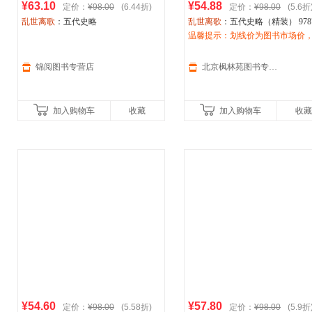
¥63.10
¥54.88
定价：
¥98.00
(6.44折)
定价：
¥98.00
(5.6折
乱世离歌
：五代史略
乱世离歌
：五代史略（精装） 9787
1182296 陶懋炳 贵州人民出版社 
温馨提示：划线价为图书市场价
枫林苑图书专营店
是定价！商品图片仅供参考，以
为准。（书名没写全多少册的均
锦阅图书专营店
北京枫林苑图书专营店
本价格）
加入购物车
收藏
加入购物车
收藏
¥54.60
¥57.80
定价：
¥98.00
(5.58折)
定价：
¥98.00
(5.9折