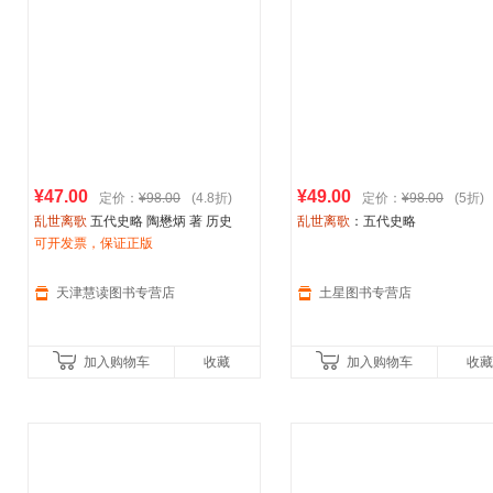
¥47.00
¥49.00
定价：
¥98.00
(4.8折)
定价：
¥98.00
(5折)
乱世离歌
五代史略 陶懋炳 著 历史
乱世离歌
：五代史略
可开发票，保证正版
天津慧读图书专营店
土星图书专营店
加入购物车
收藏
加入购物车
收藏