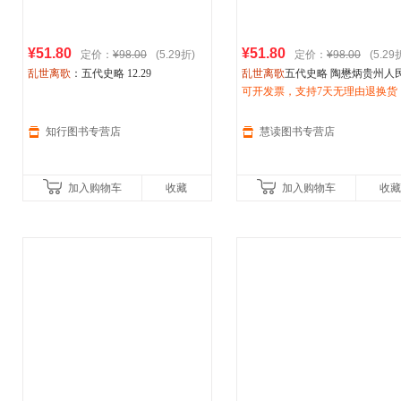
¥51.80
¥51.80
定价：
¥98.00
(5.29折)
定价：
¥98.00
(5.29
乱世离歌
：五代史略 12.29
乱世离歌
五代史略 陶懋炳贵州人
版社
可开发票，支持7天无理由退换货
知行图书专营店
慧读图书专营店
加入购物车
收藏
加入购物车
收藏