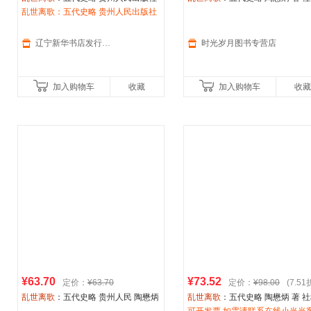
陶懋炳 著 著
乱世离歌：五代史略 贵州人民出版社
中国历史 隋唐五代十国 新华书店
陶懋炳 著 著
图书籍贵州人民出版社
辽宁新华书店发行集团旗舰店
时光岁月图书专营店
加入购物车
收藏
加入购物车
收藏
¥63.70
¥73.52
定价：
¥63.70
定价：
¥98.00
(7.51
乱世离歌
：五代史略 贵州人民 陶懋炳
乱世离歌
：五代史略 陶懋炳 著 