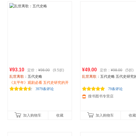
¥93.10
¥49.00
定价：
¥98.00
(9.5折)
定价：
¥98.00
(5折)
乱世离歌
：五代史略
乱世离歌
：五代史略 五代史研究
《太平年》观剧必看 五代史研究的开
山之作，尘封已久的心血结晶 刻
山之作，尘封已久的心血结晶 刻画了
一幅立体感十足的五代十国时期
3979条评论
79条评论
一幅立体感十足的五代十国时期社会
图景 “把五代十国史
搜书图书专营店
图景 “把五代十国史写活了！”
加入购物车
收藏
加入购物车
收藏