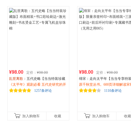
¥98.00
¥98.00
定价：
¥98.00
定价：
¥98.00
乱世离歌
：五代史略【当当特装珍藏
缔宋：走向太平年【当当专享特
版】布面精装+书口彩绘刷边+激光雕
《太平年》观剧必看 五代史研究的开
版】限量亲签钤印+布面精装+三
原千秋堂丛书。600页详细解读宋
刻+书名烫金工艺+专属飞机盒珍珠棉
山之作，深入剖析五代十国复杂历
口刷边+前后环衬印刷+专属藏书
国。终结五代乱世，再造中央王
1257条评论
1110条评论
史。陶懋炳经典《乱世离歌：五代史
（无用之用005）
缔造九百年中国历史的基本底色
略》为你扒明那段被《太平年》一笔
读五代十国末期至宋初的历史。
带过的黑暗历史，看懂乱世为何终归
刷边，环衬彩印，附藏书票，定
宋。
机盒、珍珠棉包装。
加入购物车
收藏
加入购物车
收藏