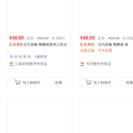
¥48.80
¥48.50
定价：
¥98.00
(4.98折)
定价：
¥98.00
(4.95
乱世离歌
五代史略 陶懋炳贵州人民出
乱世离歌
：五代史略 陶懋炳 著
版社 9787221182296
全新正版，可开发票
1条评论
江莱科技图书专营店
句字图书专营店
加入购物车
收藏
加入购物车
收藏