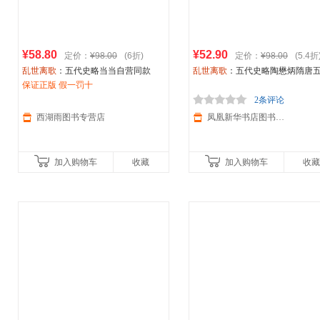
¥58.80
¥52.90
定价：
¥98.00
(6折)
定价：
¥98.00
(5.4折
乱世离歌
：五代史略当当自营同款
乱世离歌
：五代史略陶懋炳隋唐
保证正版 假一罚十
十国史贵州人民出版社新华书店
2条评论
西湖雨图书专营店
凤凰新华书店图书旗舰店
加入购物车
收藏
加入购物车
收藏