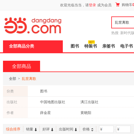
新
购物车
欢迎光临当当，请
登录
成为会员
窗
口
打
开
无
障
热搜:
新时代
碍
有兽焉全集
说
全部商品分类
图书
特装书
亲签书
电子书
明
页
面,
按
全部商品
Ctrl
加
波
全部
>
乱世离歌
浪
键
分类
图书
打
开
出版社
中国地图出版社
漓江出版社
导
盲
作者
薛金星
黄晓阳
模
式
综合排序
销量
好评
出版时间
价格
-