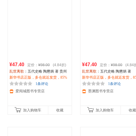
¥47.40
¥47.40
定价：
¥98.00
(4.84折)
定价：
¥98.00
(4.84
乱世离歌
：五代史略 陶懋炳 著 贵州
乱世离歌
：五代史略 陶懋炳 著
人民出版社
新华书店正版，多仓就近发货，85%
新华书店正版，多仓就近发货，8
城市次日达，团购优惠咨询在线客
城市次日达，团购优惠咨询在线
1条评论
1条评论
服！
服！
爱阅城图书专营店
墨渊图书专营店
加入购物车
收藏
加入购物车
收藏