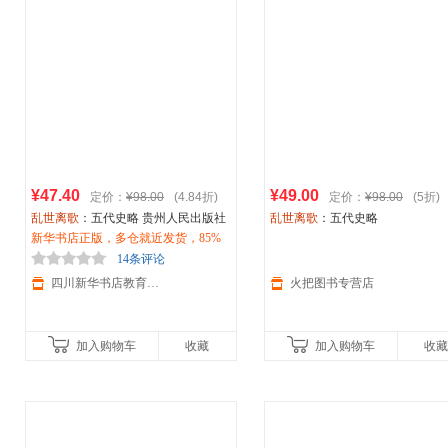
¥47.40
¥49.00
定价：
¥98.00
(4.84折)
定价：
¥98.00
(5折)
乱世离歌
：五代史略 贵州人民出版社
乱世离歌
：五代史略
新华书店正版，多仓就近发货，85%
城市次日达，团购优惠咨询在线客
14条评论
服！
四川新华书店教育专营店
火把图书专营店
加入购物车
收藏
加入购物车
收藏