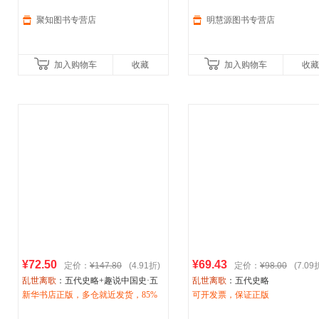
足的五代十国时期社会图景 贵州人民
一幅立体感十足的五代十国时期
出版社
会图景 贵州人民
聚知图书专营店
明慧源图书专营店
加入购物车
收藏
加入购物车
收藏
¥72.50
¥69.43
定价：
¥147.80
(4.91折)
定价：
¥98.00
(7.09
乱世离歌
：五代史略+趣说中国史·五
乱世离歌
：五代史略
代十国篇 陶懋炳 著
新华书店正版，多仓就近发货，85%
可开发票，保证正版
城市次日达，团购优惠咨询在线客