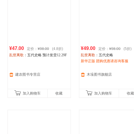
¥47.00
¥49.00
定价：
¥98.00
(4.8折)
定价：
¥98.00
(5折)
乱世离歌
：五代史略 预计发货12.29F
乱世离歌
：五代史略
新华正版 团购优惠请咨询客服
建农图书专营店
木垛图书旗舰店
加入购物车
收藏
加入购物车
收藏