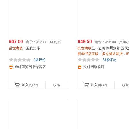
¥47.00
¥49.50
定价：
¥98.00
(4.8折)
定价：
¥98.00
(5.06
乱世离歌
：五代史略
乱世离歌
五代史略 陶懋炳著 五代
究的开山之作 刻画了一幅立体感
新华书店正版，多仓就近发货，8
的五代十国时期社会图景 正版书
城市次日达，团购优惠咨询在线
3条评论
58条评论
服！
典轩商贸图书专营店
文轩网旗舰店
加入购物车
收藏
加入购物车
收藏