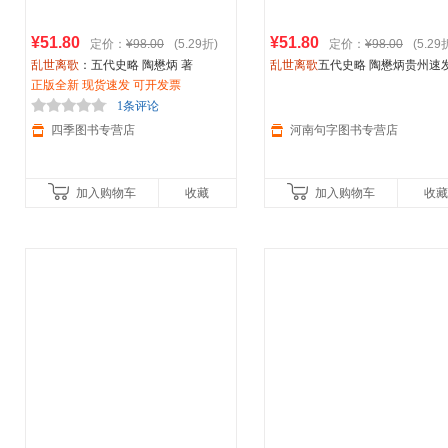
¥51.80
¥51.80
定价：
¥98.00
(5.29折)
定价：
¥98.00
(5.29
乱世离歌
：五代史略 陶懋炳 著
乱世离歌
五代史略 陶懋炳贵州速
正版全新 现货速发 可开发票
【可开发票】
1条评论
四季图书专营店
河南句字图书专营店
加入购物车
收藏
加入购物车
收藏