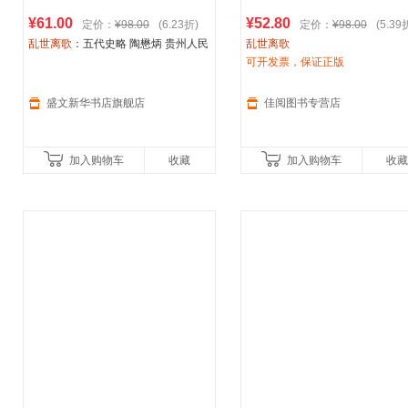
¥61.00
¥52.80
定价：
¥98.00
(6.23折)
定价：
¥98.00
(5.39
乱世离歌
：五代史略 陶懋炳 贵州人民
乱世离歌
【新华书店正版书籍】
可开发票，保证正版
盛文新华书店旗舰店
佳阅图书专营店
加入购物车
收藏
加入购物车
收藏