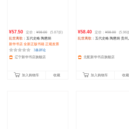
¥57.50
¥58.40
定价：
¥98.00
(5.87折)
定价：
¥98.00
(5.96
乱世离歌
：五代史略 陶懋炳
乱世离歌
：五代史略 陶懋炳 贵州
新华书店 全新正版书籍 正规发票
出版社 【正版图书书籍】
3条评论
辽宁新华书店旗舰店
北配新华书店旗舰店
加入购物车
收藏
加入购物车
收藏