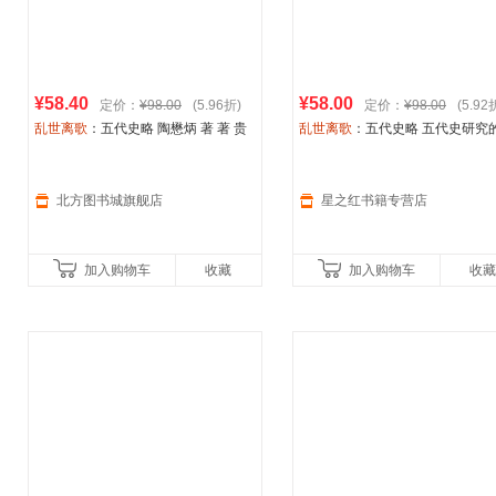
¥58.40
¥58.00
定价：
¥98.00
(5.96折)
定价：
¥98.00
(5.92
乱世离歌
：五代史略 陶懋炳 著 著 贵
乱世离歌
：五代史略 五代史研究
州人民出版社 【新华书店正版图书书
山之作，尘封已久的心血结晶 刻
籍】
一幅立体感十足的五代十国时期
图景 “把五代十国史
北方图书城旗舰店
星之红书籍专营店
加入购物车
收藏
加入购物车
收藏