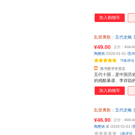
加入购物车
乱世离歌
：五代史略
“把五代十国史
¥49.00
定价：
¥98.0
陶懋炳
/2026-01-01
/
贵州
79条评论
搜书图书专营店
五代十国，是中国历
的残酷暴虐、李存勖
时间里，难见五代史
加入购物车
脉络、生动的叙述、
深入挖掘，同时，又
中国历史发展的长河
乱世离歌
：五代史略 
是断代史，然而，却有了
¥46.90
定价：
¥98.0
陶懋炳
著
/2026-01-01
/
2条评论