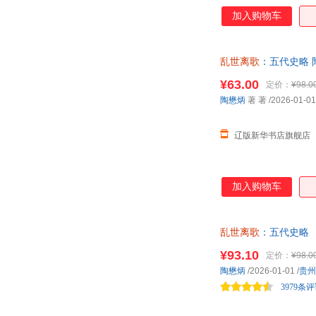
加入购物车
乱世离歌
：五代史略 陶
¥63.00
定价：
¥98.0
陶懋炳
著 著
/2026-01-01
辽版新华书店旗舰店
加入购物车
乱世离歌
：五代史略
代十国时期社会图景 
¥93.10
定价：
¥98.0
陶懋炳
/2026-01-01
/
贵州
3979条