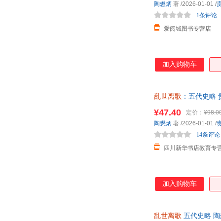
陶懋炳
著
/2026-01-01
/
1条评论
爱阅城图书专营店
加入购物车
乱世离歌
：五代史略 
¥47.40
定价：
¥98.0
陶懋炳
著
/2026-01-01
/
14条评论
四川新华书店教育专
加入购物车
乱世离歌
五代史略 陶