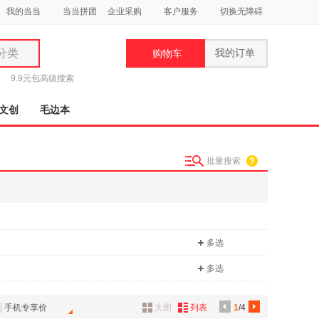
我的当当
当当拼团
企业采购
客户服务
切换无障碍
分类
我的订单
购物车
类
9.9元包
高级搜索
文创
毛边本
批量搜索
妆
品
饰
多选
鞋
用
多选
饰
手机专享价
大图
列表
1
/4