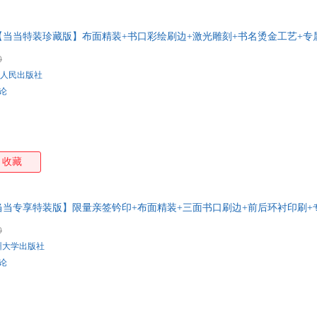
特卖
预售
入驻商家
箱包皮
手表饰
当当特装珍藏版】布面精装+书口彩绘刷边+激光雕刻+书名烫金工艺+专
运动户
代史研究的开山之作，深入剖析五代十国复杂历史。陶懋炳经典《乱世离歌
0
汽车用
笔带过的黑暗历史，看懂乱世为何终归宋。
人民出版社
食品
评论
手机通
数码影
电脑办
大家电
收藏
家用电
当专享特装版】限量亲签钤印+布面精装+三面书口刷边+前后环衬印刷+
书。600页详细解读宋朝开国。终结五代乱世，再造中央王朝，缔造九百年
0
初的历史。布面刷边，环衬彩印，附藏书票，定制飞机盒、珍珠棉包装。
州大学出版社
评论