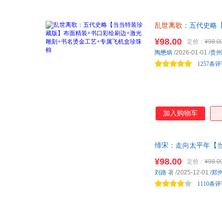
乱世离歌
：五代史略【
平年》观剧必看 五
¥98.00
定价：
¥98.0
那段被《太平年》一
陶懋炳
/2026-01-01
/
贵州
1257条
加入购物车
缔宋：走向太平年【当
005） 原千秋堂丛
¥98.00
定价：
¥98.0
读五代十国末期至宋
刘路
著
/2025-12-01
/
郑
1110条