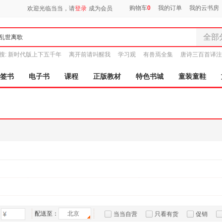
购物车
0
我的订单
我的云书房
欢迎光临当当，请
登录
成为会员
全部
全部分
搜:
新时代版上下五千年
离开前请叫醒我
学习观
有兽焉全集
唐诗三百首译注
尾品汇
图书
签书
电子书
课程
正版教材
特色书城
童装童鞋
电子书
音像
影视
时尚美
母婴用
玩具
孕婴服
童装童
家居日
家具装
服装
配送至：
北京
当当自营
只看有货
促销
鞋