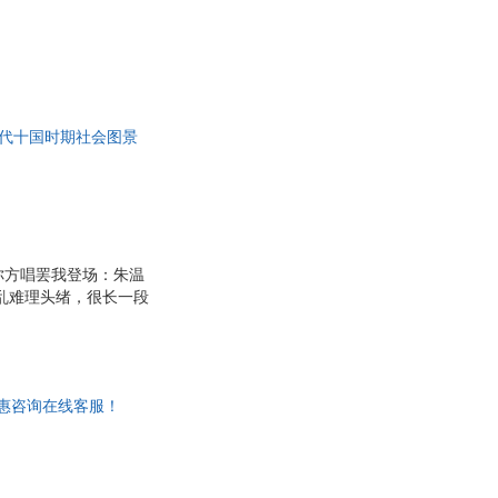
五代十国时期社会图景
你方唱罢我登场：朱温
乱难理头绪，很长一段
史佳作，全书以清晰的
治、经济、文化等方面
代十国的历史置于整个
朝纷争史，形式上，它
优惠咨询在线客服！