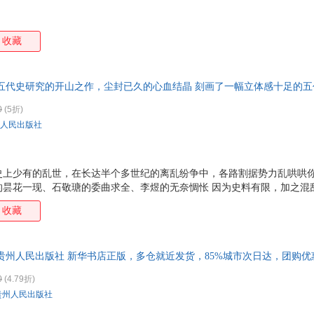
收藏
 五代史研究的开山之作，尘封已久的心血结晶 刻画了一幅立体感十足的
0
(5折)
人民出版社
史上少有的乱世，在长达半个多世纪的离乱纷争中，各路割据势力乱哄哄
的昙花一现、石敬瑭的委曲求全、李煜的无奈惆怅 因为史料有限，加之混
佳作。 陶懋炳先生钩沉索隐，拾遗补缺，细致诠释，终成这部难得的五代
收藏
精到的点评，刻画出了一幅立体感十足的五代十国时期的社会图景。从政
论及了契丹等周边各少数民族。不仅如此，还在很多地方上挂下连，将五
中去考察。这样，本书不再是一部孤立的五代十国史，也不是一部中原王
贵州人民出版社 新华书店正版，多仓就近发货，85%城市次日达，团购
通史的意义。 作者简介 陶懋炳（1923-1992年），字
0
(4.79折)
贵州人民出版社