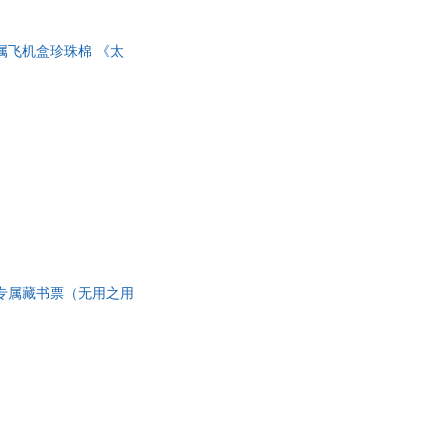
具
品
属飞机盒珍珠棉 《太
外
：五代史略》为你扒明
品
讯
音
公
器
专属藏书票（无用之用
中国历史的基本底色。细