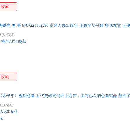
收藏
懋炳 著 著 9787221182296 贵州人民出版社 正版全新书籍 多仓发货 正
0
(6.43折)
/
贵州人民出版社
收藏
 《太平年》观剧必看 五代史研究的开山之作，尘封已久的心血结晶 刻画
“把五代十国史写活了！”
0
(9.5折)
人民出版社
评论