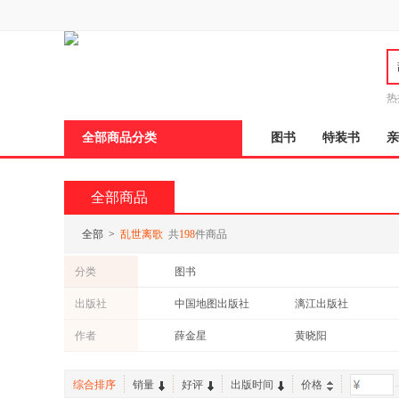
新
窗
口
打
开
无
障
热
碍
邮
说
全部商品分类
图书
特装书
亲
明
页
面,
按
全部商品
Ctrl
加
波
全部
>
乱世离歌
共
198
件商品
浪
键
分类
图书
打
开
出版社
中国地图出版社
漓江出版社
导
盲
作者
薛金星
黄晓阳
模
式
综合排序
销量
好评
出版时间
价格
-