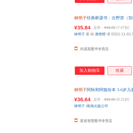
林明子
经典桥梁书：次野营（宫
书＞ 【店长推荐正版图书 请
¥35.84
定价：
¥48.00
(7.47折)
林明子
著
·
绘
唐橙橙
译
/2021-11-01
/
尚居苑图书专营店
加入购物车
收藏
林明子
阿秋和阿狐绘本 3-6岁
好书＞ 南海出版公司
¥36.64
定价：
¥39.80
(9.21折)
林明子
/
南海出版公司
星辰智慧图书专营店