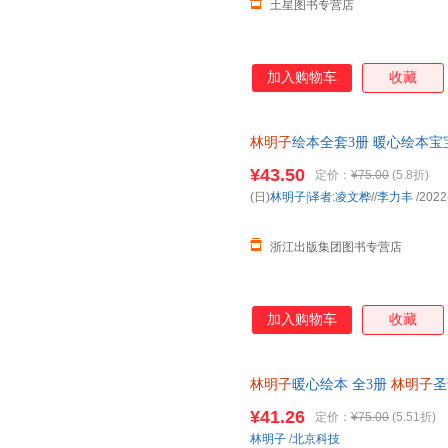
土星图书专营店
加入购物车
收藏
林明子
绘本全套3册 暖心绘本
亲子读书 3-4-5-7岁 我去
¥43.50
定价：
¥75.00
(5.8折)
(日)
林明子|译者
:
凌文桦
//
李力丰
/2022
浙江出版集团图书专营店
加入购物车
收藏
林明子
暖心绘本 全3册
林明子
圣
诞节的美好期待圣诞节就要跟家
¥41.26
定价：
¥75.00
(5.51折)
线客服有优惠
林明子
/
北京科技