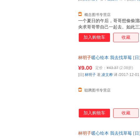
概念图书专营店
一个夏日的午后，哥哥想偷偷溜
央求哥哥带自己一起去。如此三
去。那一刻，妹妹欢呼雀跃着，
加入购物车
收藏
来不及穿鞋子，拖拉着鞋就跟着
神也从*初满是“嫌弃”变得柔
的淋漓尽致。
林明子
暖心绘本 我去找草莓 [日
社，【正版保证】 全国三仓发
¥9.00
定价：
¥43.37
(2.08折)
[日]
林明子
著,
凌文桦
译
/2017-12-01
聪腾图书专营店
加入购物车
收藏
林明子
暖心绘本 我去找草莓 [日
【正版可开发票】 全国三仓发