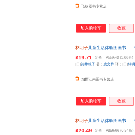
飞扬图书专营店
加入购物车
收藏
林明子
儿童生活体验图画书——带
[日]
林明子
绘 北京科学技术出
¥19.71
定价：
¥119.42
(1.66折)
为单本而非一套，电子发票！
[日]
筒井赖子
著；
凌文桦
译；[日]
林明
烟雨江南图书专营店
加入购物车
收藏
林明子
儿童生活体验图画书——带
[日]
林明子
绘 北京科学技术出
¥20.49
定价：
¥219.00
(0.94折)
套，电子发票。