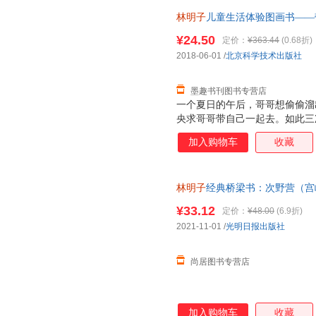
的淋漓尽致。
林明子
儿童生活体验图画书——带
[日]
林明子
绘北京科学技术出版
¥24.50
定价：
¥363.44
(0.68折)
套，电子发票！
2018-06-01
/
北京科学技术出版社
墨趣书刊图书专营店
一个夏日的午后，哥哥想偷偷溜
央求哥哥带自己一起去。如此三
去。那一刻，妹妹欢呼雀跃着，
加入购物车
收藏
来不及穿鞋子，拖拉着鞋就跟着
神也从*初满是“嫌弃”变得柔
的淋漓尽致。
林明子
经典桥梁书：次野营（宫
书＞ 正版图书 可开发票
¥33.12
定价：
¥48.00
(6.9折)
2021-11-01
/
光明日报出版社
尚居图书专营店
加入购物车
收藏