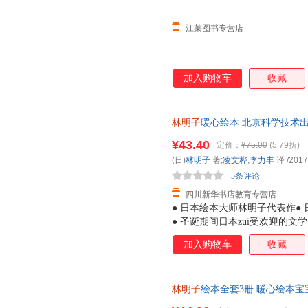
江莱图书专营店
加入购物车
收藏
林明子
暖心绘本 北京科学技术出
市次日达，团购优惠咨询在线客
¥43.40
定价：
¥75.00
(5.79折)
(日)
林明子
著;
凌文桦
,
李力丰
译
/2017
5条评论
四川新华书店教育专营店
● 日本绘本大师林明子代表作● 
● 圣诞期间日本zui受欢迎的
子暖暖的画风吸引到，读罢故事
加入购物车
收藏
孩虽看上去有些胆小，但她们是
莓》中的小纯，会为了让爸爸妈
期待和好奇，敢于探索未知，例
林明子
绘本全套3册 暖心绘本
诞老人，小黎便勇敢地出门去寻
亲子读书 3-4-5-7岁 我去找草
一如《我的裤子飞走了》中的小