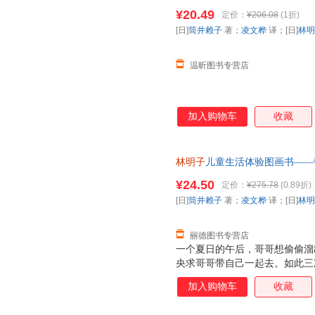
[日]
林明子
绘 北京科学技术出
¥20.49
定价：
¥206.08
(1折)
服，欢迎选购！
[日]
筒井赖子
著；
凌文桦
译；[日]
林明
温昕图书专营店
加入购物车
收藏
林明子
儿童生活体验图画书——带
[日]
林明子
绘北京科学技术出版
¥24.50
定价：
¥275.78
(0.89折)
套，电子发票！
[日]
筒井赖子
著；
凌文桦
译；[日]
林明
丽德图书专营店
一个夏日的午后，哥哥想偷偷溜
央求哥哥带自己一起去。如此三
去。那一刻，妹妹欢呼雀跃着，
加入购物车
收藏
来不及穿鞋子，拖拉着鞋就跟着
神也从*初满是“嫌弃”变得柔