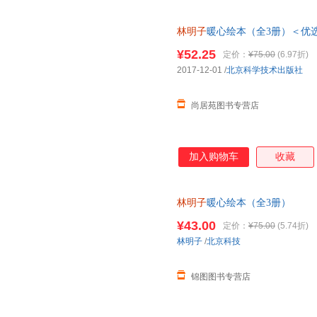
林明子
暖心绘本（全3册）＜优
单，本店所有商品均可开票】
¥52.25
定价：
¥75.00
(6.97折)
2017-12-01
/
北京科学技术出版社
尚居苑图书专营店
加入购物车
收藏
林明子
暖心绘本（全3册）
¥43.00
定价：
¥75.00
(5.74折)
林明子
/
北京科技
锦图图书专营店