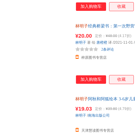
加入购物车
收藏
林明子
经典桥梁书：第一次野营
3-岁幼儿园大小班中班阅读童
¥20.00
定价：
¥48.00
(4.17折)
林明子
著
·
绘
唐橙橙
译
/2021-11-01
/
2条评论
梓原图书专营店
加入购物车
收藏
林明子
阿秋和阿狐绘本 3-6岁
保证正版
¥19.03
定价：
¥39.80
(4.79折)
林明子
/
南海出版公司
天津慧读图书专营店