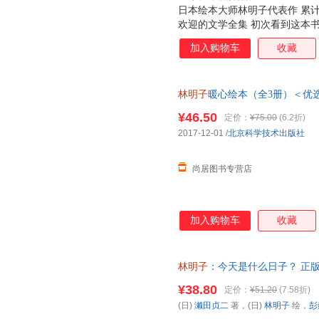
日本绘本大师林明子代表作 累计加
欢迎的文学全集 初次看到这本
读罢故事更是收获满满的感动。
加入购物车
收藏
但她们是善良、坚强、勇于探索
也有莓吃而独自上路。她们对世
《我的礼物在哪里》中的小黎，
林明子
暖心绘本（全3册）＜优选
圣诞老人。他们天真烂漫，富有
沐，竟然跟裤子赛跑。林明子刻
¥46.50
定价：
¥75.00
(6.2折)
故事一般。 有位妈妈说过，如
2017-12-01
/
北京科学技术出版社
读林明子吧。愿所有读过林明子
和美好。 ;
尚居图书专营店
加入购物车
收藏
林明子
：今天是什么日子？ 正版
¥38.80
定价：
¥51.20
(7.58折)
(日)
濑田贞二
著，(日)
林明子
绘，
彭