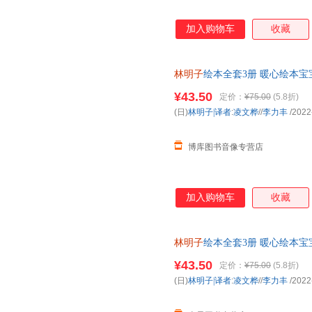
加入购物车
收藏
林明子
绘本全套3册 暖心绘本
亲子读书 3-4-5-7岁 我去找草
¥43.50
定价：
¥75.00
(5.8折)
(日)
林明子|译者
:
凌文桦
//
李力丰
/2022
博库图书音像专营店
加入购物车
收藏
林明子
绘本全套3册 暖心绘本
亲子读书 3-4-5-7岁 我去
¥43.50
定价：
¥75.00
(5.8折)
(日)
林明子|译者
:
凌文桦
//
李力丰
/2022