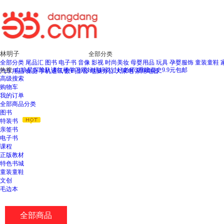
全部分类
全部分类
尾品汇
图书
电子书
音像
影视
时尚美妆
母婴用品
玩具
孕婴服饰
童装童鞋
热搜:
白狼星探险队
读红楼
学习观
好妈妈胜过好老师3
重建秦史
9.9元包邮
汽车用品
食品
手机通讯
数码影音
电脑办公
大家电
家用电器
高级搜索
购物车
我的订单
全部商品分类
图书
特装书
亲签书
电子书
课程
正版教材
特色书城
童装童鞋
文创
毛边本
全部商品