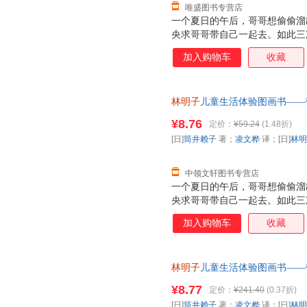
唯盛图书专营店
一个夏日的午后，哥哥想偷偷溜
央求哥哥带自己一起去。如此三
去。那一刻，妹妹欢呼雀跃着，
加入购物车
收藏
来不及穿鞋子，拖拉着鞋就跟着
神也从*初满是“嫌弃”变得柔
的淋漓尽致。
林明子
儿童生活体验图画书——带
[日]
林明子
绘 9787530494
¥8.76
定价：
¥59.24
(1.48折)
换】
[日]
筒井赖子
著；
凌文桦
译；[日]
林明
中领文轩图书专营店
一个夏日的午后，哥哥想偷偷溜
央求哥哥带自己一起去。如此三
去。那一刻，妹妹欢呼雀跃着，
加入购物车
收藏
来不及穿鞋子，拖拉着鞋就跟着
神也从*初满是“嫌弃”变得柔
的淋漓尽致。
林明子
儿童生活体验图画书——
套，支持7天无理由退换】
¥8.77
定价：
¥241.40
(0.37折)
[日]
筒井赖子
著；
凌文桦
译；[日]
林明