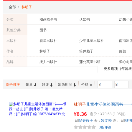
全部
>
林明子
分类
图画故事书
认知书
幻想小
其他分类
图书
出版社
新星出版社
少年儿童出版社
南海出
贵州人民出版社
接力出版社
海豚出
作者
林明子
筒井赖子
彭懿
京华出版社
煤炭工业出版社
九州出
小熊
凌文桦
周龙梅
品牌
接力出版社
蒲公英童书馆
爱心树
南京师范大学出版社
河南科学技术出版社
现代出
末吉晓子
李力丰
加古里
更多选项（年龄
华中师范大学出版社
长江少年儿童出版社
人民教
角野荣子
坪井郁美
何文楠
广西人民出版社
甘肃文化出版社
柳原良平
崔维燕
和歌山
综合排序
销量
好评
出版时间
价格
-
北京语言大学出版社
世界图书出版公司
赵敏
长新太
松冈达
上海三联书店
内蒙古大学出版社
春风文
艾茗
中川李枝子
长田弘
林明子
儿童生活体验图画书——带
广西师范大学出版社
广东教育出版社
北京时
米切尔·恩德
张秋生
袁谧
[日]
林明子
绘 9787530494
¥8.36
定价：
¥79.68
(1.05折)
华夏出版社
辽宁教育出版社
换】
吴迪
孙幼军
孙明子
[日]
筒井赖子
著；
凌文桦
译；[日]
林明
老子
3条评论