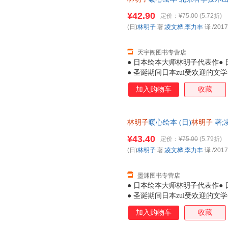
诞老人，小黎便勇敢地出门去寻
市次日达，团购优惠咨询在线客
一如《我的裤子飞走了》中的小
¥42.90
定价：
¥75.00
(5.72折)
是那么亲切，读林明子就仿佛重
(日)
林明子
著;
凌文桦
,
李力丰
译
/2017
在书店遇见林明子，一定要把它
子的孩子都能感受到世
天宇阁图书专营店
● 日本绘本大师林明子代表作● 
● 圣诞期间日本zui受欢迎的
子暖暖的画风吸引到，读罢故事
加入购物车
收藏
孩虽看上去有些胆小，但她们是
莓》中的小纯，会为了让爸爸妈
期待和好奇，敢于探索未知，例
林明子
暖心绘本 (日)
林明子
著;
诞老人，小黎便勇敢地出门去寻
近发货，85%城市次日达，团
一如《我的裤子飞走了》中的小
¥43.40
定价：
¥75.00
(5.79折)
是那么亲切，读林明子就仿佛重
(日)
林明子
著;
凌文桦
,
李力丰
译
/2017
在书店遇见林明子，一定要把它
子的孩子都能感受到世
墨渊图书专营店
● 日本绘本大师林明子代表作● 
● 圣诞期间日本zui受欢迎的
子暖暖的画风吸引到，读罢故事
加入购物车
收藏
孩虽看上去有些胆小，但她们是
莓》中的小纯，会为了让爸爸妈