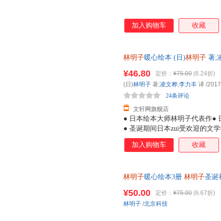
加入购物车
收藏
林明子
暖心绘本 (日)
林明子
著;
货，85%城市次日达，团购优
¥46.80
定价：
¥75.00
(6.24折)
(日)
林明子
著;
凌文桦
,
李力丰
译
/2017
24条评论
文轩网旗舰店
● 日本绘本大师林明子代表作● 
● 圣诞期间日本zui受欢迎的
子暖暖的画风吸引到，读罢故事
加入购物车
收藏
孩虽看上去有些胆小，但她们是
莓》中的小纯，会为了让爸爸妈
期待和好奇，敢于探索未知，例
林明子
暖心绘本3册
林明子
圣诞
诞老人，小黎便勇敢地出门去寻
的美好期待圣诞节就要跟人朋友
一如《我的裤子飞走了》中的小
¥50.00
定价：
¥75.00
(6.67折)
是那么亲切，读林明子就仿佛重
林明子
/
北京科技
在书店遇见林明子，一定要把它
子的孩子都能感受到世