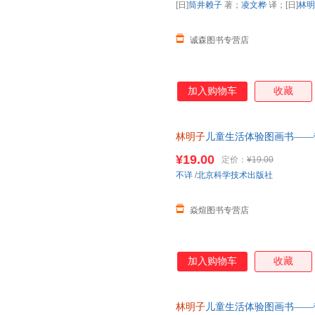
[日]
筒井赖子
著；
凌文桦
译；[日]
林明
诚森图书专营店
加入购物车
收藏
林明子
儿童生活体验图画书——带
[日]
林明子
绘 北京科学技术出版社 
¥19.00
定价：
¥19.00
不详
/
北京科学技术出版社
焱煊图书专营店
加入购物车
收藏
林明子
儿童生活体验图画书——带