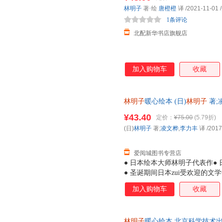
林明子
著
·
绘
唐橙橙
译
/2021-11-01
/
1条评论
北配新华书店旗舰店
加入购物车
收藏
林明子
暖心绘本 (日)
林明子
著;
华书店正版，多仓就近发货，8
¥43.40
定价：
¥75.00
(5.79折)
(日)
林明子
著;
凌文桦
,
李力丰
译
/2017
爱阅城图书专营店
● 日本绘本大师林明子代表作● 
● 圣诞期间日本zui受欢迎的
子暖暖的画风吸引到，读罢故事
加入购物车
收藏
孩虽看上去有些胆小，但她们是
莓》中的小纯，会为了让爸爸妈
期待和好奇，敢于探索未知，例
林明子
暖心绘本 北京科学技术出