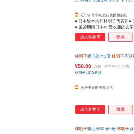
(日)
林明子
著;
凌文桦
,
李力丰
译
/2017
辽宁新华书店发行集团旗舰店
● 日本绘本大师林明子代表作● 
● 圣诞期间日本zui受欢迎的
子暖暖的画风吸引到，读罢故事
加入购物车
收藏
孩虽看上去有些胆小，但她们是
莓》中的小纯，会为了让爸爸妈
期待和好奇，敢于探索未知，例
林明子
暖心绘本3册
林明子
圣诞
诞老人，小黎便勇敢地出门去寻
的美好期待圣诞节就要跟人朋友
一如《我的裤子飞走了》中的小
¥50.00
定价：
¥75.00
(6.67折)
是那么亲切，读林明子就仿佛重
林明子
/
北京科技
在书店遇见林明子，一定要把它
子的孩子都能感受到世
云步书香图书专营店
加入购物车
收藏
林明子
暖心绘本 全3册
林明子
圣