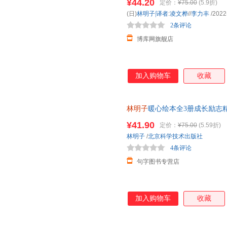
¥44.20
定价：
¥75.00
(5.9折)
是那么亲切，读林明子就仿佛重
(日)
林明子|译者
:
凌文桦
//
李力丰
/2022
在书店遇见林明子，一定要把它
2条评论
子的孩子都能感受到世
博库网旗舰店
加入购物车
收藏
林明子
暖心绘本全3册成长励志
我的礼物在哪里圣诞礼物2-3-4-
¥41.90
定价：
¥75.00
(5.59折)
林明子
/
北京科学技术出版社
4条评论
句字图书专营店
加入购物车
收藏