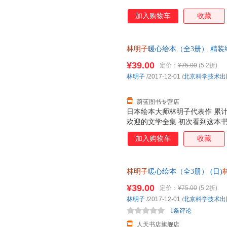
加入购物车
收藏
林明子
暖心绘本（全3册） 精装
团购优惠 正规发票
¥39.00
定价：
¥75.00
(5.2折)
林明子
/2017-12-01
/
北京科学技术出
蔚蓝图书专营店
日本绘本大师林明子代表作 累计加
欢迎的文学全集 初次看到这本
读罢故事更是收获满满的感动。
加入购物车
收藏
但她们是善良、坚强、勇于探索
也有莓吃而独自上路。她们对世
《我的礼物在哪里》中的小黎，
林明子
暖心绘本（全3册） (日)
圣诞老人。他们天真烂漫，富有
·七天无理由退换·企业采购/团
沐，竟然跟裤子赛跑。林明子刻
¥39.00
定价：
¥75.00
(5.2折)
故事一般。 有位妈妈说过，如
林明子
/2017-12-01
/
北京科学技术出
读林明子吧。愿所有读过林明子
1条评论
和美好。 ;
人天书店旗舰店