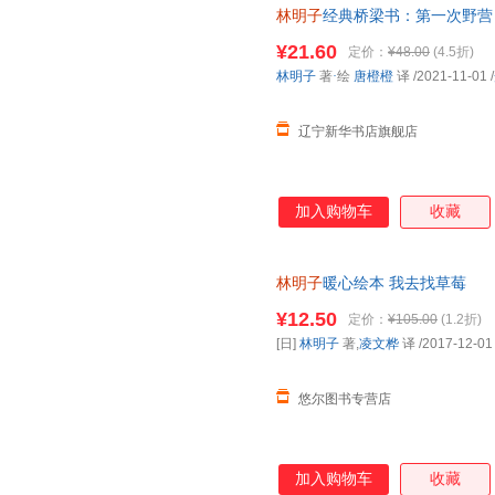
林明子
经典桥梁书：第一次野营
书籍 正规发票 多仓就近发货 8
¥21.60
定价：
¥48.00
(4.5折)
林明子
著
·
绘
唐橙橙
译
/2021-11-01
/
辽宁新华书店旗舰店
加入购物车
收藏
林明子
暖心绘本 我去找草莓
¥12.50
定价：
¥105.00
(1.2折)
[日]
林明子
著,
凌文桦
译
/2017-12-01
悠尔图书专营店
加入购物车
收藏