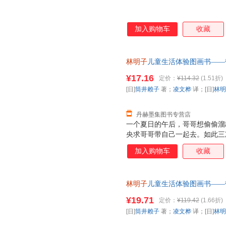
加入购物车
收藏
林明子
儿童生活体验图画书——带
[日]
林明子
绘 9787530494
¥17.16
定价：
¥114.32
(1.51折)
换】
[日]
筒井赖子
著；
凌文桦
译；[日]
林明
丹赫墨集图书专营店
一个夏日的午后，哥哥想偷偷溜
央求哥哥带自己一起去。如此三
去。那一刻，妹妹欢呼雀跃着，
加入购物车
收藏
来不及穿鞋子，拖拉着鞋就跟着
神也从*初满是“嫌弃”变得柔
的淋漓尽致。
林明子
儿童生活体验图画书——带
[日]
林明子
绘 北京科学技术出
¥19.71
定价：
¥119.42
(1.66折)
套，电子发票！
[日]
筒井赖子
著；
凌文桦
译；[日]
林明