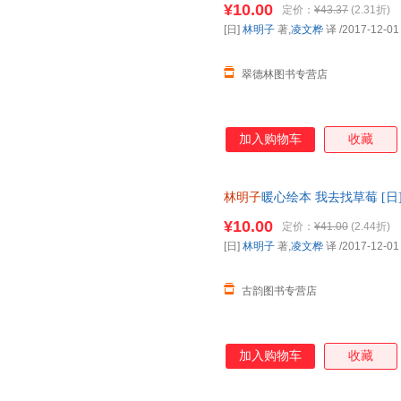
¥10.00
定价：
¥43.37
(2.31折)
[日]
林明子
著,
凌文桦
译
/2017-12-01
翠德林图书专营店
加入购物车
收藏
林明子
暖心绘本 我去找草莓 [日
【正版】 全国三仓发货，物流
¥10.00
定价：
¥41.00
(2.44折)
[日]
林明子
著,
凌文桦
译
/2017-12-01
古韵图书专营店
加入购物车
收藏