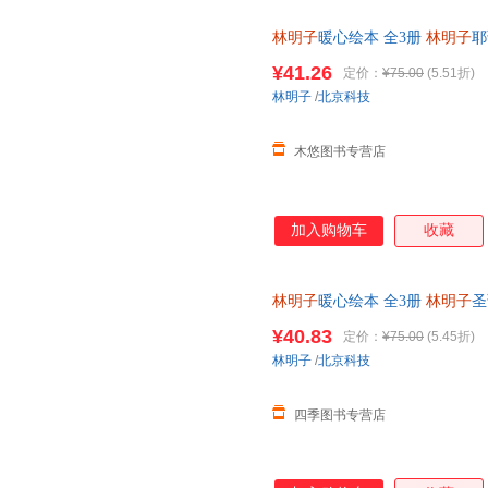
期待和好奇，敢于探索未知，例
林明子
暖心绘本 全3册
林明子
耶
诞老人，小黎便勇敢地出门去寻
诞节的美好期待耶诞节就要跟家
一如《我的裤子飞走了》中的小
¥41.26
定价：
¥75.00
(5.51折)
是那么亲切，读林明子就仿佛重
林明子
/
北京科技
在书店遇见林明子，一定要把它
子的孩子都能感受到世
木悠图书专营店
加入购物车
收藏
林明子
暖心绘本 全3册
林明子
圣
诞节的美好期待圣诞节就要跟家人
¥40.83
定价：
¥75.00
(5.45折)
开发票
林明子
/
北京科技
四季图书专营店