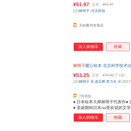
诞节的美好期待圣诞节就要跟家
¥51.97
定价：
¥51.97
(日)
林明子
/
北京科技
天钰图书专营店
加入购物车
收藏
林明子
暖心绘本 北京科学技术出版
明子暖心绘本 北京科学技术出版社 
¥53.25
定价：
¥75.00
(7.1折)
(日)
林明子
著;
凌文桦
,
李力丰
译
/2017
7号书坊
● 日本绘本大师林明子代表作● 
● 圣诞期间日本zui受欢迎的
子暖暖的画风吸引到，读罢故事
加入购物车
收藏
孩虽看上去有些胆小，但她们是
莓》中的小纯，会为了让爸爸妈