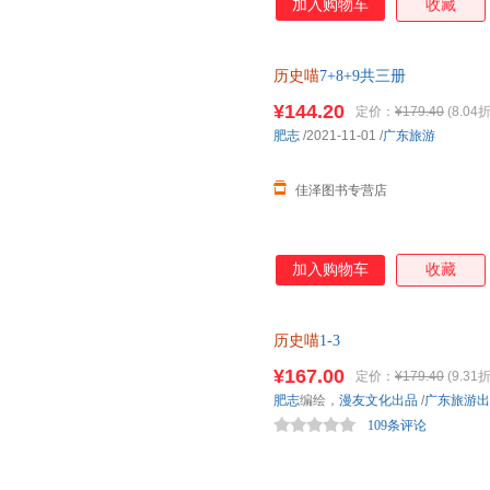
加入购物车
收藏
历史喵
7+8+9共三册
¥144.20
定价：
¥179.40
(8.04折
肥志
/2021-11-01
/
广东旅游
佳泽图书专营店
加入购物车
收藏
历史喵
1-3
¥167.00
定价：
¥179.40
(9.31折
肥志
编绘，
漫友文化出品
/
广东旅游出
109条评论