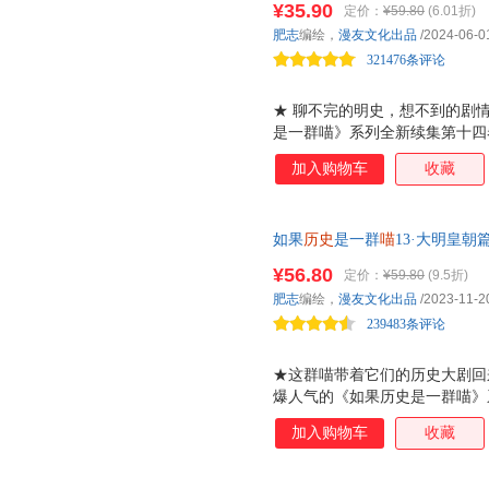
¥35.90
定价：
¥59.80
(6.01折)
果，以清军入关、南下统一与康
肥志
编绘，
漫友文化出品
/2024-06-0
清朝故事！ ★ 从封面到内页，
321476条评论
采用全新烫金，
★ 聊不完的明史，想不到的剧
是一群喵》系列全新续集第十四
事。摇摇欲坠的大明，是谁加速
加入购物车
收藏
君？百变喵咪将再次上线，为你
视剧中熟悉的形象都在本卷登场
朱由检、清朝的奠基者努尔哈赤
如果
历史
是一群
喵
13·大明皇
史中又会书写怎样的命运呢？ ★
世气象，展开大明皇朝的历史画
四卷内容参考了《明史》《明实
¥56.80
定价：
¥59.80
(9.5折)
事件和人物为主轴，呈现明朝末
肥志
编绘，
漫友文化出品
/2023-11-2
清晰。 ★喵咪化身大场面主角
239483条评论
金和精细压纹
★这群喵带着它们的历史大剧回
爆人气的《如果历史是一群喵》
烈烈的起义后，明朝该如何延续
加入购物车
收藏
朝前半段的风云变幻！ ★为什
性十足！ 从和尚到皇帝的明太
仙而无心朝政的明世宗 大明皇