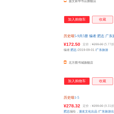
盛文新华书店旗舰店
加入购物车
收藏
历史喵
5-9共5册 编者:肥志 
版全新书籍 正规发票 多仓就近发
¥172.50
定价：
¥299.00
(5.77折
编者:
肥志
/2019-09-01
/
广东旅游
北方图书城旗舰店
加入购物车
收藏
历史喵
1-5
¥278.32
定价：
¥299.00
(9.31折
肥志
编绘，
漫友文化出品
/
广东旅游出