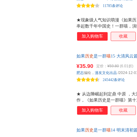
的沉浮与落幕。 ★ 全书参考《
11785条评论
★现象级人气知识萌漫《如果历史
串起数千年中国史！一群喵，演
基，用轻松有趣的方式讲述数千
加入购物车
收藏
末的残晖落幕，喵咪们带你翻开
的历史漫画系列！ 由知名漫画家
国通史脉络：夏商西周篇、春秋
如果
历史
是一群
喵
15·大清风
国篇、魏晋南北篇、隋唐风云篇
谋的巅峰对决，揭秘康雍乾三朝
南宋金元篇、元末明初篇、大明
¥35.90
定价：
¥59.80
(6.01折)
晖篇。 ★硬核知识 趣味叙事，
肥志
编绘，
漫友文化出品
/2024-12-0
二十四史、经典教科书及大量权
245442条评论
那些烧脑
★ 从边陲崛起到定鼎 中原 ，
作，《如果历史是一群喵》第十
壮阔的历史！面对内忧外患，清
加入购物车
收藏
欢乐中为你揭秘清初的成功密码！
线！ 南下中原的多尔衮、数次
雍正、打造全盛辉煌的乾隆 喵
如果
历史
是一群
喵
14·明末清
进清朝的巅峰岁月！ ★ 以史为
来终章，揭示明末清初的历史剧
五卷参考了《清史稿》《清实录