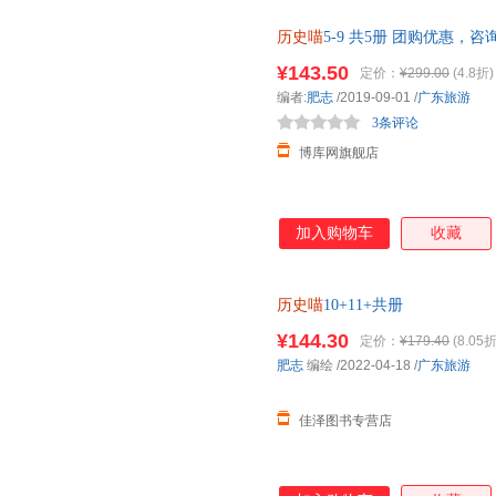
历史喵
5-9 共5册 团购优惠，
¥143.50
定价：
¥299.00
(4.8折)
编者:
肥志
/2019-09-01
/
广东旅游
3条评论
博库网旗舰店
加入购物车
收藏
历史喵
10+11+共册
¥144.30
定价：
¥179.40
(8.05折
肥志
编绘
/2022-04-18
/
广东旅游
佳泽图书专营店