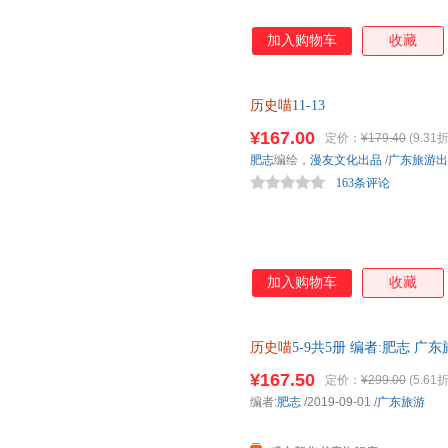
加入购物车
收藏
历史喵
11-13
¥167.00
定价：
¥179.40
(9.31折
肥志
编绘，
漫友文化出品
/
广东旅游出
163条评论
加入购物车
收藏
历史喵
5-9共5册 编者:肥志 
仓就近发货
¥167.50
定价：
¥299.00
(5.61折
编者:
肥志
/2019-09-01
/
广东旅游