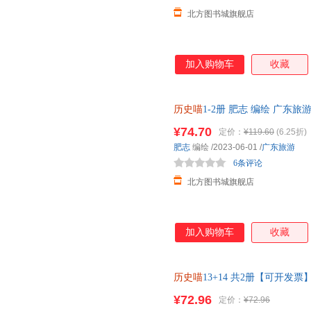
北方图书城旗舰店
加入购物车
收藏
历史喵
1-2册 肥志 编绘 广东
全新书籍 正规发票 多仓就近发货
¥74.70
定价：
¥119.60
(6.25折)
肥志
编绘
/2023-06-01
/
广东旅游
6条评论
北方图书城旗舰店
加入购物车
收藏
历史喵
13+14 共2册【可开发票
¥72.96
定价：
¥72.96