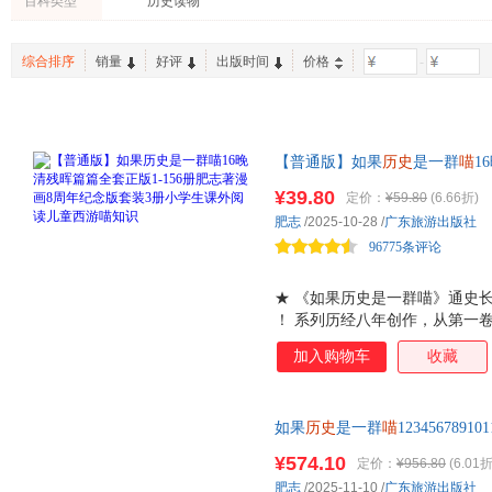
百科类型
历史读物
综合排序
销量
好评
出版时间
价格
-
【普通版】如果
历史
是一群
喵
1
周年纪念版套装3册小学生课外
¥39.80
定价：
¥59.80
(6.66折)
第十六卷，通史长篇迎来终章！
肥志
/2025-10-28
/
广东旅游出版社
火！！
96775条评论
★ 《如果历史是一群喵》通史
！ 系列历经八年创作，从第一
朝的残晖落幕，数千年的历史浓
加入购物车
收藏
是这段旅程中不可缺少的关键拼
晚清残晖篇 展现了清朝后半段
战 一个个决定清朝命运的历史
如果
历史
是一群
喵
1234567891
清末那段惊心动魄的时代转折！ 
守旧的嘉庆、力挽狂澜的林则徐
¥574.10
定价：
¥956.80
(6.01折
沙场血战的曾国藩、左宗棠 他
肥志
/2025-11-10
/
广东旅游出版社