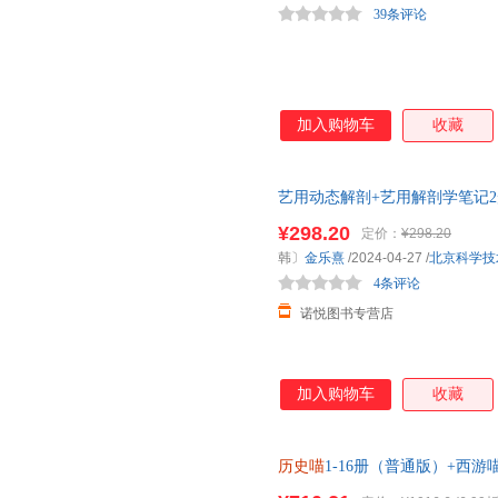
39条评论
加入购物车
收藏
艺用动态解剖+艺用解剖学笔记2
用解剖学笔记
¥298.20
定价：
¥298.20
韩〕
金乐熹
/2024-04-27
/
北京科学技
4条评论
诺悦图书专营店
加入购物车
收藏
历史喵
1-16册（普通版）+西游喵