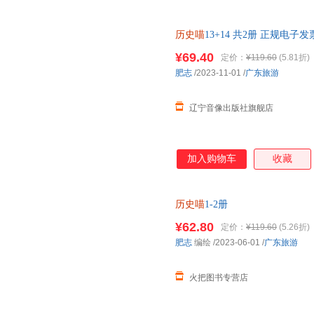
历史喵
13+14 共2册 正规电子
¥69.40
定价：
¥119.60
(5.81折)
肥志
/2023-11-01
/
广东旅游
辽宁音像出版社旗舰店
加入购物车
收藏
历史喵
1-2册
¥62.80
定价：
¥119.60
(5.26折)
肥志
编绘
/2023-06-01
/
广东旅游
火把图书专营店