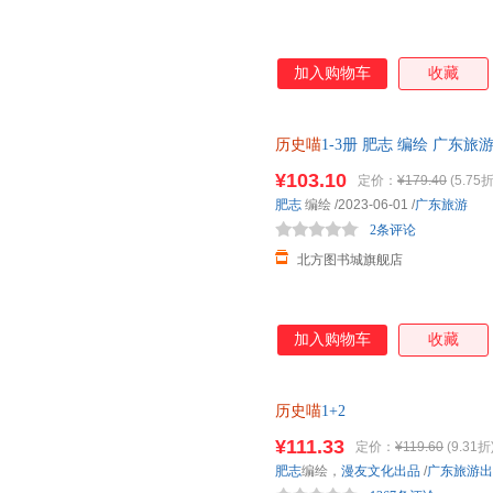
加入购物车
收藏
历史喵
1-3册 肥志 编绘 广东
正规发票 多仓就近发货 85%城
¥103.10
定价：
¥179.40
(5.75折
肥志
编绘
/2023-06-01
/
广东旅游
2条评论
北方图书城旗舰店
加入购物车
收藏
历史喵
1+2
¥111.33
定价：
¥119.60
(9.31折
肥志
编绘，
漫友文化出品
/
广东旅游出