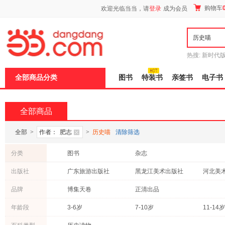
新
购物车
欢迎光临当当，请
登录
成为会员
窗
口
打
开
无
障
热搜:
新时代
碍
有兽焉全集
说
全部商品分类
图书
特装书
亲签书
电子书
明
页
面,
按
全部商品
Ctrl
加
波
全部
>
作者：
肥志
>
历史喵
清除筛选
浪
键
分类
图书
杂志
打
开
出版社
广东旅游出版社
黑龙江美术出版社
河北美
导
盲
中国少年儿童出版社
北京大学出版社
湖南文
品牌
博集天卷
正清出品
模
式
年龄段
3-6岁
7-10岁
11-14岁