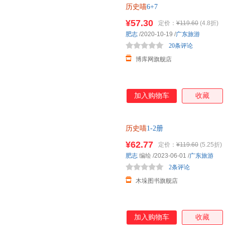
历史喵
6+7
澜壮阔的历史。 ★ 力求严谨有
《明史纪事本末》等大量史籍和
¥57.30
定价：
¥119.60
(4.8折)
细致梳理，多角度呈现当中皇帝
肥志
/2020-10-19
/
广东旅游
相关的延伸阅读，让你不错过每
20条评论
金外封，画
博库网旗舰店
加入购物车
收藏
历史喵
1-2册
¥62.77
定价：
¥119.60
(5.25折)
肥志
编绘
/2023-06-01
/
广东旅游
2条评论
木垛图书旗舰店
加入购物车
收藏