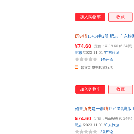
加入购物车
收藏
历史喵
13+14共2册 肥志 广
就近发货
¥74.60
定价：
¥119.60
(6.24折)
肥志
/2023-11-01
/
广东旅游
1条评论
盛文新华书店旗舰店
加入购物车
收藏
如果
历史
是一群
喵
12+13特典
【新华书店正版图书书籍】 新华
¥74.60
定价：
¥119.60
(6.24折)
85%城市次日送达！
肥志
/2023-11-01
/
广东旅游
3条评论