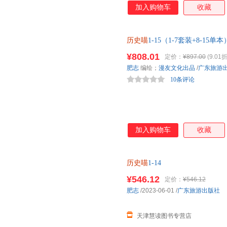
加入购物车
收藏
历史喵
1-15（1-7套装+8-15单本
¥808.01
定价：
¥897.00
(9.01折
肥志
编绘；
漫友文化出品
/
广东旅游
10条评论
加入购物车
收藏
历史喵
1-14
¥546.12
定价：
¥546.12
肥志
/2023-06-01
/
广东旅游出版社
天津慧读图书专营店