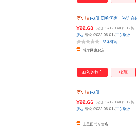
历史喵
1-3册 团购优惠，咨询在
¥92.60
定价：
¥179.40
(5.17折)
肥志
编绘
/2023-06-01
/
广东旅游
65条评论
博库网旗舰店
加入购物车
收藏
历史喵
1-3册
¥92.66
定价：
¥179.40
(5.17折)
肥志
编绘
/2023-06-01
/
广东旅游
土星图书专营店