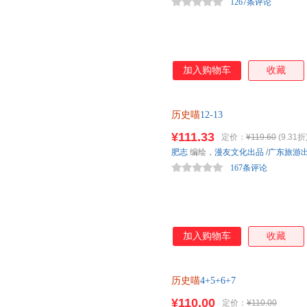
1267条评论
加入购物车
收藏
历史喵
12-13
¥111.33
定价：
¥119.60
(9.31折
肥志
编绘，
漫友文化出品
/
广东旅游
167条评论
加入购物车
收藏
历史喵
4+5+6+7
¥110.00
定价：
¥110.00