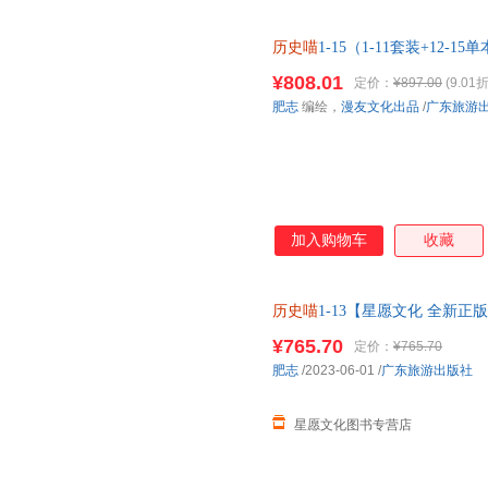
历史喵
1-15（1-11套装+12-15
¥808.01
定价：
¥897.00
(9.01折
肥志
编绘，
漫友文化出品
/
广东旅游
加入购物车
收藏
历史喵
1-13【星愿文化 全新
¥765.70
定价：
¥765.70
肥志
/2023-06-01
/
广东旅游出版社
星愿文化图书专营店