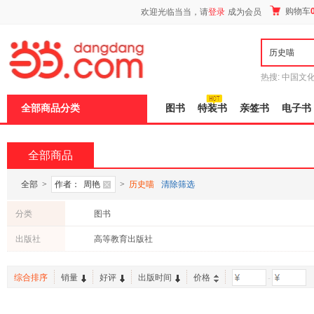
新
购物车
欢迎光临当当，请
登录
成为会员
窗
口
打
开
无
障
热搜:
中国文
碍
者从不说谎
说
全部商品分类
图书
特装书
亲签书
电子书
明
页
面,
按
全部商品
Ctrl
加
波
全部
>
作者：
周艳
>
历史喵
清除筛选
浪
键
分类
图书
打
开
出版社
高等教育出版社
导
盲
模
综合排序
销量
好评
出版时间
价格
-
式