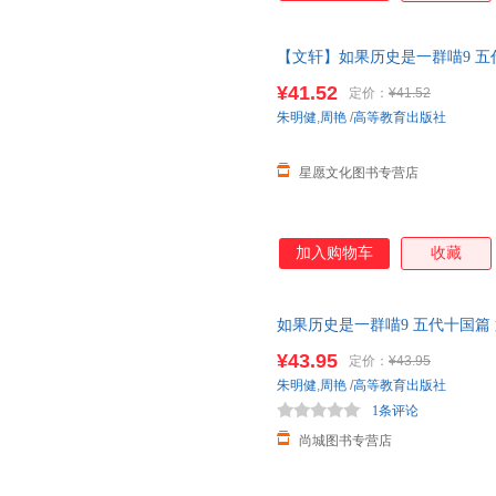
【文轩】如果历史是一群喵9 五
朝代历史书籍 学生儿课外漫画
¥41.52
定价：
¥41.52
线小当当客服
朱明健
,
周艳
/
高等教育出版社
星愿文化图书专营店
加入购物车
收藏
如果历史是一群喵9 五代十国篇
书籍 学生儿课外漫画书中国通
¥43.95
定价：
¥43.95
朱明健
,
周艳
/
高等教育出版社
1条评论
尚城图书专营店