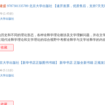
建盛
9787301335789 北京大学出版社 【速开发票，优质售后，支持7天
70
(1.45折)
大学出版社
的历史和不同的理论形态，各种诠释学理论都涉及文学理解问题，并在文
在现代诠释学理论和文学理论的综合视野中考察诠释学与文学诠释学的内
广泛吸收各诠释学的理论洞见以及当代文学理论的有益探讨，探讨文学诠
收藏
问题。
京大学出版社【新华书店正版图书书籍】 新华书店 正版全新书籍 正规发票
00
(5.11折)
大学出版社
收藏