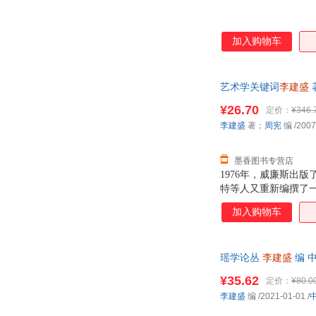
贵州人民出版社
辽宁人民出版社
加入购物车
艺术学关键词
李建盛
子发票！
¥26.70
定价：
¥346.
李建盛
著；
周宪
编
/2007
墨香图书专营店
1976年，威廉斯出
特等人又重新编撰了
词》，三十年间，学
加入购物车
效路径。
瑶学论丛
李建盛
编 
¥35.62
定价：
¥80.0
李建盛
编
/2021-01-01
/