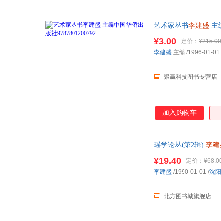
湖南大学出版社
中国经济出版社
儒勒·加布里埃尔·凡尔纳
本杰明.马斯可
中国农业出版社
人民体育出版社
徐伟
徐静波
艺术家丛书
李建盛
主编
上海书店出版社
立信会计出版社
王洁
王健
¥3.00
定价：
¥215.00
中国医药科技出版社
中国中医药出版社
苏静
宋虹
李建盛
主编
/1996-01-01
湖南美术出版社
福建人民出版社
李媛
李翔
中国文联出版社
作家出版社
老多
克里斯托夫·海姆布赫
聚赢科技图书专营店
接力出版社
广西师范大学出版社
黄志坚
黄焰
气象出版社
中国纺织出版社
陈杰
曹岩
加入购物车
东华大学出版社
中国石油大学出版社
中山大学出版社
广东科技出版社
对外经济贸易大学出版社
武汉出版社
瑶学论丛(第2辑)
李建
华文出版社
城市次日送达！
人民交通出版社
¥19.40
定价：
¥68.0
中国轻工业出版社
中国市场出版社
李建盛
/1990-01-01
/
沈阳
天津人民出版社
四川教育出版社
山东大学出版社
东北财经大学出版社
北方图书城旗舰店
河南科学技术出版社
河南大学出版社