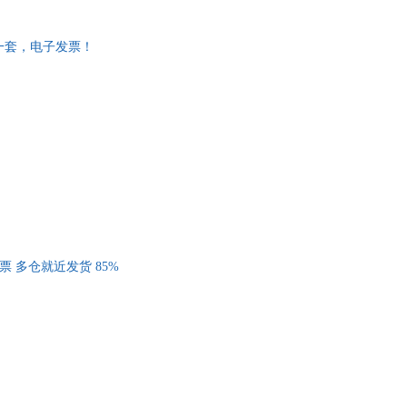
天津科技翻译出版社
华东师范大学出版社
张建华
具
书局
上海译文出版社
品
军
王旭
非一套，电子发票！
科学出版社
中国农业科学技术出版社
外
孙宝文
品
文艺出版社
北方妇女儿童出版社
新
刘畅
民族出版社
知识出版社
广
李海燕
讯
华中师范大学出版社
海南出版社
香织
贾志刚
音
日报出版社
文化艺术出版社
程光炜
公
人民出版社
华东理工大学出版社
文艺出版社
黑龙江美术出版社
器
出版社
团结出版社
出版社
江苏凤凰教育出版社
 多仓就近发货 85%
民航出版社
中国农业大学出版社
浙江少年儿童出版社
浙江工商大学出版社
美术出版社
山东科学技术出版社
湖北科学技术出版社
郑州大学出版社
发展出版社
中国工人出版社