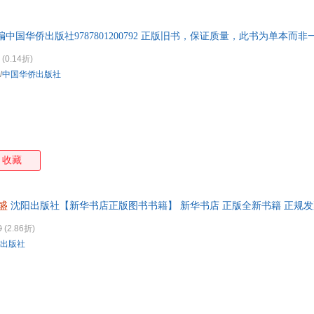
国防工业出版社
电子工业出版社
浙江大学出版社
周永亮
张中良
张勇
张奇
特卖
预售
入驻商家
箱包皮
沈阳出版社
外语教学与研究出版社
中国水利水电出版社
中华
侠名
吴晓波
吴光科
手表饰
王拥
中国华侨出版社9787801200792 正版旧书，保证质量，此书为单本而
广西人民出版社
北京科学技术出版社
教育科学出版社
经济
运动户
王辉
王国维
王刚
孙侃
(0.14折)
北京大学医学出版社
复旦大学出版社
西北工业大学出版社
汽车用
江苏
盛裴轩
沈鹏
钱峰
刘正
/
中国华侨出版社
食品
上海辞书出版社
中医古籍出版社
冶金工业出版社
四川
李硕
李泉水
李洁
李建
手机通
上海交通大学出版社
湖南文艺出版社
湖南人民出版社
克里斯汀·j·马米亚
卡佳坦·波斯基特
蒋勇
江国
数码影
中国青年出版社
九州出版社
人民法院出版社
光明
侯健
韩锋
弗雷德·s·克雷纳
邓明
电脑办
中国建材工业出版社
中国建筑工业出版社
中国协和医科大学出版社
上海
大家电
收藏
青岛出版社
二十一世纪出版社
湖南教育出版社
长江
家用电
东方出版社
中华工商联合出版社
中央音乐学院出版社
华夏
生活·读书·新知三联书店
科学普及出版社
西南交通大学出版社
远方
盛
沈阳出版社【新华书店正版图书书籍】 新华书店 正版全新书籍 正规发票
人民音乐出版社
新世界出版社
中国大百科全书出版社
中国
0
(2.86折)
中国言实出版社
航空工业出版社
北京航空航天大学出版社
出版社
中西书局
上海三联书店
中国海洋大学出版社
山东
译林出版社
江苏人民出版社
江苏科学技术出版社
河北科学技术出版社
广东人民出版社
上海科学技术出版社
中国