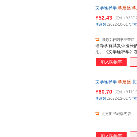
文学诠释学
李建盛
李
¥52.43
定价：
¥362.
李建盛
/2022-10-01
/
北京
博源文轩图书专营店
诠释学有其复杂漫长
用。《文学诠释学》
本体论诠释学思想，
加入购物车
及文学诠释学的基本
文学诠释学
李建盛
北
城市次日送达！
¥60.70
定价：
¥119.
李建盛
/2022-12-01
/
北京
北方图书城旗舰店
加入购物车