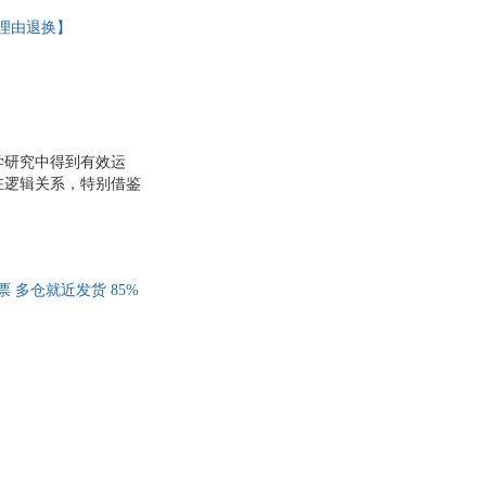
无理由退换】
学研究中得到有效运
在逻辑关系，特别借鉴
释学的人文科学性质以
 多仓就近发货 85%