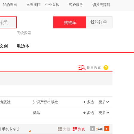
我的当当
当当拼团
企业采购
客户服务
切换无障碍
分类
我的订单
购物车
类
高级搜索
文创
毛边本
批量搜索
妆
品
饰
出版社
知识产权出版社
多选
更多
鞋
用
摄影出版社
人民邮电出版社
杨晶
多选
更多
饰
中国社会科学出版社
江西教育出版社
紫苑
罗世平
书籍出版社
上海科学技术文献出版社
手机专享价
大图
列表
1
/40
李金荣