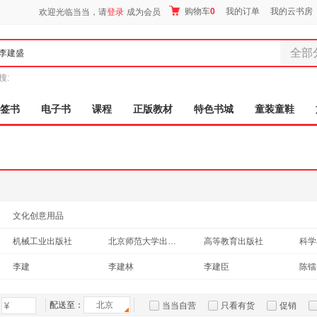
购物车
0
我的订单
我的云书房
欢迎光临当当，请
登录
成为会员
全部
全部分
搜:
尾品汇
图书
签书
电子书
课程
正版教材
特色书城
童装童鞋
电子书
音像
影视
时尚美
母婴用
玩具
文化创意用品
孕婴服
机械工业出版社
北京师范大学出版社
高等教育出版社
科学
童装童
人民出版社
清华大学出版社
中国人民大学出版社
家居日
浙江
李建
李建林
李建臣
陈镭
家具装
中国电力出版社
长江少年儿童出版社
人民卫生出版社
李建树
王平
王宏建
三浦
服装
中国铁道出版社
商务印书馆
石油工业出版社
中国
配送至：
北京
当当自营
只看有货
促销
雅瑟
刘杰
刘斌
李平
鞋