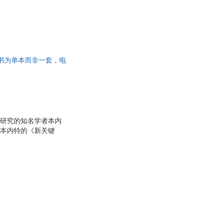
，此书为单本而非一套，电
化研究的知名学者本内
到本内特的《新关键
会和文化研究的一种有