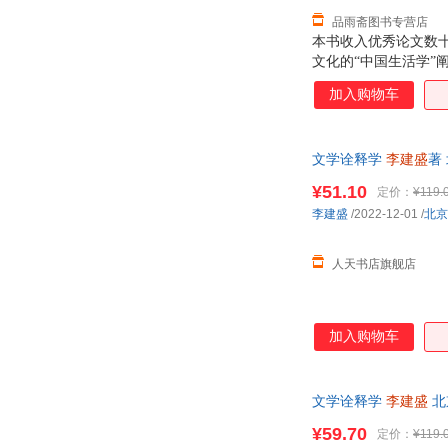
品雨斋图书专营店
本书收入优秀论文数
文化的“中国生活学
当代的创新成为优秀
加入购物车
文学诠释学
李建盛
著
¥51.10
定价：
¥119.
李建盛
/2022-12-01
/
北京
人天书店旗舰店
加入购物车
文学诠释学
李建盛
北
¥59.70
定价：
¥119.