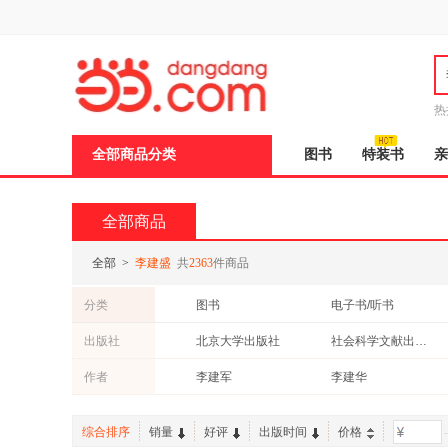
新
窗
口
打
开
无
障
热
碍
说
全部商品分类
图书
特装书
亲
明
页
面,
按
全部商品
Ctrl
加
波
全部
>
李建盛
共
2363
件商品
浪
键
分类
图书
电子书/听书
打
开
出版社
北京大学出版社
社会科学文献出版社
导
盲
法律出版社
化学工业出版社
作者
李建军
李建华
模
式
武汉大学出版社
北京理工大学出版社
陈华
杉浦康平
人民军医出版社
人民日报出版社
综合排序
销量
好评
出版时间
价格
-
陈征
张玮