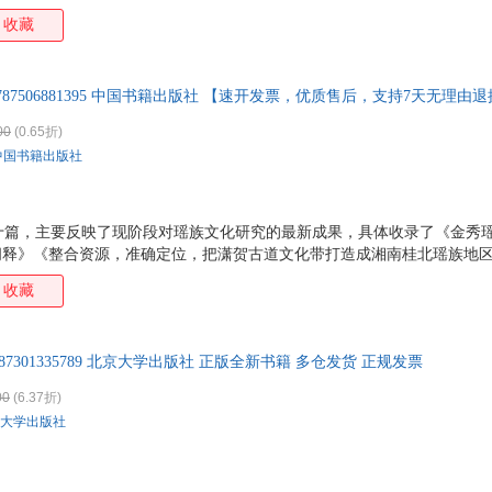
军事医学科学出版社
北京体育大学出版社
北京出版社
国际
收藏
红旗出版社
解放军出版社
金城出版社
金盾
江苏凤凰少年儿童出版社
国防科技大学出版社
北京语言大学出版社
民主
787506881395 中国书籍出版社 【速开发票，优质售后，支持7天无理由
中国标准出版社
中国财政经济出版社
中国传媒大学出版社
中国
中国劳动社会保障出版社
中国林业出版社
中国人口出版社
中国
00
(0.65折)
中国书籍出版社
中国美术学院出版社
宁波出版社
云南科技出版社
天津
学林出版社
上海远东出版社
上海古籍出版社
同济
东方出版中心
西安电子科技大学出版社
西北大学出版社
山东
十篇，主要反映了现阶段对瑶族文化研究的最新成果，具体收录了《金秀
阳光出版社
大连理工大学出版社
江西人民出版社
百花
”阐释》《整合资源，准确定位，把潇贺古道文化带打造成湘南桂北瑶族地
传统文化的延续》等作品。
江苏美术出版社
江苏大学出版社
吉林文史出版社
吉林
收藏
武汉理工大学出版社
湖北美术出版社
黑龙江科学技术出版社
哈尔
大象出版社
河北大学出版社
花山文艺出版社
贵州
787301335789 北京大学出版社 正版全新书籍 多仓发货 正规发票
广东经济出版社
首都师范大学出版社
北京联合出版公司
00
(6.37折)
南方出版社
南海出版公司
国家行政学院出版社
国防
大学出版社
宗教文化出版社
山西人民出版社
山西教育出版社
文津
浙江文艺出版社
煤炭工业出版社
科学技术文献出版社
经济