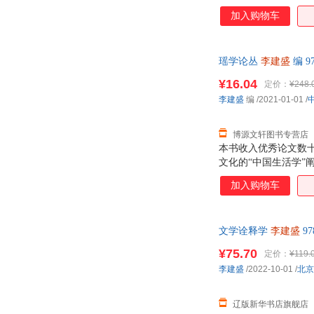
中国政法大学出版社
企业管理出版社
加入购物车
山西科学技术出版社
当代中国出版社
中国时代经济出版社
上海浦江教育出版社
瑶学论丛
李建盛
编 9
现代出版社
语文出版社
中国华侨出版社
¥16.04
中国检察出版社
定价：
¥248.
李建盛
编
/2021-01-01
/
中国戏剧出版社
中信出版社
四川大学出版社
四川辞书出版社
博源文轩图书专营店
上海财经大学出版社
格致出版社
本书收入优秀论文数
山东画报出版社
济南出版社
文化的“中国生活学
当代的创新成为优秀
古吴轩出版社
南京大学出版社
加入购物车
中南大学出版社
湖南师范大学出版社
河南文艺出版社
河南美术出版社
文学诠释学
李建盛
9
华南理工大学出版社
暨南大学出版社
¥75.70
定价：
¥119.
党建读物出版社
北京少年儿童出版社
李建盛
/2022-10-01
/
北京
安徽大学出版社
安徽科学技术出版社
新华出版社
浙江人民出版社
辽版新华书店旗舰店