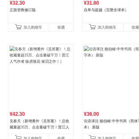
¥32.30
¥31.80
正面管教修订版
自卑与超越（完整全译本）
加入购物车
收藏
加入购物车
收藏
¥42.30
¥36.00
见春天（新增番外《见答案》！总收
论语译注 杨伯峻 中华书局（简体
藏量超35万、点击量破千万！晋江人
本） 新版
气作者 纵虎嗅花 催泪之作！）
加入购物车
收藏
加入购物车
收藏