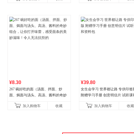
权益
¥8.30
¥39.80
267 碗好吃的面（汤面、拌面、炒
女生会学习 世界都让路 专供印签
面、焗面与汤头、高汤、酱料的奇妙
附赠学习手册 创意明信片 试听课
组合，让你打开味蕾，感受面条的美
料包
加入购物车
收藏
加入购物车
收藏
妙滋味！令人无法抗拒的