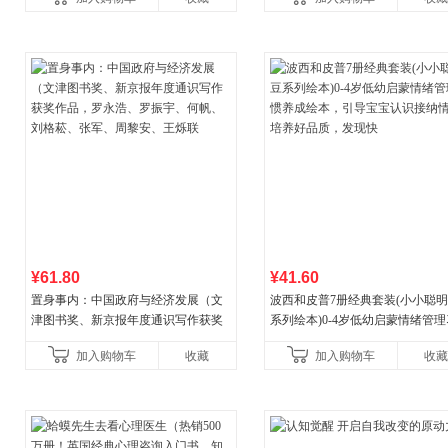
¥61.80
¥41.60
置身事内：中国政府与经济发展（文
波西和皮普7册经典套装(小小聪
津图书奖、新京报年度通识写作获奖
系列绘本)0-4岁低幼启蒙情绪管
作品，罗永浩、罗振宇、何帆、刘格
养成绘本，引导宝宝认识接纳情
加入购物车
收藏
加入购物车
收藏
菘、张军、周黎安、王烁联
养好品质，发现快