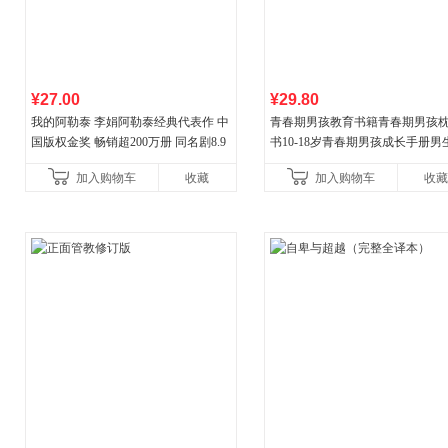
¥27.00
¥29.80
我的阿勒泰 李娟阿勒泰经典代表作 中
青春期男孩教育书籍青春期男孩
国版权金奖 畅销超200万册 同名剧8.9
书10-18岁青春期男孩成长手册男
分爆款 北疆大地的旷野之梦 当当自营
逆期非暴力家庭教育父母心理学
加入购物车
收藏
加入购物车
收藏
育书