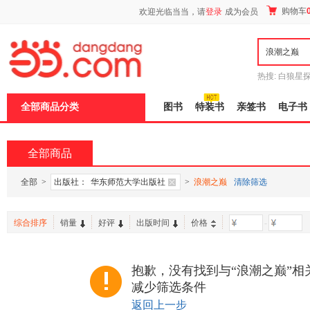
新
购物车
欢迎光临当当，请
登录
成为会员
窗
口
打
开
无
障
热搜:
白狼星
碍
师3
重建秦
说
全部商品分类
图书
特装书
亲签书
电子书
明
页
面,
按
全部商品
Ctrl
加
波
全部
>
出版社：
华东师范大学出版社
>
浪潮之巅
清除筛选
浪
键
打
综合排序
销量
好评
出版时间
价格
-
开
导
盲
模
抱歉，没有找到与“浪潮之巅”相
式
减少筛选条件
返回上一步