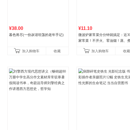
¥38.00
¥11.10
暮色将尽(一份诙谐坦荡的老年手记)
微波炉家常菜分分钟就搞定：近30
家常菜！不开火、零油烟！蒸、
炒、烤、焗……全彩印刷+步骤图
加入购物车
收藏
加入购物车
收藏
让美味跃然眼前、操