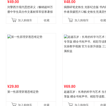
¥49.00
¥48.00
刘擎西方现代思想讲义（畅销超80万
病隙碎笔史铁生 光影纪念版 书内
册中学生高分作文素材库常驻寒暑假
作者亲摄照片12幅 史铁生充满灵
阅读书单，奇葩说导师刘擎经典之作
辉的生命笔记 当当自营图书
加入购物车
收藏
加入购物车
收藏
讲透西方思想史，哲学知
¥29.80
¥69.80
第一性原理穿透思维定势
超越百岁：长寿的科学与艺术 当
享版 赠全书有声书、精彩导读图
操教学视频 官方全新升级版 三大
加入购物车
收藏
加入购物车
收藏