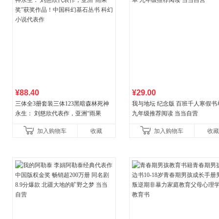
¥88.40
¥29.00
三体全3册套装三体123黑暗森林死神
我与地坛 纪念版 百班千人寒假书
永生： 刘慈欣代表作，亚洲“雨果
九年级推荐阅读 当当自营
奖”获奖作品！中国科幻基石丛书 科幻
加入购物车
收藏
加入购物车
收藏
小说代表作