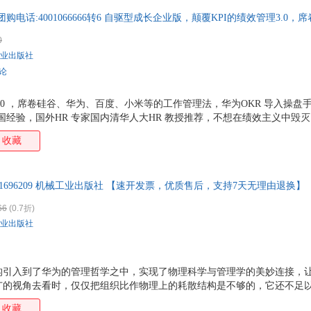
团购电话:4001066666转6 自驱型成长企业版，颠覆KPI的绩效管理3.0
华为OKR导入操盘手原味重现华为一手实践，系统分享OKR中国经验。
0
业出版社
评论
理3.0 ，席卷硅谷、华为、百度、小米等的工作管理法，华为OKR 导入操
中国经验，国外HR 专家国内清华人大HR 教授推荐，不想在绩效主义中毁
收藏
111696209 机械工业出版社 【速开发票，优质售后，支持7天无理由退换】
66
(0.7折)
业出版社
构引入到了华为的管理哲学之中，实现了物理科学与管理学的美妙连接，
广的视角去看时，仅仅把组织比作物理上的耗散结构是不够的，它还不足
世界。 这引出了一系列深刻的问题：组织究竟是什么？如何才能让组织充
收藏