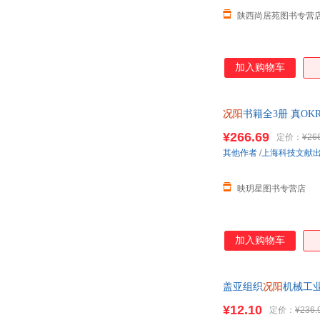
陕西尚居苑图书专营
加入购物车
况阳
书籍全3册 真O
理人力
¥266.69
定价：
¥26
其他作者
/
上海科技文献
映玥星图书专营店
加入购物车
盖亚组织
况阳
机械工业
¥12.10
定价：
¥236.