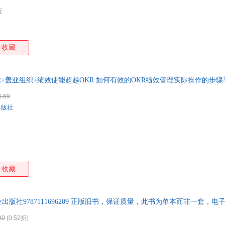
店
收藏
KR+盖亚组织+绩效使能超越OKR 如何有效的OKR绩效管理实际操作的步
6.69
出版社
收藏
出版社9787111696209 正版旧书，保证质量，此书为单本而非一套，电
90
(0.52折)