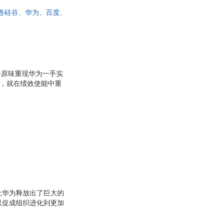
，席卷硅谷、华为、百度、
国外HR专家、国内清
盘手原味重现华为一手实
灭，就在绩效使能中重
让华为释放出了巨大的
以促成组织进化到更加
满活力，活得长长久