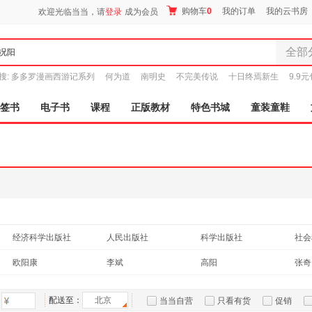
购物车
0
我的订单
我的云书房
欢迎光临当当，请
登录
成为会员
全部
全部分
搜:
多多罗漫画西游记系列
何为道
南明史
不完美传说
十日终焉新生
9.9
尾品汇
图书
签书
电子书
课程
正版教材
特色书城
童装童鞋
电子书
音像
影视
时尚美
母婴用
玩具
孕婴服
经济科学出版社
人民出版社
科学出版社
童装童
电子工业出版社
经济管理出版社
中信出版社
家居日
欧阳康
李斌
高阳
张奇
家具装
中国地图出版社
中国金融出版社
北京大学出版社
史敦宇
沈阳
杰拉德·德尼佐
谢伯
服装
中国建筑工业出版社
上海大学出版社
新世界出版社
人民
配送至：
北京
当当自营
只看有货
促销
刘阳
李阳
张志强
杨雪
鞋