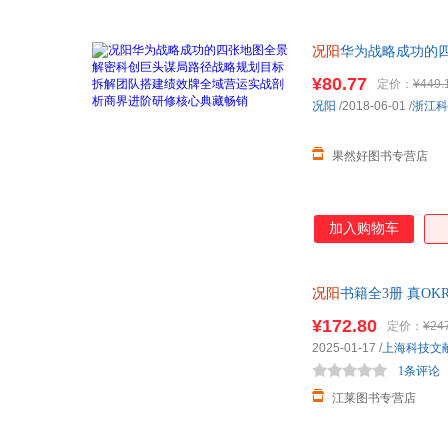
华中师范大学出版社
山东省地图出版社
王硕
王莉
五洲传播出版社
中国摄影出版社
苏叔阳
王瑞芸
况阳
华为战略成功的
人民卫生出版社
中国财富出版社
奥冬
本·拉莫尔特
阶研修核心典藏畅销
¥80.77
定价：
¥449.
海洋出版社
中国农业科学技术出版社
何毅
郭璞
况阳
/2018-06-01
/
浙江科
四川大学出版社
第二军医大学出版社
李延辉
李涛
天津人民出版社
天津古籍出版社
丁玲
陈玮
果然好图书专营店
辽宁人民出版社
金城出版社
赵畅
张执浩
湖南美术出版社
世界知识出版社
张宏杰
张凤
加入购物车
上海古籍出版社
中华地图学社
杨华
杨冰阳
陕西师范大学出版社
河海大学出版社
王淼
王蒙
贵州人民出版社
重庆出版社
潘绥铭
况阳
潘鸣啸
书籍全3册 真O
浙江人民美术出版社
业管理
云南人民出版社
刘敬堂
李元馥
¥172.80
定价：
¥24
九州出版社
崇文书局
2025-01-17
/
上海科技文
李飞
金波
长江少年儿童出版社
民主与建设出版社
1条评论
蝴蝶蓝
胡泳
东华大学出版社
陕西人民美术出版社
江莱图书专营店
费勇
多里翁
北方妇女儿童出版社
河南美术出版社
鲍玉成