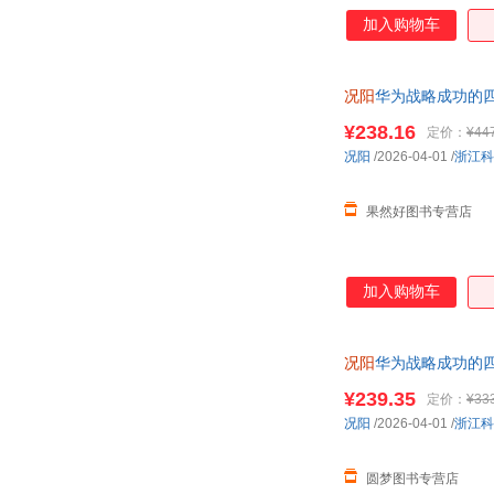
中国青年出版社
台海出版社
加入购物车
江苏凤凰少年儿童出版社
重庆大学出版社
中国法治出版社
中国海关出版社
况阳
华为战略成功的
中国轻工业出版社
中国人口出版社
阶研修核心典藏畅销
中国医药科技出版社
¥238.16
中国中医药出版社
定价：
¥44
况阳
/2026-04-01
/
浙江科
上海书店出版社
复旦大学出版社
山东大学出版社
明天出版社
果然好图书专营店
百花洲文艺出版社
中国矿业大学出版社
湘潭大学出版社
湖南文艺出版社
哈尔滨出版社
郑州大学出版社
加入购物车
中山大学出版社
新世纪出版社
厦门大学出版社
北京日报出版社
况阳
华为战略成功的
上海辞书出版社
中共党史出版社
阶研修核心典藏畅销
¥239.35
定价：
¥33
人民军医出版社
企业管理出版社
况阳
/2026-04-01
/
浙江科
山西科学技术出版社
教育科学出版社
生活·读书·新知三联书店
研究出版社
圆梦图书专营店