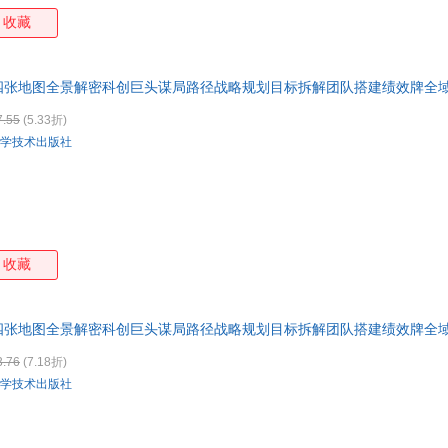
方志出版社
时事出版社
西南财经大学出版社
辽宁
收藏
人民交通出版社
人民教育出版社
外文出版社
中国华侨出版社
中国检察出版社
中国旅游出版社
四张地图全景解密科创巨头谋局路径战略规划目标拆解团队搭建绩效牌全
中国商业出版社
中国少年儿童出版社
中国石化出版社
浙江少年儿童出版社
天津杨柳青画社
成都时代出版社
四川
7.55
(5.33折)
学技术出版社
陕西科学技术出版社
北岳文艺出版社
齐鲁书社
山东
宁夏人民出版社
辽宁美术出版社
辽宁大学出版社
南京师范大学出版社
广陵书社
时代文艺出版社
吉林
湖南人民出版社
湖北人民出版社
湖北美术出版社
长江
河南人民出版社
花山文艺出版社
贵州教育出版社
广西
收藏
广东省地图出版社
广东经济出版社
广东教育出版社
花城
北京燕山出版社
北京时代华文书局
首都经济贸易大学出版社
四张地图全景解密科创巨头谋局路径战略规划目标拆解团队搭建绩效牌全
中医古籍出版社
中国书店
中央文献出版社
中央
3.76
(7.18折)
北京体育大学出版社
团结出版社
国防工业出版社
安徽
学技术出版社
新华出版社
旅游教育出版社
星球地图出版社
杭州
蓝天出版社
西南交通大学出版社
西安地图出版社
解放