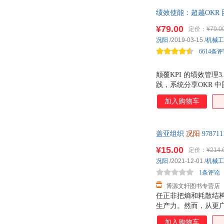
绩效使能：超越OKR 
小米等的工作管理法。
¥79.00
定价：
¥79.0
华人大HR教授推荐。
况阳
/2019-03-15
/
机械工
6614条
颠覆KPI 的绩效管
践，系统分享OKR 
生
加入购物车
盖亚组织
况阳
9787
¥15.00
定价：
¥214.
况阳
/2021-12-01
/
机械工
1条评论
博源文轩图书专营店
任正非把熵和耗散结
生产力。然而，从更
丰富多彩的有机生命
加入购物车