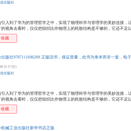
业出版社
构引入到了华为的管理哲学之中，实现了物理科学与管理学的美妙连接，
广的视角去看时，仅仅把组织比作物理上的耗散结构是不够的，它还不足
世界。 这引出了一系列深刻的问题：组织究竟是什么？如何才能让组织充
收藏
力组织既有生物性，也有心理性，还有社会性，这是组织的三性。让组织具
次生命，是让组织成为由高活力组织个体和组织间共生关系组成的盖亚组织
进化后的组织观，重新认识组织和组织活力，由内而外、由外而内地构建
出版社9787111696209 正版旧书，保证质量，此书为单本而非一套，电
亚组织》试图探讨的终极命题。 作者亲身经历过华为、
00
(0.57折)
业出版社
构引入到了华为的管理哲学之中，实现了物理科学与管理学的美妙连接，
广的视角去看时，仅仅把组织比作物理上的耗散结构是不够的，它还不足
世界。 这引出了一系列深刻的问题：组织究竟是什么？如何才能让组织充
收藏
力组织既有生物性，也有心理性，还有社会性，这是组织的三性。让组织具
次生命，是让组织成为由高活力组织个体和组织间共生关系组成的盖亚组织
进化后的组织观，重新认识组织和组织活力，由内而外、由外而内地构建
学机械工业出版社新华书店正版
亚组织》试图探讨的终极命题。 作者亲身经历过华为、