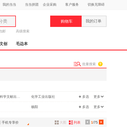
我的当当
当当拼团
企业采购
客户服务
切换无障碍
分类
我的订单
购物车
类
元包邮
高级搜索
文创
毛边本
批量搜索
妆
品
饰
社会科学文献出版社
化学工业出版社
多选
更多
鞋
用
中国人民大学出版社
东南大学出版社
杨阳
多选
更多
饰
国家行政学院出版社
中国妇女出版社
阳
蔡昉
邮电出版社
浙江大学出版社
手机专享价
大图
列表
1
/75
王义桅