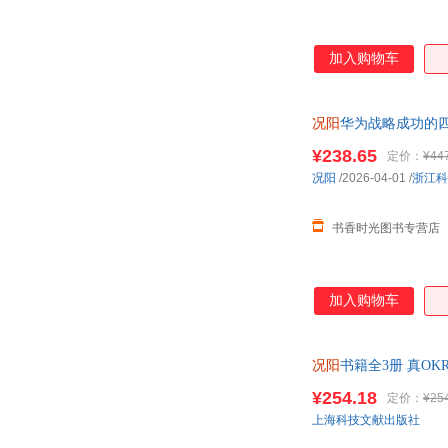
加入购物车
况阳
华为战略成功的
阶研修核心典藏畅销
¥238.65
定价：
¥44
况阳
/2026-04-01
/
浙江科
书香时光图书专营店
加入购物车
况阳
书籍全3册 真O
业管理
¥254.18
定价：
¥25
上海科技文献出版社