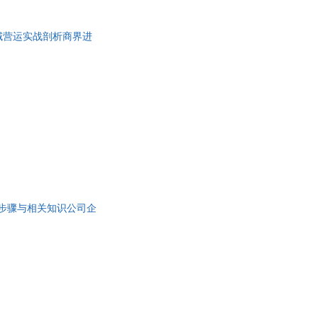
中国美术学院出版社
湖南大学出版社
强
亨德里克·威廉·房龙
具
出版社
当代中国出版社
品
堂
兰兰
域营运实战剖析商界进
江苏科学技术出版社
中华工商联合出版社
外
阳
李勇
品
大学出版社
中华书局
光
林清玄
出版社
商务印书馆
阳
郭庆旺
讯
出版社
经济日报出版社
威
智杰轩
音
人民出版社
吉林大学出版社
张华
公
文学出版社
四川人民出版社
伊坂幸太郎
上海科学技术文献出版社
立信会计出版社
器
王媛媛
工人出版社
文物出版社
军
庞迪
文联出版社
中央民族大学出版社
的步骤与相关知识公司企
伦
刘涛
出版社
中国科学技术出版社
峰
李靖
斋出版社
黄山书社
慧
黄朝阳
商务出版社
北京师范大学出版社
冯友兰
美术出版社
东北师范大学出版社
良
彼得·沃森
人民出版社
东北大学出版社