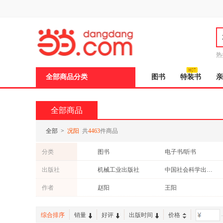
新
窗
口
打
开
无
障
热
碍
说
全部商品分类
图书
特装书
亲
明
页
面,
按
全部商品
Ctrl
加
波
全部
>
况阳
共
4463
件商品
浪
键
分类
图书
电子书/听书
打
开
出版社
机械工业出版社
中国社会科学出版社
导
盲
中国经济出版社
阳光出版社
作者
赵阳
王阳
模
式
沈阳出版社
人民美术出版社
陈阳
孙阳
知识产权出版社
陕西旅游出版社
综合排序
销量
好评
出版时间
价格
-
张文
王文