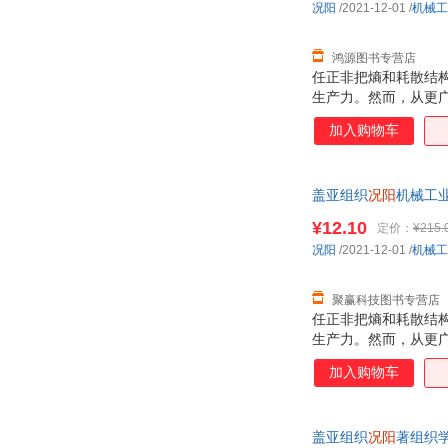
况阳
/2021-12-01
/
机械工
鸿源图书专营店
任正非把熵和耗散结
生产力。然而，从更
丰富多彩的有机生命
加入购物车
久？ 本质上，高活
生命。赋予组织第二
组织观要进化，基于
盖亚组织
况阳
机械工业
盖亚组织，这是《盖
¥12.10
定价：
¥215.
况阳
/2021-12-01
/
机械工
聚赢科技图书专营店
任正非把熵和耗散结
生产力。然而，从更
丰富多彩的有机生命
加入购物车
久？ 本质上，高活
生命。赋予组织第二
组织观要进化，基于
盖亚组织
况阳
著组织
盖亚组织，这是《盖