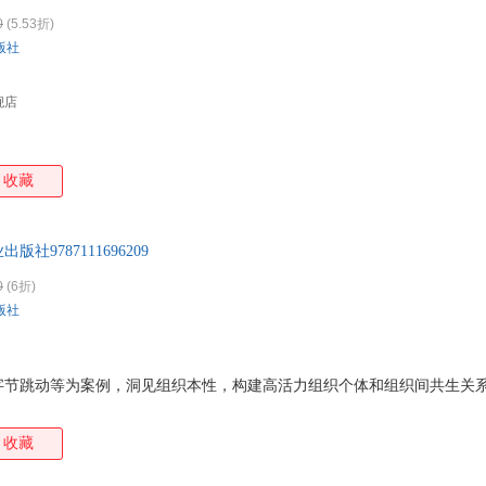
0
(5.53折)
版社
舰店
收藏
版社9787111696209
0
(6折)
版社
字节跳动等为案例，洞见组织本性，构建高活力组织个体和组织间共生关
收藏