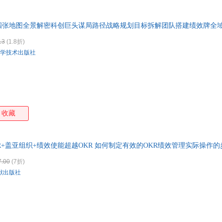
武汉大学出版社
中国财政经济出版社
华龄出版社
迈克尔·伯德
金磊
荒木经惟
曹意
特卖
预售
入驻商家
箱包皮
成都地图出版社
上海人民出版社
上海交通大学出版社
格致
王健
萨特
刘敏
手表饰
林语
四张地图全景解密科创巨头谋局路径战略规划目标拆解团队搭建绩效牌全
上海财经大学出版社
中国农业出版社
江苏文艺出版社
运动户
张霖源
徐静
孙宝文
千太
13
(1.8折)
中国文史出版社
上海三联书店
民族出版社
汽车用
清华
龚劲
保罗r.尼文
王丹
司马
学技术出版社
食品
群言出版社
中国市场出版社
南开大学出版社
华夏
李硕
李丹阳
季羡林
黄晓
手机通
广西师范大学出版社
中国发展出版社
武汉出版社
法律
陈春花
柏杨
尼采
海明
数码影
中国林业出版社
中国统计出版社
作家出版社
陕西
张梦阳
张坤
张峻
张辉
电脑办
西泠印社出版社
高等教育出版社
人民日报出版社
人民
张彬
永野裕之
佚名
大家电
亦舒
收藏
光明日报出版社
红旗出版社
外语教学与研究出版社
家用电
许建阳
肖复兴
维·比安基
韦苇
凤凰出版社
福建人民出版社
北京联合出版公司
中国
田野
特奥·康普诺利
孙涛
荣胜
石油工业出版社
新星出版社
中国环境出版社
中国
KR+盖亚组织+绩效使能超越OKR 如何制定有效的OKR绩效管理实际操作
欧阳因
欧阳碧晴
墨宝非宝
罗大
天津科学技术出版社
四川美术出版社
中国地质大学出版社
东方
李向东
李响
李黎
李俊
7.00
(7折)
浙江摄影出版社
海豚出版社
科学技术文献出版社
荣宝
献出版社
简媜
吉姆·罗杰斯
黄盈盈
黄群
世界图书出版公司
天天出版社
中国计划出版社
中国
何伟
韩露
郭春光
顾肃
万卷出版公司
辽宁少年儿童出版社
译林出版社
江苏
代珂
陈先发
陈来
陈国
河南大学出版社
河北教育出版社
广西美术出版社
广东