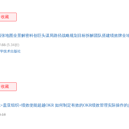
收藏
四张地图全景解密科创巨头谋局路径战略规划目标拆解团队搭建绩效牌全
7.55
(5.34折)
学技术出版社
收藏
KR+盖亚组织+绩效使能超越OKR 如何制定有效的OKR绩效管理实际操作
4.18