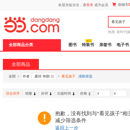
新
购物车
欢迎光临当当，请
登录
成为会员
窗
口
打
开
无
障
热搜:
新时代
碍
有兽焉全集
说
全部商品分类
图书
特装书
亲签书
电子书
明
页
面,
按
全部商品
Ctrl
加
波
全部
>
作者：
露丝·布朗
>
看见孩子
清除筛选
浪
键
打
综合排序
销量
好评
出版时间
价格
-
开
导
盲
模
抱歉，没有找到与“看见孩子”相
式
减少筛选条件
返回上一步