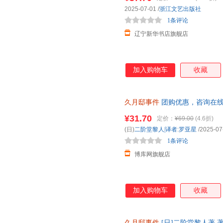
2025-07-01
/
浙江文艺出版社
1条评论
辽宁新华书店旗舰店
加入购物车
收藏
久月邸事件
团购优惠，咨询在
¥31.70
定价：
¥69.00
(4.6折)
(日)
二阶堂黎人|译者
:
罗亚星
/2025-07
1条评论
博库网旗舰店
加入购物车
收藏
久月邸事件
[日]二阶堂黎人著 