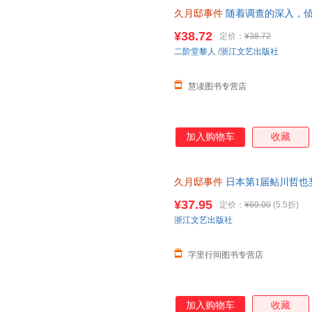
久月邸事件
随着调查的深入，侦
邸中曾发生的雪地无足迹杀人案
¥38.72
定价：
¥38.72
天无理由退换货
二阶堂黎人
/
浙江文艺出版社
慧读图书专营店
加入购物车
收藏
久月邸事件
日本第1届鲇川哲也
作 蜘蛛文库 古宅谜案 密室诡计
¥37.95
定价：
¥69.00
(5.5折)
浙江文艺出版社
字里行间图书专营店
加入购物车
收藏