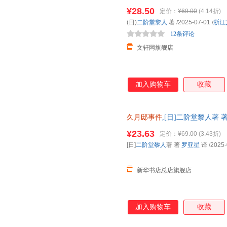
达，团购优惠咨询在线客服！
¥28.50
定价：
¥69.00
(4.14折)
(日)
二阶堂黎人
著
/2025-07-01
/
浙江
12条评论
文轩网旗舰店
加入购物车
收藏
久月邸事件
,[日]二阶堂黎人著
旗舰店】 新华正版全新 正规发
¥23.63
定价：
¥69.00
(3.43折)
惠咨询：13284178503
[日]
二阶堂黎人
著 著
罗亚星
译
/2025-
新华书店总店旗舰店
加入购物车
收藏