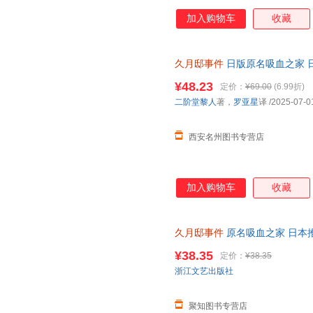
加入购物车
收藏
久月邸事件
日版原名吸血之家 
库系列＜优选包邮好书＞
¥48.23
定价：
¥69.00
(6.99折)
二阶堂黎人
著，
罗亚星
译
/2025-07-0
西安名州图书专营店
加入购物车
收藏
久月邸事件
原名吸血之家 日本
本第1届鲇川哲也奖佳作外国文
¥38.35
定价：
¥38.35
浙江文艺出版社
聚知图书专营店