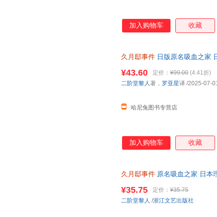
加入购物车
收藏
久月邸事件
日版原名吸血之家 
库系列 正版包邮 保证正版 可
¥43.60
定价：
¥99.00
(4.41折)
二阶堂黎人
著，
罗亚星
译
/2025-07-0
哈尼兔图书专营店
加入购物车
收藏
久月邸事件
原名吸血之家 日本
1届鲇川哲也佳作外国文学悬疑
¥35.75
定价：
¥35.75
二阶堂黎人
/
浙江文艺出版社