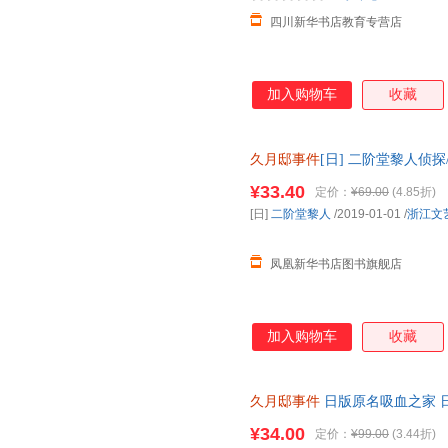
四川新华书店教育专营店
加入购物车
收藏
久月邸事件
[日] 二阶堂黎人侦
¥33.40
定价：
¥69.00
(4.85折)
[日]
二阶堂黎人
/2019-01-01
/
浙江文
凤凰新华书店图书旗舰店
加入购物车
收藏
久月邸事件
日版原名吸血之家 
库系列
¥34.00
定价：
¥99.00
(3.44折)