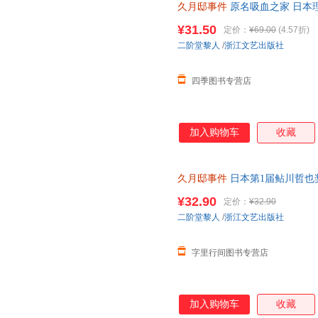
久月邸事件
原名吸血之家 日本
1届鲇川哲也奖佳作外国文学悬
¥31.50
定价：
¥69.00
(4.57折)
二阶堂黎人
/
浙江文艺出版社
四季图书专营店
加入购物车
收藏
久月邸事件
日本第1届鲇川哲也
作 蜘蛛文库系列 古宅谜案密室
¥32.90
定价：
¥32.90
二阶堂黎人
/
浙江文艺出版社
字里行间图书专营店
加入购物车
收藏