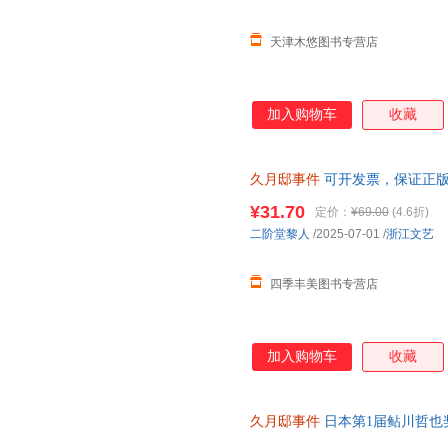
天津木悠图书专营店
加入购物车
收藏
久月邸事件
可开发票，保证正
¥31.70
定价：
¥69.00
(4.6折)
二阶堂黎人
/2025-07-01
/
浙江文艺
四季丰美图书专营店
加入购物车
收藏
久月邸事件
日本第1届鲇川哲也奖
蛛文库 古宅谜案 密室诡计 吸血