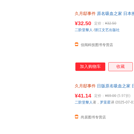
久月邸事件
原名吸血之家 日本
本第1届鲇川哲也奖佳作外国文
¥32.50
定价：
¥32.50
二阶堂黎人
/
浙江文艺出版社
佳阅科技图书专营店
加入购物车
收藏
久月邸事件
日版原名吸血之家 
库系列＜优选包邮好书＞ 正版图
¥41.14
定价：
¥69.00
(5.97折)
二阶堂黎人
著，
罗亚星
译
/2025-07-0
尚居图书专营店