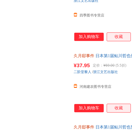
浙江文艺出版社
四季图书专营店
加入购物车
收藏
久月邸事件
日本第1届鲇川哲也佳
文库 古宅谜案 密室诡计 吸血
¥37.95
定价：
¥69.00
(5.5折)
二阶堂黎人
/
浙江文艺出版社
河南建农图书专营店
加入购物车
收藏
久月邸事件
日本第1届鲇川哲也