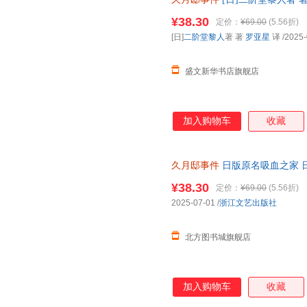
图书】 正规电子发票 多仓就近
¥38.30
定价：
¥69.00
(5.56折)
[日]
二阶堂黎人
著 著
罗亚星
译
/2025-
盛文新华书店旗舰店
加入购物车
收藏
久月邸事件
日版原名吸血之家 
库系列 正版全新书籍 正规发票 
¥38.30
定价：
¥69.00
(5.56折)
2025-07-01
/
浙江文艺出版社
北方图书城旗舰店
加入购物车
收藏