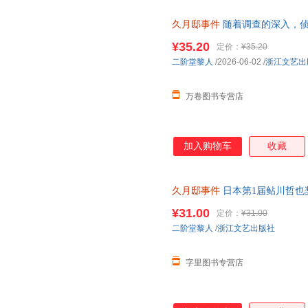
久月邸事件
随着调查的深入，侦
邸中曾发生的雪地无足迹杀人案
¥35.20
定价：
¥35.20
只卖正版！电子发票！幼儿童书
二阶堂黎人
/2026-06-02
/
浙江文艺出
万卷图书专营店
加入购物车
收藏
久月邸事件
日本第1届鲇川哲也
作 蜘蛛文库系列 古宅谜案密室
¥31.00
定价：
¥31.00
二阶堂黎人
/
浙江文艺出版社
字里图书专营店