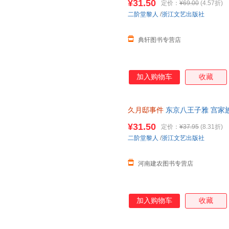
¥31.50
定价：
¥69.00
(4.57折)
二阶堂黎人
/
浙江文艺出版社
典轩图书专营店
加入购物车
收藏
久月邸事件
东京八王子雅 宫家
泥地无 足迹杀人案件 二阶堂黎
¥31.50
定价：
¥37.95
(8.31折)
二阶堂黎人
/
浙江文艺出版社
河南建农图书专营店
加入购物车
收藏