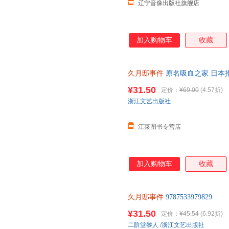
辽宁音像出版社旗舰店
加入购物车
收藏
久月邸事件
原名吸血之家 日本
本第1届鲇川哲也佳作外国文学
¥31.50
定价：
¥69.00
(4.57折)
在线客服有优惠
浙江文艺出版社
江莱图书专营店
加入购物车
收藏
久月邸事件
9787533979829
¥31.50
定价：
¥45.54
(6.92折)
二阶堂黎人
/
浙江文艺出版社