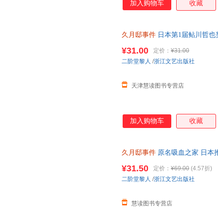
加入购物车
收藏
久月邸事件
日本第1届鲇川哲也
作 蜘蛛文库系列 古宅谜案密室
¥31.00
定价：
¥31.00
二阶堂黎人
/
浙江文艺出版社
天津慧读图书专营店
加入购物车
收藏
久月邸事件
原名吸血之家 日本
本第1届鲇川哲也佳作外国文学
¥31.50
定价：
¥69.00
(4.57折)
持7天无理由退换货
二阶堂黎人
/
浙江文艺出版社
慧读图书专营店