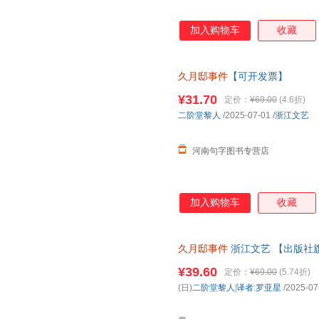
加入购物车
收藏
久月邸事件
【可开发票】
¥31.70
定价：
¥69.00
(4.6折)
二阶堂黎人
/2025-07-01
/
浙江文艺
河南句字图书专营店
加入购物车
收藏
久月邸事件
浙江文艺 【出版社
¥39.60
定价：
¥69.00
(5.74折)
(日)
二阶堂黎人|译者
:
罗亚星
/2025-07