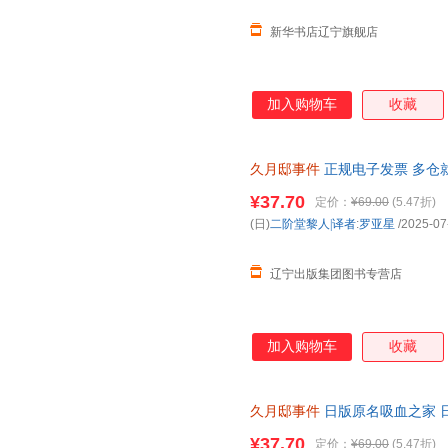
新华书店辽宁旗舰店
加入购物车
收藏
久月邸事件
正规电子发票 多仓
¥37.70
定价：
¥69.00
(5.47折)
(日)
二阶堂黎人|译者
:
罗亚星
/2025-07
辽宁出版集团图书专营店
加入购物车
收藏
久月邸事件
日版原名吸血之家 
库系列 正版全新书籍 正规发票 
¥37.70
定价：
¥69.00
(5.47折)