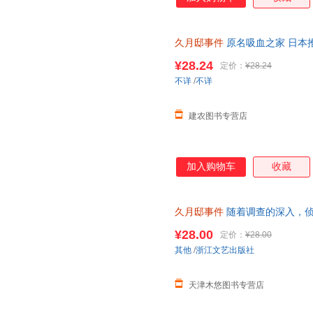
久月邸事件
原名吸血之家 日本
本第1届鲇川哲也奖佳作外国文
¥28.24
定价：
¥28.24
不详
/
不详
建农图书专营店
加入购物车
收藏
久月邸事件
随着调查的深入，侦
邸中曾发生的雪地无足迹杀人案
¥28.00
定价：
¥28.00
其他
/
浙江文艺出版社
天津木悠图书专营店