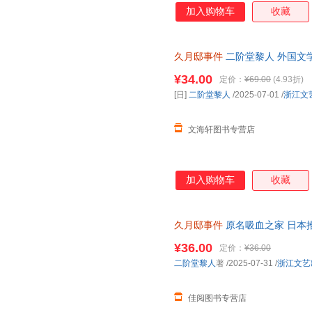
加入购物车
收藏
久月邸事件
二阶堂黎人 外国文学
室诡计 日版原名吸血之家 经典
¥34.00
定价：
¥69.00
(4.93折)
[日]
二阶堂黎人
/2025-07-01
/
浙江文
文海轩图书专营店
加入购物车
收藏
久月邸事件
原名吸血之家 日本
本第1届鲇川哲也奖佳作外国文
¥36.00
定价：
¥36.00
二阶堂黎人
著
/2025-07-31
/
浙江文艺
佳阅图书专营店