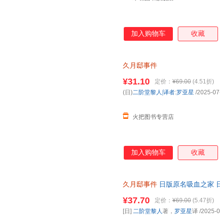
加入购物车
收藏
久月邸事件
¥31.10
定价：
¥69.00
(4.51折)
(日)
二阶堂黎人|译者
:
罗亚星
/2025-07
火把图书专营店
加入购物车
收藏
久月邸事件
日版原名吸血之家 
库系列 浙江文艺出版社 [日] 
¥37.70
定价：
¥69.00
(5.47折)
子发票
[日]
二阶堂黎人
著，
罗亚星
译
/2025-0