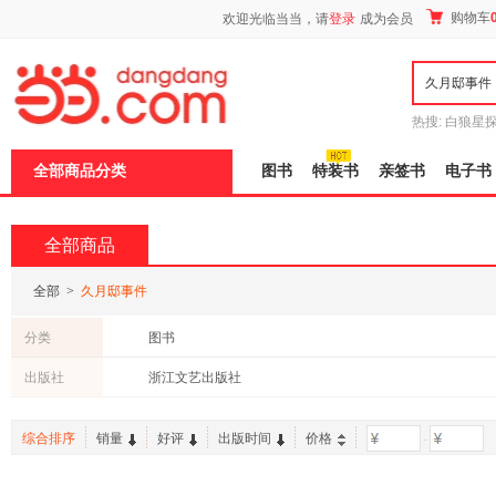
新
购物车
欢迎光临当当，请
登录
成为会员
窗
口
打
开
无
障
热搜:
白狼星
碍
师3
重建秦
说
全部商品分类
图书
特装书
亲签书
电子书
明
页
面,
按
全部商品
Ctrl
加
波
全部
>
久月邸事件
浪
键
分类
图书
打
开
出版社
浙江文艺出版社
导
盲
模
综合排序
销量
好评
出版时间
价格
-
式