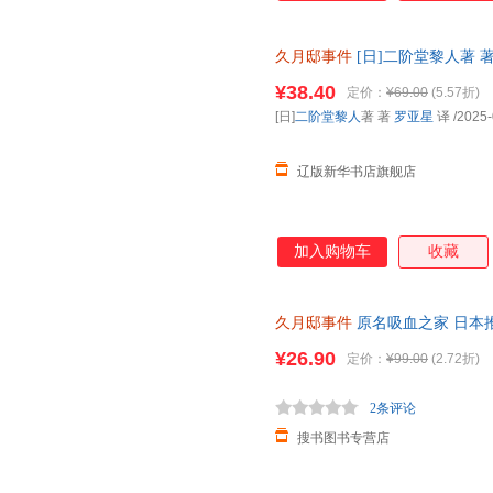
久月邸事件
[日]二阶堂黎人著 著 
正版全新书籍 多仓发货 正规发
¥38.40
定价：
¥69.00
(5.57折)
[日]
二阶堂黎人
著 著
罗亚星
译
/2025-
辽版新华书店旗舰店
加入购物车
收藏
久月邸事件
原名吸血之家 日本
本第1届鲇川哲也奖佳作外国文
¥26.90
定价：
¥99.00
(2.72折)
2条评论
搜书图书专营店