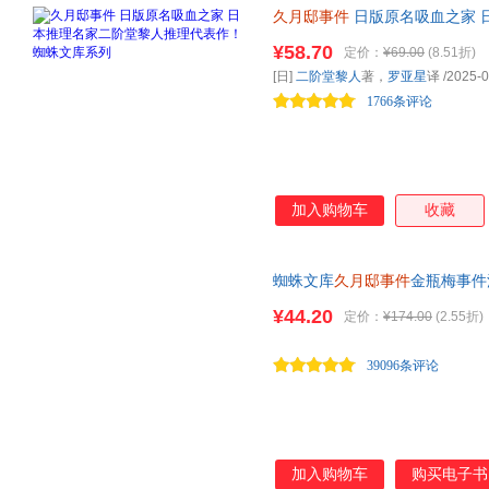
久月邸事件
日版原名吸血之家 
库系列 日本第1届鲇川哲也奖佳
¥58.70
定价：
¥69.00
(8.51折)
[日]
二阶堂黎人
著，
罗亚星
译
/2025-0
1766条评论
加入购物车
收藏
蜘蛛文库
久月邸事件
金瓶梅事件
凶遗骸拼图唐案无名鬼门寮莫比
¥44.20
定价：
¥174.00
(2.55折)
39096条评论
加入购物车
购买电子书