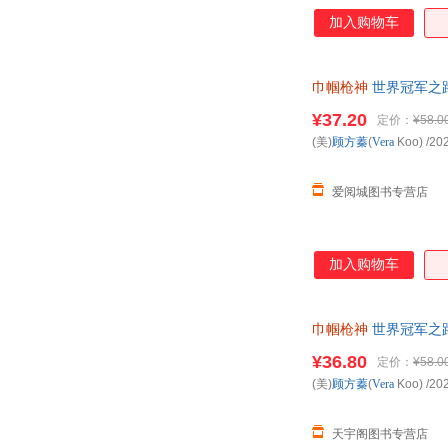
加入购物车
巾帼枪神
世界冠军之路 
次日达，团购优惠咨
¥37.20
定价：
¥58.0
(美)
顾方蓁
(
Vera
Koo)
/20
爱阅城图书专营店
加入购物车
巾帼枪神
世界冠军之路
¥36.80
定价：
¥58.0
(美)
顾方蓁
(
Vera
Koo)
/20
天宇阁图书专营店