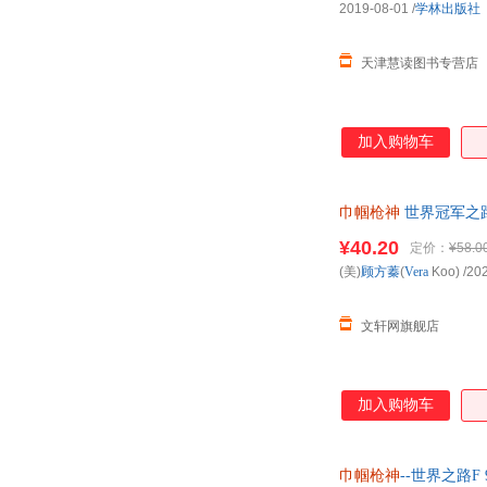
2019-08-01
/
学林出版社
天津慧读图书专营店
加入购物车
巾帼枪神
世界冠军之路
¥40.20
定价：
¥58.0
(美)
顾方蓁
(
Vera
Koo)
/20
文轩网旗舰店
加入购物车
巾帼枪神
--世界之路F 9