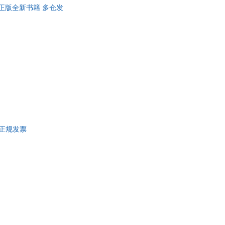
学林 正版全新书籍 多仓发
具
品
外
品
讯
音
公
器
 正规发票