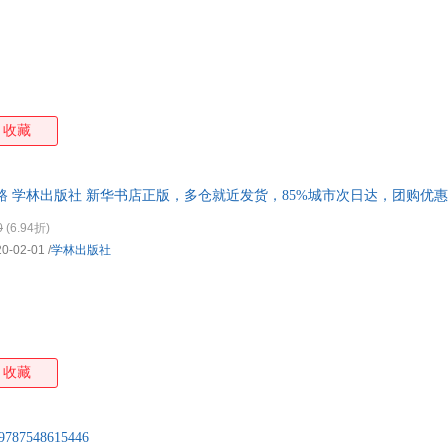
收藏
 学林出版社 新华书店正版，多仓就近发货，85%城市次日达，团购优
0
(6.94折)
20-02-01
/
学林出版社
收藏
787548615446