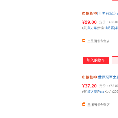
巾帼枪神
(世界冠军之
¥29.00
定价：
¥58.0
(美)
顾方蓁|
责编:
汤丹磊|
土星图书专营店
加入购物车
巾帼枪神
世界冠军之路 
购优惠咨询在线客服
¥37.20
定价：
¥58.0
(美)
顾方蓁
(
Vera
Koo)
/20
墨渊图书专营店