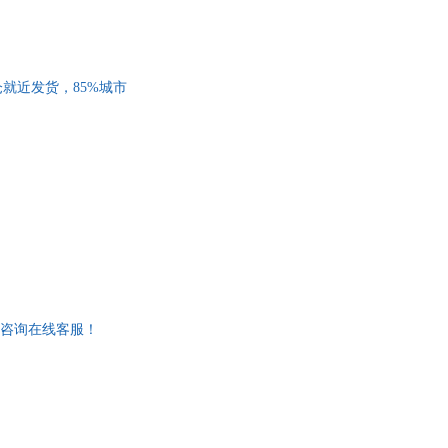
多仓就近发货，85%城市
惠咨询在线客服！