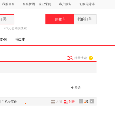
我的当当
当当拼团
企业采购
客户服务
切换无障碍
分类
我的订单
购物车
类
9.9元包
高级搜索
文创
毛边本
批量搜索
妆
品
饰
多选
鞋
用
饰
手机专享价
大图
列表
1
/1