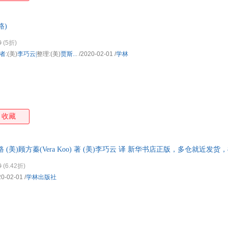
路)
0
(5折)
译者
:(美)
李巧云|
整理:(美)
贾斯..
.
/2020-02-01
/
学林
收藏
(美)顾方蓁(Vera Koo) 著 (美)李巧云 译 新华书店正版，多仓就近发
！
0
(6.42折)
20-02-01
/
学林出版社