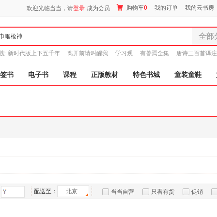
购物车
0
我的订单
我的云书房
欢迎光临当当，请
登录
成为会员
全部
全部分
搜:
新时代版上下五千年
离开前请叫醒我
学习观
有兽焉全集
唐诗三百首译注
尾品汇
图书
签书
电子书
课程
正版教材
特色书城
童装童鞋
电子书
音像
影视
时尚美
母婴用
玩具
孕婴服
童装童
家居日
家具装
配送至：
北京
当当自营
只看有货
促销
服装
特卖
预售
入驻商家
鞋