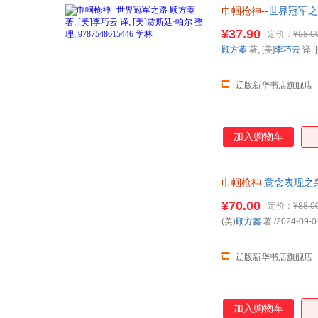
巾帼枪神
--世界冠军之路
货 正规发票
¥37.90
定价：
¥58.0
顾方蓁
著; [美]
李巧云
译; 
辽版新华书店旗舰店
加入购物车
巾帼枪神
意念表现之泉 
¥70.00
定价：
¥88.0
(美)
顾方蓁
著
/2024-09-0
辽版新华书店旗舰店
加入购物车