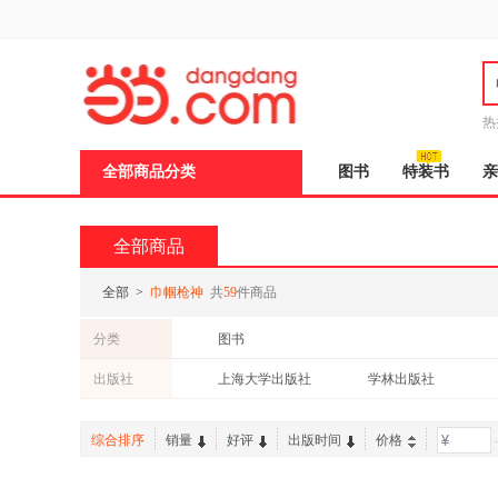
新
窗
口
打
开
无
障
热
碍
邮
说
全部商品分类
图书
特装书
亲
明
页
面,
按
全部商品
Ctrl
加
波
全部
>
巾帼枪神
共
59
件商品
浪
键
分类
图书
打
开
出版社
上海大学出版社
学林出版社
导
盲
模
综合排序
销量
好评
出版时间
价格
-
式