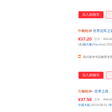
加入购物车
巾帼枪神
世界冠军之路
¥37.20
定价：
¥58.0
(美)
顾方蓁
(
Vera
Koo)
/20
四川新华书店教育专
加入购物车
巾帼枪神
--世界之路
¥37.58
定价：
¥58.0
中国大陆
/2019-08-01
/
学