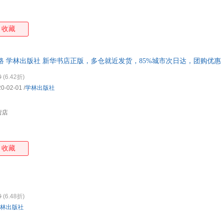
收藏
 学林出版社 新华书店正版，多仓就近发货，85%城市次日达，团购优
0
(6.42折)
20-02-01
/
学林出版社
营店
收藏
0
(6.48折)
林出版社