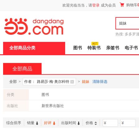
新
购物车
欢迎光临当当，请
登录
成为会员
窗
口
打
开
无
障
热搜:
多多罗
碍
传说
十日终
说
全部商品分类
图书
特装书
亲签书
电子书
明
页
面,
按
全部商品
Ctrl
加
波
全部
>
作者：
路易莎·梅·奥尔科特
>
姐妹
清除筛选
浪
键
分类
图书
打
开
出版社
新世界出版社
导
盲
模
综合排序
销量
好评
出版时间
价格
-
式