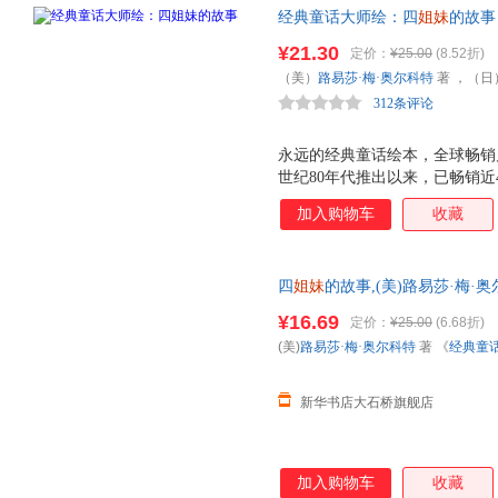
经典童话大师绘：四
姐妹
的故事
种文字，总销量超过1亿册，全
¥21.30
定价：
¥25.00
(8.52折)
赠纯正英文故事音频！唯美、可
（美）
路易莎·梅·奥尔科特
著 ，（日
子重温儿时美好回忆！
312条评论
永远的经典童话绘本，全球畅销几
世纪80年代推出以来，已畅销近
20多种文字，销往多个国家和
加入购物车
收藏
经典，孩子们的童话故事： 精选
生童话》《一千零一夜》，以及
事，富有哲理和趣味。 大师级
四
姐妹
的故事,(美)路易莎·梅·
起长盛不衰的绘画风潮 ：本书
平田昭吾 绘,新世界出版社 【
本现代漫画之父 漫画之神 手
¥16.69
定价：
¥25.00
(6.68折)
货 85%城市次日送达！团购优惠咨询
铁臂阿童木 ，从此一发不可收
(美)
路易莎·梅·奥尔科特
著 《
经典童
是在销量上，他都取得惊人的成
影响力。他的作
出版社
新华书店大石桥旗舰店
加入购物车
收藏