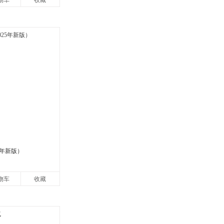
物车
收藏
快
5年新版）
物车
收藏