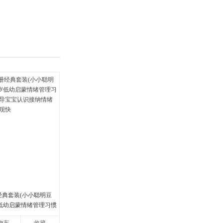
具
品
外
品
讯
音
公
器
经典套装(小小聪明豆
岁低幼启蒙情绪管理习惯
宝宝认识接纳情绪培