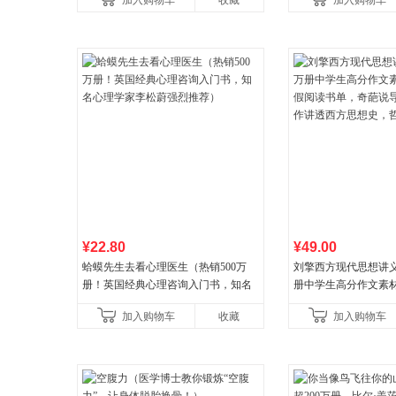
加入购物车
收藏
加入购物车
¥22.80
¥49.00
蛤蟆先生去看心理医生（热销500万
刘擎西方现代思想讲义
册！英国经典心理咨询入门书，知名
册中学生高分作文素
心理学家李松蔚强烈推荐）
阅读书单，奇葩说导
加入购物车
收藏
加入购物车
讲透西方思想史，哲