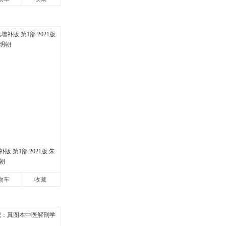
.第1部.2021版.朱
朝
物车
收藏