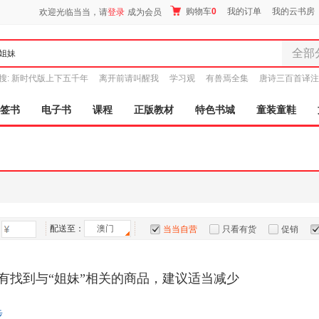
购物车
0
我的订单
我的云书房
欢迎光临当当，请
登录
成为会员
全部
全部分
搜:
新时代版上下五千年
离开前请叫醒我
学习观
有兽焉全集
唐诗三百首译注
尾品汇
图书
签书
电子书
课程
正版教材
特色书城
童装童鞋
电子书
音像
影视
时尚美
母婴用
玩具
配送至：
澳门
孕婴服
当当自营
只看有货
促销
童装童
特卖
预售
入驻商家
家居日
有找到与“姐妹”相关的商品，建议适当减少
家具装
服装
步
鞋