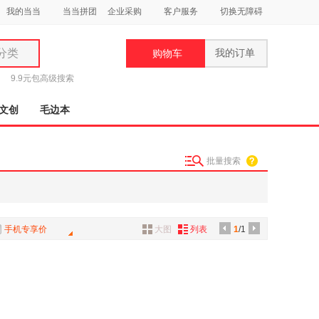
我的当当
当当拼团
企业采购
客户服务
切换无障碍
分类
我的订单
购物车
类
9.9元包
高级搜索
文创
毛边本
批量搜索
妆
品
饰
手机专享价
大图
列表
1
/1
鞋
用
饰