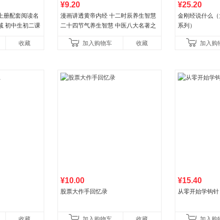
¥9.20
¥25.20
上册配套阅读名
漫画讲透黄帝内经 十二时辰养生智慧
金刚经说什么（
减 初中生初二课
二十四节气养生智慧 中医八大名著之
系列）
一养生图解 皇帝内经漫画版原版
收藏
加入购物车
收藏
加入购
¥10.00
¥15.40
股票大作手回忆录
从零开始学钩针
收藏
加入购物车
收藏
加入购