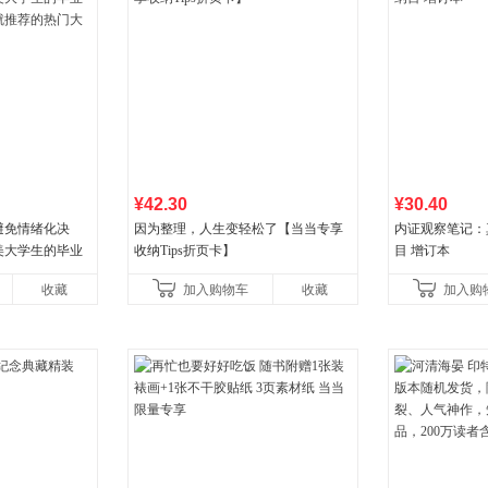
¥42.30
¥30.40
避免情绪化决
因为整理，人生变轻松了【当当专享
内证观察笔记：
美大学生的毕业
收纳Tips折页卡】
目 增订本
就推荐的热门大
收藏
加入购物车
收藏
加入购