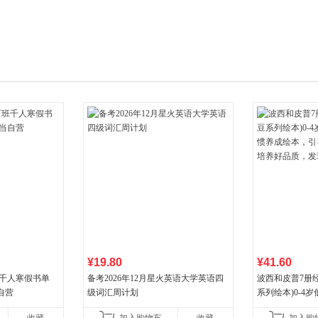
箱包皮
手表饰
运动户
汽车用
食品
手机通
数码影
电脑办
大家电
家用电
¥19.80
¥41.60
班千人寒假书单
备考2026年12月星火英语大学英语四
波西和皮普7册
自营
级词汇周计划
系列绘本)0-4
养成绘本，引导