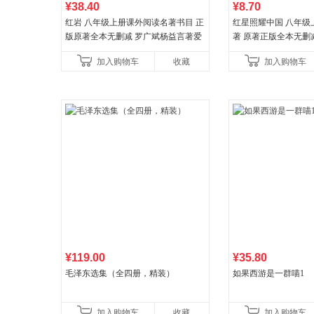
¥38.40
¥8.70
红岩 八年级上册课外阅读名著书目 正
红星照耀中国 八年级
版原著全本无删减 罗广斌杨益言著爱
著 原著正版全本无删
国主义红色经典书籍初中生课外书中
外阅读
加入购物车
收藏
加入购物车
国青年出版社
¥119.00
¥35.80
毛泽东选集（全四册，精装）
如果西游是一群喵1
加入购物车
收藏
加入购物车