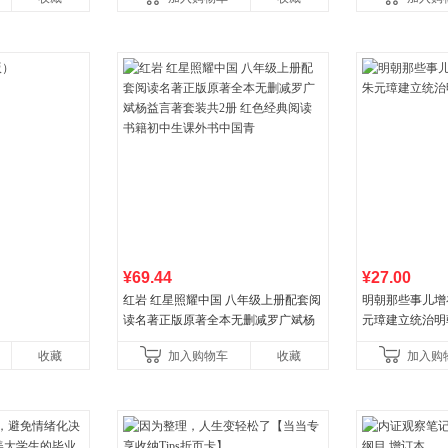
¥69.44
¥27.00
红岩 红星照耀中国 八年级上册配套阅
明朝那些事儿增补版
读名著正版原著全本无删减罗广斌杨
元璋建立统治明
益言著套装共2册 红色经典阅读书籍
收藏
加入购物车
收藏
加入购
初中生课外书中国青