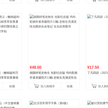
收藏
加入购物车
收藏
加入购
养好品质，发现
¥48.00
¥17.50
（畅销超80万
病隙碎笔史铁生 光影纪念版 书内彩插
了凡四训（202
材库常驻寒暑假
作者亲摄照片12幅 史铁生充满灵性光
师刘擎经典之作
辉的生命笔记 当当自营图书
收藏
加入购物车
收藏
加入购
学知