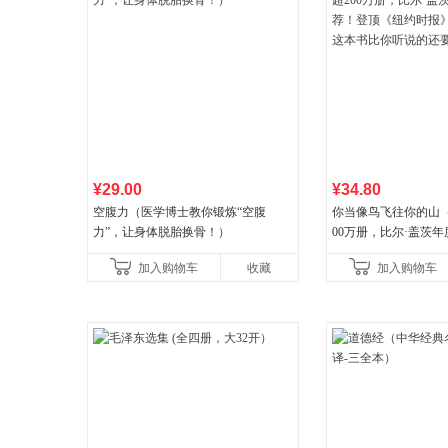
¥29.00
¥34.80
空腹力（医学博士教你锻炼“空腹
你当像鸟飞往你的山
力”，让身体脱胎换骨！）
00万册，比尔·盖茨
顶《纽约时报》畅销榜
加入购物车
收藏
加入购物车
比你听说的还要