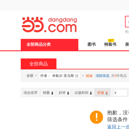
新
窗
口
打
开
无
障
热
碍
邮
说
全部商品分类
图书
特装书
亲
明
页
面,
按
全部商品
Ctrl
加
波
全部
>
作者：
米歇尔·亚当斯
>
姐妹
清除筛选
共
0
件商品
浪
键
打
综合排序
销量
好评
出版时间
价格
-
开
导
盲
模
抱歉，没
式
筛选条件
返回上一