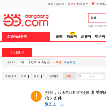
新
购物车
欢迎光临当当，请
登录
成为会员
窗
口
打
开
无
障
热搜:
怪杰佐
碍
谎
吾辈如神
说
全部商品分类
图书
特装书
亲签书
电子书
明
页
面,
按
全部商品
Ctrl
加
波
全部
>
作者：
米歇尔·亚当斯
>
姐妹
清除筛选
浪
键
打
综合排序
销量
好评
出版时间
价格
-
开
导
盲
模
抱歉，没有找到与“姐妹”相关的
式
筛选条件
返回上一步