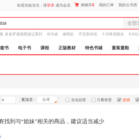
购物车
0
我的订单
我的云书房
欢迎光临当当，请
登录
成为会员
全部
全部分
搜:
多多罗漫画西游记系列
何为道
南明史
不完美传说
十日终焉新生
9.9
尾品汇
图书
签书
电子书
课程
正版教材
特色书城
童装童鞋
电子书
音像
影视
时尚美
母婴用
玩具
配送至：
台湾
孕婴服
当当自营
只看有货
促销
童装童
特卖
预售
入驻商家
家居日
有找到与“姐妹”相关的商品，建议适当减少
家具装
服装
步
鞋