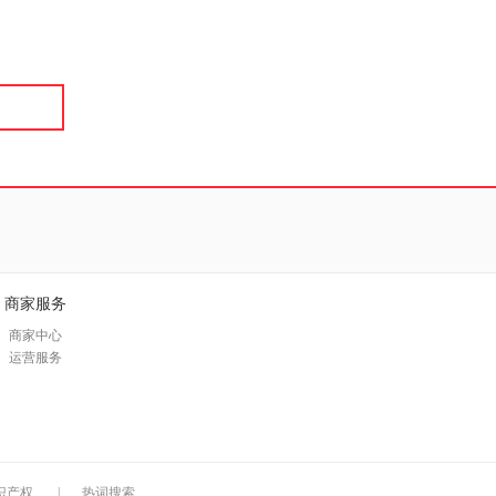
具
品
外
品
讯
音
公
器
商家服务
商家中心
运营服务
识产权
|
热词搜索