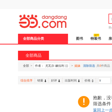
新
窗
口
打
开
无
障
热
碍
说
全部商品分类
图书
特装书
亲
明
页
面,
按
全部商品
Ctrl
加
波
全部
>
作者：
尤瓦尔·赫拉利
>
姐妹
清除筛选
共
0
件商品
浪
键
打
综合排序
销量
好评
出版时间
价格
-
开
导
盲
模
抱歉，没
式
筛选条件
返回上一