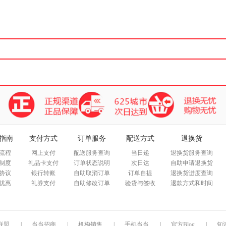
箱包皮
手表饰
运动户
汽车用
食品
手机通
数码影
电脑办
大家电
家用电
指南
支付方式
订单服务
配送方式
退换货
流程
网上支付
配送服务查询
当日递
退换货服务查询
制度
礼品卡支付
订单状态说明
次日达
自助申请退换货
协议
银行转账
自助取消订单
订单自提
退换货进度查询
优惠
礼券支付
自助修改订单
验货与签收
退款方式和时间
联盟
|
当当招商
|
机构销售
|
手机当当
|
官方Blog
|
知