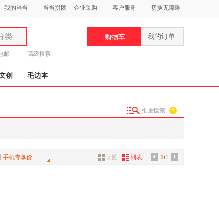
我的当当
当当拼团
企业采购
客户服务
切换无障碍
分类
我的订单
购物车
类
元包邮
高级搜索
文创
毛边本
批量搜索
妆
品
饰
手机专享价
大图
列表
1
/1
鞋
用
饰