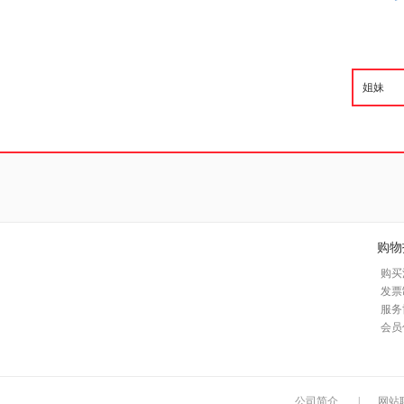
购物
购买
发票
服务
会员
公司简介
|
网站