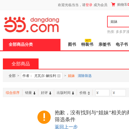
新
购物车
欢迎光临当当，请
登录
成为会员
窗
口
打
开
无
障
热搜:
多多罗
碍
传说
十日终
说
全部商品分类
图书
特装书
亲签书
电子书
明
页
面,
按
全部商品
Ctrl
加
波
全部
>
作者：
尤瓦尔·赫拉利
>
姐妹
清除筛选
浪
键
打
综合排序
销量
好评
出版时间
价格
-
开
导
盲
模
抱歉，没有找到与“姐妹”相关的
式
筛选条件
返回上一步