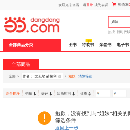
新
购物车
欢迎光临当当，请
登录
成为会员
窗
口
打
开
无
障
热搜:
新时代
碍
有兽焉全集
说
全部商品分类
图书
特装书
亲签书
电子书
明
页
面,
按
全部商品
Ctrl
加
波
全部
>
作者：
尤瓦尔·赫拉利
>
姐妹
清除筛选
浪
键
打
综合排序
销量
好评
出版时间
价格
-
开
导
盲
模
抱歉，没有找到与“姐妹”相关的
式
筛选条件
返回上一步