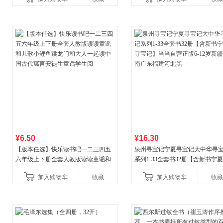
¥6.50
¥16.30
【版本任选】快乐读书吧一二三四五
泉州寻宝记宁夏寻宝记大中华寻
六年级上下册全套人教版读读童谣和
系列1-33全套书32册【含新书宁
儿歌小鲤鱼跳龙门和大人一起读中国
宝记】当当自营正版6-12岁新疆
加入购物车
收藏
加入购物车
收藏
古代寓言安徒生童话学生阅
广东福建河北黑