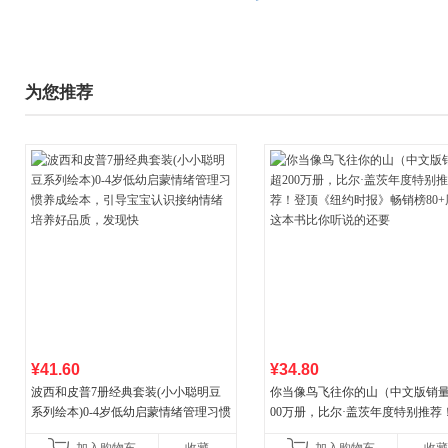
为您推荐
¥41.60
¥34.80
波西和皮普7册经典套装(小小聪明豆
你当像鸟飞往你的山（中文版销量
系列绘本)0-4岁低幼启蒙情绪管理习惯
00万册，比尔·盖茨年度特别推荐
养成绘本，引导宝宝认识接纳情绪培
顶《纽约时报》畅销榜80+周，这