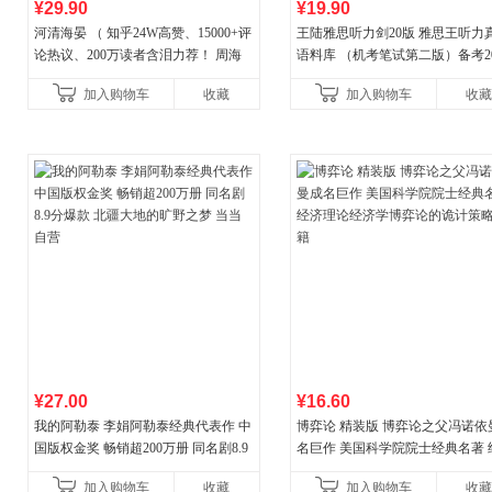
¥29.90
¥19.90
河清海晏 （ 知乎24W高赞、15000+评
王陆雅思听力剑20版 雅思王听力
论热议、200万读者含泪力荐！ 周海
语料库 （机考笔试第二版）备考20
晏，你去守护世间的海晏河清，我来
年新版领跑雅思听力IELTS听力
加入购物车
收藏
加入购物车
收藏
守护你！
新增在
¥27.00
¥16.60
我的阿勒泰 李娟阿勒泰经典代表作 中
博弈论 精装版 博弈论之父冯诺依
国版权金奖 畅销超200万册 同名剧8.9
名巨作 美国科学院院士经典名著 
分爆款 北疆大地的旷野之梦 当当自营
理论经济学博弈论的诡计策略书
加入购物车
收藏
加入购物车
收藏