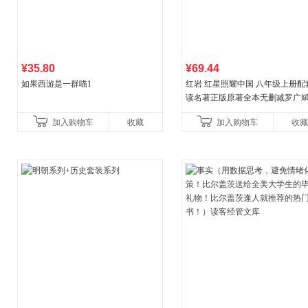
¥35.80
¥69.44
如果西游是一群喵1
红岩 红星照耀中国 八年级上册配
读名著正版原著全本无删减罗广
益言著套装共2册 红色经典阅读书
加入购物车
收藏
加入购物车
收藏
初中生课外书中国青