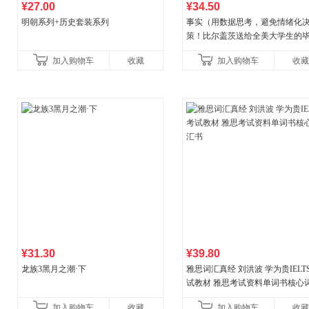
¥27.00
¥34.50
明朝系列+历史套装系列
事实（用数据思考，避免情绪化
策！比尔盖茨送给全美大学生的
礼物！比尔盖茨逢人就推荐的热
加入购物车
收藏
加入购物车
收藏
书！）读客经管文库
¥31.30
¥39.80
龙族3黑月之潮·下
雅思词汇真经 刘洪波 学为贵IELT
试教材 雅思考试资料单词书核心
书
加入购物车
收藏
加入购物车
收藏