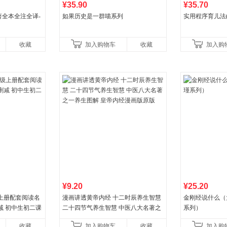
¥35.90
¥35.70
全本全注全译-
如果历史是一群喵系列
实用程序育儿法(
收藏
加入购物车
收藏
加入购
¥9.20
¥25.20
上册配套阅读名
漫画讲透黄帝内经 十二时辰养生智慧
金刚经说什么（
减 初中生初二课
二十四节气养生智慧 中医八大名著之
系列）
一养生图解 皇帝内经漫画版原版
收藏
加入购物车
收藏
加入购