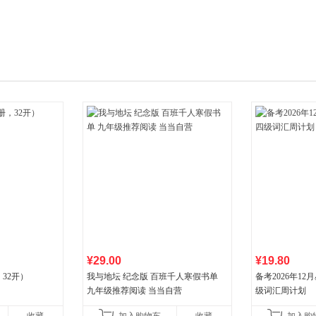
箱包皮
手表饰
运动户
汽车用
食品
手机通
数码影
电脑办
大家电
家用电
¥29.00
¥19.80
32开）
我与地坛 纪念版 百班千人寒假书单
备考2026年1
九年级推荐阅读 当当自营
级词汇周计划