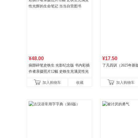
¥48.00
¥17.50
病隙碎笔史铁生 光影纪念版 书内彩插
了凡四训（2025年新
作者亲摄照片12幅 史铁生充满灵性光
辉的生命笔记 当当自营图书
加入购物车
收藏
加入购物车