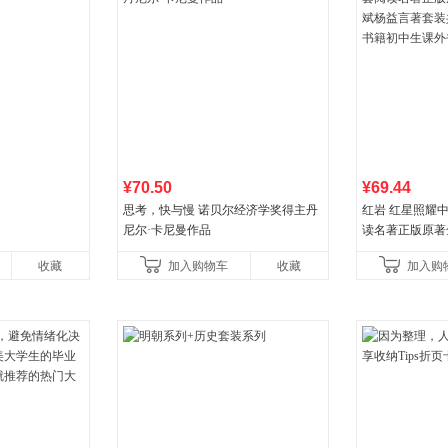
¥70.50
¥69.44
思考，快与慢 诺贝尔经济学奖得主丹
红岩 红星照耀
尼尔·卡尼曼作品
读名著正版原著
益言著套装共2
收藏
加入购物车
收藏
加入购
初中生课外书中