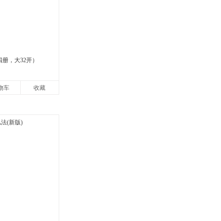
四册，大32开）
物车
收藏