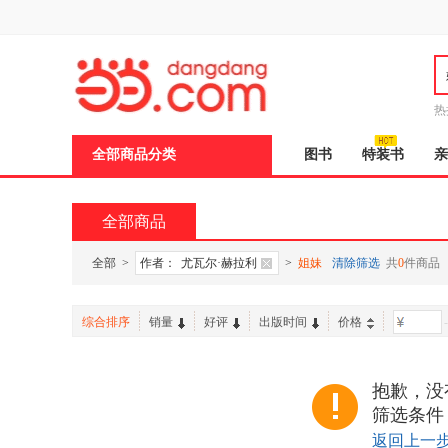
新
窗
口
打
开
无
障
热
碍
说
全部商品分类
图书
特装书
亲
明
页
面,
按
全部商品
Ctrl
加
波
全部
>
作者：
尤瓦尔·赫拉利
>
姐妹
清除筛选
共
0
件商品
浪
键
打
综合排序
销量
好评
出版时间
价格
-
开
导
盲
模
抱歉，没
式
筛选条件
返回上一