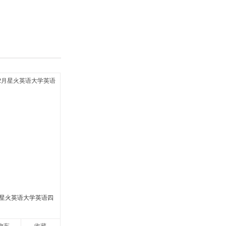
具
品
外
品
讯
音
公
器
2月星火英语大学英语四