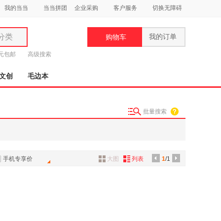
我的当当
当当拼团
企业采购
客户服务
切换无障碍
分类
我的订单
购物车
类
9元包邮
高级搜索
文创
毛边本
批量搜索
妆
品
饰
手机专享价
大图
列表
1
/1
鞋
用
饰