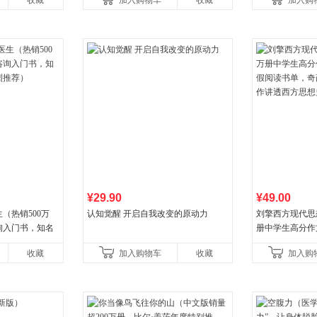
收藏
加入购物车
收藏
加入购
¥29.90
¥49.00
（热销500万
认知觉醒 开启自我改变的原动力
刘擎西方现代思
询入门书，知名
册中学生高分作
推荐）
阅读书单，奇葩
收藏
加入购物车
收藏
加入购
讲透西方思想史