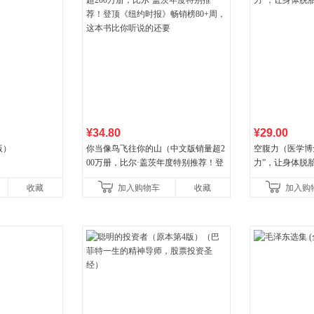
¥34.80
¥29.00
版）
你当像鸟飞往你的山（中文版销量超2
空腹力（医学博
00万册，比尔·盖茨年度特别推荐！登
力”，让身体脱
顶《纽约时报》畅销榜80+周，这本书
收藏
加入购物车
收藏
加入购
比你听说的还要