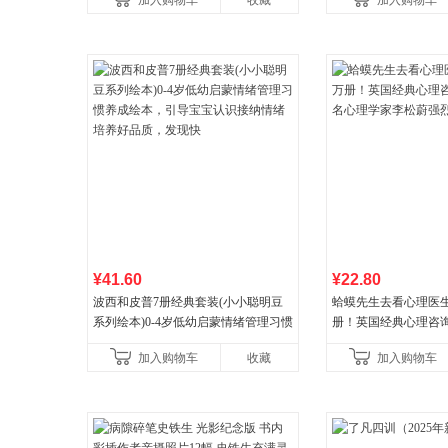
加入购物车
收藏
加入购物车
¥41.60
¥22.80
波西和皮普7册经典套装(小小聪明豆
蛤蟆先生去看心理医生
系列绘本)0-4岁低幼启蒙情绪管理习惯
册！英国经典心理咨
养成绘本，引导宝宝认识接纳情绪培
心理学家李松蔚强烈
加入购物车
收藏
加入购物车
养好品质，发现快