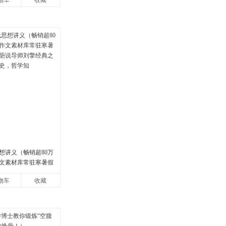
物车
收藏
想讲义（畅销超80万
文素材库常驻寒暑假
说导师刘擎经典之作
物车
收藏
，哲学知