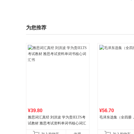
为您推荐
¥39.80
¥56.70
雅思词汇真经 刘洪波 学为贵IELTS考
毛泽东选集（全四册，
试教材 雅思考试资料单词书核心词汇
书