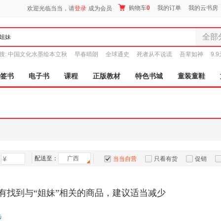
购物车
0
我的订单
我的云书房
欢迎光临当当，请
登录
成为会员
全部
全部分
搜:
中国文化水墨绘本立秋
早春晴朗
全球通史
死者从不说谎
吾辈如神
9.
尾品汇
图书
签书
电子书
课程
正版教材
特色书城
童装童鞋
电子书
音像
影视
时尚美
母婴用
玩具
配送至：
广西
孕婴服
当当自营
只看有货
促销
童装童
特卖
预售
入驻商家
家居日
有找到与“姐妹”相关的商品，建议适当减少
家具装
服装
步
鞋