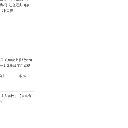
中国 八年级上册配套阅
全本无删减罗广斌杨
册 红色经典阅读书籍
物车
收藏
国青