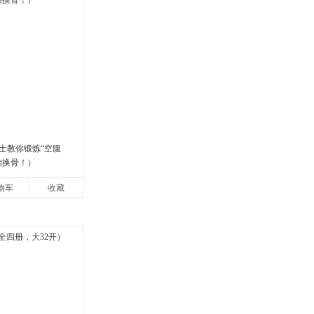
士教你锻炼“空腹
胎换骨！）
物车
收藏