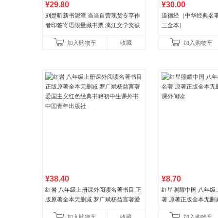
¥29.80
¥30.00
刘楚昕新书泥潭 当当自营现货专享作
道德经（中华经典名著
者印签寄语限量藏书票 漓江文学奖获
三全本）
奖作品 现货充足下单优先发货 当当自
加入购物车
收藏
加入购物车
营
¥38.40
¥8.70
红岩 八年级上册课外阅读名著书目 正
红星照耀中国 八年级
版原著全本无删减 罗广斌杨益言著爱
著 原著正版全本无删
国主义红色经典书籍初中生课外书中
外阅读
加入购物车
收藏
加入购物车