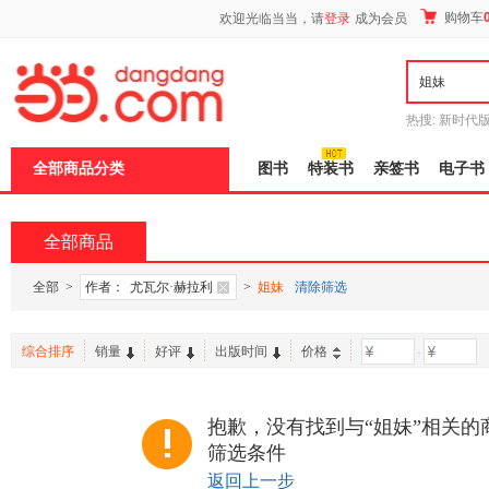
新
购物车
欢迎光临当当，请
登录
成为会员
窗
口
打
开
无
障
热搜:
新时代
碍
有兽焉全集
说
全部商品分类
图书
特装书
亲签书
电子书
明
页
面,
按
全部商品
Ctrl
加
波
全部
>
作者：
尤瓦尔·赫拉利
>
姐妹
清除筛选
浪
键
打
综合排序
销量
好评
出版时间
价格
-
开
导
盲
模
抱歉，没有找到与“姐妹”相关的
式
筛选条件
返回上一步