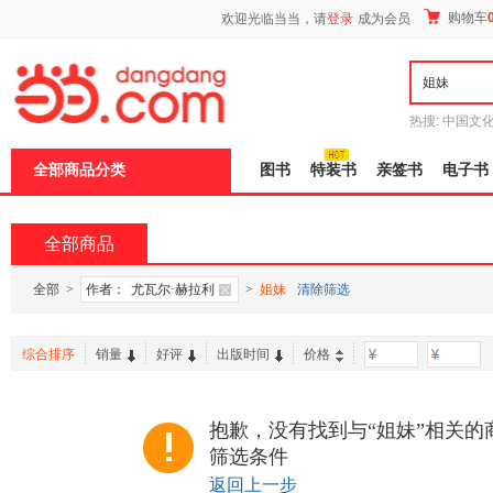
新
购物车
欢迎光临当当，请
登录
成为会员
窗
口
打
开
无
障
热搜:
中国文
碍
者从不说谎
说
全部商品分类
图书
特装书
亲签书
电子书
明
页
面,
按
全部商品
Ctrl
加
波
全部
>
作者：
尤瓦尔·赫拉利
>
姐妹
清除筛选
浪
键
打
综合排序
销量
好评
出版时间
价格
-
开
导
盲
模
抱歉，没有找到与“姐妹”相关的
式
筛选条件
返回上一步