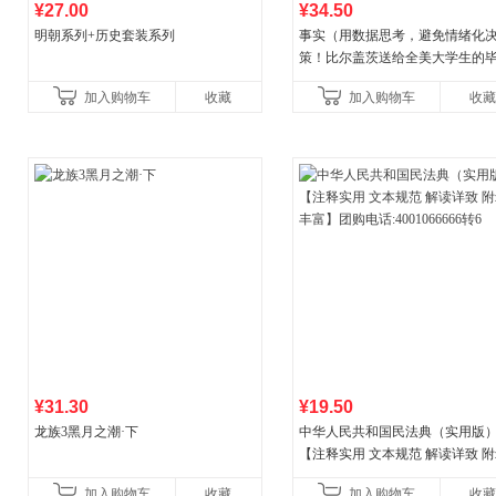
¥27.00
¥34.50
明朝系列+历史套装系列
事实（用数据思考，避免情绪化
策！比尔盖茨送给全美大学生的
礼物！比尔盖茨逢人就推荐的热
加入购物车
收藏
加入购物车
收藏
书！）读客经管文库
¥31.30
¥19.50
龙族3黑月之潮·下
中华人民共和国民法典（实用版
【注释实用 文本规范 解读详致 
丰富】团购电话:4001066666转6
加入购物车
收藏
加入购物车
收藏