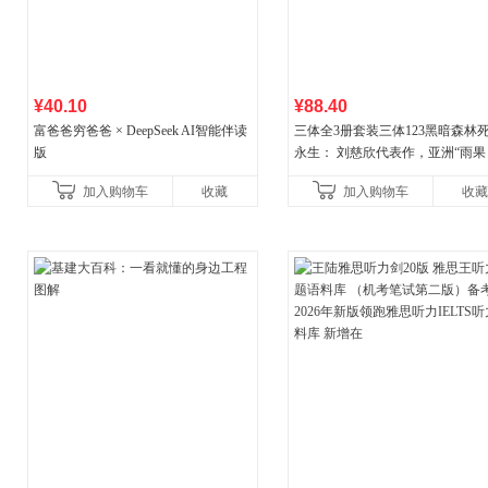
¥40.10
¥88.40
富爸爸穷爸爸 × DeepSeek AI智能伴读
三体全3册套装三体123黑暗森林
版
永生： 刘慈欣代表作，亚洲“雨果
奖”获奖作品！中国科幻基石丛书 
加入购物车
收藏
加入购物车
收藏
小说代表作