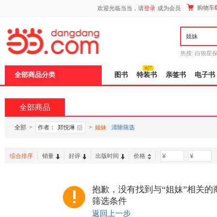
新
购物车
欢迎光临当当，请
登录
成为会员
窗
口
打
开
无
障
热搜:
白狼星
碍
师3
重建秦
说
全部商品分类
图书
特装书
亲签书
电子书
明
页
面,
按
全部商品
Ctrl
加
波
全部
>
作者：
郑悦琳
>
姐妹
清除筛选
浪
键
打
综合排序
销量
好评
出版时间
价格
-
开
导
盲
模
抱歉，没有找到与“姐妹”相关的
式
筛选条件
返回上一步