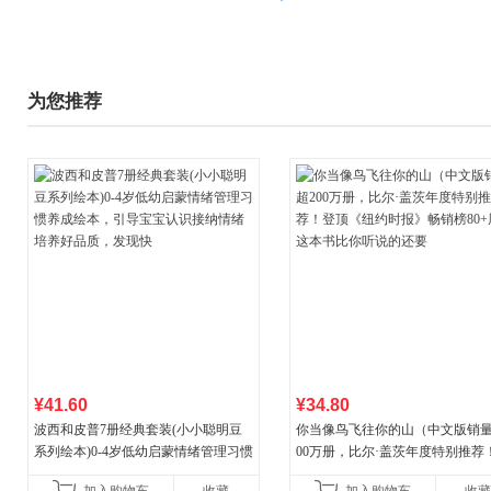
为您推荐
¥41.60
¥34.80
波西和皮普7册经典套装(小小聪明豆
你当像鸟飞往你的山（中文版销量
系列绘本)0-4岁低幼启蒙情绪管理习惯
00万册，比尔·盖茨年度特别推荐
养成绘本，引导宝宝认识接纳情绪培
顶《纽约时报》畅销榜80+周，这