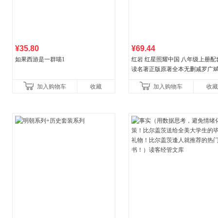
¥35.80
¥69.44
如果西游是一群喵1
红岩 红星照耀中国 八年级上册配
读名著正版原著全本无删减罗广
益言著套装共2册 红色经典阅读书
加入购物车
收藏
加入购物车
收藏
初中生课外书中国青