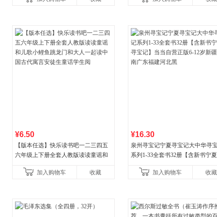
¥6.50
¥16.30
【版本任选】快乐读书吧一二三四五
泉州寻宝记宁夏寻宝记大中华寻
六年级上下册全套人教版读读童谣和
系列1-33全套书32册【含新书宁
儿歌小鲤鱼跳龙门和大人一起读中国
宝记】当当自营正版6-12岁新疆
加入购物车
收藏
加入购物车
收藏
古代寓言安徒生童话学生阅
广东福建河北黑