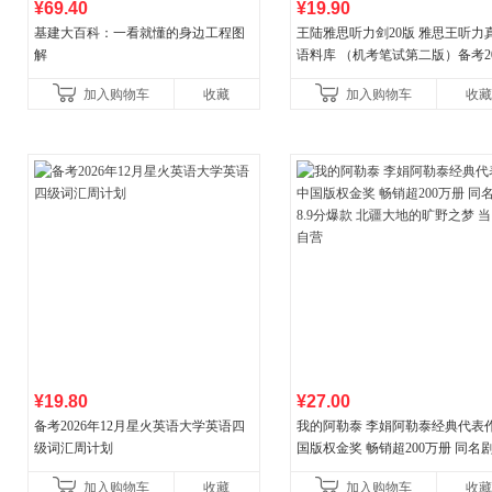
¥69.40
¥19.90
基建大百科：一看就懂的身边工程图
王陆雅思听力剑20版 雅思王听力
解
语料库 （机考笔试第二版）备考20
年新版领跑雅思听力IELTS听力
加入购物车
收藏
加入购物车
收藏
新增在
¥19.80
¥27.00
备考2026年12月星火英语大学英语四
我的阿勒泰 李娟阿勒泰经典代表作
级词汇周计划
国版权金奖 畅销超200万册 同名剧8
分爆款 北疆大地的旷野之梦 当当
加入购物车
收藏
加入购物车
收藏