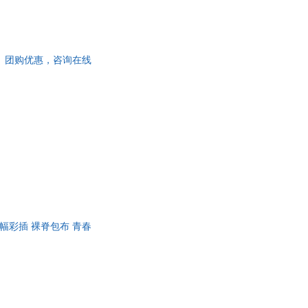
货】团购优惠，咨询在线
幅彩插 裸脊包布 青春