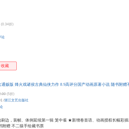
特卖
预售
入驻商家
箱包皮
手表饰
运动户
(0.34折)
汽车用
食品
评论
手机通
数码影
电脑办
大家电
收藏
家用电
念通贩版 烽火戏诸侯古典仙侠力作 8.9高评分国产动画原著小说 随书附赠
卷通贩版，收录动画授权长幅彩插 裸脊包布、金句刷边 搭配定制函套
2.00
(5折)
01
/
浙江文艺出版社
评论
刷边，装帧、体例延续第一辑 笼中雀 ★新增卷首语、动画授权长幅彩插
书附赠 不二猿手绘藏书票