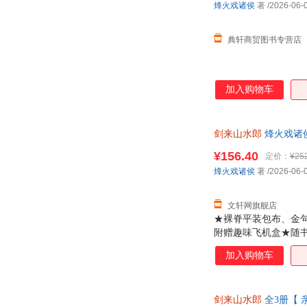
烽火戏诸侯
著
/2026-06-
典轩商贸图书专营店
加入购物车
剑来山水郎
烽火戏诸
版，多仓就近发货，8
¥156.40
定价：
¥25
烽火戏诸侯
著
/2026-06-
文轩网旗舰店
★裸脊平装包布、金句
附赠趣味飞机盒★随
加入购物车
剑来山水郎
全3册【 