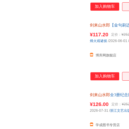
加入购物车
剑来山水郎
【金句刷边
客服
¥117.20
定价：
¥252
烽火戏诸侯
/2026-06-01
/
博库网旗舰店
加入购物车
剑来山水郎
全3册纪念
文学玄
¥126.00
定价：
¥25
2026-07-31
/
浙江文艺出
学成图书专营店