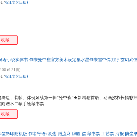
01
/
浙江文艺出版社
收藏
侯著小说实体书 剑来笼中雀官方美术设定集水墨剑来雪中悍刀行 玄幻武侠
5%城市次日达，团购优惠咨询在线客服！
2.00
(6.21折)
01
/
浙江文艺出版社
刷边，装帧、体例延续第一辑“笼中雀”★新增卷首语、动画授权长幅彩插
书附赠不二猿手绘藏书票
收藏
亲签钤印随机版 作者寄语+刷边 赠流麻 牌匾 信 藏书票 工艺票 海报 防尘