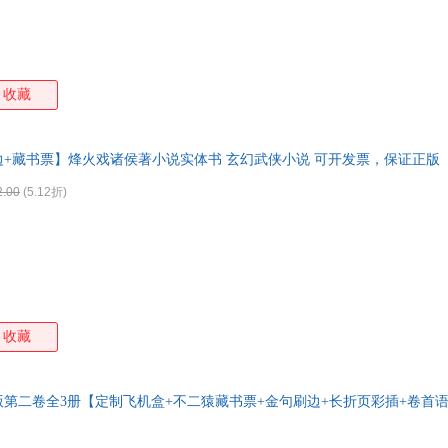
收藏
边+藏书票】烽火戏诸侯著小说实体书 玄幻武侠小说 可开发票，保证正版
2.00
(5.12折)
收藏
版第二卷全3册【定制飞机盒+不二猿藏书票+金句刷边+长折页彩插+卷首