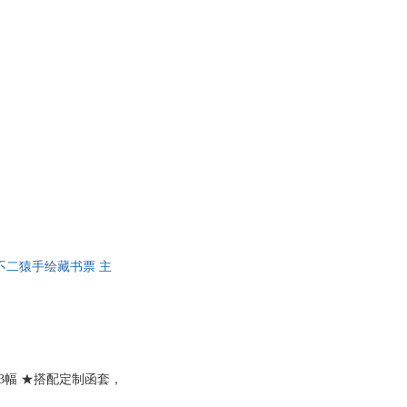
具
品
外
品
讯
音
公
器
不二猿手绘藏书票 主
3幅 ★搭配定制函套，