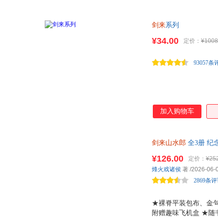
剑来
系列
¥34.00
定价：
¥1008
93057条
加入购物车
剑来山水郎
全3册 纪
题飞机 《剑来》第二
¥126.00
定价：
¥25
烽火戏诸侯
著
/2026-06-
2869条
★裸脊平装包布、金句
附赠趣味飞机盒 ★随