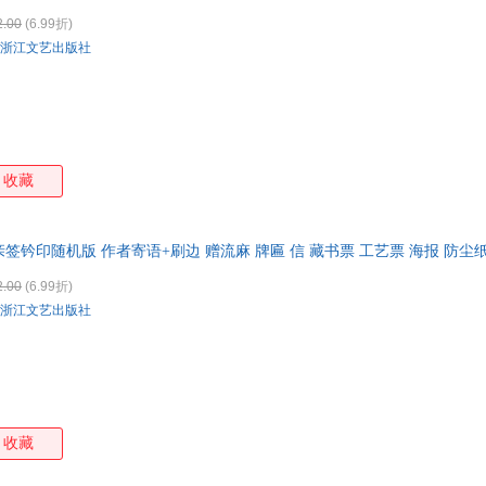
在线客服有优惠
2.00
(6.99折)
浙江文艺出版社
收藏
亲签钤印随机版 作者寄语+刷边 赠流麻 牌匾 信 藏书票 工艺票 海报 防尘
2.00
(6.99折)
浙江文艺出版社
收藏