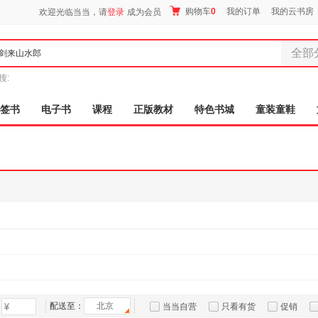
购物车
0
我的订单
我的云书房
欢迎光临当当，请
登录
成为会员
全部
全部分
搜:
尾品汇
图书
签书
电子书
课程
正版教材
特色书城
童装童鞋
电子书
音像
影视
时尚美
母婴用
玩具
孕婴服
童装童
家居日
家具装
服装
配送至：
北京
当当自营
只看有货
促销
鞋