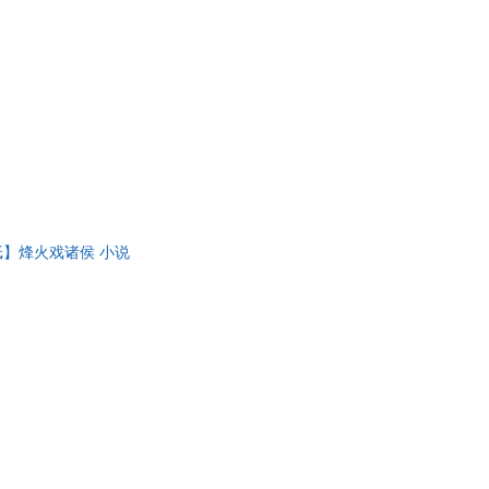
纸】烽火戏诸侯 小说