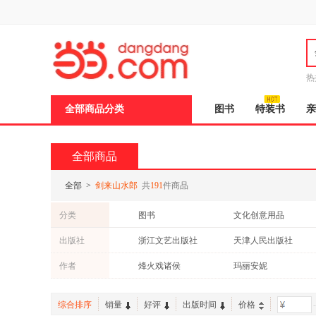
新
窗
口
打
开
无
障
热
碍
说
全部商品分类
图书
特装书
亲
明
页
面,
按
全部商品
Ctrl
加
波
全部
>
剑来山水郎
共
191
件商品
浪
键
分类
图书
文化创意用品
打
开
出版社
浙江文艺出版社
天津人民出版社
导
盲
作者
烽火戏诸侯
玛丽安妮
模
式
综合排序
销量
好评
出版时间
价格
-