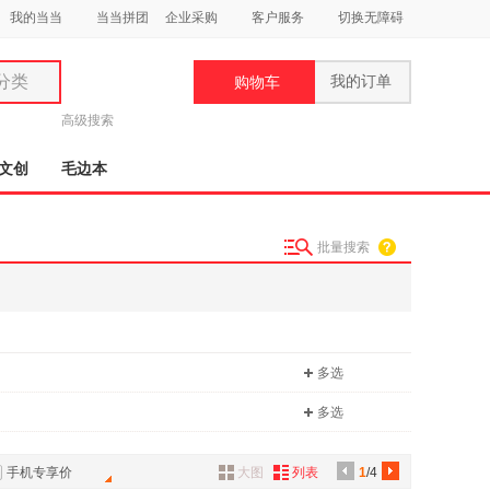
我的当当
当当拼团
企业采购
客户服务
切换无障碍
分类
我的订单
购物车
类
高级搜索
文创
毛边本
批量搜索
妆
品
饰
多选
鞋
用
多选
饰
手机专享价
大图
列表
1
/4