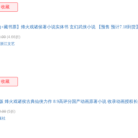
收藏
+藏书票】烽火戏诸侯著小说实体书 玄幻武侠小说 【预售 预计7.18到
.00
(4.66折)
浙江文艺
收藏
版 烽火戏诸侯古典仙侠力作 8.9高评分国产动画原著小说 收录动画授权长
2.00
(5折)
版社