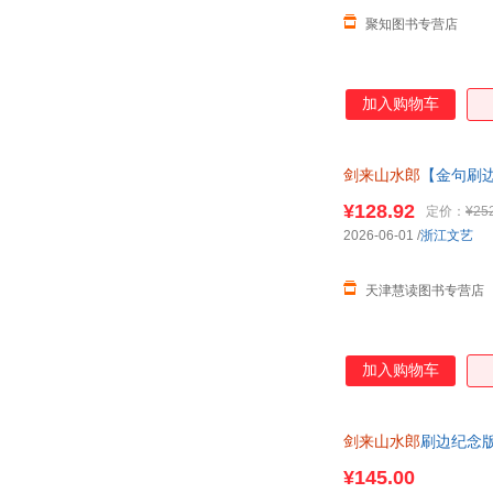
聚知图书专营店
加入购物车
剑来山水郎
【金句刷
¥128.92
定价：
¥25
2026-06-01
/
浙江文艺
天津慧读图书专营店
加入购物车
剑来山水郎
刷边纪念
纸】烽火戏诸侯
¥145.00