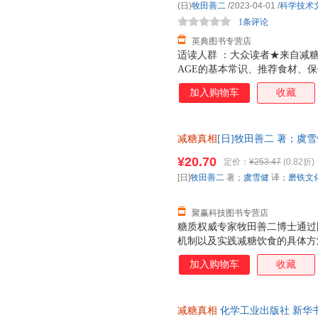
(日)
牧田善二
/2023-04-01
/
科学技术
1条评论
英典图书专营店
适读人群 ：大众读者★来自减
AGE的基本常识、推荐食材、
眠、情绪不稳定、免疫力低下，
加入购物车
收藏
二医学博士曾出版《饮食术》《
糖饮食第一人！带你走出减糖误
采用精美双封设计，五色印刷。
减糖真相
[日]牧田善二 著；虞
附送书签。
9787523501054 正版旧
¥20.70
定价：
¥253.47
(0.82折)
[日]
牧田善二
著；
虞雪健
译；
磨铁文
聚赢科技图书专营店
糖质权威专家牧田善二博士通过
机制以及实践减糖饮食的具体方
对健康、皮肤和饮食等各方面的
加入购物车
收藏
身、恢复年轻活力所必需的是什
行减糖、减 AGE，以及减糖、减
减糖真相
化学工业出版社 新华