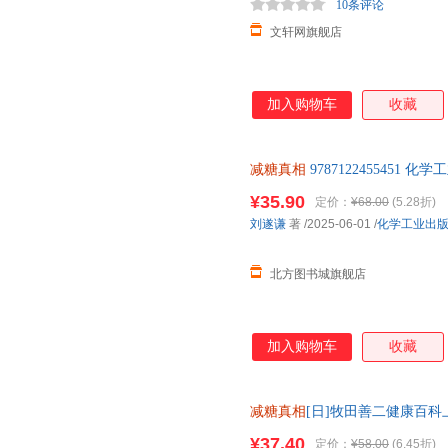
10条评论
文轩网旗舰店
加入购物车
收藏
减糖真相
9787122455451
¥35.90
定价：
¥68.00
(5.28折)
刘遂谦
著
/2025-06-01
/
化学工业出
北方图书城旗舰店
加入购物车
收藏
减糖真相
[日]牧田善二健康百
¥37.40
定价：
¥58.00
(6.45折)