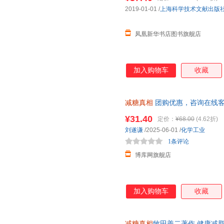
2019-01-01
/
上海科学技术文献出版
凤凰新华书店图书旗舰店
加入购物车
收藏
减糖真相
团购优惠，咨询在线
¥31.40
定价：
¥68.00
(4.62折)
刘遂谦
/2025-06-01
/
化学工业
1条评论
博库网旗舰店
加入购物车
收藏
减糖真相
牧田善二著作 健康减