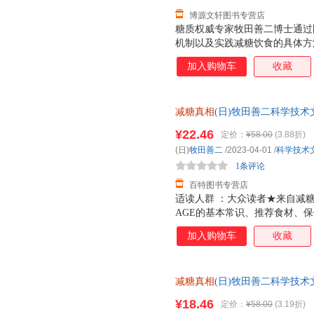
博源文轩图书专营店
糖质权威专家牧田善二博士通过
机制以及实践减糖饮食的具体方
对健康、皮肤和饮食等各方面的
加入购物车
收藏
身、恢复年轻活力所必需的是什
行减糖、减 AGE，以及减糖、减
减糖真相
(日)牧田善二科学技术文献
¥22.46
定价：
¥58.00
(3.88折)
(日)
牧田善二
/2023-04-01
/
科学技术
1条评论
百特图书专营店
适读人群 ：大众读者★来自减
AGE的基本常识、推荐食材、
眠、情绪不稳定、免疫力低下，
加入购物车
收藏
二医学博士曾出版《饮食术》《
糖饮食第一人！带你走出减糖误
采用精美双封设计，五色印刷。
减糖真相
(日)牧田善二科学技术文献出版社
附送书签。
4
¥18.46
定价：
¥58.00
(3.19折)