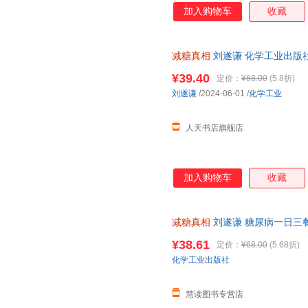
加入购物车
收藏
减糖真相
刘遂谦 化学工业出版社
业采购/团购咨询客服享大额优
¥39.40
定价：
¥68.00
(5.8折)
刘遂谦
/2024-06-01
/
化学工业
人天书店旗舰店
加入购物车
收藏
减糖真相
刘遂谦 糖尿病一日三
控糖减糖健身食谱科普读物 饮
¥38.61
定价：
¥68.00
(5.68折)
持7天无理由退换货
化学工业出版社
慧读图书专营店