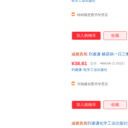
化学工业出版社
柿柿顺意图书专营店
加入购物车
收藏
减糖真相
刘遂谦 糖尿病一日三
控糖减糖健身食谱科普读物 饮
¥38.61
定价：
¥68.00
(5.68折)
刘遂谦
/
化学工业出版社
河南建农图书专营店
加入购物车
收藏
减糖真相
刘遂谦化学工业出版社9787