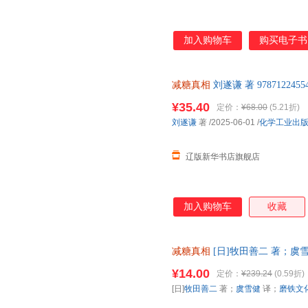
加入购物车
购买电子书
减糖真相
刘遂谦 著 9787122
正规发票
¥35.40
定价：
¥68.00
(5.21折)
刘遂谦
著
/2025-06-01
/
化学工业出
辽版新华书店旗舰店
加入购物车
收藏
减糖真相
[日]牧田善二 著；虞雪健 
技术文献出版社 【速开发票，
¥14.00
定价：
¥239.24
(0.59折)
[日]
牧田善二
著；
虞雪健
译；
磨铁文