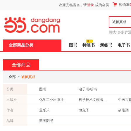
新
购物车
欢迎光临当当，请
登录
成为会员
窗
口
打
开
无
障
热搜:
多多罗
碍
传说
十日终
说
全部商品分类
图书
特装书
亲签书
电子书
明
页
面,
按
全部商品
Ctrl
加
波
全部
>
减糖真相
浪
键
分类
图书
电子书/听书
打
开
出版社
化学工业出版社
科学技术文献出版社
中医古
导
盲
江苏科学技术出版社
北京联合出版公司
电子工
作者
董乐乐
懒兔子
胡维勤
模
式
上海三联书店
太白文艺出版社
品牌
紫图图书