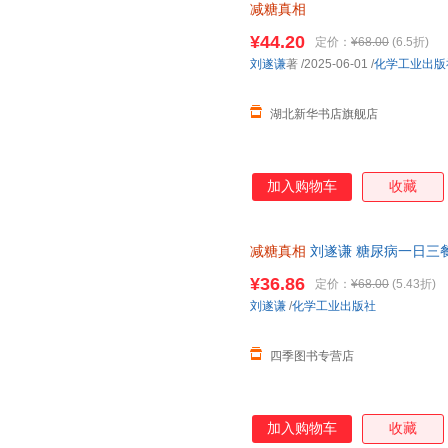
减糖真相
¥44.20
定价：
¥68.00
(6.5折)
刘遂谦
著
/2025-06-01
/
化学工业出版
湖北新华书店旗舰店
加入购物车
收藏
减糖真相
刘遂谦 糖尿病一日三
控糖减糖健身食谱科普读物 饮
¥36.86
定价：
¥68.00
(5.43折)
刘遂谦
/
化学工业出版社
四季图书专营店
加入购物车
收藏