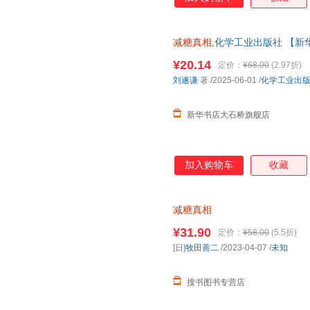
减糖真相
,化学工业出版社 【新
就近发货 85%城市次日送达！团购优
¥20.14
定价：
¥68.00
(2.97折)
刘遂谦
著
/2025-06-01
/
化学工业出
新华书店大石桥旗舰店
加入购物车
收藏
减糖真相
¥31.90
定价：
¥58.00
(5.5折)
[日]
牧田善二
/2023-04-07
/
未知
搜书图书专营店