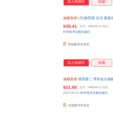
加入购物车
收藏
减糖真相
(日)牧田善 生活 家
出版社 【店长推荐正版图书 
¥39.41
定价：
¥58.00
(6.8折)
科学技术文献出版社
荣锦图书专营店
加入购物车
收藏
减糖真相
牧田善二 带你走出减
插图 轻松图解 友好阅读
¥31.90
定价：
¥58.00
(5.5折)
2023-04-01
/
科学技术文献出版社
木悠图书专营店