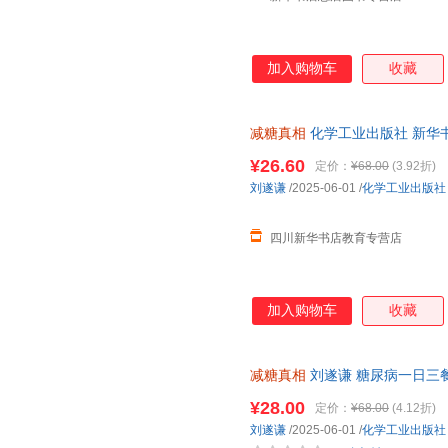
加入购物车
收藏
减糖真相
化学工业出版社 新华
团购优惠咨询在线客服！
¥26.60
定价：
¥68.00
(3.92折)
刘遂谦
/2025-06-01
/
化学工业出版社
四川新华书店教育专营店
加入购物车
收藏
减糖真相
刘遂谦 糖尿病一日三
控糖减糖健身食谱科普读物 饮
¥28.00
定价：
¥68.00
(4.12折)
发货，85%城市次日达，团购
刘遂谦
/2025-06-01
/
化学工业出版社