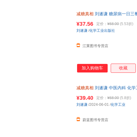
减糖真相
刘遂谦 糖尿病一日三
控糖减糖健身食谱科普读物 饮
¥37.56
定价：
¥68.00
(5.53折)
客服有优惠
刘遂谦
/
化学工业出版社
江莱图书专营店
加入购物车
收藏
减糖真相
刘遂谦 中医内科 化学
发票
¥39.40
定价：
¥68.00
(5.8折)
刘遂谦
/2024-06-01
/
化学工业
蔚蓝图书专营店