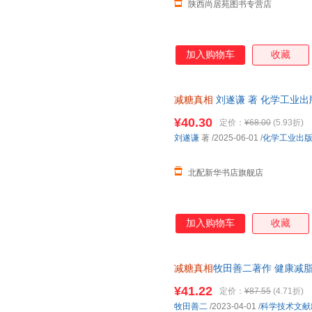
陕西尚居苑图书专营店
加入购物车
收藏
减糖真相
刘遂谦 著 化学工业出
¥40.30
定价：
¥68.00
(5.93折)
刘遂谦
著
/2025-06-01
/
化学工业出
北配新华书店旗舰店
加入购物车
收藏
减糖真相
牧田善二著作 健康减
¥41.22
定价：
¥87.55
(4.71折)
牧田善二
/2023-04-01
/
科学技术文献