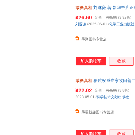
减糖真相
刘遂谦 著 新华书店
优惠咨询在线客服！
¥26.60
定价：
¥68.00
(3.92折)
刘遂谦
/2025-06-01
/
化学工业出版社
墨渊图书专营店
加入购物车
收藏
减糖真相
糖质权威专家牧田善二
识、功效机制以及实践减糖饮食
¥22.02
定价：
¥58.00
(3.8折)
于定价严者慎拍
2023-05-01
/
科学技术文献出版社
墨语新趣图书专营店
加入购物车
收藏