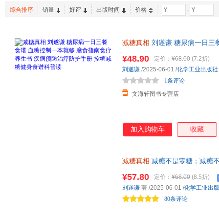
综合排序
销量
好评
出版时间
价格
-
减糖真相
刘遂谦 糖尿病一日三
书 疾病预防治疗防护手册 控糖
¥48.90
定价：
¥68.00
(7.2折)
刘遂谦
/2025-06-01
/
化学工业出版社
1条评论
文海轩图书专营店
加入购物车
收藏
减糖真相
减糖不是零糖；减糖不
么减
¥57.80
定价：
¥68.00
(8.5折)
刘遂谦
著
/2025-06-01
/
化学工业出
80条评论