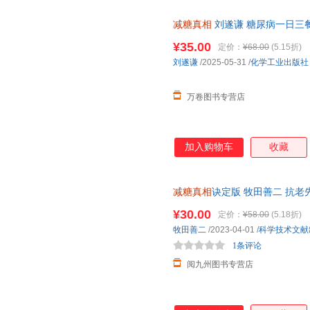
减糖真相
刘遂谦 糖尿病一日三
控糖减糖健身食谱科普读物 饮
¥35.00
定价：
¥68.00
(5.15折)
刘遂谦
/2025-05-31
/
化学工业出版社
万卷图书专营店
加入购物车
收藏
减糖真相
诀定版 牧田善二 抗
术作者 减糖饮食人医学博士给
¥30.00
定价：
¥58.00
(5.18折)
牧田善二
/2023-04-01
/
科学技术文献
1条评论
阅九州图书专营店