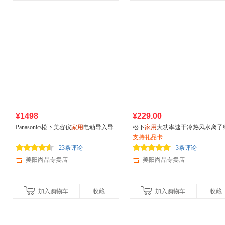
¥1498
¥229.00
Panasonic/松下美容仪
家用
电动导入导
松下
家用
大功率速干冷热风水离子
出温冷离子洁面仪EH-ST75
诺怡电吹风机EH-MNA3E/JNA3E
支持礼品卡
23条评论
3条评论
美阳尚品专卖店
美阳尚品专卖店
加入购物车
收藏
加入购物车
收藏