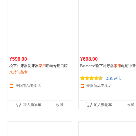
¥598.00
¥698.00
松下冲牙器洗牙器
家用
正畸专用口腔
Panasonic/松下冲牙器
家用
电动冲牙
清洁超声波电动水牙线EW1523
支持礼品卡
声波水流口腔冲洗洁牙器洗牙机EW
11 升级大容量
21条评论
美阳尚品专卖店
美阳尚品专卖店
加入购物车
收藏
加入购物车
收藏