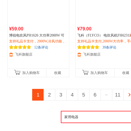
¥59.00
¥79.00
博锐电吹风PH1626 大功率2000W 可
飞科（FLYCO） 电吹风机FH6231
折叠冷热风
支持礼品卡支付，2000W,冷风功能，
家用
学生吹风机 1626白色
用
支持礼品卡支付,2000W大功率，手
吹风筒2000W大功率冷热风可折
两档风力，三档温度
过热保护电吹风机风筒
可折叠，过热保护
12条评论
39条评论
飞科旗舰店
飞科旗舰店
加入购物车
收藏
加入购物车
收藏
1
2
3
4
5
6
...
11