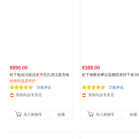
¥890.00
¥389.00
松下电动洁面仪
家用
毛孔清洁器充电
松下颈椎按摩仪器腰部肩脖子多功
卸妆洁肤硅胶洗脸仪EH-SC65
软细毛温柔呵护
智能护颈
家用
电动温热枕头DA60
18条评论
25条评论
美阳尚品专卖店
美阳尚品专卖店
加入购物车
收藏
加入购物车
收藏