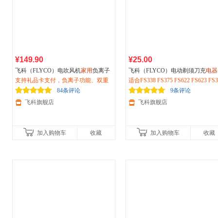
¥149.90
¥25.00
飞科（FLYCO）电吹风机
家用
负离子
飞科（FLYCO）电动剃须刀充
电器
柔风护发大风量速干大功率吹风筒礼
支持礼品卡支付，负离子功能、双重
2 充电线USB充电 飞科原装配件
适合FS338 FS375 FS622 FS623 FS3
物送女友FH6358（魅力紫）
防过热保护、一键冷风功能、两档风
等
84条评论
9条评论
力调节
飞科旗舰店
飞科旗舰店
加入购物车
收藏
加入购物车
收藏