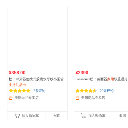
¥358.00
¥2390
松下冲牙器便携式胶囊水牙线小圆管
Panasonic/松下蒸面器
家用
双重温冷
家用
支持礼品卡
清洁正畸专用洗牙器DJ33
薰纳米蒸汽多功能大功率蒸脸器EH
A97 舒缓快速出雾
2条评论
20条评论
美阳尚品专卖店
美阳尚品专卖店
加入购物车
收藏
加入购物车
收藏