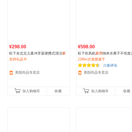
¥298.00
¥598.00
松下未北北儿童冲牙器便携式清洁
家
松下吹风机
家用
纳米水离子不伤发2
用
支持礼品卡
水牙线
0W大功率冷热风电吹风筒WNA6A
2200w沙龙级速干
21条评论
美阳尚品专卖店
美阳尚品专卖店
加入购物车
收藏
加入购物车
收藏