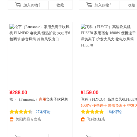
加入购物车
收藏
加入购物车
收藏
¥288.00
¥159.00
松下（Panasonic）
家用
负离子吹风机
飞科（FLYCO）高速吹风机FH637
EH-NE62 电吹风 恒温护发 大功率6档
家用
1600W 便携速干 降噪负离子 护发
宿舍 1600W 便携速干 降噪负
调节 静音风筒 冷热风双出口
护发大风力 物电吹风筒FH6370
力 电吹风筒FH6370樱花粉
27条评论
16条评论
美阳尚品专卖店
飞科旗舰店