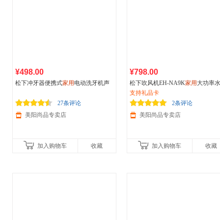
¥498.00
¥798.00
松下冲牙器便携式
家用
电动洗牙机声
松下吹风机EH-NA9K
家用
大功率
波气泡水流口腔冲洗器EWM1311 无绳
子负离子双护发速干电吹风
支持礼品卡
设计
27条评论
2条评论
美阳尚品专卖店
美阳尚品专卖店
加入购物车
收藏
加入购物车
收藏