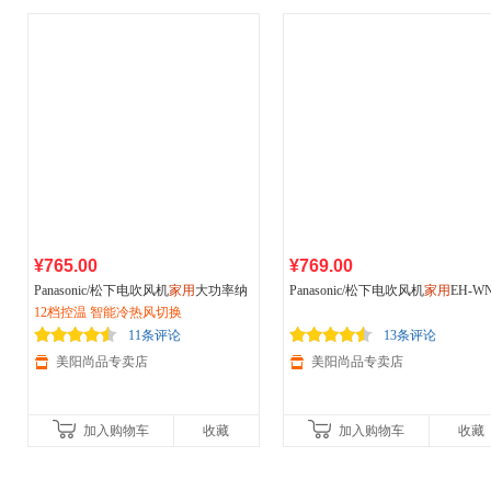
¥765.00
¥769.00
Panasonic/松下电吹风机
家用
大功率纳
Panasonic/松下电吹风机
家用
EH-W
米水离子风筒冷热风EH-WNA8A
12档控温 智能冷热风切换
8B 纳米水离子智能冷热风不伤发
多功能造型风嘴
11条评论
13条评论
美阳尚品专卖店
美阳尚品专卖店
加入购物车
收藏
加入购物车
收藏