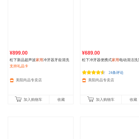
¥899.00
¥689.00
松下新品超声波
家用
冲牙器牙齿清洗
松下冲牙器便携式
家用
电动清洁洗
水牙线便携式杀菌洗牙器
支持礼品卡
器水牙线洁牙器EW1513小黑塔
24条评论
美阳尚品专卖店
美阳尚品专卖店
加入购物车
收藏
加入购物车
收藏