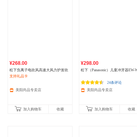
¥268.00
¥298.00
松下负离子电吹风高速大风力护发吹
松下（Panasonic）儿童冲牙器EW-
风机
支持礼品卡
家用
J1D-A
家用
便携式牙缝水牙线口腔
洁去除牙结石喷牙正畸用洗牙器干
24条评论
池式
美阳尚品专卖店
美阳尚品专卖店
加入购物车
收藏
加入购物车
收藏