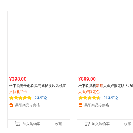
¥398.00
¥869.00
松下负离子电吹风高速护发吹风机直
松下吹风机
家用
人鱼姬限定版大功
线空气风梳速干
支持礼品卡
家用
冷热风
冷热风纳米水离子电吹风NA98Q
人鱼姬限定色
2条评论
21条评论
美阳尚品专卖店
美阳尚品专卖店
加入购物车
收藏
加入购物车
收藏