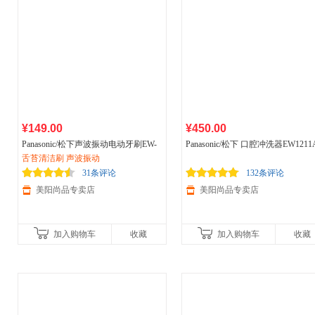
¥149.00
¥450.00
Panasonic/松下声波振动电动牙刷EW-
Panasonic/松下 口腔冲洗器EW1211
DS18 便携式牙刷成人
舌苔清洁刷 声波振动
家用
软毛自动牙
家用
冲牙器 电动洗牙器 洁牙机 水
刷 干电池设计 便携式
线 气泡式 喷射水流
31条评论
132条评论
美阳尚品专卖店
美阳尚品专卖店
加入购物车
收藏
加入购物车
收藏