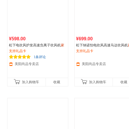
¥598.00
¥699.00
松下电吹风护发高速负离子吹风机
家
松下纳诺怡电吹风高速马达吹风机
用
支持礼品卡
宿舍学生速干风筒新品NE7H
用
支持礼品卡
冷热风大功率
1条评论
美阳尚品专卖店
美阳尚品专卖店
加入购物车
收藏
加入购物车
收藏