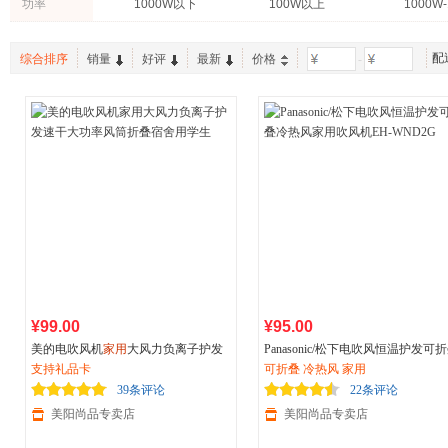
功率
1000W以下
100W以上
1000W
60W-100W
小于25W
2000
配
综合排序
销量
好评
最新
价格
-
¥99.00
¥95.00
美的电吹风机
家用
大风力负离子护发
Panasonic/松下电吹风恒温护发可
速干大功率风筒折叠宿舍用学生
支持礼品卡
冷热风
可折叠 冷热风 家用
家用
吹风机EH-WND2G
39条评论
22条评论
美阳尚品专卖店
美阳尚品专卖店