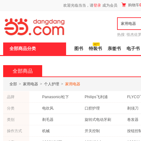
新
购物车
欢迎光临当当，请
登录
成为会员
窗
口
打
开
无
障
热搜:
怪杰佐
碍
谎
吾辈如神
说
全部商品分类
图书
特装书
亲签书
电子书
明
页
面,
按
全部商品
Ctrl
加
波
全部
>
家用电器
>
个人护理
>
家用电器
浪
键
品牌
Panasonic/松下
Philips飞利浦
FLYC
打
开
沙宣
苏泊尔
帮宝适
分类
电吹风
口腔护理
剃须刀
导
盲
美容器
剃/脱毛器
足浴盆
模
类别
剃毛器
旋转式电动牙刷
卷发器
式
直发器
冲牙器
多功能
操作方式
机械
开关控制
按钮控
披肩
理发器
牙刷头
遥控