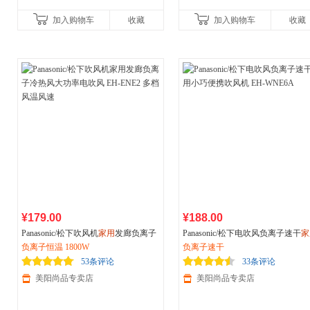
加入购物车
收藏
加入购物车
收藏
¥179.00
¥188.00
Panasonic/松下吹风机
家用
发廊负离子
Panasonic/松下电吹风负离子速干
家
冷热风大功率电吹风 EH-ENE2 多档风
负离子恒温 1800W
小巧便携吹风机 EH-WNE6A
负离子速干
温风速
53条评论
33条评论
美阳尚品专卖店
美阳尚品专卖店