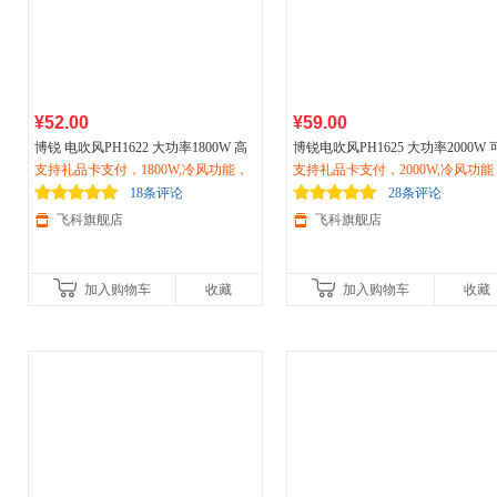
¥52.00
¥59.00
博锐 电吹风PH1622 大功率1800W 高
博锐电吹风PH1625 大功率2000W 
速吹风筒
支持礼品卡支付，1800W,冷风功能，
家用
宿舍用学生大风力低噪
折叠冷热风
支持礼品卡支付，2000W,冷风功能
家用
学生吹风机 1625
速干冷热风恒温护发 清新绿
一档风力，三档温度、双重过热保险
两档风力，三档温度
18条评论
28条评论
飞科旗舰店
飞科旗舰店
加入购物车
收藏
加入购物车
收藏