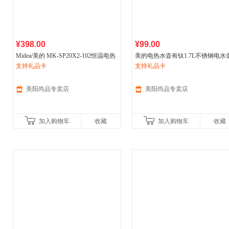
¥398.00
¥99.00
Midea/美的 MK-SP20X2-102恒温电热
美的电热水壶有钛1.7L不锈钢电水
水瓶
支持礼品卡
家用
电烧水壶保温一体玻璃
家用
支持礼品卡
新款烧水壶煮开水壶大容量
美阳尚品专卖店
美阳尚品专卖店
加入购物车
收藏
加入购物车
收藏