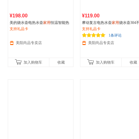
¥198.00
¥119.00
美的烧水壶电热水壶
家用
恒温智能热
摩动复古电热水壶
家用
烧水壶304
水壶一体保温水壶不锈钢开水壶
支持礼品卡
钢保温一体大容量电烧开水壶
支持礼品卡
1条评论
美阳尚品专卖店
美阳尚品专卖店
加入购物车
收藏
加入购物车
收藏