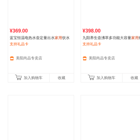
¥369.00
¥398.00
蓝宝恒温电热水壶定量出水
家用
饮水
九阳养生壶沸萃多功能大容量
家用
宝宝专用冲奶调奶器婴儿泡奶机
支持礼品卡
煮一体陶瓷花茶壶电热烧水壶
支持礼品卡
美阳尚品专卖店
美阳尚品专卖店
加入购物车
收藏
加入购物车
收藏