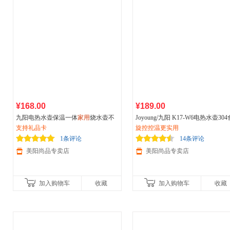
¥168.00
¥189.00
九阳电热水壶保温一体
家用
烧水壶不
Joyoung/九阳 K17-W6电热水壶304
锈钢电热壶全自动煮水壶电水壶
支持礼品卡
品级不锈钢
旋控控温更实用
家用
控温烧开水煲
1条评论
14条评论
美阳尚品专卖店
美阳尚品专卖店
加入购物车
收藏
加入购物车
收藏