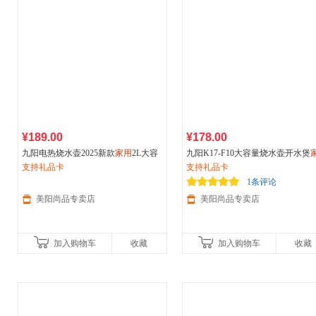
¥189.00
¥178.00
九阳电热烧水壶2025新款
家用
2L大容
九阳K17-F10大容量烧水壶开水煲
量316L不锈钢
支持礼品卡
办公室用快壶双层保温防烫
支持礼品卡
1条评论
美阳尚品专卖店
美阳尚品专卖店
加入购物车
收藏
加入购物车
收藏