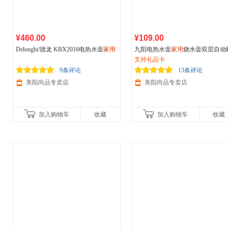
¥460.00
¥109.00
Delonghi/德龙 KBX2016电热水壶
家用
九阳电热水壶
家用
烧水壶双层自动
小型烧水壶304不锈钢自动断电
电保温一体开水煲不锈钢电水壶
支持礼品卡
9条评论
13条评论
美阳尚品专卖店
美阳尚品专卖店
加入购物车
收藏
加入购物车
收藏