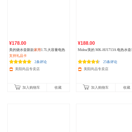
¥178.00
¥188.00
美的烧水壶新款
家用
1.7L大容量电热
Midea/美的 MK-HJ1713A 电热水壶1
水壶开水壶自动断电煮水壶
支持礼品卡
L双钢防烫
家用
快速自动断电大容
2条评论
25条评论
美阳尚品专卖店
美阳尚品专卖店
加入购物车
收藏
加入购物车
收藏