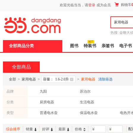
新
购物车
欢迎光临当当，请
登录
成为会员
窗
口
打
开
无
障
热搜:
金蟾大
碍
边带走
耶路
说
全部商品分类
图书
特装书
亲签书
电子书
明
页
面,
按
全部商品
Ctrl
加
波
全部
>
家用电器
>
容量：
1.6-2.0升
>
家用电器
清除筛选
浪
键
品牌
九阳
苏泊尔
打
开
分类
厨房电器
生活电器
导
盲
模
类型
普通电水壶
保温电水壶
电热开
式
配
综合排序
销量
好评
最新
价格
-