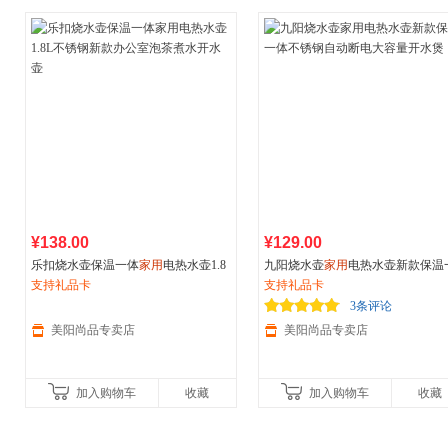
¥138.00
¥129.00
乐扣烧水壶保温一体
家用
电热水壶1.8
九阳烧水壶
家用
电热水壶新款保温
L不锈钢新款办公室泡茶煮水开水壶
支持礼品卡
体不锈钢自动断电大容量开水煲
支持礼品卡
3条评论
美阳尚品专卖店
美阳尚品专卖店
加入购物车
收藏
加入购物车
收藏