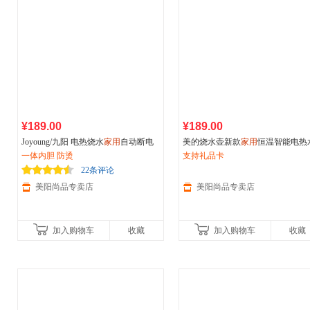
¥189.00
¥189.00
Joyoung/九阳 电热烧水
家用
自动断电
美的烧水壶新款
家用
恒温智能电热
保温304不锈钢开水壶 8小时后仍有温
一体内胆 防烫
壶316有钛电水壶保温一体
支持礼品卡
度、304食品级
22条评论
美阳尚品专卖店
美阳尚品专卖店
加入购物车
收藏
加入购物车
收藏