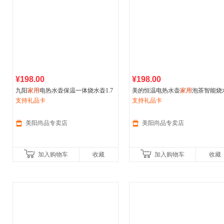
¥198.00
¥198.00
九阳
家用
电热水壶保温一体烧水壶1.7
美的恒温电热水壶
家用
泡茶智能烧
升不锈钢五段控温除氯电水壶
支持礼品卡
壶保温一体全自动不锈钢开水壶1
支持礼品卡
美阳尚品专卖店
美阳尚品专卖店
加入购物车
收藏
加入购物车
收藏