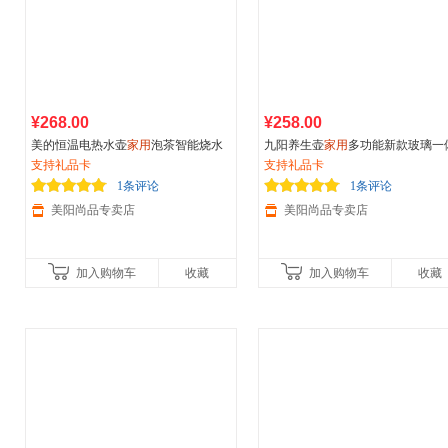
¥268.00
¥258.00
美的恒温电热水壶
家用
泡茶智能烧水
九阳养生壶
家用
多功能新款玻璃一
壶保温一体全自动不锈钢烧水壶
支持礼品卡
保温办公室泡茶小型烧水壶新款
支持礼品卡
1条评论
1条评论
美阳尚品专卖店
美阳尚品专卖店
加入购物车
收藏
加入购物车
收藏