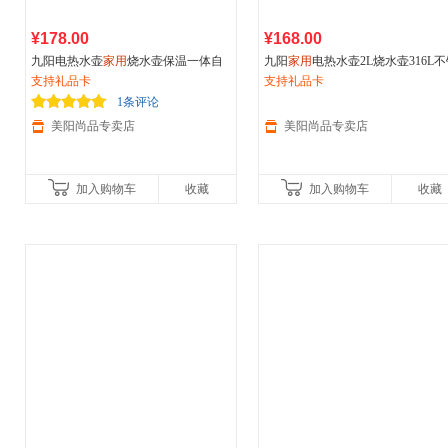
¥178.00
¥168.00
九阳电热水壶
家用
烧水壶保温一体自
九阳
家用
电热水壶2L烧水壶316L
动断电热水壶不锈钢恒温电水壶
支持礼品卡
钢保温一体自动断电宿舍开水壶
支持礼品卡
1条评论
美阳尚品专卖店
美阳尚品专卖店
加入购物车
收藏
加入购物车
收藏