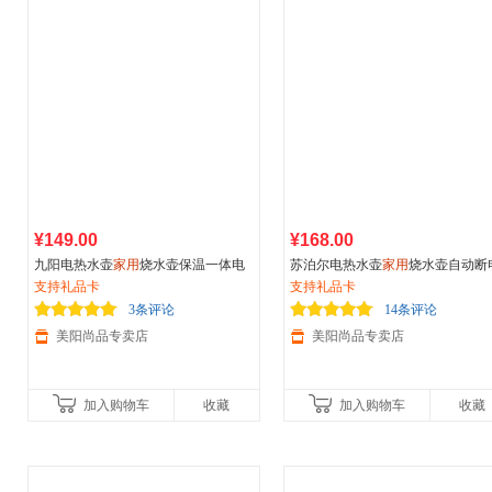
¥149.00
¥168.00
九阳电热水壶
家用
烧水壶保温一体电
苏泊尔电热水壶
家用
烧水壶自动断
水壶自动断电大容量恒温开水壶
支持礼品卡
保温304不锈钢1.7升
支持礼品卡
3条评论
14条评论
美阳尚品专卖店
美阳尚品专卖店
加入购物车
收藏
加入购物车
收藏