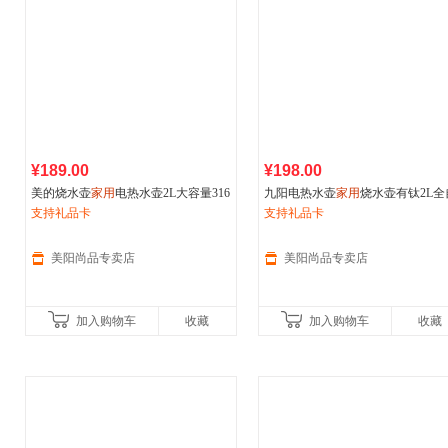
¥189.00
¥198.00
美的烧水壶
家用
电热水壶2L大容量316
九阳电热水壶
家用
烧水壶有钛2L全
L自动恒温开水养生壶新款
支持礼品卡
动开水瓶
支持礼品卡
美阳尚品专卖店
美阳尚品专卖店
加入购物车
收藏
加入购物车
收藏