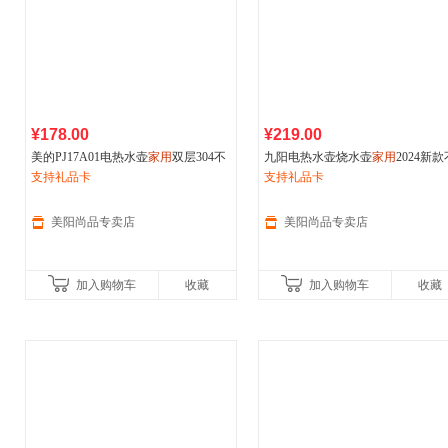
¥178.00
¥219.00
美的PJ17A01电热水壶
家用
双层304不
九阳电热水壶烧水壶
家用
2024新款
锈钢1.7升大容量自动断电防烫
支持礼品卡
锈钢保温开水壶泡茶煮水一体壶
支持礼品卡
美阳尚品专卖店
美阳尚品专卖店
加入购物车
收藏
加入购物车
收藏