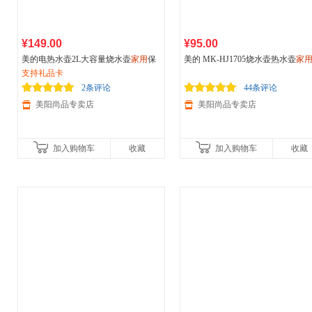
¥149.00
¥95.00
美的电热水壶2L大容量烧水壶
家用
保
美的 MK-HJ1705烧水壶热水壶
家
温一体泡茶开水壶复古
支持礼品卡
水壶电热自动烧水器煮水保温大容
开水壶
2条评论
44条评论
美阳尚品专卖店
美阳尚品专卖店
加入购物车
收藏
加入购物车
收藏