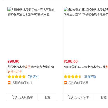
¥98.00
¥108.00
九阳电热水壶
家用
烧水壶大容量自动
Midea/美的 HJ1705电热水壶1.7升
断电保温电水壶304不锈钢水壶
支持礼品卡
烧水壶304不锈钢电烧水瓶特价
7条评论
33条评论
美阳尚品专卖店
美阳尚品专卖店
加入购物车
收藏
加入购物车
收藏