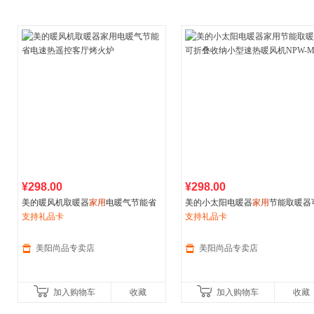
¥298.00
¥298.00
美的暖风机取暖器
家用
电暖气节能省
美的小太阳电暖器
家用
节能取暖器
电速热遥控客厅烤火炉
支持礼品卡
折叠收纳小型速热暖风机NPW-MC
支持礼品卡
美阳尚品专卖店
美阳尚品专卖店
加入购物车
收藏
加入购物车
收藏