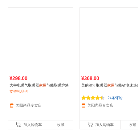
¥298.00
¥368.00
大宇电暖气取暖器
家用
节能取暖炉烤
美的油汀取暖器
家用
节能省电速热1
火炉小太阳取暖器电暖器BH03M 远红
支持礼品卡
片烘干电暖气暖风机电暖器暖炉
外碳纤维速热，暗光低噪，便携旋钮
24条评论
操作
美阳尚品专卖店
美阳尚品专卖店
加入购物车
收藏
加入购物车
收藏