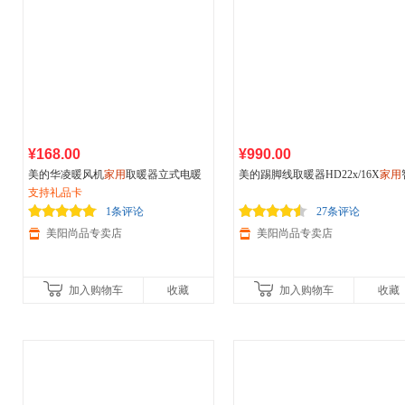
¥168.00
¥990.00
美的华凌暖风机
家用
取暖器立式电暖
美的踢脚线取暖器HD22x/16X
家用
气节能卧室客厅取暖炉新款
支持礼品卡
能遥控静音速热电暖气片暖风机
1条评论
27条评论
美阳尚品专卖店
美阳尚品专卖店
加入购物车
收藏
加入购物车
收藏