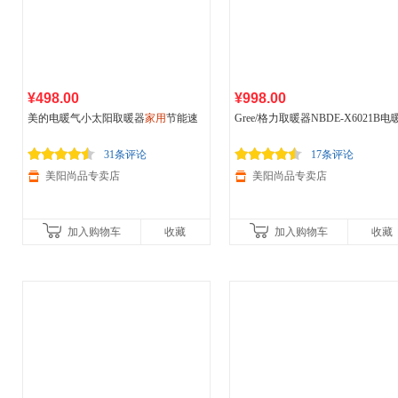
¥498.00
¥998.00
美的电暖气小太阳取暖器
家用
节能速
Gree/格力取暖器NBDE-X6021B电
热省电暖风机小型电暖桌HFY20B
家用
遥控静音恒温防水省电速热
31条评论
17条评论
美阳尚品专卖店
美阳尚品专卖店
加入购物车
收藏
加入购物车
收藏