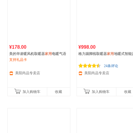
¥178.00
¥998.00
美的华凌暖风机取暖器
家用
电暖气语
格力踢脚线取暖器
家用
地暖式智能
音节能省电烤火炉小太阳暖气片
支持礼品卡
板暖风机电节能省电电暖气
24条评论
美阳尚品专卖店
美阳尚品专卖店
加入购物车
收藏
加入购物车
收藏