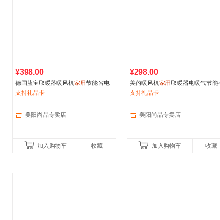
¥398.00
¥298.00
德国蓝宝取暖器暖风机
家用
节能省电
美的暖风机
家用
取暖器电暖气节能
速热电暖气卧室浴室电暖器
支持礼品卡
太阳电暖风卧室客厅立式热风机
支持礼品卡
美阳尚品专卖店
美阳尚品专卖店
加入购物车
收藏
加入购物车
收藏