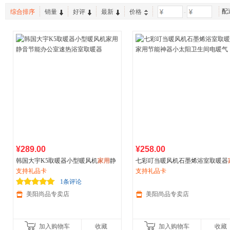
配
综合排序
销量
好评
最新
价格
-
¥289.00
¥258.00
韩国大宇K5取暖器小型暖风机
家用
静
七彩叮当暖风机石墨烯浴室取暖器
音节能办公室速热浴室取暖器
支持礼品卡
用
支持礼品卡
节能神器小太阳卫生间电暖气
1条评论
美阳尚品专卖店
美阳尚品专卖店
加入购物车
收藏
加入购物车
收藏