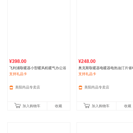
¥398.00
¥248.00
飞利浦取暖器小型暖风机暖气办公浴
奥克斯取暖器电暖器电热油汀片省
室速热
支持礼品卡
家用
烤火炉利AHR2142FA
静音油丁对流电暖气取暖器
支持礼品卡
家用
美阳尚品专卖店
美阳尚品专卖店
加入购物车
收藏
加入购物车
收藏