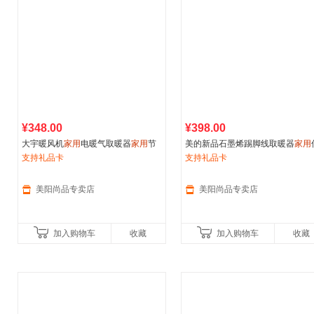
¥348.00
¥398.00
大宇暖风机
家用
电暖气取暖器
家用
节
美的新品石墨烯踢脚线取暖器
家用
能大面积电暖风石墨烯电暖器K6
支持礼品卡
噪电暖气速热浴室暖风机冬季
支持礼品卡
美阳尚品专卖店
美阳尚品专卖店
加入购物车
收藏
加入购物车
收藏