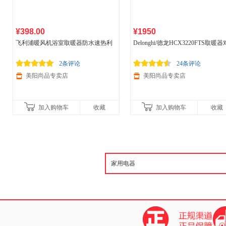
¥398.00
¥1950
飞利浦暖风机浴室取暖器防水速热利
Delonghi/德龙HCX3220FTS取暖器
小壁挂式电暖神器暖气浦AHR3124FX
流式定时节能静音速热电暖器
2条评论
24条评论
美阳尚品专卖店
美阳尚品专卖店
加入购物车
收藏
加入购物车
收藏