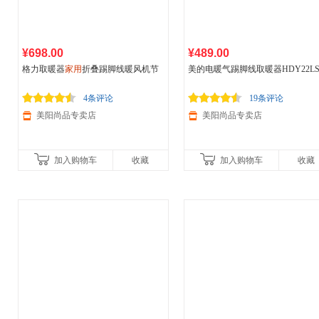
¥698.00
¥489.00
格力取暖器
家用
折叠踢脚线暖风机节
美的电暖气踢脚线取暖器HDY22L
能智能遥控电暖气速热烤火炉
用
客厅速热暖风机油汀烤火器
4条评论
19条评论
美阳尚品专卖店
美阳尚品专卖店
加入购物车
收藏
加入购物车
收藏