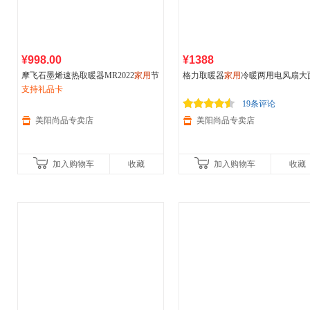
¥998.00
¥1388
摩飞石墨烯速热取暖器MR2022
家用
节
格力取暖器
家用
冷暖两用电风扇大
能浴室电暖气办公卧室静音全屋暖风
支持礼品卡
积塔式电暖气遥控节能静音暖风机
机
19条评论
美阳尚品专卖店
美阳尚品专卖店
加入购物车
收藏
加入购物车
收藏