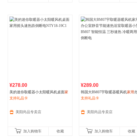
¥278.00
¥289.00
美的迷你取暖器小太阳暖风机桌面
家
韩国大BM07宇取暖器暖风机
家用
用
支持礼品卡
摇头速热跌倒断电NTY18-19C1
室静音节能速热浴室取暖器小型BM
支持礼品卡
智能恒温 三秒速热 冷暖两用 倾倒
电
美阳尚品专卖店
美阳尚品专卖店
加入购物车
收藏
加入购物车
收藏