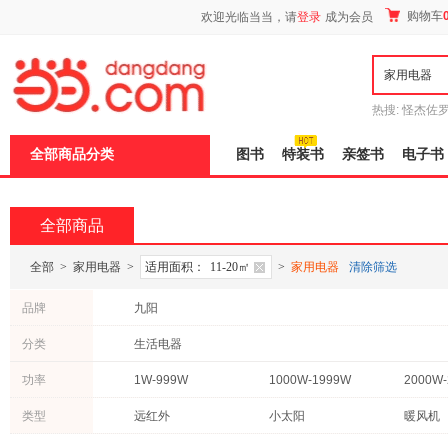
新
购物车
欢迎光临当当，请
登录
成为会员
窗
口
打
开
无
障
热搜:
怪杰佐
碍
谎
吾辈如神
说
全部商品分类
图书
特装书
亲签书
电子书
明
页
面,
按
全部商品
Ctrl
加
波
全部
>
家用电器
>
适用面积：
11-20㎡
>
家用电器
清除筛选
浪
键
品牌
九阳
打
开
分类
生活电器
导
盲
模
功率
1W-999W
1000W-1999W
2000W
式
类型
远红外
小太阳
暖风机
复合式
电热膜
欧式快