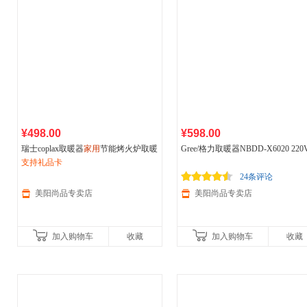
¥498.00
¥598.00
瑞士coplax取暖器
家用
节能烤火炉取暖
Gree/格力取暖器NBDD-X6020 220
神器卧室电暖炉速热电暖器
支持礼品卡
用
快热炉速热铝片发热电暖器
24条评论
美阳尚品专卖店
美阳尚品专卖店
加入购物车
收藏
加入购物车
收藏