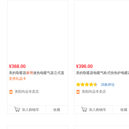
¥368.00
¥396.00
美的取暖器
家用
速热电暖气器立式遥
美的取暖器电暖气欧式快热炉电暖
控节能摇头暖风机客厅卧室
支持礼品卡
家用
浴室卫生间两用NDK20-17DW
28条评论
美阳尚品专卖店
美阳尚品专卖店
加入购物车
收藏
加入购物车
收藏