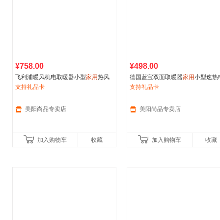
¥758.00
¥498.00
飞利浦暖风机电取暖器小型
家用
热风
德国蓝宝双面取暖器
家用
小型速热
卧室浴室暖气烤火炉AHR3164FS
支持礼品卡
暖气节能卧室石墨烯摇头小企鹅
支持礼品卡
美阳尚品专卖店
美阳尚品专卖店
加入购物车
收藏
加入购物车
收藏