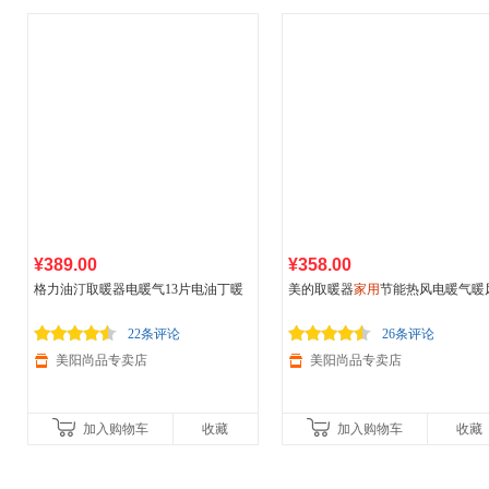
¥389.00
¥358.00
格力油汀取暖器电暖气13片电油丁暖
美的取暖器
家用
节能热风电暖气暖
风机烤火炉电暖器
家用
节能省电
机电暖器速热电暖炉省电HF20M
22条评论
26条评论
美阳尚品专卖店
美阳尚品专卖店
加入购物车
收藏
加入购物车
收藏