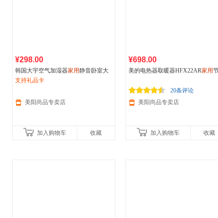
¥298.00
¥698.00
韩国大宇空气加湿器
家用
静音卧室大
美的电热器取暖器HFX22AR
家用
容量落地式办公室婴儿孕妇增湿
支持礼品卡
暖风机遥控电暖气节能电暖器速热
面积
20条评论
美阳尚品专卖店
美阳尚品专卖店
加入购物车
收藏
加入购物车
收藏