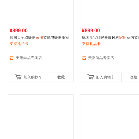
¥899.00
¥899.00
韩国大宇取暖器
家用
节能电暖器浴室
德国蓝宝取暖器暖风机
家用
室内节
暖风机取暖神器全屋电暖气K20
支持礼品卡
速热电暖气卧室电暖器悬浮夜灯
支持礼品卡
美阳尚品专卖店
美阳尚品专卖店
加入购物车
收藏
加入购物车
收藏