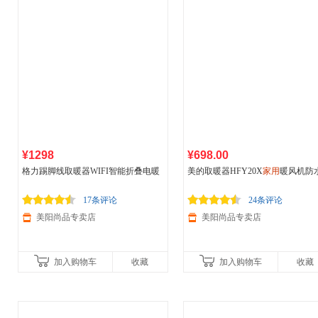
¥1298
¥698.00
格力踢脚线取暖器WIFI智能折叠电暖
美的取暖器HFY20X
家用
暖风机防
器
家用
居浴防水NDJA-X6022B
速热烤火炉节能省电浴室电暖气
17条评论
24条评论
美阳尚品专卖店
美阳尚品专卖店
加入购物车
收藏
加入购物车
收藏