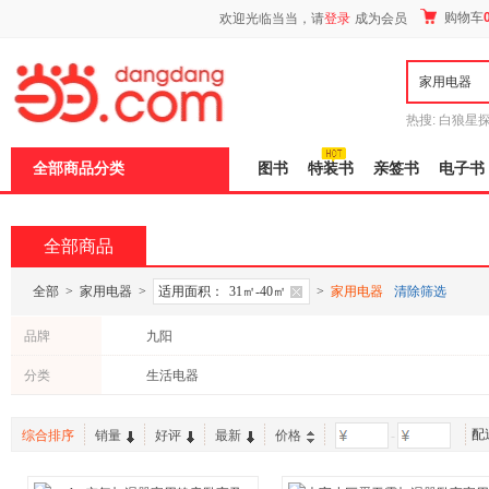
新
购物车
欢迎光临当当，请
登录
成为会员
窗
口
打
开
无
障
热搜:
白狼星
碍
师3
重建秦
说
全部商品分类
图书
特装书
亲签书
电子书
明
页
面,
按
全部商品
Ctrl
加
波
全部
>
家用电器
>
适用面积：
31㎡-40㎡
>
家用电器
清除筛选
浪
键
品牌
九阳
打
开
分类
生活电器
导
盲
模
式
配
综合排序
销量
好评
最新
价格
-