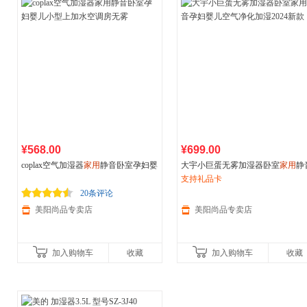
¥568.00
¥699.00
coplax空气加湿器
家用
静音卧室孕妇婴
大宇小巨蛋无雾加湿器卧室
家用
静
儿小型上加水空调房无雾
孕妇婴儿空气净化加湿2024新款
支持礼品卡
20条评论
美阳尚品专卖店
美阳尚品专卖店
加入购物车
收藏
加入购物车
收藏