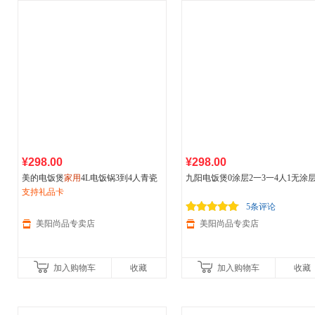
¥298.00
¥298.00
美的电饭煲
家用
4L电饭锅3到4人青瓷
九阳电饭煲0涂层2一3一4人1无涂
内胆大容量青瓷抗菌不粘电饭锅
支持礼品卡
用
多功能蒸煮一锅两用
5条评论
美阳尚品专卖店
美阳尚品专卖店
加入购物车
收藏
加入购物车
收藏