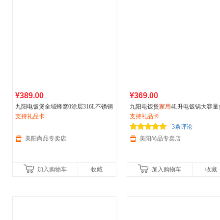
¥389.00
¥369.00
九阳电饭煲全域蜂窝0涂层316L不锈钢
九阳电饭煲
家用
4L升电饭锅大容量
内胆5L大容量电饭锅
支持礼品卡
家用
新品
功能智能煮饭不粘锅3-6人
支持礼品卡
3条评论
美阳尚品专卖店
美阳尚品专卖店
加入购物车
收藏
加入购物车
收藏