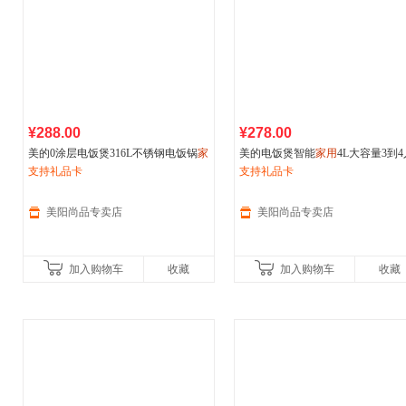
¥288.00
¥278.00
美的0涂层电饭煲316L不锈钢电饭锅
家
美的电饭煲智能
家用
4L大容量3到4
用
支持礼品卡
新款3升4升5L新款无涂层锅
提手电饭锅新款
支持礼品卡
美阳尚品专卖店
美阳尚品专卖店
加入购物车
收藏
加入购物车
收藏