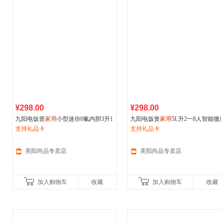
¥298.00
¥298.00
九阳电饭煲
家用
小型迷你0氟内胆3升1
九阳电饭煲
家用
5L升2一8人智能微
-2到3人多功能锅新款
支持礼品卡
电饭锅多功能一体锅新款柴火饭
支持礼品卡
美阳尚品专卖店
美阳尚品专卖店
加入购物车
收藏
加入购物车
收藏