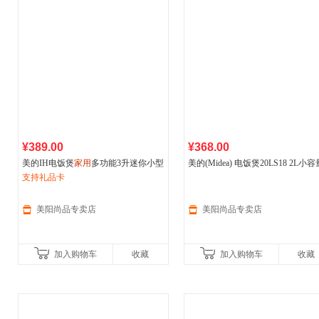
¥389.00
¥368.00
美的IH电饭煲
家用
多功能3升迷你小型
美的(Midea) 电饭煲20LS18 2L小容
2到3人青瓷不粘内胆小电饭锅
支持礼品卡
智能预约多功能
家用
好内胆不粘锅
溢锅 降糖低糖电饭煲
美阳尚品专卖店
美阳尚品专卖店
加入购物车
收藏
加入购物车
收藏