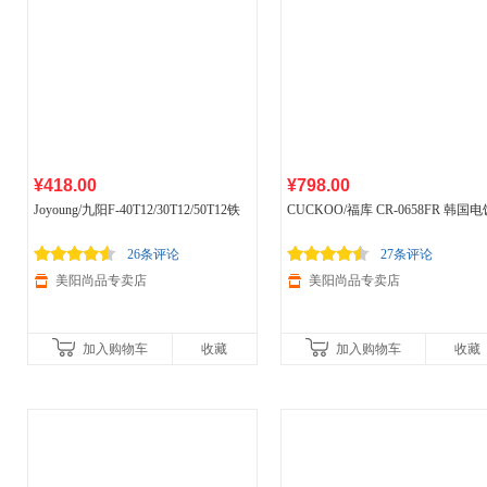
¥418.00
¥798.00
Joyoung/九阳F-40T12/30T12/50T12铁
CUCKOO/福库 CR-0658FR 韩国电
釜预约IH加热电饭锅智能
家用
4L电饭
煲3升电饭锅
家用
预约智能迷你3L
煲
26条评论
27条评论
美阳尚品专卖店
美阳尚品专卖店
加入购物车
收藏
加入购物车
收藏