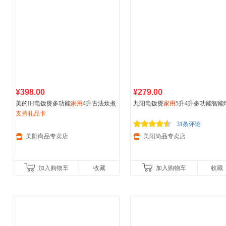
¥398.00
¥279.00
美的IH电饭煲多功能
家用
4升古法炊煮
九阳电饭煲
家用
5升4升多功能智能
全智能预约柴火饭煮饭电饭锅
支持礼品卡
饭锅大容量蒸煮柴火饭煲50FZ821
31条评论
美阳尚品专卖店
美阳尚品专卖店
加入购物车
收藏
加入购物车
收藏