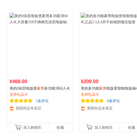
¥468.00
¥209.00
美的0涂层电饭煲
家用
多功能3到4人4L
美的多功能
家用
电饭煲智能电饭锅4
大容量316不锈钢无涂层电饭锅
支持礼品卡
正品2-5人4升不粘锅胆微压饭煲
支持礼品卡
1条评论
8条评论
美阳尚品专卖店
美阳尚品专卖店
加入购物车
收藏
加入购物车
收藏