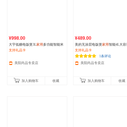
¥998.00
¥489.00
大宇低糖电饭煲3L
家用
多功能智能米
美的无涂层电饭煲
家用
智能4L大容
汤分离煮粥煲汤电饭锅
支持礼品卡
16不锈钢多功能0涂层电饭锅
支持礼品卡
1条评论
美阳尚品专卖店
美阳尚品专卖店
加入购物车
收藏
加入购物车
收藏