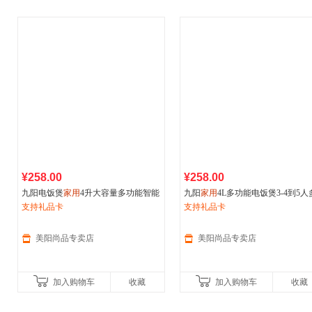
¥258.00
¥258.00
九阳电饭煲
家用
4升大容量多功能智能
九阳
家用
4L多功能电饭煲3-4到5人
不粘锅2-3到4人5新款
支持礼品卡
功能大容量电饭锅正品新款
支持礼品卡
美阳尚品专卖店
美阳尚品专卖店
加入购物车
收藏
加入购物车
收藏