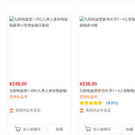
¥249.00
¥236.00
九阳电饭煲1-2到3人单人迷你电饭锅
九阳电饭煲
家用
4L升2一4人智能电
家用
支持礼品卡
小型煮饭微压新款
锅多功能
支持礼品卡
1条评论
美阳尚品专卖店
美阳尚品专卖店
加入购物车
收藏
加入购物车
收藏