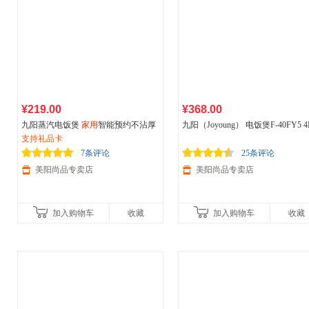
¥219.00
¥368.00
九阳蒸汽电饭煲
家用
智能预约不沾厚
九阳（Joyoung） 电饭煲F-40FY5 4
釜内胆电饭锅煮饭煲汤电饭煲
支持礼品卡
家用
智能电饭锅 预约加热电饭煲 
钢化玻璃电饭煲F-50FY5
7条评论
25条评论
美阳尚品专卖店
美阳尚品专卖店
加入购物车
收藏
加入购物车
收藏