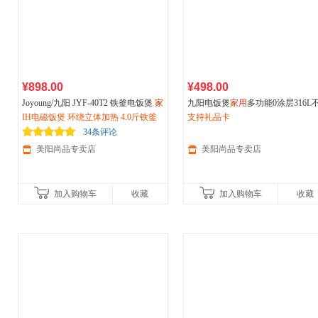
¥898.00
¥498.00
Joyoung/九阳 JYF-40T2 铁釜电饭煲
家
九阳电饭煲
家用
多功能0涂层316L
用
IH电磁饭煲 环绕立体加热 4.0斤铁釜
智能IH电磁电饭锅4L
钢智能预约5L大容量烹饪煮饭锅
支持礼品卡
34条评论
美阳尚品专卖店
美阳尚品专卖店
加入购物车
收藏
加入购物车
收藏