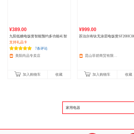
¥389.00
¥999.00
九阳低糖电饭煲智能预约多功能4L智
苏泊尔有钛无涂层电饭煲SF20HC08
能铁釜饭锅
支持礼品卡
7条评论
美阳尚品专卖店
昆山菲碧商贸有限公司
加入购物车
收藏
加入购物车
收藏