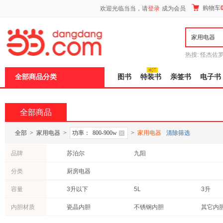
新
购物车
欢迎光临当当，请
登录
成为会员
窗
口
打
开
无
障
热搜:
怪杰佐
碍
谎
吾辈如神
说
全部商品分类
图书
特装书
亲签书
电子书
明
页
面,
按
全部商品
Ctrl
加
波
全部
>
家用电器
>
功率：
800-900w
>
家用电器
清除筛选
浪
键
品牌
苏泊尔
九阳
打
开
分类
厨房电器
导
盲
模
容量
3升以下
5L
3升
式
内胆材质
瓷晶内胆
不锈钢内胆
其它内