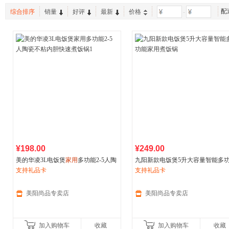
配
综合排序
销量
好评
最新
价格
-
¥198.00
¥249.00
美的华凌3L电饭煲
家用
多功能2-5人陶
九阳新款电饭煲5升大容量智能多
瓷不粘内胆快速煮饭锅1
支持礼品卡
家用
支持礼品卡
煮饭锅
美阳尚品专卖店
美阳尚品专卖店
加入购物车
收藏
加入购物车
收藏