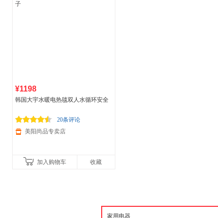
¥1198
韩国大宇水暖电热毯双人水循环安全
无辐射单人
家用
炕床垫恒温水电褥子
20条评论
美阳尚品专卖店
加入购物车
收藏