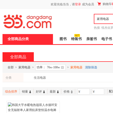
新
购物车
欢迎光临当当，请
登录
成为会员
窗
口
打
开
无
障
热搜:
怪杰佐
碍
谎
吾辈如神
说
全部商品分类
图书
特装书
亲签书
电子书
明
页
面,
按
全部商品
Ctrl
加
波
全部
>
家用电器
>
功率：
76w-100w
>
家用电器
清除筛选
浪
键
分类
生活电器
打
开
导
配
盲
综合排序
销量
好评
最新
价格
-
模
式