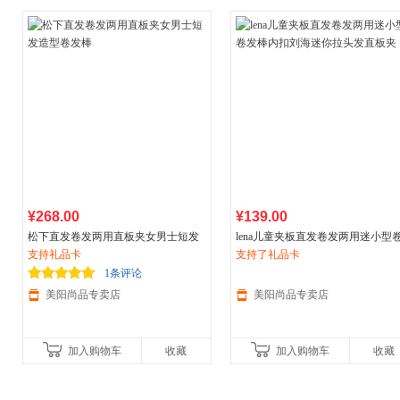
¥268.00
¥139.00
松下直发卷发两用直板夹女男士短发
lena儿童夹板直发卷发两用迷小型
造型卷发棒
支持礼品卡
棒内扣刘海迷你拉头发直板夹
支持了礼品卡
1条评论
美阳尚品专卖店
美阳尚品专卖店
加入购物车
收藏
加入购物车
收藏