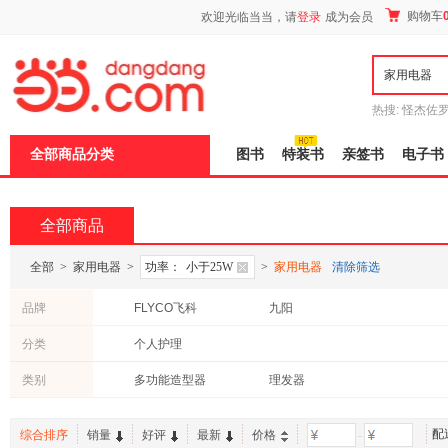
新
购物车
欢迎光临当当，请
登录
成为会员
窗
口
打
开
无
障
热搜:
怪杰佐
碍
谎
吾辈如神
说
全部商品分类
图书
特装书
亲签书
电子书
明
页
面,
按
全部商品
Ctrl
加
波
全部
>
家用电器
>
功率：
小于25W
>
家用电器
清除筛选
浪
键
品牌
FLYCO飞科
九阳
打
开
分类
个人护理
导
盲
模
类别
多功能造型器
理发器
式
配
综合排序
销量
好评
最新
价格
-