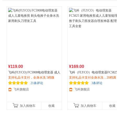
¥119.00
¥169.00
飞科(FLYCO) FC5908电动理发器 成人
飞科（FLYCO）电动理发器FC582
儿童电推剪 剃头电推子全身水洗
支持礼品卡支付，全身水洗 5档微
家用
家用
支持礼品卡支付全身水洗，20档调
电推剪成人儿童智能理发推子
剃头刀理发工具
调，180分持久续航
头刀剪发器自理发神器 配理发工具
节，180分持久续航，，全家适用
21条评论
3条评论
套
飞科旗舰店
飞科旗舰店
加入购物车
收藏
加入购物车
收藏