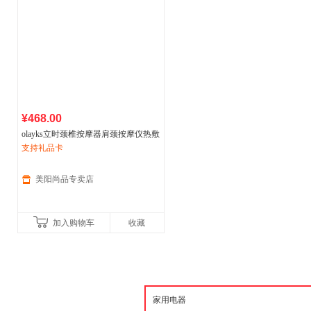
¥468.00
olayks立时颈椎按摩器肩颈按摩仪热敷
脖子脉冲颈部按摩仪护颈仪
支持礼品卡
美阳尚品专卖店
加入购物车
收藏