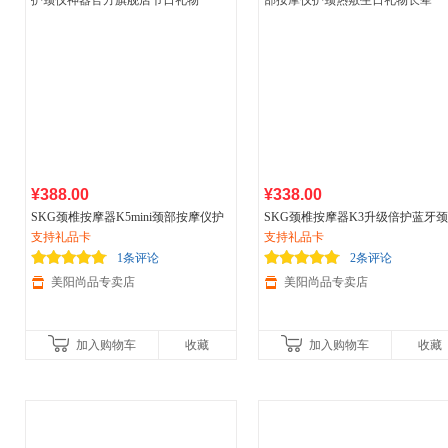
¥388.00
¥338.00
SKG颈椎按摩器K5mini颈部按摩仪护
SKG颈椎按摩器K3升级倍护蓝牙
颈仪神器官方旗舰店节日礼物
支持礼品卡
按摩仪护颈热敷生日礼物长辈
支持礼品卡
1条评论
2条评论
美阳尚品专卖店
美阳尚品专卖店
加入购物车
收藏
加入购物车
收藏