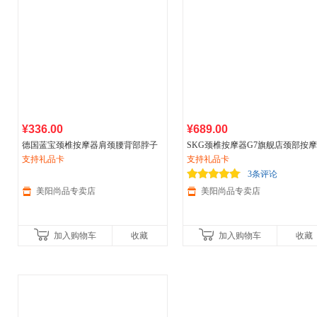
¥336.00
¥689.00
德国蓝宝颈椎按摩器肩颈腰背部脖子
SKG颈椎按摩器G7旗舰店颈部按
吊坠按摩仪 解疲潮物 一机多用
支持礼品卡
肩颈护颈仪电动揉捏
支持礼品卡
3条评论
美阳尚品专卖店
美阳尚品专卖店
加入购物车
收藏
加入购物车
收藏