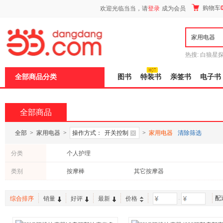
新
购物车
欢迎光临当当，请
登录
成为会员
窗
口
打
开
无
障
热搜:
白狼星
碍
师3
重建秦
说
全部商品分类
图书
特装书
亲签书
电子书
明
页
面,
按
全部商品
Ctrl
加
波
全部
>
家用电器
>
操作方式：
开关控制
>
家用电器
清除筛选
浪
键
分类
个人护理
打
开
类别
按摩棒
其它按摩器
导
盲
模
式
配
综合排序
销量
好评
最新
价格
-