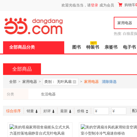
新
购物车
欢迎光临当当，请
登录
成为会员
窗
口
打
开
无
障
热搜:
白狼星
碍
师3
重建秦
说
全部商品分类
图书
特装书
亲签书
电子书
明
页
面,
按
全部商品
Ctrl
加
波
全部
>
家用电器
>
类别：
无叶风扇
>
家用电器
清除筛选
浪
键
分类
生活电器
打
开
导
配
盲
综合排序
销量
好评
最新
价格
-
模
式