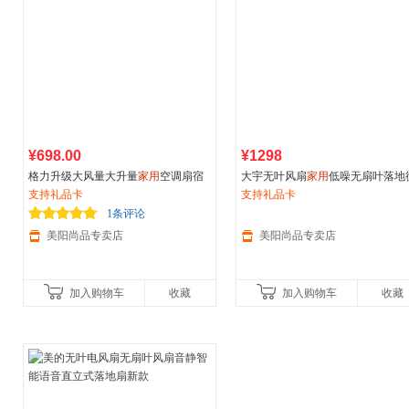
¥698.00
¥1298
格力升级大风量大升量
家用
空调扇宿
大宇无叶风扇
家用
低噪无扇叶落地
舍冷风机水冷移动塔式制冷风扇
支持礼品卡
环空气过滤
支持礼品卡
1条评论
美阳尚品专卖店
美阳尚品专卖店
加入购物车
收藏
加入购物车
收藏