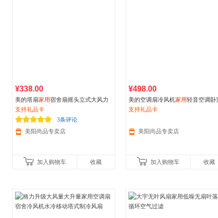
¥338.00
¥498.00
美的塔扇
家用
宿舍扇摇头立式大风力
美的空调扇冷风机
家用
轻音空调卧
遥控落地扇静音台式无叶电风扇
支持礼品卡
小型制冷冷气扇迷你移动
支持礼品卡
3条评论
美阳尚品专卖店
美阳尚品专卖店
加入购物车
收藏
加入购物车
收藏