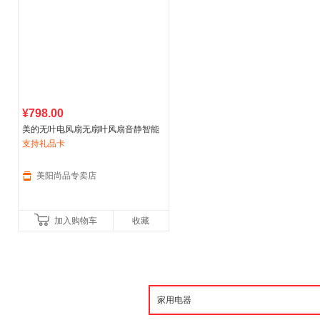
¥798.00
美的无叶电风扇无扇叶风扇音静智能
语音直立式落地扇新款
支持礼品卡
美阳尚品专卖店
加入购物车
收藏