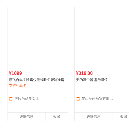
¥1099
¥319.00
摩飞自集尘除螨仪无线吸尘智能净螨
美的吸尘器 型号SN7
虫大吸力长续航自动充电
支持礼品卡
美阳尚品专卖店
昆山菲碧商贸有限公司
详细信息
收藏
详细信息
收藏