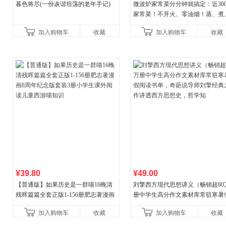
暮色将尽(一份诙谐坦荡的老年手记)
微波炉家常菜分分钟就搞定：近30
家常菜！不开火、零油烟！蒸、煮
炒、烤、焗……全彩印刷+步骤图
加入购物车
收藏
加入购物车
收藏
让美味跃然眼前、操
¥39.80
¥49.00
【普通版】如果历史是一群喵16晚清
刘擎西方现代思想讲义（畅销超80
残晖篇篇全套正版1-156册肥志著漫画
册中学生高分作文素材库常驻寒暑
8周年纪念版套装3册小学生课外阅读
阅读书单，奇葩说导师刘擎经典之
加入购物车
收藏
加入购物车
收藏
儿童西游喵知识
讲透西方思想史，哲学知