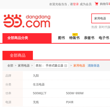
新
购物车
欢迎光临当当，请
登录
成为会员
窗
口
打
开
无
障
热搜:
新时代
碍
有兽焉全集
说
全部商品分类
图书
特装书
亲签书
电子书
明
页
面,
按
全部商品
Ctrl
加
波
全部
>
家用电器
>
类别：
手持式吸尘器
>
家用电器
清除筛选
浪
键
品牌
九阳
打
开
分类
生活电器
导
盲
模
功率
500W以下
500W~999W
式
电源
无线
约4米