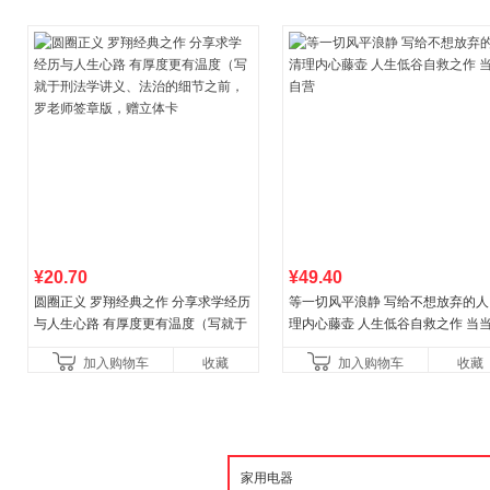
¥20.70
¥49.40
圆圈正义 罗翔经典之作 分享求学经历
等一切风平浪静 写给不想放弃的人
与人生心路 有厚度更有温度（写就于
理内心藤壶 人生低谷自救之作 当
刑法学讲义、法治的细节之前，罗老
营
加入购物车
收藏
加入购物车
收藏
师签章版，赠立体卡