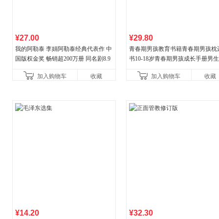
¥27.00
¥29.80
我的阿勒泰 李娟阿勒泰经典代表作 中
青春期男孩教育书籍青春期男孩枕
国版权金奖 畅销超200万册 同名剧8.9
书10-18岁青春期男孩成长手册男
分爆款 北疆大地的旷野之梦 当当自营
逆期非暴力家庭教育父母心理学性
加入购物车
收藏
加入购物车
收藏
育书
¥14.20
¥32.30