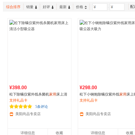
配
综合排序
销量
好评
最新
价格
-
¥398.00
¥298.00
松下除螨仪紫外线杀菌机
家用
床上清
松下小钢炮除螨仪紫外线
家用
床上
洁小型吸尘器
支持礼品卡
尘器大吸力
支持礼品卡
5条评论
美阳尚品专卖店
美阳尚品专卖店
详细信息
收藏
详细信息
收藏