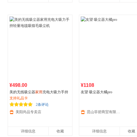
¥498.00
¥1108
美的无线吸尘器
家用
充电大吸力手持
友望 吸尘器大橘pro
轻量地毯吸猫毛吸尘机
支持礼品卡
2条评论
美阳尚品专卖店
昆山菲碧商贸有限公司
详细信息
收藏
详细信息
收藏