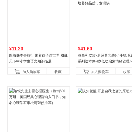
¥11.20
¥41.60
跟着课本去旅行 带着孩子游世界 图说
波西和皮普7册经典套装(小小聪明
天下中小学生语文知识拓展
系列绘本)0-4岁低幼启蒙情绪管理
养成绘本，引导宝宝认识接纳情绪
加入购物车
收藏
加入购物车
收藏
养好品质，发现快