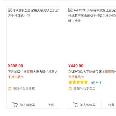
¥398.00
¥449.00
飞利浦吸尘器
家用
大吸力吸尘机官方
DAEWOO/大宇除螨仪床上
家用
紫
手持卧式小型
支持礼品卡
线超声波杀菌机手持吸尘器卧室去
支持礼品卡
虫神器
2条评论
美阳尚品专卖店
美阳尚品专卖店
加入购物车
收藏
加入购物车
收藏