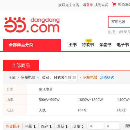
新
购物车
欢迎光临当当，请
登录
成为会员
窗
口
打
开
无
障
热搜:
白狼星
碍
师3
重建秦
说
全部商品分类
图书
特装书
亲签书
电子书
明
页
面,
按
全部商品
Ctrl
加
波
全部
>
家用电器
>
类别：
卧式吸尘器
>
家用电器
清除筛选
浪
键
分类
生活电器
打
开
功率
500W~999W
1000W~1399W
1400W
导
盲
模
电源
无线
约4米
约6米
式
配
综合排序
销量
好评
最新
价格
-