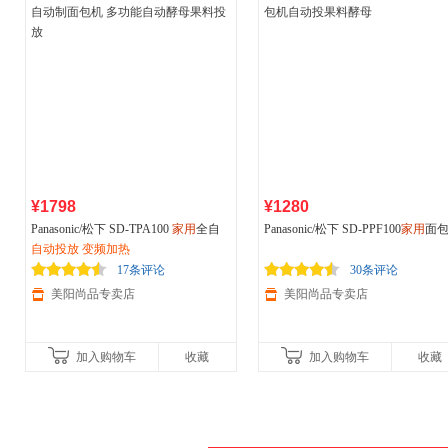
¥1798
¥1280
Panasonic/松下 SD-TPA100
家用
全自
Panasonic/松下 SD-PPF100
家用
面
动制面包机 多功能自动酵母果料投放
自动投放 变频加热
自动投果料酵母
17条评论
30条评论
美阳尚品专卖店
美阳尚品专卖店
加入购物车
收藏
加入购物车
收藏