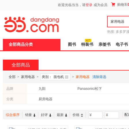
新
购物车
欢迎光临当当，请
登录
成为会员
窗
口
打
开
无
障
热搜:
多多罗
碍
传说
十日终
说
全部商品分类
图书
特装书
亲签书
电子书
明
页
面,
按
全部商品
Ctrl
加
波
全部
>
家用电器
>
类别：
面包机
>
家用电器
清除筛选
浪
键
品牌
九阳
Panasonic/松下
打
开
分类
厨房电器
导
盲
模
式
配
综合排序
销量
好评
最新
价格
-