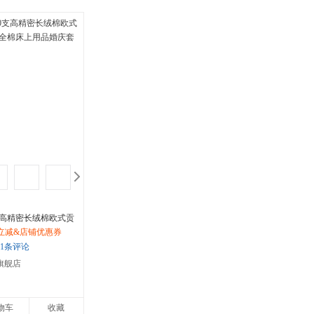
支高精密长绒棉欧式贡
棉床上用品婚庆套件
立减&店铺优惠券
1条评论
旗舰店
物车
收藏