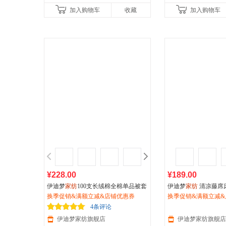
加入购物车
收藏
加入购物车
¥228.00
¥189.00
伊迪梦
家纺
100支长绒棉全棉单品被套
伊迪梦
家纺
清凉藤席
被罩单件轻奢简约活性纯棉单人双人
换季促销&满额立减&店铺优惠券
粗藤宽包边加厚夏凉席子
换季促销&满额立减&
床RJ601
8m米床AN202
4条评论
伊迪梦家纺旗舰店
伊迪梦家纺旗舰店