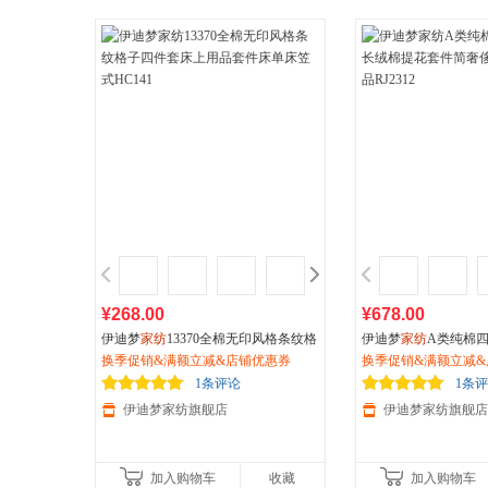
¥268.00
¥678.00
伊迪梦
家纺
13370全棉无印风格条纹格
伊迪梦
家纺
A类纯棉
子四件套床上用品套件床单床笠式HC
换季促销&满额立减&店铺优惠券
绒棉提花套件简奢侈
换季促销&满额立减&
141
J2312
1条评论
1条
伊迪梦家纺旗舰店
伊迪梦家纺旗舰店
加入购物车
收藏
加入购物车