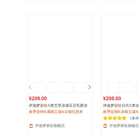
¥209.00
¥208.00
伊迪梦
家纺
A类艾草凉感豆豆乳胶凉
伊迪梦
家纺
日式A类
席可水洗夏凉软席子单双人床包边席
换季促销&满额立减&店铺优惠券
密条纹纯棉夏凉被四
换季促销&满额立减&
DX2401
W2405
1条
伊迪梦家纺旗舰店
伊迪梦家纺旗舰店