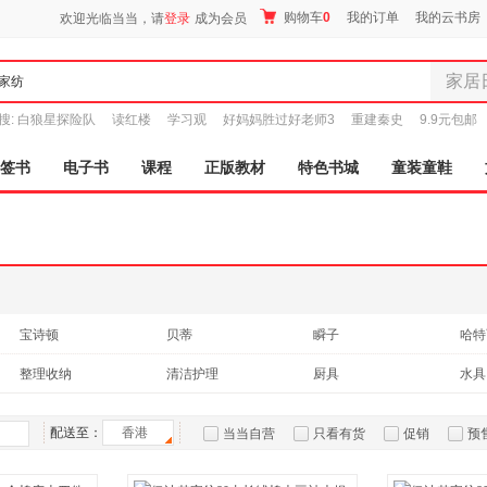
购物车
0
我的订单
我的云书房
欢迎光临当当，请
登录
成为会员
家居
全部分
搜:
白狼星探险队
读红楼
学习观
好妈妈胜过好老师3
重建秦史
9.9元包邮
尾品汇
图书
签书
电子书
课程
正版教材
特色书城
童装童鞋
电子书
音像
影视
时尚美
母婴用
玩具
宝诗顿
贝蒂
瞬子
哈特
孕婴服
岸木
贝稚宝贝
伊迪梦
滴露
整理收纳
清洁护理
厨具
水具
童装童
家居日
雨伞雨具
家具装
配送至：
香港
当当自营
只看有货
促销
预
服装
鞋