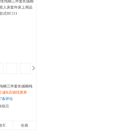
具
品
外
品
讯
音
公
器
支纯棉三件套长绒棉纯
人床套件床上用品简
立减&店铺优惠券
HC111
7条评论
旗舰店
物车
收藏