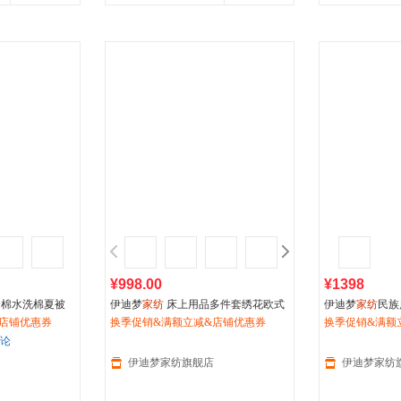
¥998.00
¥1398
全棉水洗棉夏被
伊迪梦
家纺
床上用品多件套绣花欧式
伊迪梦
家纺
民族
件套母婴级亲肤B
店铺优惠券
色织大提花床单/床盖款式四件套六件
换季促销&满额立减&店铺优惠券
提花绣花床上用
换季促销&满额
套八件套婚庆十件套OJ01
313
评论
伊迪梦家纺旗舰店
伊迪梦家纺