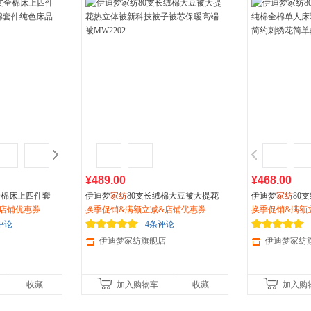
箱包皮
手表饰
运动户
汽车用
食品
手机通
数码影
电脑办
大家电
家用电
¥489.00
¥468.00
全棉床上四件套
伊迪梦
家纺
80支长绒棉大豆被大提花
伊迪梦
家纺
80
套件纯色床品床
店铺优惠券
热立体被新科技被子被芯保暖高端被
换季促销&满额立减&店铺优惠券
棉全棉单人床双
换季促销&满额
MW2202
约刺绣花简单款式
评论
4条评论
伊迪梦家纺旗舰店
伊迪梦家纺
收藏
加入购物车
收藏
加入购