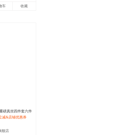
物车
收藏
重磅真丝四件套六件
花高级感丝滑裸睡床
立减&店铺优惠券
旗舰店