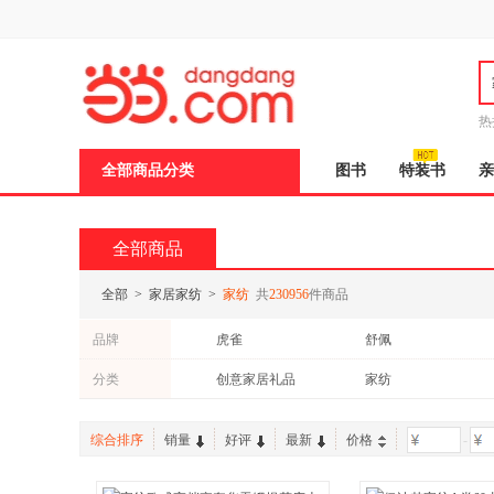
新
窗
口
打
开
无
障
热
碍
说
全部商品分类
图书
特装书
亲
明
页
面,
按
全部商品
Ctrl
加
波
全部
>
家居家纺
>
家纺
共
230956
件商品
浪
键
品牌
虎雀
舒佩
打
开
CHE AI REN
CXJ车行健
分类
创意家居礼品
家纺
导
盲
鲜花绿植
健身瑜伽
模
式
综合排序
销量
好评
最新
价格
-