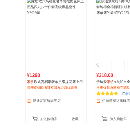
¥1298
¥318.00
家纺
欧式高档豪奢华贡缎提花床上用
伊迪梦
家纺
A类60支
品四六八十件套高级床品套件YM2606
换季促销&满额立减&店铺优惠券
纯棉全棉新疆长绒棉
换季促销&满额立减&
单床笠款式FY2223
17条
伊迪梦家纺旗舰店
伊迪梦家纺旗舰店
加入购物车
收藏
加入购物车