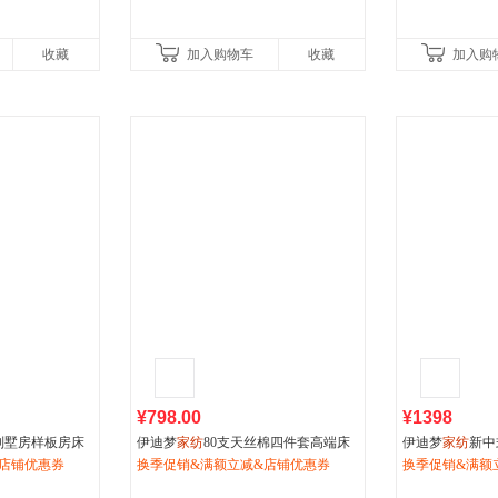
收藏
加入购物车
收藏
加入购
¥798.00
¥1398
别墅房样板房床
伊迪梦
家纺
80支天丝棉四件套高端床
伊迪梦
家纺
新中
美式高档婚庆多
店铺优惠券
上用品精品套件贡缎提花卧室馈赠礼
换季促销&满额立减&店铺优惠券
密贡缎提花绣花
换季促销&满额
MD2604
床品ZJ130