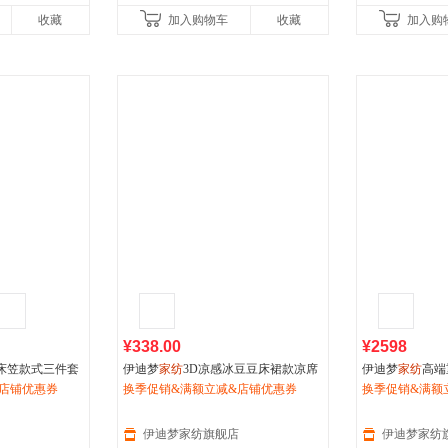
收藏
加入购物车
收藏
加入购
¥338.00
¥2598
床笠款式三件套
伊迪梦
家纺
3D凉感冰豆豆床裙款凉席
伊迪梦
家纺
高端
空调席1.5/1.
店铺优惠券
三件套豆豆席子夏凉床上用品蕾丝边
换季促销&满额立减&店铺优惠券
套桑蚕丝天丝提
换季促销&满额
YR2601
上用品BJ2601
伊迪梦家纺旗舰店
伊迪梦家纺