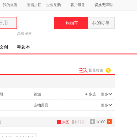
我的当当
当当拼团
企业采购
客户服务
切换无障碍
日用
我的订单
购物车
类
高级搜索
文创
毛边本
批量搜索
妆
品
丽
锦溢
多选
更多
饰
艾贝
宠物用品
更多
鞋
用
饰
售
大图
列表
1
/100