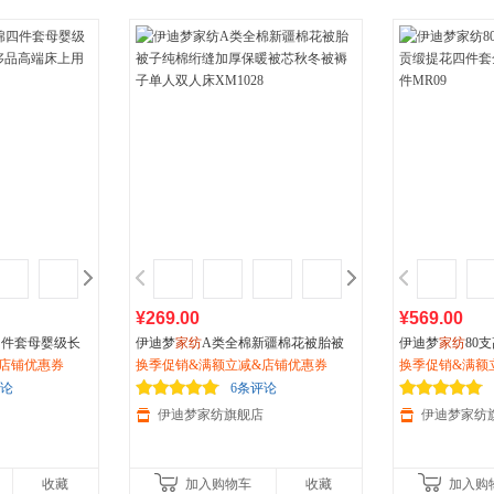
¥269.00
¥569.00
四件套母婴级长
伊迪梦
家纺
A类全棉新疆棉花被胎被
伊迪梦
家纺
80
品高端床上用品R
店铺优惠券
子纯棉绗缝加厚保暖被芯秋冬被褥子
换季促销&满额立减&店铺优惠券
缎提花四件套全
换季促销&满额
单人双人床XM1028
MR09
评论
6条评论
伊迪梦家纺旗舰店
伊迪梦家纺
收藏
加入购物车
收藏
加入购