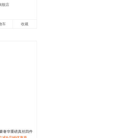
旗舰店
物车
收藏
豪奢华重磅真丝四件
花丝绸床上用品套件B
立减&店铺优惠券