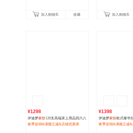
加入购物车
收藏
加入购物车
¥1298
¥1398
伊迪梦
家纺
120支高端床上用品四六八
伊迪梦
家纺
欧式奢华
十件套仿真丝大套件高端刺绣花边ZJ2
换季促销&满额立减&店铺优惠券
上用品四六八十件套
换季促销&满额立减&
604
件套YA07