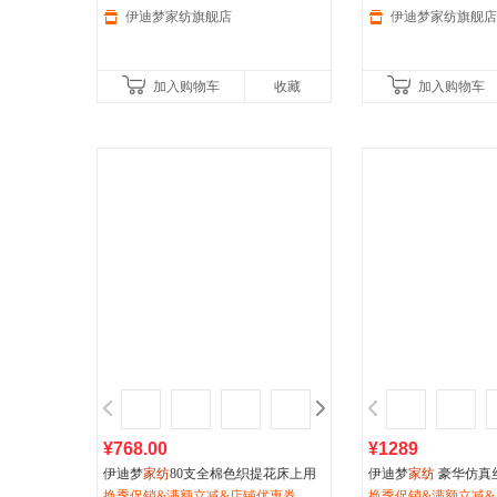
伊迪梦家纺旗舰店
伊迪梦家纺旗舰店
加入购物车
收藏
加入购物车
¥768.00
¥1289
伊迪梦
家纺
80支全棉色织提花床上用
伊迪梦
家纺
豪华仿真
品四件套纯棉大被套六件套大规格床
换季促销&满额立减&店铺优惠券
夹棉绣花床上用品 四
换季促销&满额立减&