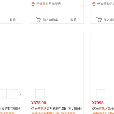
伊迪梦家纺旗舰店
伊迪梦家纺
收藏
加入购物车
收藏
加入购
¥378.00
¥7998
丝贡缎提花绗缝
伊迪梦
家纺
天丝棉磨毛四件套艾阳绒4
伊迪梦
家纺
高端
件套五件套六件
店铺优惠券
件套数码印花秋冬季加厚保暖床品SF2
换季促销&满额立减&店铺优惠券
套桑蚕丝高档提
换季促销&满额