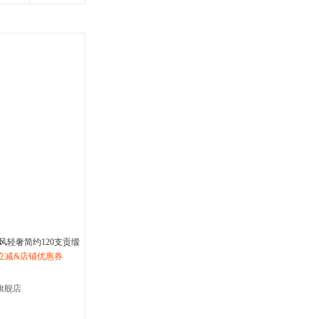
风轻奢简约120支贡缎
品四六八十件套件ZJ2
立减&店铺优惠券
旗舰店