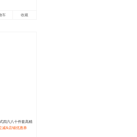
物车
收藏
式四六八十件套高精
田园风高档套件婚庆
立减&店铺优惠券