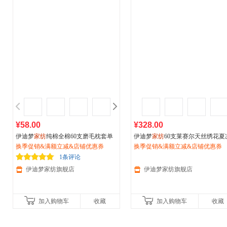
¥58.00
¥328.00
伊迪梦
家纺
纯棉全棉60支磨毛枕套单
伊迪梦
家纺
60支莱赛尔天丝绣花夏
件/一对装保暖加厚床上用品新疆棉LK
换季促销&满额立减&店铺优惠券
被夏被柔软清凉被芯被子裸睡被单
换季促销&满额立减&店铺优惠券
2313
人床MW2501
1条评论
伊迪梦家纺旗舰店
伊迪梦家纺旗舰店
加入购物车
收藏
加入购物车
收藏