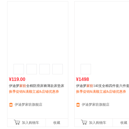
¥119.00
¥1498
伊迪梦
家纺
全棉防滑床褥薄款床垫床
伊迪梦
家纺
140支全棉四件套六件
护垫子纯棉褥子可水洗机洗绗缝定型
换季促销&满额立减&店铺优惠券
绒棉镂空床上用品套件高端豪奢华
换季促销&满额立减&店铺优惠券
单人床双人床学生床宿舍床LC2307
2509
伊迪梦家纺旗舰店
伊迪梦家纺旗舰店
加入购物车
收藏
加入购物车
收藏