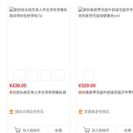
¥438.00
¥329.00
家纺
枕头枕芯单人学生宿舍用蓬松易
家纺
焕新季毛毯牛奶绒毛毯开学季
回弹科技舒弹枕7xi
舍家用毛毯保暖蓄热wb1
德佳日用品专营店
普爱家居专营店
加入购物车
收藏
加入购物车
收藏