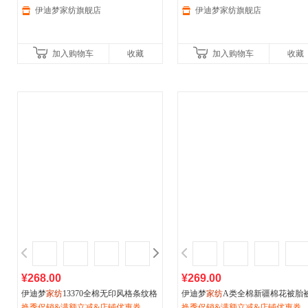
伊迪梦家纺旗舰店
伊迪梦家纺旗舰店
加入购物车
收藏
加入购物车
收藏
¥268.00
¥269.00
伊迪梦
家纺
13370全棉无印风格条纹格
伊迪梦
家纺
A类全棉新疆棉花被胎
子四件套床上用品套件床单床笠式HC
换季促销&满额立减&店铺优惠券
子纯棉绗缝加厚保暖被芯秋冬被褥
换季促销&满额立减&店铺优惠券