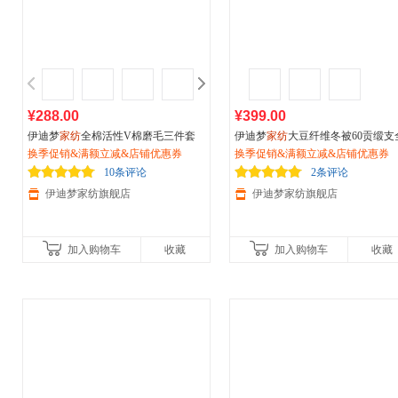
¥288.00
¥399.00
伊迪梦
家纺
全棉活性V棉磨毛三件套
伊迪梦
家纺
大豆纤维冬被60贡缎支
四件套床上用品环保有机保暖纯棉单
换季促销&满额立减&店铺优惠券
棉春秋被加厚保暖床上用品双人被
换季促销&满额立减&店铺优惠券
双人床LK393
纯棉被子被褥PV88
10条评论
2条评论
伊迪梦家纺旗舰店
伊迪梦家纺旗舰店
加入购物车
收藏
加入购物车
收藏