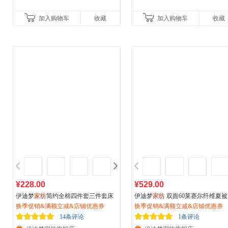
加入购物车
收藏
加入购物车
收藏
¥228.00
¥529.00
伊迪梦
家纺
简约全棉四件套三件套床
伊迪梦
家纺
双面60莱赛尔纤维夏被 
单式多规格床上用品床笠式高支高密
换季促销&满额立减&店铺优惠券
D立体印花绗缝不跑偏 空调被夏凉
换季促销&满额立减&店铺优惠券
贴身纯棉面料HC15001
春秋被 200*230/220*240CM大被芯
14条评论
1条评论