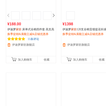
¥188.00
¥1398
伊迪梦
家纺
床单式全棉四件套 高支高
伊迪梦
家纺
120支全棉贡缎提花长
密纯棉面料 斜纹活性印花环保安全绿
换季促销&满额立减&店铺优惠券
绣花绗缝夹棉床罩床盖式四件套六
换季促销&满额立减&店铺优惠券
色 适用1.2/1.5/1.8/2.0m米床zy1
套八件套十件套大红婚庆床上用品
11条评论
82
伊迪梦家纺旗舰店
伊迪梦家纺旗舰店
加入购物车
收藏
加入购物车
收藏