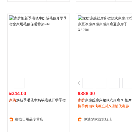
¥344.00
¥388.00
家纺
焕新季毛毯牛奶绒毛毯开学季宿
家纺
凉感丝席床裙款式凉席7D按摩
舍家用毛毯保暖蓄热wb1
豆冰感冷感凉感凉席夏凉席子XS25
换季促销&满额立减&店铺优惠券
御成日用品专营店
伊迪梦家纺旗舰店