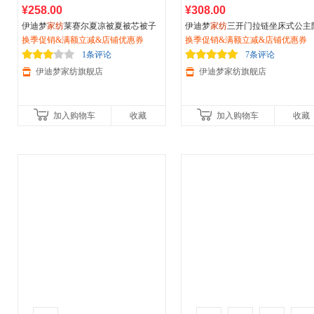
¥258.00
¥308.00
伊迪梦
家纺
莱赛尔夏凉被夏被芯被子
伊迪梦
家纺
三开门拉链坐床式公主
天然清爽夏日印花被四件套单双人床L
换季促销&满额立减&店铺优惠券
摔蚊帐A类抗菌方顶加固支架单人
换季促销&满额立减&店铺优惠券
N2412
人床BD33
1条评论
7条评论
伊迪梦家纺旗舰店
伊迪梦家纺旗舰店
加入购物车
收藏
加入购物车
收藏