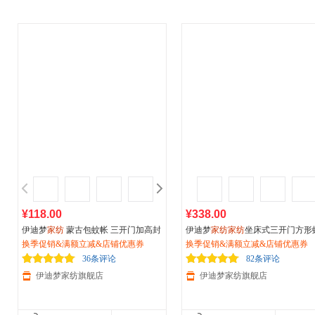
¥118.00
¥338.00
伊迪梦
家纺
蒙古包蚊帐 三开门加高封
伊迪梦
家纺家纺
坐床式三开门方形
闭拉链有字底蕾丝边大空间 学生床1.2
换季促销&满额立减&店铺优惠券
帐A类全底加固加粗稳支架宫廷公
换季促销&满额立减&店铺优惠券
米1.5m1.8米床sm5-4
风蕾丝边BD18
36条评论
82条评论
伊迪梦家纺旗舰店
伊迪梦家纺旗舰店