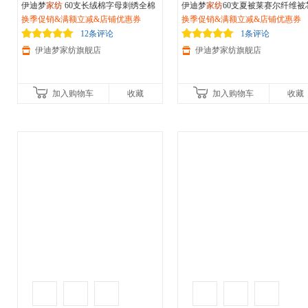
伊迪梦
家纺
60支长绒棉字母刺绣全棉
伊迪梦
家纺
60支夏被莱赛尔纤维被
单品被套被罩单件轻奢简约环保有机
换季促销&满额立减&店铺优惠券
欧式可水洗空调被亲肤薄被单人双
换季促销&满额立减&店铺优惠券
活性纯棉舒适单人双人床LK601
被子镂空夏凉被MD266
12条评论
1条评论
伊迪梦家纺旗舰店
伊迪梦家纺旗舰店
加入购物车
收藏
加入购物车
收藏