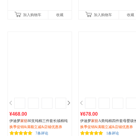
加入购物车
收藏
加入购物车
收藏
¥468.00
¥678.00
伊迪梦
家纺
80支纯棉三件套长绒棉纯
伊迪梦
家纺
A类纯棉四件套母婴级
棉全棉单人床双人床套件床上用品简
换季促销&满额立减&店铺优惠券
绒棉提花套件简奢侈品高端床上用
换季促销&满额立减&店铺优惠券
约刺绣花简单款式HC111
J2312
7条评论
1条评论