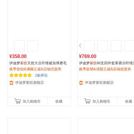
¥358.00
¥769.00
伊迪梦
家纺
天然大豆纤维被加厚磨毛
伊迪梦
家纺
80支四件套莱赛尔纤维
保暖被芯绣花被子200*230/220*240cm
换季促销&满额立减&店铺优惠券
性数码印花夏凉裸睡套件天丝床上
换季促销&满额立减&店铺优惠券
双人大床GL
品MD041
2条评论
伊迪梦家纺旗舰店
伊迪梦家纺旗舰店
加入购物车
收藏
加入购物车
收藏