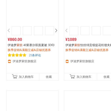
¥860.00
¥1089
伊迪梦
家纺
40莱赛尔双面夏被 3D印
伊迪梦
家纺
怡丝绵贡缎提花绗缝夹
花立体绗缝被芯不易跑偏 单双人床空
换季促销&满额立减&店铺优惠券
床上用品床单床罩床盖一体款四件
换季促销&满额立减&店铺优惠券
调被夏凉被春秋被MD241
六件套七件套XL101
21条评论
伊迪梦家纺旗舰店
伊迪梦家纺旗舰店
加入购物车
收藏
加入购物车
收藏