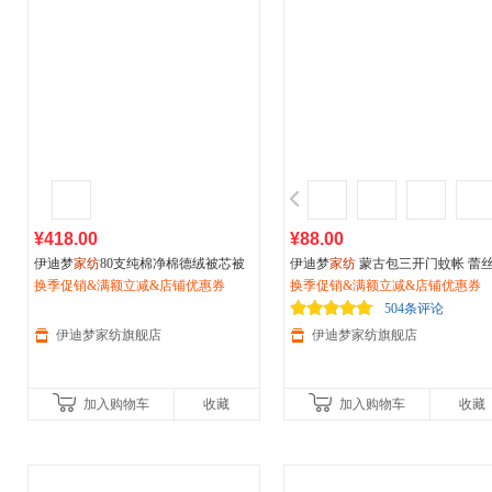
¥418.00
¥88.00
伊迪梦
家纺
80支纯棉净棉德绒被芯被
伊迪梦
家纺
蒙古包三开门蚊帐 蕾
子蓬松被柔软被保暖春秋被全棉绿色
换季促销&满额立减&店铺优惠券
加密加高拉链有底 1.2米1.5m1.8米2.
换季促销&满额立减&店铺优惠券
MW2505
m单双人床sm13
504条评论
伊迪梦家纺旗舰店
伊迪梦家纺旗舰店
加入购物车
收藏
加入购物车
收藏