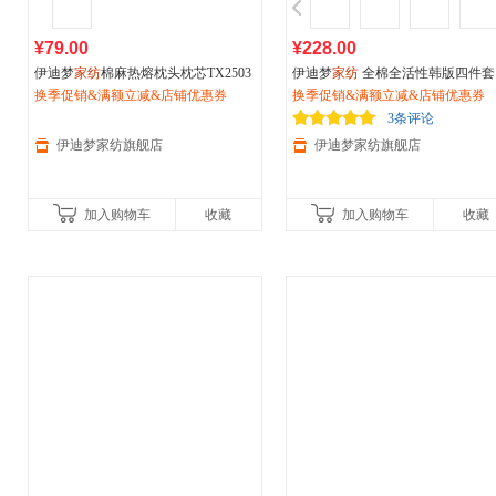
¥79.00
¥228.00
伊迪梦
家纺
棉麻热熔枕头枕芯TX2503
伊迪梦
家纺
全棉全活性韩版四件套
换季促销&满额立减&店铺优惠券
主床裙床单床笠三种款式1.2/1.5/1.8/
换季促销&满额立减&店铺优惠券
0m米全部床型OK602
3条评论
伊迪梦家纺旗舰店
伊迪梦家纺旗舰店
加入购物车
收藏
加入购物车
收藏