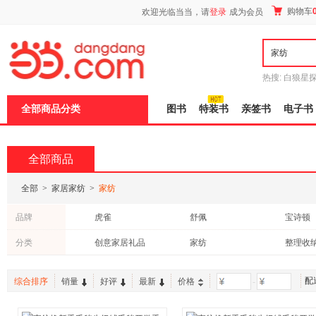
新
购物车
欢迎光临当当，请
登录
成为会员
窗
口
打
开
无
障
热搜:
白狼星
碍
师3
重建秦
说
全部商品分类
图书
特装书
亲签书
电子书
明
页
面,
按
全部商品
Ctrl
加
波
全部
>
家居家纺
>
家纺
浪
键
品牌
虎雀
舒佩
宝诗顿
打
开
哈特丽
锦溢
CHE AI
分类
创意家居礼品
家纺
整理收
导
盲
贝稚宝贝
伊迪梦
滴露
水具
宠物用品
鲜花绿
模
式
配
综合排序
销量
好评
最新
价格
-