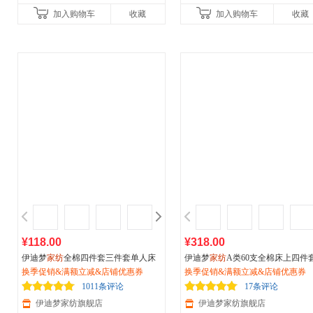
加入购物车
收藏
加入购物车
收藏
¥118.00
¥318.00
伊迪梦
家纺
全棉四件套三件套单人床
伊迪梦
家纺
A类60支全棉床上四件
1.2米纯棉床上用品1.5m1.8米/2.0m双
换季促销&满额立减&店铺优惠券
纯棉全棉新疆长绒棉套件纯色床品
换季促销&满额立减&店铺优惠券
人床品套件DY02
单床笠款式FY2223
1011条评论
17条评论
伊迪梦家纺旗舰店
伊迪梦家纺旗舰店