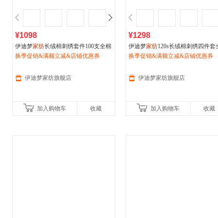
¥1098
¥1298
伊迪梦
家纺
长绒棉刺绣套件100支全棉
伊迪梦
家纺
120s长绒棉刺绣四件套
四件套纯棉柔美宽边简约奢华CV2206
换季促销&满额立减&店铺优惠券
棉纯棉六件套绣花新中式国潮风轻
换季促销&满额立减&店铺优惠券
豪华床上用品高档高端套件GJ06
伊迪梦家纺旗舰店
伊迪梦家纺旗舰店
加入购物车
收藏
加入购物车
收藏