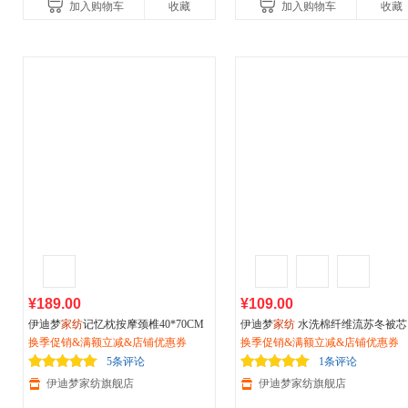
加入购物车
收藏
加入购物车
收藏
¥189.00
¥109.00
伊迪梦
家纺
记忆枕按摩颈椎40*70CM
伊迪梦
家纺
水洗棉纤维流苏冬被芯
大号保健枕护颈枕头芯慢回弹太空枕
换季促销&满额立减&店铺优惠券
色亲肤磨毛绗缝不移位 羽丝绒填充
换季促销&满额立减&店铺优惠券
芯LA104
厚保暖大小单双人床PV1013
5条评论
1条评论
伊迪梦家纺旗舰店
伊迪梦家纺旗舰店