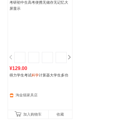
¥129.00
得力学生考试
科学
计算器大学生多功
能函数计算机财管会计用一建二建考
研初中生高考便携无储存无
记忆
大屏
显示
淘金猫家具店
加入购物车
收藏