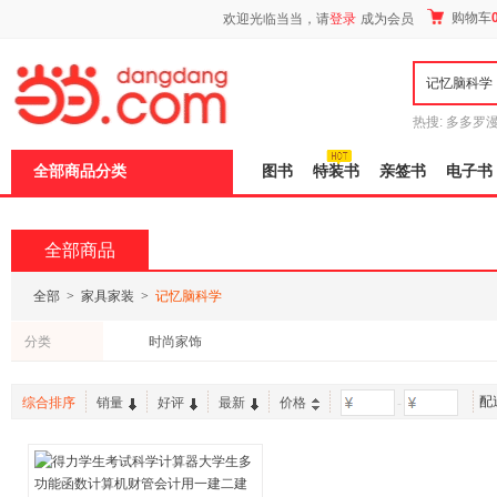
新
购物车
欢迎光临当当，请
登录
成为会员
窗
口
打
开
无
障
热搜:
多多罗
碍
传说
十日终
说
全部商品分类
图书
特装书
亲签书
电子书
明
页
面,
按
全部商品
Ctrl
加
波
全部
>
家具家装
>
记忆脑科学
浪
键
分类
时尚家饰
打
开
导
配
盲
综合排序
销量
好评
最新
价格
-
模
式