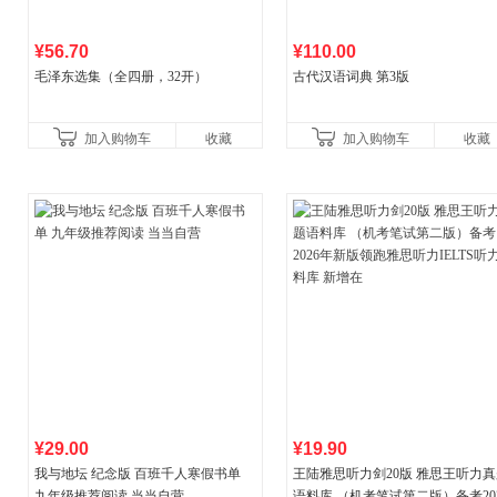
¥56.70
¥110.00
毛泽东选集（全四册，32开）
古代汉语词典 第3版
加入购物车
收藏
加入购物车
收藏
¥29.00
¥19.90
我与地坛 纪念版 百班千人寒假书单
王陆雅思听力剑20版 雅思王听力
九年级推荐阅读 当当自营
语料库 （机考笔试第二版）备考20