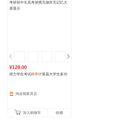
¥129.00
得力学生考试
科学
计算器大学生多功
能函数计算机财管会计用一建二建考
研初中生高考便携无储存无
记忆
大屏
显示
淘金猫家具店
加入购物车
收藏