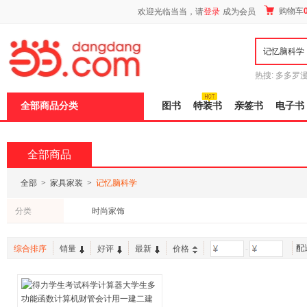
新
购物车
欢迎光临当当，请
登录
成为会员
窗
口
打
开
无
障
热搜:
多多罗
碍
传说
十日终
说
全部商品分类
图书
特装书
亲签书
电子书
明
页
面,
按
全部商品
Ctrl
加
波
全部
>
家具家装
>
记忆脑科学
浪
键
分类
时尚家饰
打
开
导
配
盲
综合排序
销量
好评
最新
价格
-
模
式