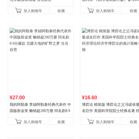
年新版领跑雅思听力IELTS听力语
加入购物车
收藏
加入购物车
收藏
新增在
¥27.00
¥16.60
我的阿勒泰 李娟阿勒泰经典代表作 中
博弈论 精装版 博弈论之父冯诺依
国版权金奖 畅销超200万册 同名剧8.9
名巨作 美国科学院院士经典名著 
分爆款 北疆大地的旷野之梦 当当自营
理论经济学博弈论的诡计策略书籍
加入购物车
收藏
加入购物车
收藏