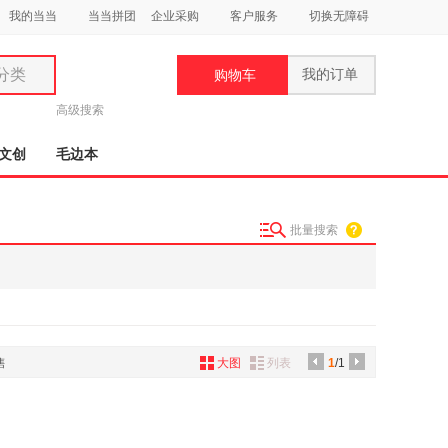
我的当当
当当拼团
企业采购
客户服务
切换无障碍
分类
我的订单
购物车
类
高级搜索
文创
毛边本
批量搜索
妆
品
饰
鞋
售
大图
列表
1
/1
用
饰