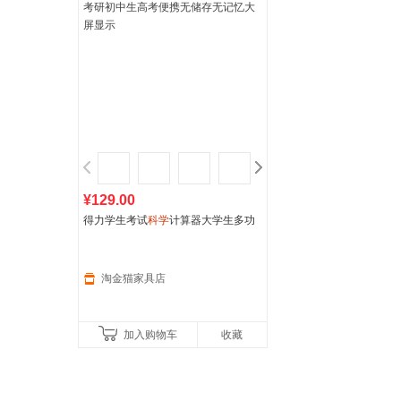
¥129.00
得力学生考试
科学
计算器大学生多功
能函数计算机财管会计用一建二建考
研初中生高考便携无储存无
记忆
大屏
显示
淘金猫家具店
加入购物车
收藏