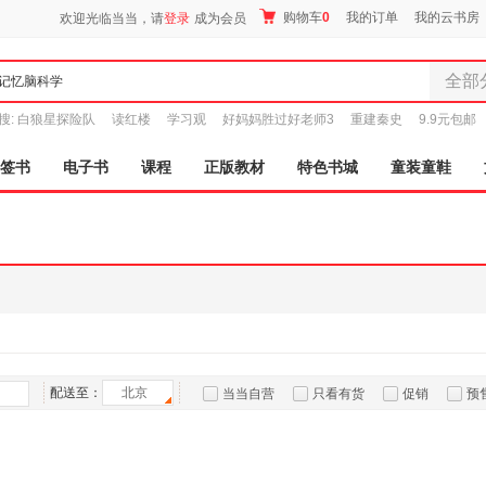
购物车
0
我的订单
我的云书房
欢迎光临当当，请
登录
成为会员
全部
全部分
搜:
白狼星探险队
读红楼
学习观
好妈妈胜过好老师3
重建秦史
9.9元包邮
尾品汇
图书
签书
电子书
课程
正版教材
特色书城
童装童鞋
电子书
音像
影视
时尚美
母婴用
玩具
孕婴服
童装童
配送至：
北京
当当自营
只看有货
促销
预
家居日
家具装
服装
鞋