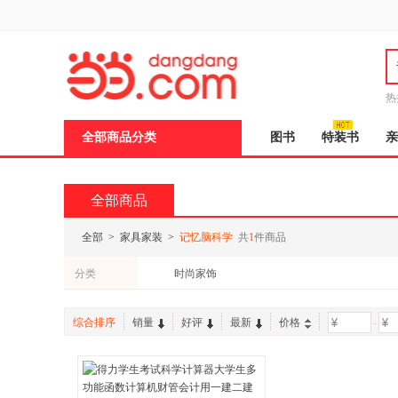
新
窗
口
打
开
无
障
热
碍
说
全部商品分类
图书
特装书
亲
明
页
面,
按
全部商品
Ctrl
加
波
全部
>
家具家装
>
记忆脑科学
共
1
件商品
浪
键
分类
时尚家饰
打
开
导
盲
综合排序
销量
好评
最新
价格
-
模
式