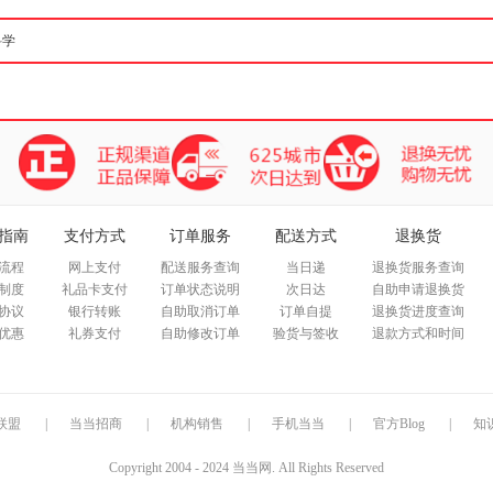
指南
支付方式
订单服务
配送方式
退换货
流程
网上支付
配送服务查询
当日递
退换货服务查询
制度
礼品卡支付
订单状态说明
次日达
自助申请退换货
协议
银行转账
自助取消订单
订单自提
退换货进度查询
优惠
礼券支付
自助修改订单
验货与签收
退款方式和时间
联盟
|
当当招商
|
机构销售
|
手机当当
|
官方Blog
|
知
Copyright 2004 - 2024 当当网. All Rights Reserved