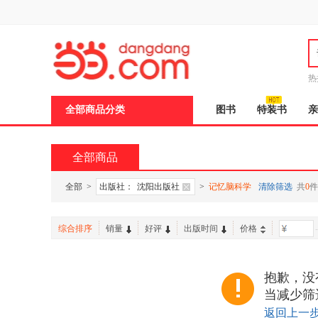
新
窗
口
打
开
无
障
热
碍
说
全部商品分类
图书
特装书
亲
明
页
面,
按
全部商品
Ctrl
加
波
全部
>
出版社：
沈阳出版社
>
记忆脑科学
清除筛选
共
0
件
浪
键
打
综合排序
销量
好评
出版时间
价格
-
开
导
盲
模
抱歉，没
式
当减少筛
返回上一