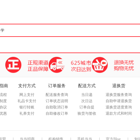
箱包皮
手表饰
运动户
汽车用
食品
手机通
数码影
电脑办
大家电
家用电
指南
支付方式
订单服务
配送方式
退换货
流程
网上支付
配送服务查询
当日递
退换货服务查询
制度
礼品卡支付
订单状态说明
次日达
自助申请退换货
协议
银行转账
自助取消订单
订单自提
退换货进度查询
优惠
礼券支付
自助修改订单
验货与签收
退款方式和时间
联盟
|
当当招商
|
机构销售
|
手机当当
|
官方Blog
|
知