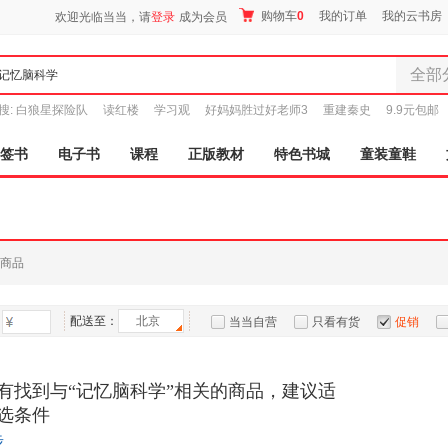
购物车
0
我的订单
我的云书房
欢迎光临当当，请
登录
成为会员
全部
全部分
搜:
白狼星探险队
读红楼
学习观
好妈妈胜过好老师3
重建秦史
9.9元包邮
尾品汇
图书
签书
电子书
课程
正版教材
特色书城
童装童鞋
电子书
音像
影视
时尚美
商品
母婴用
玩具
配送至：
北京
孕婴服
当当自营
只看有货
促销
童装童
特卖
预售
入驻商家
家居日
有找到与“记忆脑科学”相关的商品，建议适
家具装
选条件
服装
步
鞋