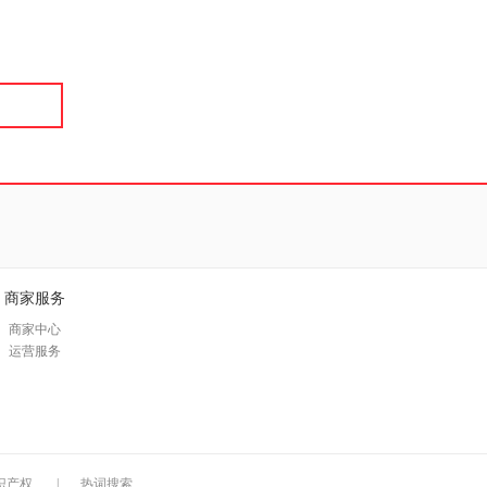
具
品
外
品
讯
音
公
器
商家服务
商家中心
运营服务
识产权
|
热词搜索