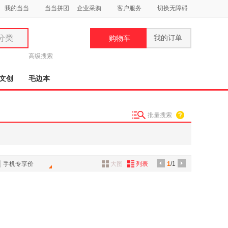
我的当当
当当拼团
企业采购
客户服务
切换无障碍
分类
我的订单
购物车
类
高级搜索
文创
毛边本
批量搜索
妆
品
饰
手机专享价
大图
列表
1
/1
鞋
用
饰