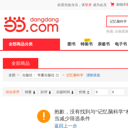
新
购物车
欢迎光临当当，请
登录
成为会员
窗
口
打
开
无
障
热搜:
白狼星
碍
师3
重建秦
说
全部商品分类
图书
特装书
亲签书
电子书
明
页
面,
按
全部商品
Ctrl
加
波
全部
>
出版社：
华夏出版社
>
记忆脑科学
清除筛选
浪
键
打
综合排序
销量
好评
出版时间
价格
-
开
导
盲
模
抱歉，没有找到与“记忆脑科学”
式
当减少筛选条件
返回上一步