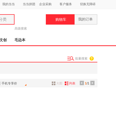
我的当当
当当拼团
企业采购
客户服务
切换无障碍
分类
我的订单
购物车
类
高级搜索
文创
毛边本
批量搜索
妆
品
饰
手机专享价
大图
列表
1
/1
鞋
用
饰