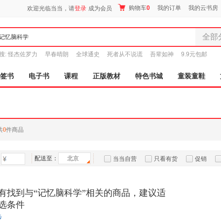
购物车
0
我的订单
我的云书房
欢迎光临当当，请
登录
成为会员
全部
全部分
搜:
怪杰佐罗力
早春晴朗
全球通史
死者从不说谎
吾辈如神
9.9元包邮
尾品汇
图书
签书
电子书
课程
正版教材
特色书城
童装童鞋
电子书
音像
影视
时尚美
共
0
件商品
母婴用
玩具
配送至：
北京
孕婴服
当当自营
只看有货
促销
童装童
特卖
预售
入驻商家
家居日
有找到与“记忆脑科学”相关的商品，建议适
家具装
选条件
服装
步
鞋