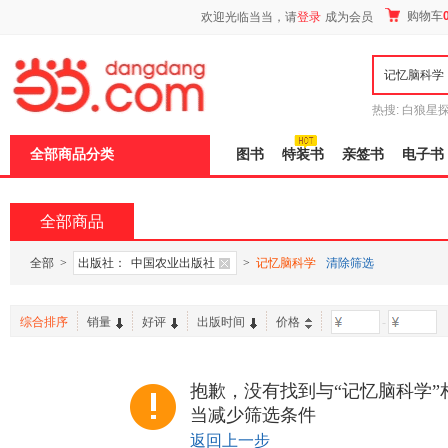
新
购物车
欢迎光临当当，请
登录
成为会员
窗
口
打
开
无
障
热搜:
白狼星
碍
师3
重建秦
说
全部商品分类
图书
特装书
亲签书
电子书
明
页
面,
按
全部商品
Ctrl
加
波
全部
>
出版社：
中国农业出版社
>
记忆脑科学
清除筛选
浪
键
打
综合排序
销量
好评
出版时间
价格
-
开
导
盲
模
抱歉，没有找到与“记忆脑科学”
式
当减少筛选条件
返回上一步