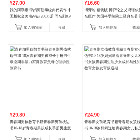
¥27.00
¥16.60
我的阿勒泰 李娟阿勒泰经典代表作 中
博弈论 精装版 博弈论之父冯诺依
国版权金奖 畅销超200万册 同名剧8.9
名巨作 美国科学院院士经典名著 
分爆款 北疆大地的旷野之梦 当当自营
理论经济学博弈论的诡计策略书
加入购物车
收藏
加入购物车
收藏
¥29.80
¥24.90
青春期男孩教育书籍青春期男孩枕边
青春期女孩教育书籍青春期女孩
书10-18岁青春期男孩成长手册男生叛
书10-18岁妈妈送给青春期女儿私
逆期非暴力家庭教育父母心理学性教
女孩青春期生理少女成长与性知
加入购物车
收藏
加入购物车
收藏