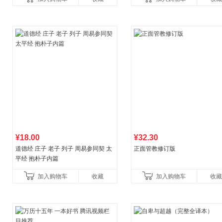
育书
育女孩发育叛逆期
¥18.00
¥32.30
道德经 庄子 老子 列子 周易参同契 太
正面管教修订版
平经 抱朴子内篇
加入购物车
收藏
加入购物车
收藏