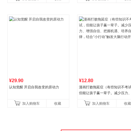
¥29.90
¥12.80
认知觉醒 开启自我改变的原动力
漫画打败拖延症（有些知识不考
但能让孩子赢一辈子。减少压力
强自信、把握机遇、培养自律，
加入购物车
收藏
加入购物车
收藏
合“小行动”触发大脑行动开