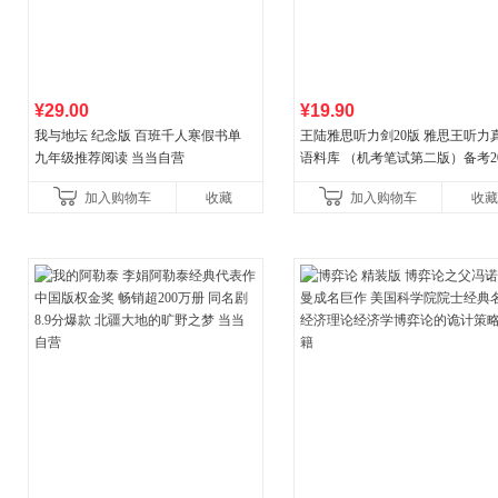
¥29.00
¥19.90
我与地坛 纪念版 百班千人寒假书单
王陆雅思听力剑20版 雅思王听力
九年级推荐阅读 当当自营
语料库 （机考笔试第二版）备考20
年新版领跑雅思听力IELTS听力
加入购物车
收藏
加入购物车
收藏
新增在