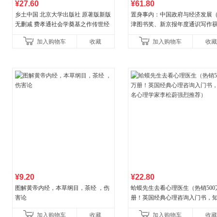
¥27.60
¥61.80
乡土中国 北京大学出版社 原著版新版
置身事内：中国政府与经济发展
无删减 费孝通社会学奠基之作传世经
津图书奖、新京报年度通识写作
典 入选中小学生阅读指导书目 当当自
作品，罗永浩、罗振宇、何帆、
加入购物车
收藏
加入购物车
收藏
营
菘、张军、周黎安、王烁联
¥9.20
¥22.80
图解黄帝内经，本草纲目，茶经 ，伤
蛤蟆先生去看心理医生（热销500
害论
册！英国经典心理咨询入门书，
心理学家李松蔚强烈推荐）
加入购物车
收藏
加入购物车
收藏